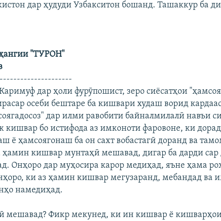
кистон дар ҳудуди Узбакситон бошанд. Ташаккур ба ди
ҳангии "ТУРОН"
в
---------------------
 Каримуф дар ҳоли фурӯпошист, зеро сиёсатҳои "ҳамсоя
расар осеби бештаре ба кишвари худаш ворид кардааст
соягадосоз" дар илми равобити байналмилалӣ навъи с
к кишвар бо истифода аз имконоти фаровоне, ки дорад
аш ё ҳамсоягонаш ба он сахт вобастагӣ доранд ва там
 ҳамин кишвар мунтаҳӣ мешавад, дигар ба дарди сар
д. Онҳоро дар муҳосира карор медиҳад, яъне ҳама ро
нҳоро, ки аз ҳамин кишвар мегузаранд, мебандад ва 
нҳо намедиҳад.
ӣ мешавад? Фикр мекунед, ки ин кишвар ё кишварҳои