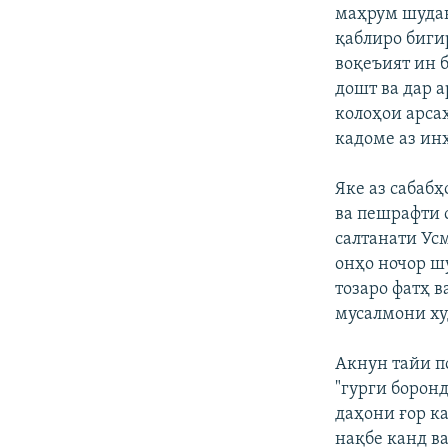
маҳрум шудан
қаблиро биги
воқеъият ин б
дошт ва дар а
колоҳои арса
кадоме аз ин
Яке аз сабаб
ва пешрафти 
салтанати Ус
онҳо ночор ш
тозаро фатҳ 
мусалмони ху
Акнун тайи п
"гурги борон
даҳони ғор к
нақбе канд ва