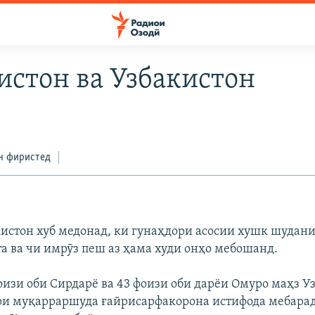
истон ва Узбакистон
н фиристед
истон хуб медонад, ки гунаҳдори асосии хушк шудани
та ва чи имрӯз пеш аз ҳама худи онҳо мебошанд.
фоизи оби Сирдарё ва 43 фоизи оби дарёи Омуро маҳз У
и муқарраршуда ғайрисарфакорона истифода мебарад.