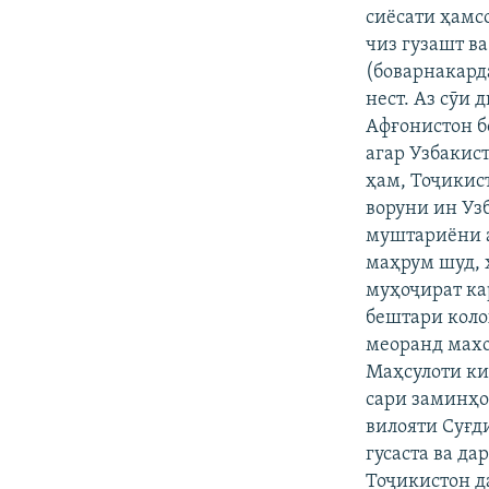
сиёсати ҳамс
чиз гузашт в
(боварнакарда
нест. Аз сӯи 
Афғонистон б
агар Узбакист
ҳам, Тоҷикист
воруни ин Узб
муштариёни а
маҳрум шуд, 
муҳоҷират ка
бештари коло
меоранд махо
Маҳсулоти ки
сари заминҳо
вилояти Суғд
гусаста ва да
Тоҷикистон да