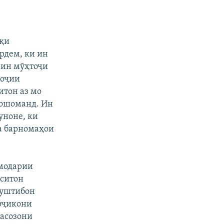
иқи
рдем, ки ин
 ин мӯҳтоҷи
тоҷии
итон аз мо
еошоманд. Ин
уноне, ки
на барномаҳои
 модарии
кситон
пуштибон
тоҷикони
дасозони