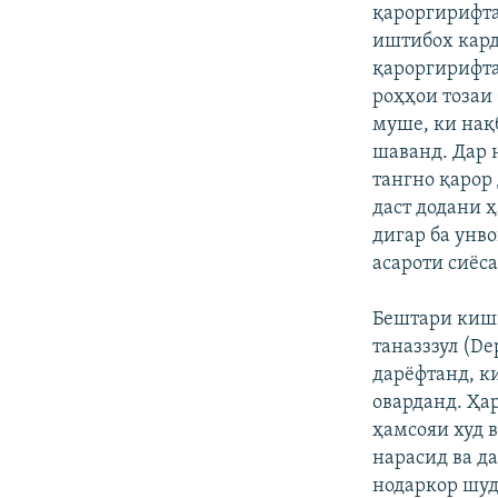
қароргирифта
иштибох кард
қароргирифта
роҳҳои тозаи
муше, ки нақ
шаванд. Дар 
тангно қарор
даст додани ҳ
дигар ба унв
асароти сиёс
Бештари кишв
таназззул (De
дарёфтанд, к
оварданд. Ҳар
ҳамсояи худ 
нарасид ва д
нодаркор шуд