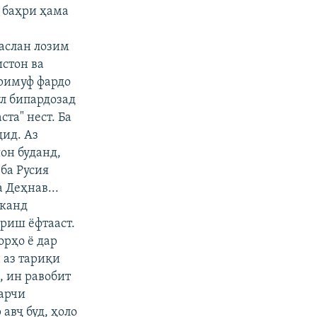
 баҳри ҳама
 аслан лозим
истон ва
аримуф фардо
ул бипардозад
та" нест. Ба
дид. Аз
он буданд,
ба Русия
 Деҳнав...
шканд
ариш ёфтааст.
орҳо ё дар
 аз тариқи
, ин равобит
гарчи
авҷ буд, ҳоло