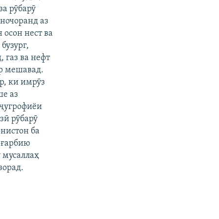
за рӯбарӯ
 ночоранд аз
 осон нест ва
бузург,
 газ ва нефт
ур мешавад.
р, ки имрӯз
ше аз
 ҷугрофиёи
зӣ рӯбарӯ
онистон ба
и ғарбию
 мусаллаҳ
зорад.