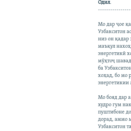
Одил
.
----------------
Мо дар ҷое қ
Узбакситон а
низ он қадар
маъқул нахоҳ
энергетикӣ х
мӯҳтоҷ шавад
ба Узбакситон
хоҳад, бо мо
энергетикии 
Мо бояд дар 
худро гум на
пуштибоне до
дорад, аммо 
Узбакситон т