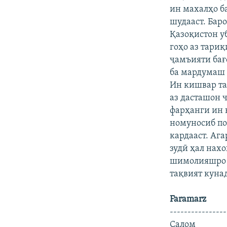
ин махалҳо б
шудааст. Бар
Қазоқистон у
гоҳо аз тари
ҷамъияти бағо
ба мардумаш 
Ин кишвар та
аз дасташон 
фарҳанги ин 
номуносиб по
кардааст. Аг
зудӣ ҳал нах
шимолияшро б
тақвият куна
Faramarz
----------------
Cалом