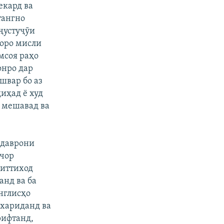
екард ва
тангно
ҷустуҷӯи
ҳоро мисли
мсоя раҳо
онро дар
швар бо аз
диҳад ё худ
р мешавад ва
 даврони
очор
 иттиход
анд ва ба
нглисҳо
ахариданд ва
рифтанд,