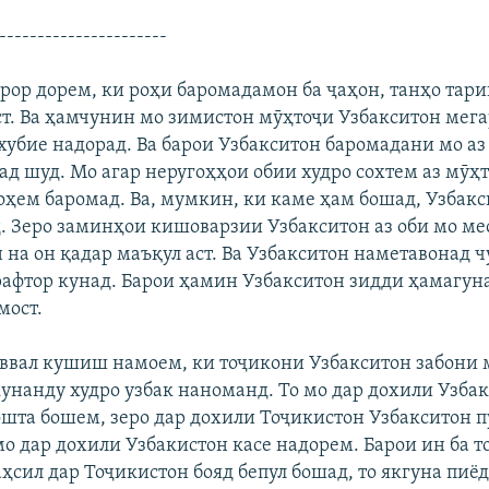
----------------------
арор дорем, ки роҳи баромадамон ба ҷаҳон, танҳо тар
ст. Ва ҳамчунин мо зимистон мӯҳтоҷи Узбакситон мега
 хубие надорад. Ва барои Узбакситон баромадани мо аз
ад шуд. Мо агар неругоҳҳои обии худро сохтем аз мӯҳ
оҳем баромад. Ва, мумкин, ки каме ҳам бошад, Узбакс
. Зеро заминҳои кишоварзии Узбакситон аз оби мо м
 на он қадар маъқул аст. Ва Узбакситон наметавонад ч
 рафтор кунад. Барои ҳамин Узбакситон зидди ҳамагу
мост.
аввал кушиш намоем, ки тоҷикони Узбакситон забони
кунанду худро узбак наноманд. То мо дар дохили Узба
шта бошем, зеро дар дохили Тоҷикистон Узбакситон 
мо дар дохили Узбакистон касе надорем. Барои ин ба 
аҳсил дар Тоҷикистон бояд бепул бошад, то якгуна пиё