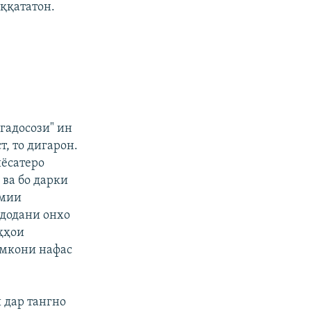
ққататон.
гадосози" ин
, то дигарон.
иёсатеро
 ва бо дарки
омии
 додани онхо
ҳҳои
имкони нафас
 дар тангно