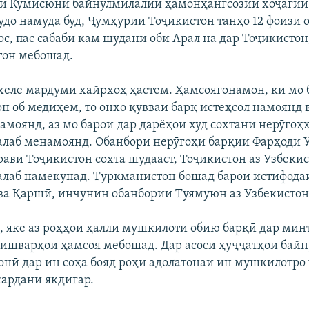
ки Кумисюни байнулмилалии ҳамонҳангсозии хоҷагии 
удо намуда буд, Ҷумҳурии Тоҷикистон танҳо 12 фоизи 
с, пас сабаби кам шудани оби Арал на дар Тоҷикистон
тон мебошад.
 хеле мардуми хайрхоҳ ҳастем. Ҳамсоягонамон, ки мо б
н об медиҳем, то онхо қувваи барқ истеҳсол намоянд
амоянд, аз мо барои дар дарёҳои худ сохтани нерӯгоҳ
алаб менамоянд. Обанбори нерӯгоҳи барқии Фарҳоди 
рави Тоҷикистон сохта шудааст, Тоҷикистон аз Узбеки
алаб намекунад. Туркманистон бошад барои истифода
 ва Қаршӣ, инчунин обанбории Туямуюн аз Узбекистон
, яке аз роҳҳои ҳалли мушкилоти обию барқӣ дар мин
кишварҳои ҳамсоя мебошад. Дар асоси ҳуҷҷатҳои бай
онӣ дар ин соҳа бояд роҳи адолатонаи ин мушкилотро ҷ
кардани якдигар.