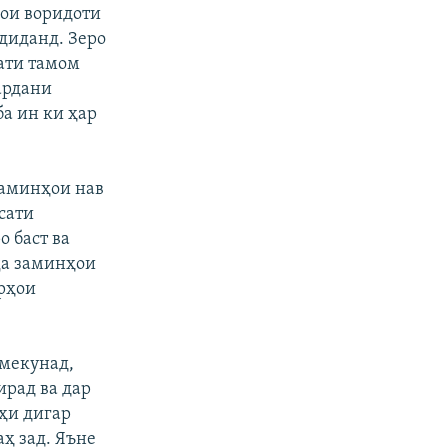
ҷои воридоти
диданд. Зеро
рати тамом
кардани
ба ин ки ҳар
заминҳои нав
сати
 баст ва
ҷа заминҳои
арҳои
 мекунад,
ирад ва дар
ҳи дигар
аҳ зад. Яъне