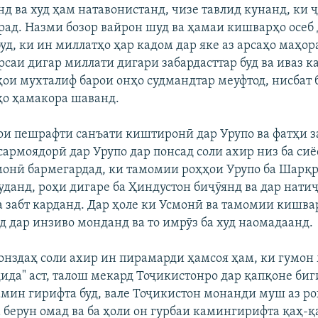
д ва худ ҳам натавонистанд, чизе тавлид кунанд, ки 
рад. Назми бозор вайрон шуд ва ҳамаи кишварҳо осеб 
уд, ки ин миллатҳо ҳар кадом дар яке аз арсаҳо маҳо
рсаи дигар миллати дигари забардасттар буд ва иваз 
ҳои мухталиф барои онҳо судмандтар меуфтод, нисбат 
ҳо ҳамакора шаванд.
ҳои пешрафти санъати киштиронӣ дар Урупо ва фатҳи 
сармоядорӣ дар Урупо дар понсад соли ахир низ ба сиё
монӣ бармегардад, ки тамомии роҳҳои Урупо ба Шарқро
уданд, роҳи дигаре ба Ҳиндустон биҷӯянд ва дар нати
ва забт карданд. Дар ҳоле ки Усмонӣ ва тамомии кишв
д дар инзиво монданд ва то имрӯз ба худ наомадаанд.
онздаҳ соли ахир ин пирамарди ҳамсоя ҳам, ки гумон
дида" аст, талош мекард Тоҷикистонро дар қапқоне биг
амин гирифта буд, вале Тоҷикистон монанди муш аз ро
 берун омад ва ба ҳоли он гурбаи камингирифта қаҳ-қ