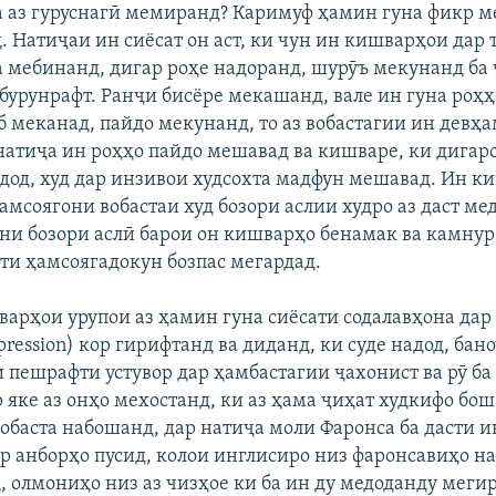
 аз гуруснагӣ мемиранд? Каримуф ҳамин гуна фикр м
. Натиҷаи ин сиёсат он аст, ки чун ин кишварҳои дар 
 мебинанд, дигар роҳе надоранд, шурӯъ мекунанд ба 
 бурунрафт. Ранҷи бисёре мекашанд, вале ин гуна роҳ
б меканад, пайдо мекунанд, то аз вобастагии ин девҳа
натиҷа ин роҳҳо пайдо мешавад ва кишваре, ки дигар
 дод, худ дар инзивои худсохта мадфун мешавад. Ин ки
амсоягони вобастаи худ бозори аслии худро аз даст ме
они бозори аслӣ барои он кишварҳо бенамак ва камну
ати ҳамсоягадокун бозпас мегардад.
арҳои урупои аз ҳамин гуна сиёсати содалавҳона дар
pression) кор гирифтанд ва диданд, ки суде надод, бан
и пешрафти устувор дар ҳамбастагии ҷахонист ва рӯ ба
 яке аз онҳо мехостанд, ки аз ҳама ҷиҳат худкифо бош
вобаста набошанд, дар натиҷа моли Фаронса ба дасти и
ар анборҳо пусид, колои инглисиро низ фаронсавиҳо н
, олмониҳо низ аз чизҳое ки ба ин ду медоданду меги