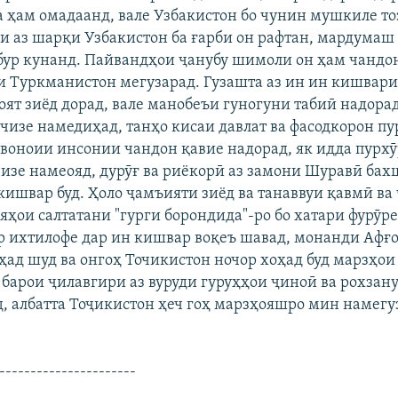
а ҳам омадаанд, вале Узбакистон бо чунин мушкиле то
ои аз шарқи Узбакистон ба ғарби он рафтан, мардумаш
бур кунанд. Пайвандҳои ҷанубу шимоли он ҳам чандон
қи Туркманистон мегузарад. Гузашта аз ин ин кишвари 
ят зиёд дорад, вале манобеъи гуногуни табиӣ надорад,
чизе намедиҳад, танҳо кисаи давлат ва фасодкорон п
воноии инсонии чандон қавие надорад, як идда пурхӯ
чизе намеояд, дурӯғ ва риёкорӣ аз замони Шуравӣ бах
кишвар буд. Ҳоло ҷамъияти зиёд ва танаввуи қавмӣ ва
яҳои салтатани "гурги борондида"-ро бо хатари фурӯре
ар ихтилофе дар ин кишвар воқеъ шавад, монанди Афғ
оҳад шуд ва онгоҳ Точикистон ночор хоҳад буд марзҳо
арои ҷилавгири аз вуруди гуруҳҳои ҷиноӣ ва рохзану
д, албатта Тоҷикистон ҳеч гоҳ марзҳояшро мин намегу
----------------------