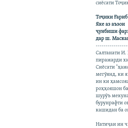
сиёсати Тоҷи
Тоҷики Ғариб
Яке аз аъзои
ҷунбиши фар
дар ш. Маска
----------------
Салтанати И.
пирамарди хи
Сиёсати "ҳам
мегӯянд, ки я
ин ки ҳамсоя
роҳҳояшон ба
шурӯъ мекуна
бурунрафти о
кашидан ба о
Натиҷаи ин ч