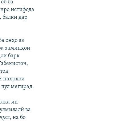
об ба
онро истифода
, балки дар
а онҳо аз
 ва заминҳои
ҳои барк
Узбекистон,
стон
и наҳрҳои
 пул мегирад.
така ин
нулмилалӣ ва
уст, на бо