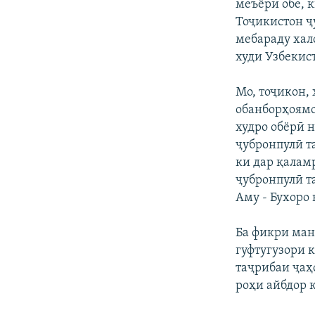
ГУЗОРИШҲОИ РАДИОӢ
меъёри обе, 
Тоҷикистон ҷ
мебараду хало
худи Узбекис
Мо, тоҷикон,
обанборҳоямо
худро обёрӣ н
ҷубронпулӣ т
ки дар қалам
ҷубронпулӣ т
Аму - Бухоро
Ба фикри ман
гуфтугузори 
таҷрибаи ҷаҳ
роҳи айбдор 