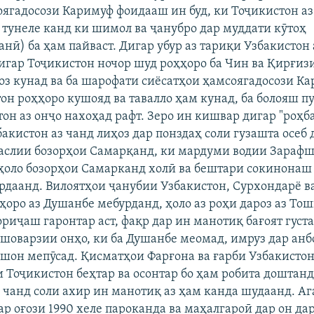
оягадосози Каримуф фоидааш ин буд, ки Тоҷикистон аз
а тунеле канд ки шимол ва ҷанубро дар муддати кӯтоҳ
нӣ) ба ҳам пайваст. Дигар убур аз тариқи Узбакистон
дигар Тоҷикистон ночор шуд роҳҳоро ба Чин ва Қирғиз
оз кунад ва ба шарофати сиёсатҳои ҳамсоягадосози К
он роҳҳоро кушояд ва тавалло ҳам кунад, ба болояш п
он аз онҷо нахоҳад рафт. Зеро ин кишвар дигар "роҳбас
акистон аз чанд лиҳоз дар понздаҳ соли гузашта осеб 
слии бозорҳои Самарқанд, ки мардуми водии Зарафш
ҳоло бозорҳои Самарканд холӣ ва бештари сокинонаш 
рдаанд. Вилоятҳои ҷанубии Узбакистон, Сурхондарё ва
ҳоро аз Душанбе мебурданд, ҳоло аз роҳи дароз аз То
риҷаш гаронтар аст, фақр дар ин манотиқ бағоят густ
шоварзии онҳо, ки ба Душанбе меомад, имруз дар анб
шон мепӯсад. Қисматҳои Фарғона ва ғарби Узбакистон
и Тоҷикистон беҳтар ва осонтар бо ҳам робита доштанд
р чанд соли ахир ин манотиқ аз ҳам канда шудаанд. А
р оғози 1990 хеле пароканда ва маҳалгароӣ дар он дар 