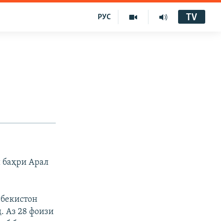
TV
РУС
 баҳри Арал
збекистон
 Аз 28 фоизи