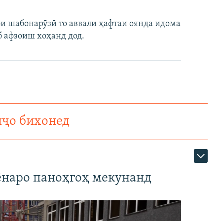
и шабонарӯзӣ то аввали ҳафтаи оянда идома
б афзоиш хоҳанд дод.
нҷо бихонед
наро паноҳгоҳ мекунанд