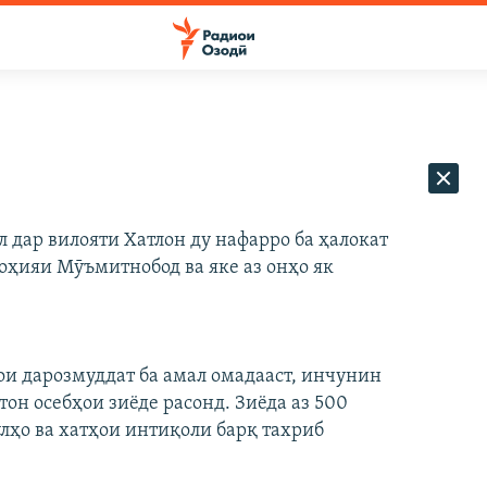
 дар вилояти Хатлон ду нафарро ба ҳалокат
ноҳияи Мӯъмитнобод ва яке аз онҳо як
ои дарозмуддат ба амал омадааст, инчунин
он осебҳои зиёде расонд. Зиёда аз 500
улҳо ва хатҳои интиқоли барқ тахриб