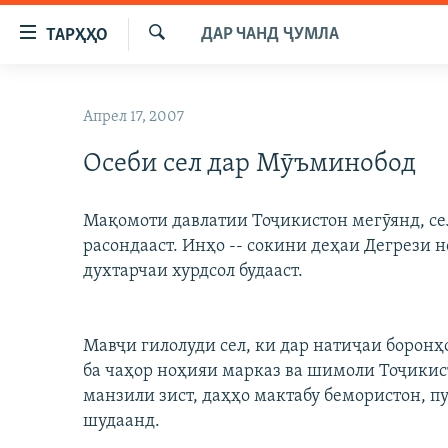
Пайвандҳои
ДАР ЧАНД ҶУМЛА
ТАРҲҲО
дастрасӣ
Ҷустуҷӯ
Ҷаҳиш
ГӮШАҲО
ба
Апрел 17, 2007
ГАПИ ОЗОД
СИЁСАТ
мояи
аслӣ
Осеби сел дар Мӯъминобод
РӮЗГОРИ МУҲОҶИР
ИҚТИСОД
Ҷаҳиш
САЛОМ, ХОҲАР
ҶОМЕА
ба
Мақомоти давлатии Тоҷикистон мегӯянд, сел
феҳристи
ТАҲҚИҚОТ
ҚАЗИЯИ "КРОКУС"
расондааст. Инҳо -- сокини деҳаи Дегрези 
аслӣ
ҶАНГ ДАР УКРАИНА
духтарчаи хурдсол будааст.
ОСИЁИ МАРКАЗӢ
Ҷаҳиш
ба
НАЗАРИ МАРДУМ
ФАРҲАНГ
ҷустор
ЧАНДРАСОНАӢ
МЕҲМОНИ ОЗОДӢ
БЛОГИСТОН
Мавҷи гилолуди сел, ки дар натиҷаи боронҳ
ба чаҳор ноҳияи марказ ва шимоли Тоҷикист
РӮЙХАТҲО
ВАРЗИШ
ОЗОДӢ ОНЛАЙН
ВИДЕО
манзили зист, даҳҳо мактабу бемористон, п
КИТОБҲОИ ОЗОДӢ
НИГОРИСТОН
шудаанд.