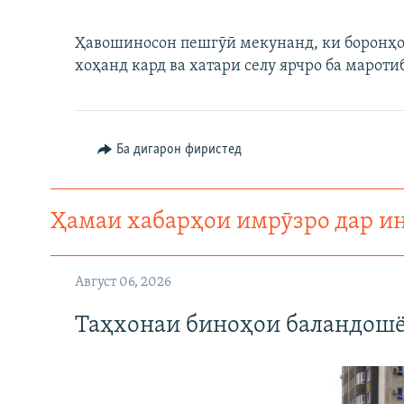
ГУЗОРИШҲОИ РАДИОӢ
Ҳавошиносон пешгӯӣ мекунанд, ки боронҳо
хоҳанд кард ва хатари селу ярчро ба мароти
Ба дигарон фиристед
Ҳамаи хабарҳои имрӯзро дар и
Август 06, 2026
Таҳхонаи биноҳои баландошё