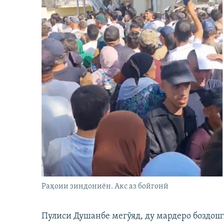
Раҳоии зиндониён. Акс аз бойгонӣ
Пулиси Душанбе мегӯяд, ду мардеро боздошт 