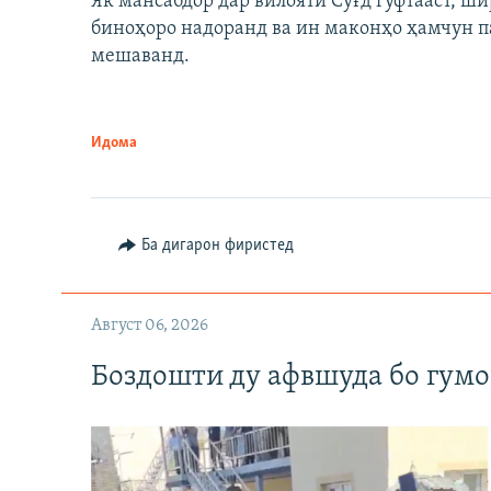
Як мансабдор дар вилояти Суғд гуфтааст, 
биноҳоро надоранд ва ин маконҳо ҳамчун п
мешаванд.
Идома
Ба дигарон фиристед
Август 06, 2026
Боздошти ду афвшуда бо гумо