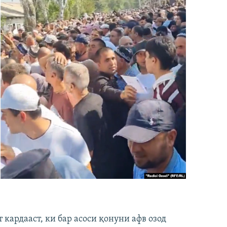
кардааст, ки бар асоси қонуни афв озод