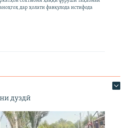
ширкатҳои сохтмонӣ ҳаққи фурӯши таҳхонаи
аноҳгоҳ дар ҳолати фавқулода истифода
ни дуздӣ