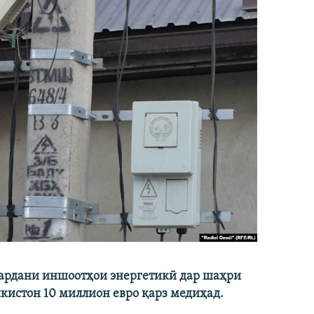
кардани иншоотҳои энергетикӣ дар шаҳри
икистон 10 миллион евро қарз медиҳад.