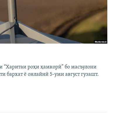
и “Харитаи роҳи ҳамкорӣ” бо масъулони
ти бархат ё онлайнӣ 5-уми август гузашт.