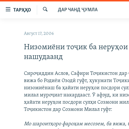
Пайвандҳои
ДАР ЧАНД ҶУМЛА
ТАРҲҲО
дастрасӣ
Ҷустуҷӯ
Ҷаҳиш
ГӮШАҲО
ба
Август 17, 2006
ГАПИ ОЗОД
СИЁСАТ
мояи
аслӣ
Низомиёни тоҷик ба неруҳои
РӮЗГОРИ МУҲОҶИР
ИҚТИСОД
Ҷаҳиш
нашудаанд
САЛОМ, ХОҲАР
ҶОМЕА
ба
феҳристи
ТАҲҚИҚОТ
ҚАЗИЯИ "КРОКУС"
аслӣ
Сироҷиддин Аслов, Сафири Тоҷикистон дар
ҶАНГ ДАР УКРАИНА
ОСИЁИ МАРКАЗӢ
Ҷаҳиш
вижа бо Родиёи Озодӣ гуфт, ҳукумати Тоҷи
ба
низомиёнаш ба ҳайати неруҳои посдори сул
НАЗАРИ МАРДУМ
ФАРҲАНГ
ҷустор
милал муроҷиат накардааст. Ӯ афзуд, ки ни
ЧАНДРАСОНАӢ
МЕҲМОНИ ОЗОДӢ
БЛОГИСТОН
ҳайати неруҳои посдори сулҳи Созмони ми
РӮЙХАТҲО
ВАРЗИШ
ОЗОДӢ ОНЛАЙН
ВИДЕО
Тоҷикистон дар Созмони Милал гуфт:
КИТОБҲОИ ОЗОДӢ
НИГОРИСТОН
Мо шароитҳоро фароҳам месозем, ба вижа, б