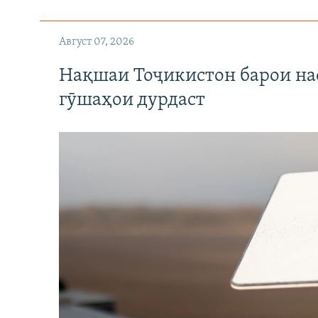
Август 07, 2026
Нақшаи Тоҷикистон барои нас
гӯшаҳои дурдаст