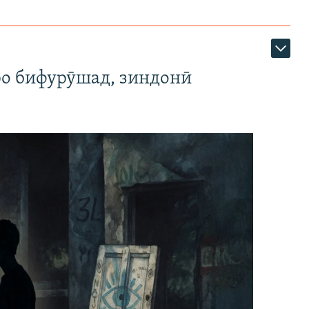
ро бифурӯшад, зиндонӣ