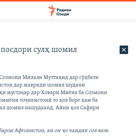
 посдори сулҳ шомил
 Созмони Милали Муттаҳид дар сӯҳбати
кистон дар мавриди шомил шудани
ҳи мустақар дар Ховари Миёна ба Созмони
зомиёни тоҷикистонӣ то ҳол боре ҳам ба
лал шомил нашудаанд. Айни ҳол Сафири
арои Афғонистон, ки он ҷо чандин сол вазъ