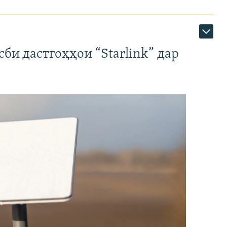
би дастгоҳҳои “Starlink” дар