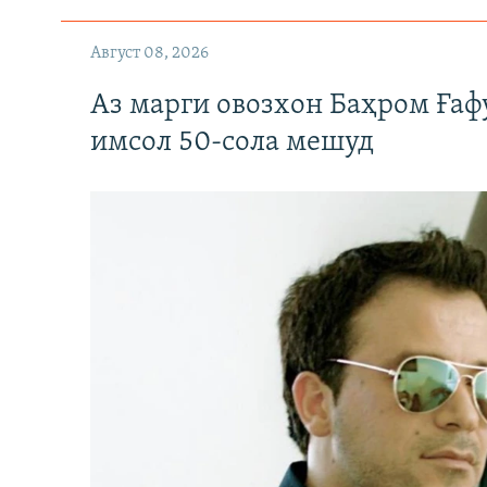
Август 08, 2026
Аз марги овозхон Баҳром Ғаф
имсол 50-сола мешуд