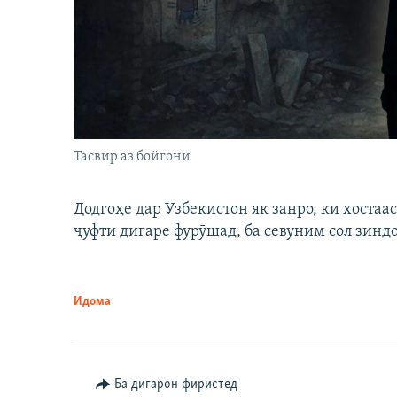
Тасвир аз бойгонӣ
Додгоҳе дар Узбекистон як занро, ки хостаа
ҷуфти дигаре фурӯшад, ба севуним сол зинд
Идома
Ба дигарон фиристед