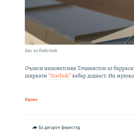
Акс аз бойгонӣ
Оҷонси инноватсияи Тоҷикистон аз барраси
ширкати
“Starlink”
хабар додааст. Ин мулоқо
Идома
Ба дигарон фиристед