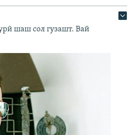
урӣ шаш сол гузашт. Вай