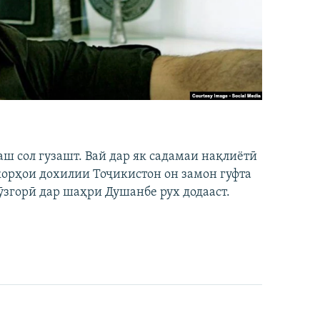
аш сол гузашт. Вай дар як садамаи нақлиётӣ
 корҳои дохилии Тоҷикистон он замон гуфта
ӯзгорӣ дар шаҳри Душанбе рух додааст.