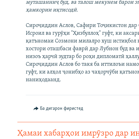
ГУЗОРИШҲОИ РАДИОӢ
муташанниҷ буд, ва талош мекунем барои э
ҳамкории иқтисодӣ.
Сироҷиддин Аслов, Сафири Тоҷикистон дар 
Исроил ва гурӯҳи "Ҳизбуллоҳ" гуфт, ки акс
қатъномаи Созмони милалро хуш истиқбол ка
хостори оташбаси фаврӣ дар Лубнон буд ва 
низоъ ҳарчӣ зудтар бо роҳи дипломатӣ ҳалл
Сироҷиддин Аслов бо такя ба иттилоъи нам
гуфт, ки алҳол ҷонибҳо аз чаҳорчӯби қатън
наниҳодаанд.
Ба дигарон фиристед
Ҳамаи хабарҳои имрӯзро дар и