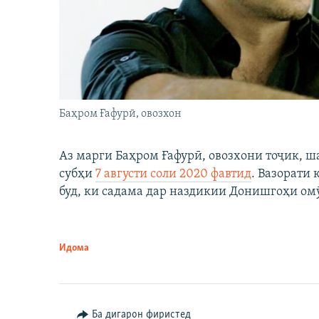
Баҳром Ғафурӣ, овозхон
Аз марги Баҳром Ғафурӣ, овозхони тоҷик, ш
субҳи
7 августи соли 2020 фавтид
. Вазорати
буд, ки садама дар наздикии Донишгоҳи ом
Идома
Ба дигарон фиристед