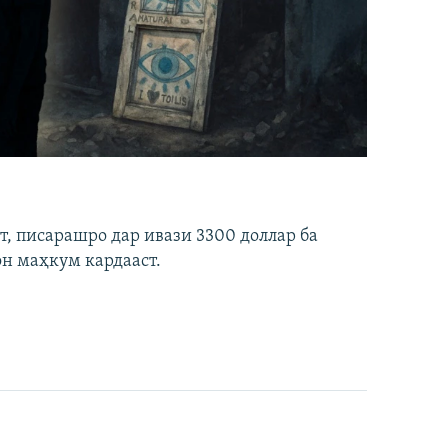
ст, писарашро дар ивази 3300 доллар ба
он маҳкум кардааст.