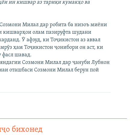
ҳёи ин кишвар аз тариқи кумакҳо ва
Созмони Милал дар робита ба низоъ миёни
ари кишварҳои олам пазируфта шудани
рданд. Ӯ афзуд, ки Тоҷикистон аз аввал
имрӯз ҳам Тоҷикистон ҷонибори он аст, ки
у фасл шавад.
ояндагии Созмони Милал дар ҷануби Лубнон
омаи оташбаси Созмони Милал берун пой
нҷо бихонед