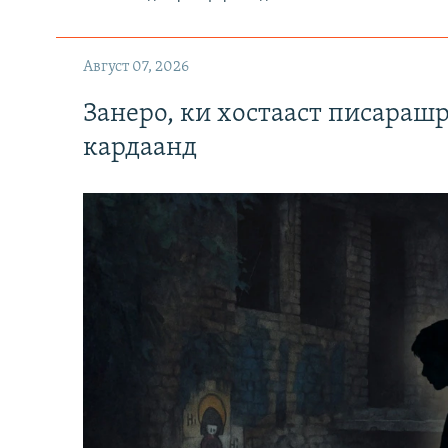
Август 07, 2026
Занеро, ки хостааст писараш
кардаанд