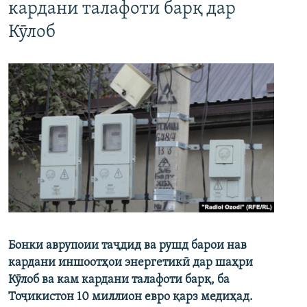
кардани талафоти барқ дар
Кӯлоб
Бонки аврупоии таҷдид ва рушд барои нав
кардани иншоотҳои энергетикӣ дар шаҳри
Кӯлоб ва кам кардани талафоти барқ, ба
Тоҷикистон 10 миллион евро қарз медиҳад.