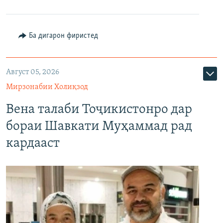
Ба дигарон фиристед
Август 05, 2026
Мирзонабии Холиқзод
Вена талаби Тоҷикистонро дар
бораи Шавкати Муҳаммад рад
кардааст