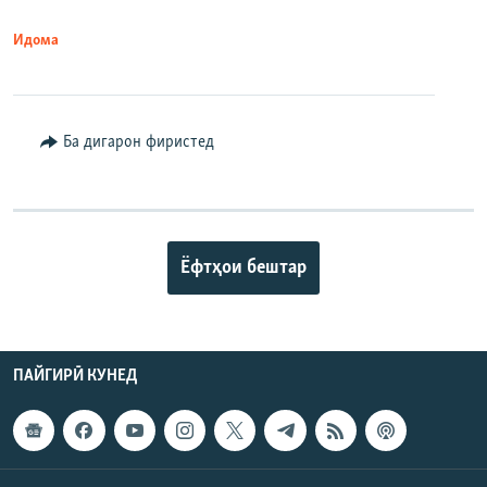
Идома
Ба дигарон фиристед
Ёфтҳои бештар
ПАЙГИРӢ КУНЕД