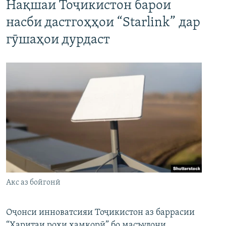
Нақшаи Тоҷикистон барои
насби дастгоҳҳои “Starlink” дар
гӯшаҳои дурдаст
Акс аз бойгонӣ
Оҷонси инноватсияи Тоҷикистон аз баррасии
“Харитаи роҳи ҳамкорӣ” бо масъулони