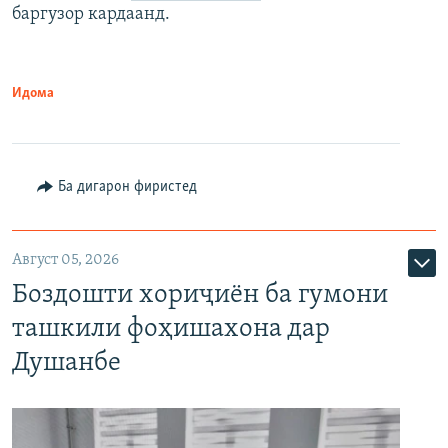
баргузор кардаанд.
Идома
Ба дигарон фиристед
Август 05, 2026
Боздошти хориҷиён ба гумони
ташкили фоҳишахона дар
Душанбе