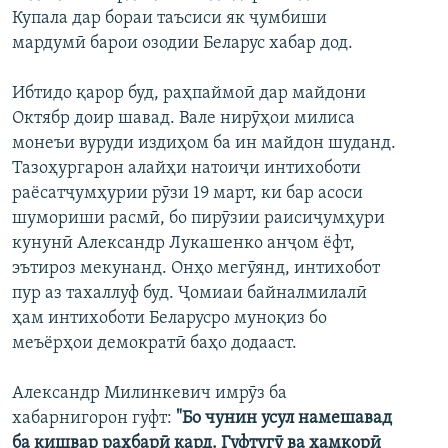
Купала дар бораи таъсиси як ҷумбиши
ГУЗОРИШҲОИ РАДИОӢ
Русский
мардумӣ барои озодии Беларус хабар дод.
ПАЙГИРӢ КУНЕД
Ибтидо қарор буд, раҳпаймоӣ дар майдони
Октябр доир шавад. Вале нирӯҳои милиса
монеъи вуруди издиҳом ба ин майдон шуданд.
Тазоҳургарон алайҳи натоиҷи интихоботи
раёсатҷумҳурии рӯзи 19 март, ки бар асоси
шумориши расмӣ, бо пирӯзии раисиҷумҳури
Ҳамаи сомонаҳои RFE/RL
кунунӣ Александр Лукашенко анҷом ёфт,
эътироз мекунанд. Онҳо мегӯянд, интихобот
пур аз тахаллуф буд. Ҷомиаи байналмилалӣ
ҳам интихоботи Беларусро муноқиз бо
меъёрҳои демократӣ баҳо додааст.
Александр Милинкевич имрӯз ба
хабарнигорон гуфт:
"Бо чунин усул намешавад
ба кишвар раҳбарӣ кард. Гуфтугӯ ва ҳамкорӣ