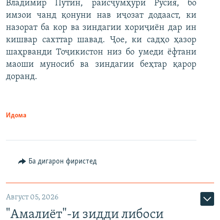
Владимир Путин, раисҷумҳури Русия, бо
имзои чанд қонуни нав иҷозат додааст, ки
назорат ба кор ва зиндагии хориҷиён дар ин
кишвар сахттар шавад. Ҷое, ки садҳо ҳазор
шаҳрванди Тоҷикистон низ бо умеди ёфтани
маоши муносиб ва зиндагии беҳтар қарор
доранд.
Идома
Ба дигарон фиристед
Август 05, 2026
"Амалиёт"-и зидди либоси