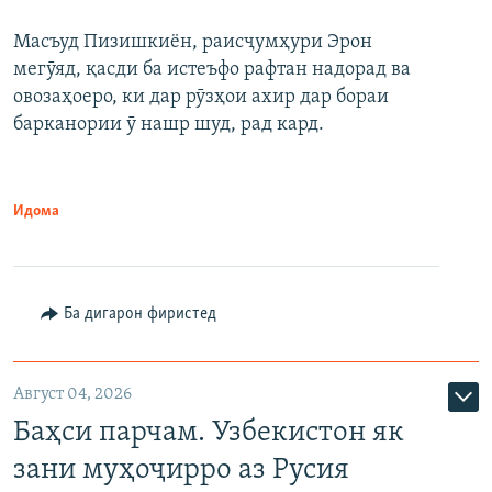
Масъуд Пизишкиён, раисҷумҳури Эрон
мегӯяд, қасди ба истеъфо рафтан надорад ва
овозаҳоеро, ки дар рӯзҳои ахир дар бораи
барканории ӯ нашр шуд, рад кард.
Идома
Ба дигарон фиристед
Август 04, 2026
Баҳси парчам. Узбекистон як
зани муҳоҷирро аз Русия