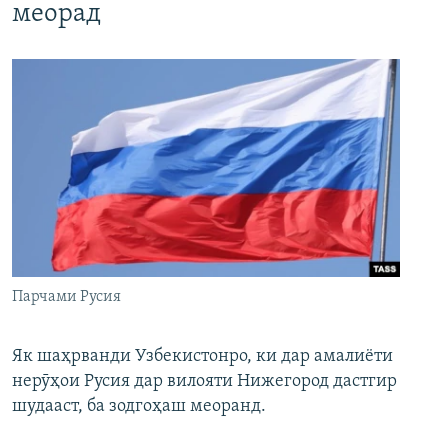
меорад
Парчами Русия
Як шаҳрванди Узбекистонро, ки дар амалиёти
нерӯҳои Русия дар вилояти Нижегород дастгир
шудааст, ба зодгоҳаш меоранд.