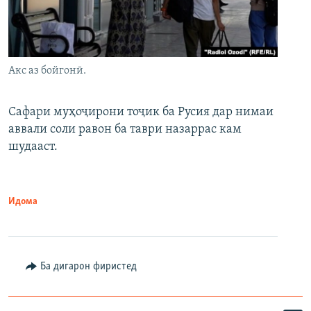
Акс аз бойгонӣ.
Сафари муҳоҷирони тоҷик ба Русия дар нимаи
аввали соли равон ба таври назаррас кам
шудааст.
Идома
Ба дигарон фиристед