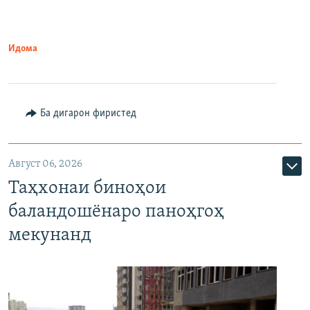
Идома
Ба дигарон фиристед
Август 06, 2026
Таҳхонаи биноҳои
баландошёнаро паноҳгоҳ
мекунанд