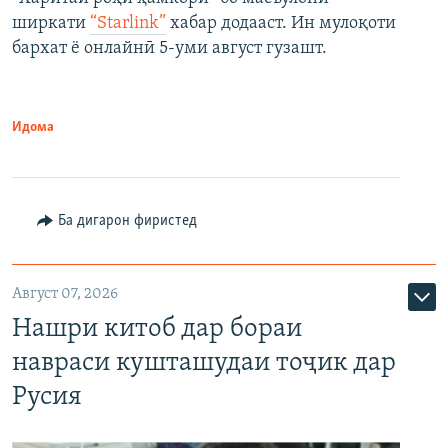
ширкати
“Starlink”
хабар додааст. Ин мулоқоти
бархат ё онлайнӣ 5-уми август гузашт.
Идома
Ба дигарон фиристед
Август 07, 2026
Нашри китоб дар бораи
навраси кушташудаи тоҷик дар
Русия