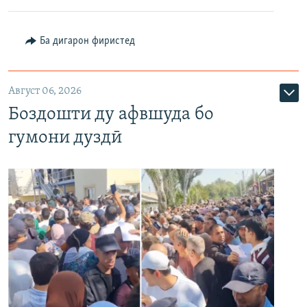
Ба дигарон фиристед
Август 06, 2026
Боздошти ду афвшуда бо
гумони дуздӣ