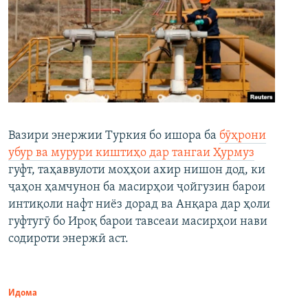
Вазири энержии Туркия бо ишора ба
бӯҳрони
убур ва мурури киштиҳо дар тангаи Ҳурмуз
гуфт, таҳаввулоти моҳҳои ахир нишон дод, ки
ҷаҳон ҳамчунон ба масирҳои ҷойгузин барои
интиқоли нафт ниёз дорад ва Анқара дар ҳоли
гуфтугӯ бо Ироқ барои тавсеаи масирҳои нави
содироти энержӣ аст.
Идома