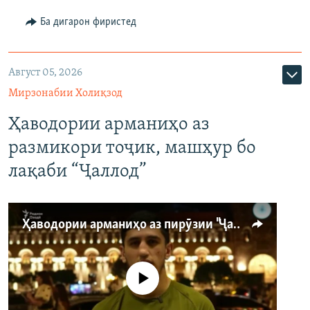
Ба дигарон фиристед
Август 05, 2026
Мирзонабии Холиқзод
Ҳаводории арманиҳо аз
размикори тоҷик, машҳур бо
лақаби “Ҷаллод”
Ҳаводории арманиҳо аз пирӯзии "Ҷаллод"-и тоҷик
Феълан кор намекунад