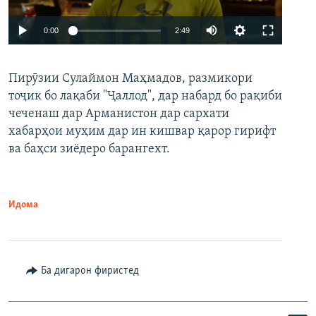
Auto
0:00
2:49
240p
Пирӯзии Сулаймон Маҳмадов, размикори
360p
тоҷик бо лақаби "Ҷаллод", дар набард бо рақиби
480p
Auto
240p
360p
480p
чеченаш дар Арманистон дар сархати
720p
хабарҳои муҳим дар ин кишвар қарор гирифт
720p
1080p
ва баҳси зиёдеро барангехт.
1080p
Идома
Ба дигарон фиристед