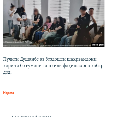
Пулиси Душанбе аз боздошти шаҳрвандони
хориҷӣ бо гумони ташкили фоҳишахона хабар
дод.
Идома