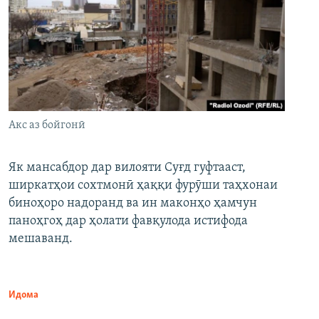
Акс аз бойгонӣ
Як мансабдор дар вилояти Суғд гуфтааст,
ширкатҳои сохтмонӣ ҳаққи фурӯши таҳхонаи
биноҳоро надоранд ва ин маконҳо ҳамчун
паноҳгоҳ дар ҳолати фавқулода истифода
мешаванд.
Идома