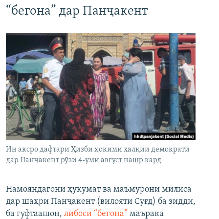
“бегона” дар Панҷакент
Ин аксро дафтари Ҳизби ҳокими халқии демократӣ
дар Панҷакент рӯзи 4-уми август нашр кард
Намояндагони ҳукумат ва маъмурони милиса
дар шаҳри Панҷакент (вилояти Суғд) ба зидди,
ба гуфтаашон,
либоси “бегона”
маърака