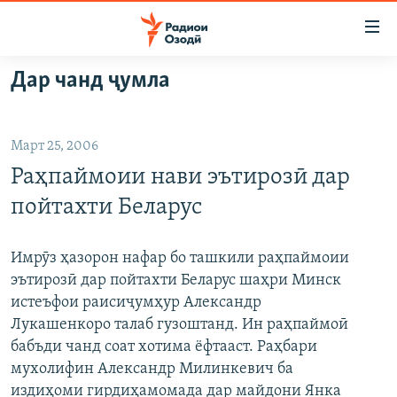
Пайвандҳои
дастрасӣ
Ҷаҳиш
Дар чанд ҷумла
ба
ГӮШАҲО
мояи
ГАПИ ОЗОД
СИЁСАТ
аслӣ
Март 25, 2006
РӮЗГОРИ МУҲОҶИР
Ҷаҳиш
ИҚТИСОД
Раҳпаймоии нави эътирозӣ дар
ба
САЛОМ, ХОҲАР
ҶОМЕА
феҳристи
пойтахти Беларус
ТАҲҚИҚОТ
ҚАЗИЯИ "КРОКУС"
аслӣ
Ҷаҳиш
ҶАНГ ДАР УКРАИНА
ОСИЁИ МАРКАЗӢ
Имрӯз ҳазорон нафар бо ташкили раҳпаймоии
ба
эътирозӣ дар пойтахти Беларус шаҳри Минск
НАЗАРИ МАРДУМ
ФАРҲАНГ
ҷустор
истеъфои раисиҷумҳур Александр
ЧАНДРАСОНАӢ
МЕҲМОНИ ОЗОДӢ
БЛОГИСТОН
Лукашенкоро талаб гузоштанд. Ин раҳпаймоӣ
бабъди чанд соат хотима ёфтааст. Раҳбари
РӮЙХАТҲО
ВАРЗИШ
ОЗОДӢ ОНЛАЙН
ВИДЕО
мухолифин Александр Милинкевич ба
КИТОБҲОИ ОЗОДӢ
НИГОРИСТОН
издиҳоми гирдиҳамомада дар майдони Янка