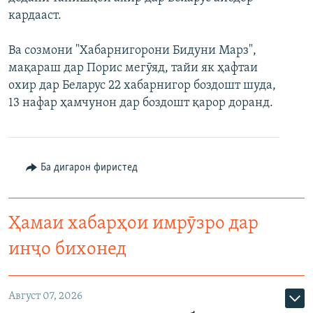
кардааст.
Ва созмони "Хабарнигорони Бидуни Марз",
мақараш дар Порис мегӯяд, тайи як ҳафтаи
охир дар Беларус 22 хабарнигор боздошт шуда,
13 нафар ҳамчунон дар боздошт қарор доранд.
Ба дигарон фиристед
Ҳамаи хабарҳои имрӯзро дар
инҷо бихонед
Август 07, 2026