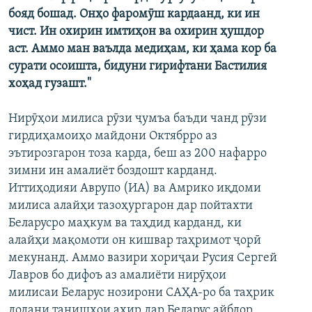
бояд бошад. Онҳо фаромӯш кардаанд, ки ин
чист. Ин охирин имтиҳон ва охирин ҳушдор
аст. Аммо ман ваълда медиҳам, ки ҳама кор ба
сурати осоишта, бидуни гирифтани Бастилия
хоҳад гузашт."
Нирӯҳои милиса рӯзи ҷумъа баъди чанд рӯзи
гирдиҳамоиҳо майдони Октябрро аз
эътирозгарон тоза карда, беш аз 200 нафарро
зимни ин амалиёт боздошт карданд.
Иттиҳодияи Аврупо (ИА) ва Амрико иқдоми
милиса алайҳи тазоҳургарон дар пойтахти
Беларусро маҳкум ва таҳдид карданд, ки
алайҳи мақомоти он кишвар таҳримот ҷорӣ
мекунанд. Аммо вазири хориҷаи Русия Сергей
Лавров бо дифоъ аз амалиёти нирӯҳои
милисаи Беларус нозирони САҲА-ро ба таҳрик
додани танишҳои ахир дар Беларус айбдор