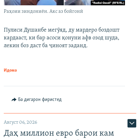
Раҳоии зиндониён. Акс аз бойгонӣ
Пулиси Душанбе мегӯяд, ду мардеро боздошт
кардааст, ки бар асоси қонуни афв озод шуда,
лекин боз даст ба ҷиноят заданд.
Идома
Ба дигарон фиристед
Август 06, 2026
Даҳ миллион евро барои кам