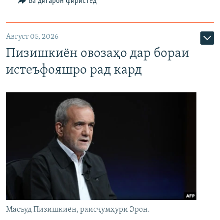
Ба дигарон фиристед
Август 05, 2026
Пизишкиён овозаҳо дар бораи
истеъфояшро рад кард
Масъуд Пизишкиён, раисҷумҳури Эрон.