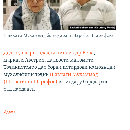
Шавкати Муҳаммад бо модараш Шарофат Шарифова
Додгоҳи парвандаҳои ҷиноӣ дар Вена
,
маркази Австрия, дархости мақомоти
Тоҷикистонро дар бораи истирдоди намояндаи
мухолифини тоҷик
Шавкати Муҳаммад
(Шавкатҷон Шарифов)
ва модару бародараш
рад кардааст.
Идома