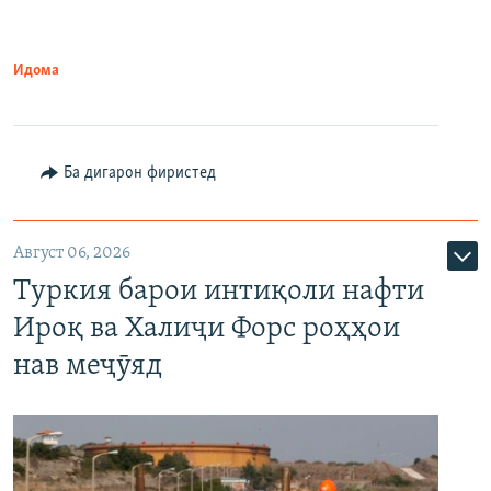
Идома
Ба дигарон фиристед
Август 06, 2026
Туркия барои интиқоли нафти
Ироқ ва Халиҷи Форс роҳҳои
нав меҷӯяд