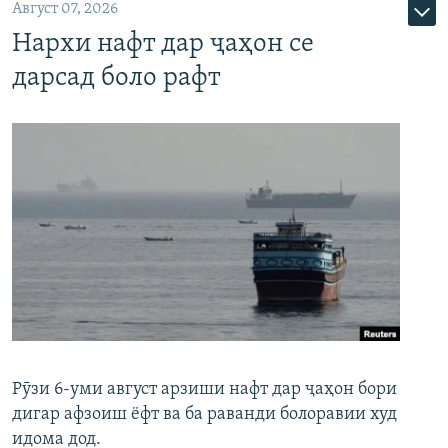
Август 07, 2026
Нархи нафт дар ҷаҳон се
дарсад боло рафт
Рӯзи 6-уми август арзиши нафт дар ҷаҳон бори
дигар афзоиш ёфт ва ба раванди болоравии худ
идома дод.