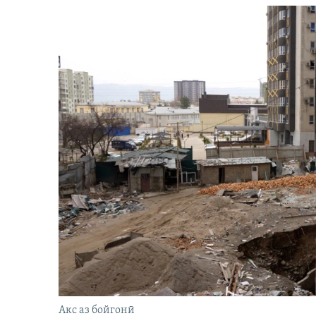
Акс аз бойгонӣ