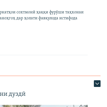
ширкатҳои сохтмонӣ ҳаққи фурӯши таҳхонаи
аноҳгоҳ дар ҳолати фавқулода истифода
ни дуздӣ