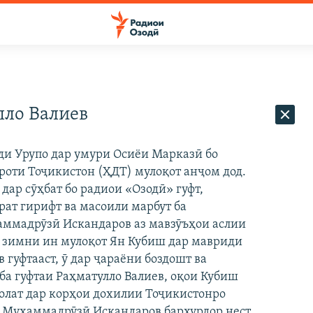
лло Валиев
и Урупо дар умури Осиёи Марказӣ бо
роти Тоҷикистон (ҲДТ) мулоқот анҷом дод.
дар сӯҳбат бо радиои «Озодӣ» гуфт,
рат гирифт ва масоили марбут ба
аммадрӯзӣ Искандаров аз мавзӯъҳои аслии
, зимни ин мулоқот Ян Кубиш дар мавриди
гуфтааст, ӯ дар ҷараёни боздошт ва
ба гуфтаи Раҳматулло Валиев, оқои Кубиш
холат дар корҳои дохилии Тоҷикистонро
 Муҳаммадрӯзӣ Искандаров бархурдор нест.