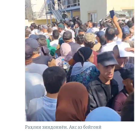
Раҳоии зиндониён. Акс аз бойгонӣ