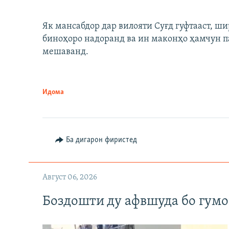
Як мансабдор дар вилояти Суғд гуфтааст, 
биноҳоро надоранд ва ин маконҳо ҳамчун п
мешаванд.
Идома
Ба дигарон фиристед
Август 06, 2026
Боздошти ду афвшуда бо гумо