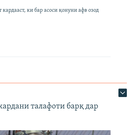
кардааст, ки бар асоси қонуни афв озод
кардани талафоти барқ дар