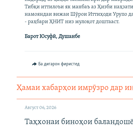
ГУЗОРИШҲОИ РАДИОӢ
Тибқи иттилоъи як манбаъ аз Ҳизби наҳзат
намояндаи вижаи Шӯрои Иттиҳоди Урупо да
- раҳбари ҲНИТ низ мулоқот доштааст.
Барот Юсуфӣ, Душанбе
Ба дигарон фиристед
Ҳамаи хабарҳои имрӯзро дар и
Август 06, 2026
Таҳхонаи биноҳои баландошё