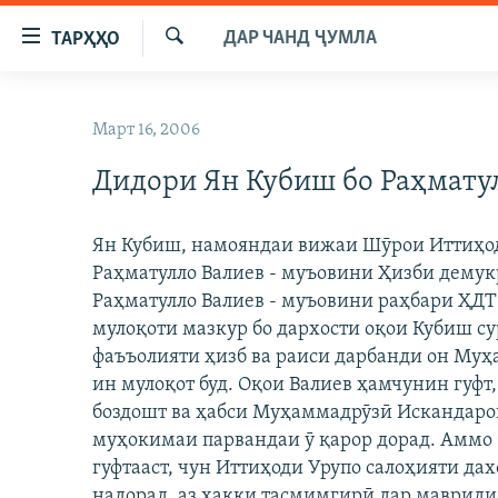
Пайвандҳои
ДАР ЧАНД ҶУМЛА
ТАРҲҲО
дастрасӣ
Ҷустуҷӯ
Ҷаҳиш
ГӮШАҲО
ба
Март 16, 2006
ГАПИ ОЗОД
СИЁСАТ
мояи
аслӣ
Дидори Ян Кубиш бо Раҳмату
РӮЗГОРИ МУҲОҶИР
ИҚТИСОД
Ҷаҳиш
САЛОМ, ХОҲАР
ҶОМЕА
ба
Ян Кубиш, намояндаи вижаи Шӯрои Иттиҳод
феҳристи
ТАҲҚИҚОТ
ҚАЗИЯИ "КРОКУС"
Раҳматулло Валиев - муъовини Ҳизби демук
аслӣ
ҶАНГ ДАР УКРАИНА
Раҳматулло Валиев - муъовини раҳбари ҲДТ 
ОСИЁИ МАРКАЗӢ
Ҷаҳиш
мулоқоти мазкур бо дархости оқои Кубиш су
ба
НАЗАРИ МАРДУМ
ФАРҲАНГ
фаъъолияти ҳизб ва раиси дарбанди он Муҳ
ҷустор
ЧАНДРАСОНАӢ
МЕҲМОНИ ОЗОДӢ
БЛОГИСТОН
ин мулоқот буд. Оқои Валиев ҳамчунин гуфт
боздошт ва ҳабси Муҳаммадрӯзӣ Искандаров 
РӮЙХАТҲО
ВАРЗИШ
ОЗОДӢ ОНЛАЙН
ВИДЕО
муҳокимаи парвандаи ӯ қарор дорад. Аммо 
КИТОБҲОИ ОЗОДӢ
НИГОРИСТОН
гуфтааст, чун Иттиҳоди Урупо салоҳияти да
надорад, аз ҳаққи тасмимгирӣ дар мавриди