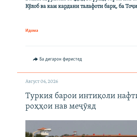
Кӯлоб ва кам кардани талафоти барқ, ба Тоҷ
Идома
Ба дигарон фиристед
Август 06, 2026
Туркия барои интиқоли нафт
роҳҳои нав меҷӯяд