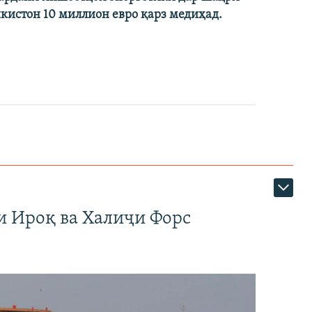
икистон 10 миллион евро қарз медиҳад.
и Ироқ ва Халиҷи Форс