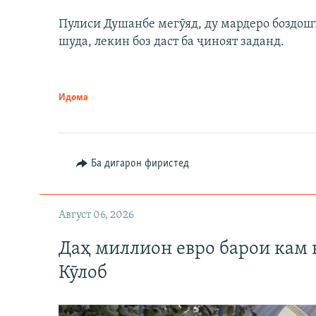
Пулиси Душанбе мегӯяд, ду мардеро боздошт 
шуда, лекин боз даст ба ҷиноят заданд.
Идома
Ба дигарон фиристед
Август 06, 2026
Даҳ миллион евро барои кам 
Кӯлоб