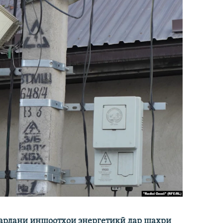
кардани иншоотҳои энергетикӣ дар шаҳри