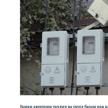
Бонки аврупоии таҷдид ва рушд барои нав 