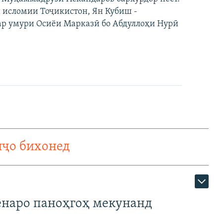
и исломии Тоҷикистон, Ян Кубиш -
р умури Осиёи Марказӣ бо Абдуллоҳи Нурӣ
нҷо бихонед
наро паноҳгоҳ мекунанд