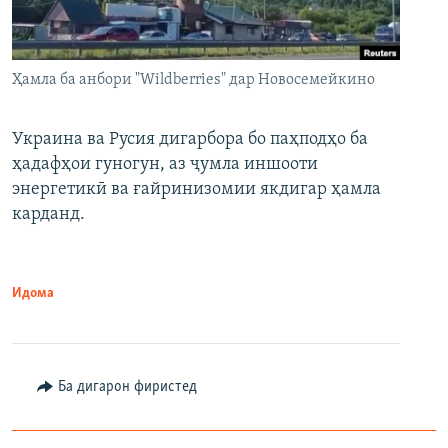
Ҳамла ба анбори "Wildberries" дар Новосемейкино
Украина ва Русия дигарбора бо паҳподҳо ба
ҳадафҳои гуногун, аз ҷумла иншооти
энергетикӣ ва ғайринизомии якдигар ҳамла
карданд.
Идома
Ба дигарон фиристед