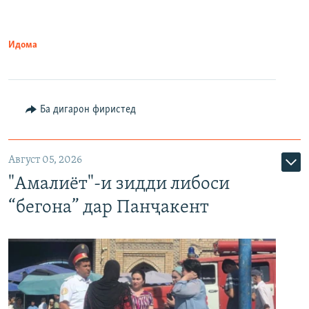
Идома
Ба дигарон фиристед
Август 05, 2026
"Амалиёт"-и зидди либоси
“бегона” дар Панҷакент