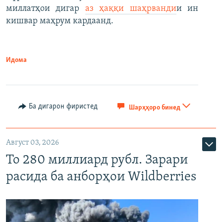
миллатҳои дигар
аз ҳаққи шаҳрванди
и ин
кишвар маҳрум кардаанд.
Идома
Ба дигарон фиристед
Шарҳҳоро бинед
Август 03, 2026
То 280 миллиард рубл. Зарари
расида ба анборҳои Wildberries