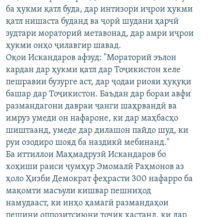
ба ҳукми қатл буда, дар интизори иҷрои ҳукми
қатл нишаста буданд ва ҷорӣ шудани ҳарчӣ
зудтари мораторий метавонад, дар амри иҷрои
ҳукми онҳо ҷилавгир шавад.
Оқои Искандаров афзуд: "Мораторий эълон
кардан дар ҳукми қатл дар Тоҷикистон хеле
пешравии бузурге аст, дар ҷодаи риояи ҳуқуқи
башар дар Тоҷикистон. Баъдан дар бораи авфи
размандагони давраи ҷанги шаҳрвандӣ ва
имруз умеди он нафароне, ки дар маҳбасҳо
шиштаанд, умеде дар дилашон пайдо шуд, ки
руи озодиро шояд ба наздикӣ мебинанд."
Ба иттиллои Маҳмадрузӣ Искандаров бо
хоҳиши раиси ҷумҳур Эмомалӣ Раҳмонов аз
ҳоло Ҳизби Демократ феҳрасти 300 нафарро ба
мақомти масъули кишвар пешниҳод
намудааст, ки инҳо ҳамагӣ размандаҳои
пешини оппозитсиюни тоҷик ҳастанд, ки дар