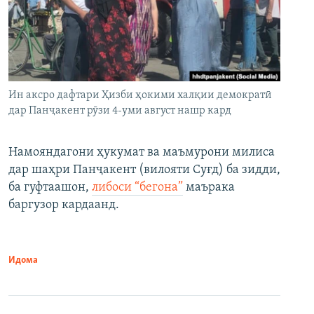
Ин аксро дафтари Ҳизби ҳокими халқии демократӣ
дар Панҷакент рӯзи 4-уми август нашр кард
Намояндагони ҳукумат ва маъмурони милиса
дар шаҳри Панҷакент (вилояти Суғд) ба зидди,
ба гуфтаашон,
либоси “бегона”
маърака
баргузор кардаанд.
Идома