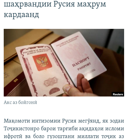
шаҳрвандии Русия маҳрум
кардаанд
Акс аз бойгонӣ
Мақомоти интизомии Русия мегӯянд, як зодаи
Тоҷикистонро барои тарғиби ақидаҳои исломи
ифротӣ ва боло гузоштани миллати тоҷик аз