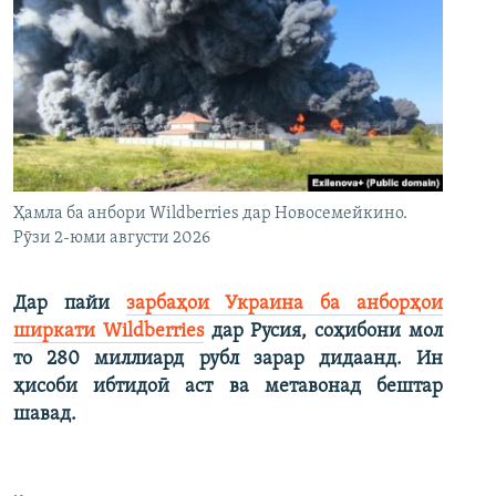
Ҳамла ба анбори Wildberries дар Новосемейкино.
Рӯзи 2-юми августи 2026
Дар пайи
зарбаҳои Украина ба анборҳои
ширкати Wildberries
дар Русия, соҳибони мол
то 280 миллиард рубл зарар дидаанд. Ин
ҳисоби ибтидоӣ аст ва метавонад бештар
шавад.