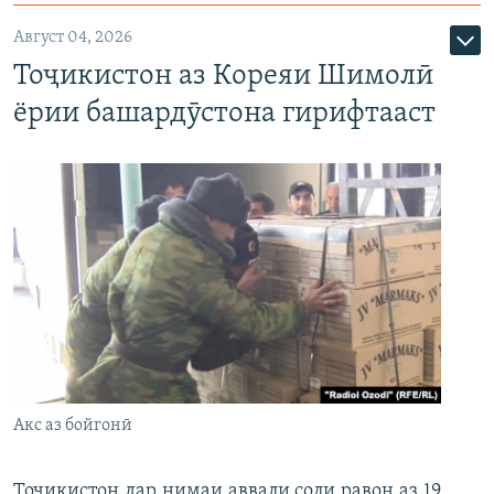
Август 04, 2026
Тоҷикистон аз Кореяи Шимолӣ
ёрии башардӯстона гирифтааст
Акс аз бойгонӣ
Тоҷикистон дар нимаи аввали соли равон аз 19