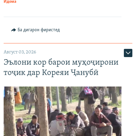
Идома
Ба дигарон фиристед
Август 03, 2026
Эълони кор барои муҳоҷирони
тоҷик дар Кореяи Ҷанубӣ