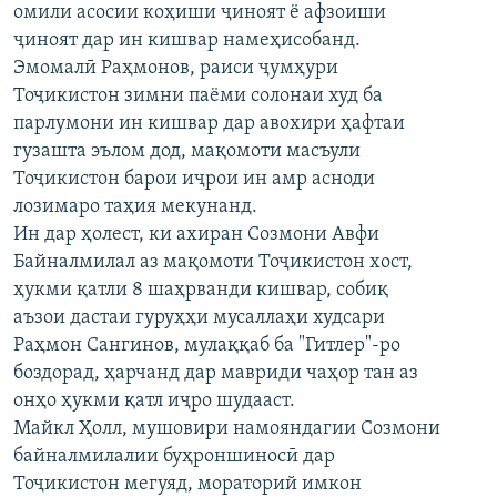
омили асосии коҳиши ҷиноят ё афзоиши
ГУЗОРИШҲОИ РАДИОӢ
Русский
ҷиноят дар ин кишвар намеҳисобанд.
Эмомалӣ Раҳмонов, раиси ҷумҳури
Тоҷикистон зимни паёми солонаи худ ба
ПАЙГИРӢ КУНЕД
парлумони ин кишвар дар авохири ҳафтаи
гузашта эълом дод, мақомоти масъули
Тоҷикистон барои иҷрои ин амр асноди
лозимаро таҳия мекунанд.
Ин дар ҳолест, ки ахиран Созмони Авфи
Ҳамаи сомонаҳои RFE/RL
Байналмилал аз мақомоти Тоҷикистон хост,
ҳукми қатли 8 шаҳрванди кишвар, собиқ
аъзои дастаи гуруҳҳи мусаллаҳи худсари
Раҳмон Сангинов, мулаққаб ба "Гитлер"-ро
боздорад, ҳарчанд дар мавриди чаҳор тан аз
онҳо ҳукми қатл иҷро шудааст.
Майкл Ҳолл, мушовири намояндагии Созмони
байналмилалии буҳроншиносӣ дар
Тоҷикистон мегуяд, мораторий имкон