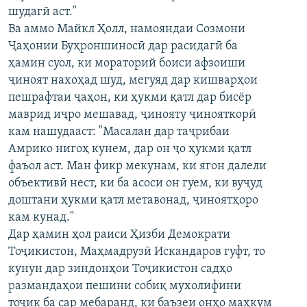
шудагӣ аст."
Ва аммо Майкл Ҳолл, намояндаи Созмони
Ҷаҳонии Буҳроншиносӣ дар расидагӣ ба
ҳамин суол, ки мораторий боиси афзоиши
ҷиноят нахоҳад шуд, мегуяд дар кишварҳои
пешрафтаи ҷаҳон, ки ҳукми қатл дар бисёр
маврид иҷро мешавад, ҷинояту ҷинояткорӣ
кам нашудааст: "Масалан дар таҷрибаи
Амрико нигоҳ кунем, дар он ҷо ҳукми қатл
фаъол аст. Ман фикр мекунам, ки ягон далели
объективӣ нест, ки ба асоси он гуем, ки вуҷуд
доштани ҳукми қатл метавонад, ҷиноятҳоро
кам кунад."
Дар ҳамин ҳол раиси Ҳизби Демократи
Тоҷикистон, Маҳмадрузӣ Искандаров гуфт, то
кунун дар зиндонҳои Тоҷикистон садҳо
размандаҳои пешини собиқ мухолифини
тоҷик ба сар мебаранд, ки баъзеи онҳо маҳкум