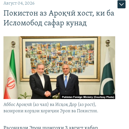
Август 04, 2026
Покистон аз Ароқчӣ хост, ки ба
Исломобод сафар кунад
Аббос Ароқчӣ (аз чап) ва Исҳоқ Дор (аз рост),
вазирони корҳои хориҷии Эрон ва Покистон.
Расонаҳои Эрон шомгоҳи 3 август хабар