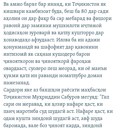
Ва аммо бархе бар инанд, ки Тоҷикистон як
кишвари камбизоат буда, беш ба 80 дар сади
аҳолии он дар фақр ба сар мебарад ва фишори
равонӣ дар заминаи мушкилоти иҷтимоӣ
ҳодисаҳои зуроварӣ ва қатлу кушторро дар
хонаводаҳо афзудааст. Илова ба ин адами
қонунмандӣ ва шафофият дар қавонини
интизомй як саҳнаи кушодеро барои
ҷинояткорон ва ҷинояткорӣ фароҳам
овардааст, суолеро пеш меорад, ки оё манъи
ҳукми қатл ин раванди номатлубро доман
намезанад.
Сардори яке аз бахшҳои раёсати маҳбасҳои
Тоҷикистон Муҳриддин Сабуров мегуяд: "Гап
сари он меравад, ки ҳозир нафаре ҳаст, ки
панҷ маротиба суд шудагӣ аст. Нафаре ҳаст, ки
одам кушта зиндонӣ шудагӣ аст, авф шуда
баромада, вале боз ҷиноят карда, зиндонӣ