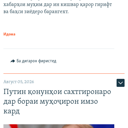
720p
хабарҳои муҳим дар ин кишвар қарор гирифт
720p
1080p
ва баҳси зиёдеро барангехт.
1080p
Идома
Ба дигарон фиристед
Август 05, 2026
Путин қонунҳои сахтгиронаро
дар бораи муҳоҷирон имзо
кард