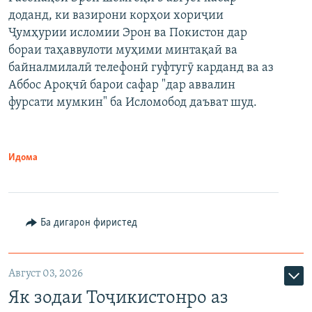
доданд, ки вазирони корҳои хориҷии
Ҷумҳурии исломии Эрон ва Покистон дар
бораи таҳаввулоти муҳими минтақаӣ ва
байналмилалӣ телефонӣ гуфтугӯ карданд ва аз
Аббос Ароқчӣ барои сафар "дар аввалин
фурсати мумкин" ба Исломобод даъват шуд.
Идома
Ба дигарон фиристед
Август 03, 2026
Як зодаи Тоҷикистонро аз