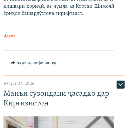
кишвари хориҷӣ, аз ҷумла аз Кореяи Шимолӣ
ёриҳои башардӯстона гирифтааст.
Идома
Ба дигарон фиристед
Август 04, 2026
Манъи сӯзондани ҷасадҳо дар
Қирғизистон