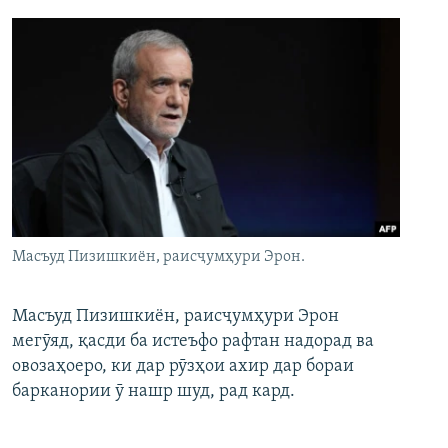
Масъуд Пизишкиён, раисҷумҳури Эрон.
Масъуд Пизишкиён, раисҷумҳури Эрон
мегӯяд, қасди ба истеъфо рафтан надорад ва
овозаҳоеро, ки дар рӯзҳои ахир дар бораи
барканории ӯ нашр шуд, рад кард.