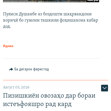
Пулиси Душанбе аз боздошти шаҳрвандони
хориҷӣ бо гумони ташкили фоҳишахона хабар
дод.
Идома
Ба дигарон фиристед
Август 05, 2026
Пизишкиён овозаҳо дар бораи
истеъфояшро рад кард