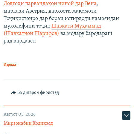
Додгоҳи парвандаҳои ҷиноӣ дар Вена
,
маркази Австрия, дархости мақомоти
Тоҷикистонро дар бораи истирдоди намояндаи
мухолифини тоҷик
Шавкати Муҳаммад
(Шавкатҷон Шарифов)
ва модару бародараш
рад кардааст.
Идома
Ба дигарон фиристед
Август 05, 2026
Мирзонабии Холиқзод