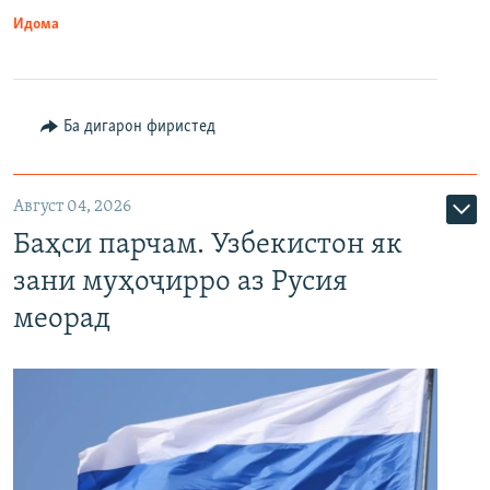
Идома
Ба дигарон фиристед
Август 04, 2026
Баҳси парчам. Узбекистон як
зани муҳоҷирро аз Русия
меорад