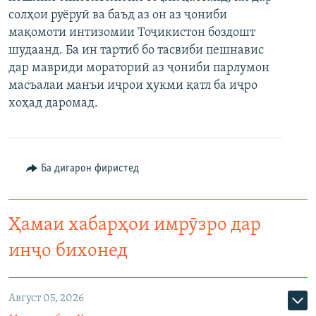
солҳои руёруӣ ва баъд аз он аз ҷониби
мақомоти интизомии Тоҷикистон боздошт
шудаанд. Ба ин тартиб бо тасвиби пешнавис
дар мавриди мораторий аз ҷониби парлумон
масъалаи манъи иҷрои ҳукми қатл ба иҷро
хоҳад даромад.
Ба дигарон фиристед
Ҳамаи хабарҳои имрӯзро дар
инҷо бихонед
Август 05, 2026