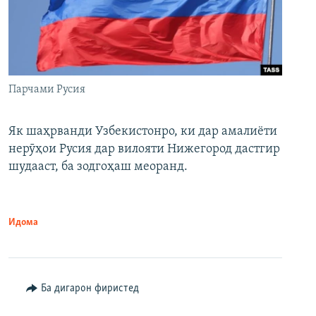
Парчами Русия
Як шаҳрванди Узбекистонро, ки дар амалиёти
нерӯҳои Русия дар вилояти Нижегород дастгир
шудааст, ба зодгоҳаш меоранд.
Идома
Ба дигарон фиристед