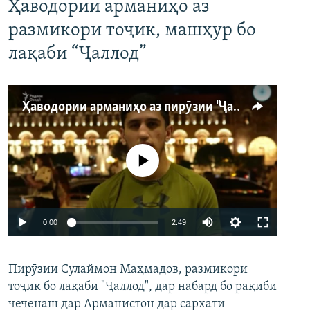
Ҳаводории арманиҳо аз
размикори тоҷик, машҳур бо
лақаби “Ҷаллод”
Ҳаводории арманиҳо аз пирӯзии "Ҷаллод"-и тоҷик
Феълан кор намекунад
Auto
0:00
2:49
240p
Пирӯзии Сулаймон Маҳмадов, размикори
360p
тоҷик бо лақаби "Ҷаллод", дар набард бо рақиби
480p
Auto
240p
360p
480p
чеченаш дар Арманистон дар сархати