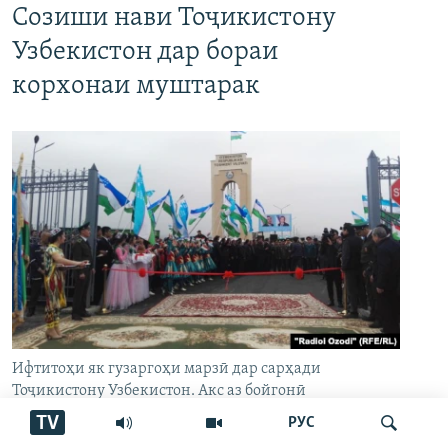
Созиши нави Тоҷикистону
Узбекистон дар бораи
корхонаи муштарак
Ифтитоҳи як гузаргоҳи марзӣ дар сарҳади
Тоҷикистону Узбекистон. Акс аз бойгонӣ
TV
РУС