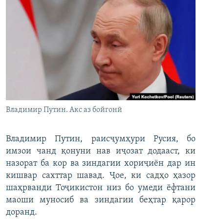
Владимир Путин. Акс аз бойгонӣ
Владимир Путин, раисҷумҳури Русия, бо
имзои чанд қонуни нав иҷозат додааст, ки
назорат ба кор ва зиндагии хориҷиён дар ин
кишвар сахттар шавад. Ҷое, ки садҳо ҳазор
шаҳрванди Тоҷикистон низ бо умеди ёфтани
маоши муносиб ва зиндагии беҳтар қарор
доранд.