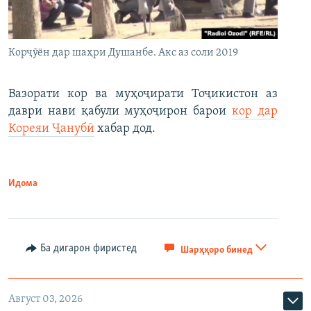
Корҷӯён дар шаҳри Душанбе. Акс аз соли 2019
Вазорати кор ва муҳоҷирати Тоҷикистон аз
даври нави қабули муҳоҷирон барои
кор дар
Кореяи Ҷанубӣ
хабар дод.
Идома
Ба дигарон фиристед
Шарҳҳоро бинед
Август 03, 2026