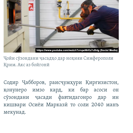
Ҷойи сӯзондани ҷасадҳо дар ноҳияи Симферополи
Қрим. Акс аз бойгонӣ
Содир Ҷабборов, раисҷумҳури Қирғизистон,
қонунеро имзо кард, ки бар асоси он
сӯзондани ҷасади фавтидагонро дар ин
кишвари Осиёи Марказӣ то соли 2040 манъ
мекунад.