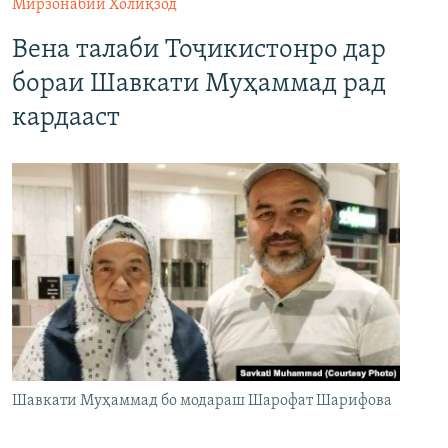
Мирзонабии Холиқзод
Вена талаби Тоҷикистонро дар
бораи Шавкати Муҳаммад рад
кардааст
Шавкати Муҳаммад бо модараш Шарофат Шарифова