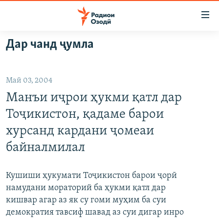
Пайвандҳои
дастрасӣ
Ҷаҳиш
Дар чанд ҷумла
ба
ГӮШАҲО
мояи
ГАПИ ОЗОД
СИЁСАТ
аслӣ
Май 03, 2004
РӮЗГОРИ МУҲОҶИР
Ҷаҳиш
ИҚТИСОД
Манъи иҷрои ҳукми қатл дар
ба
САЛОМ, ХОҲАР
ҶОМЕА
феҳристи
Тоҷикистон, қадаме барои
ТАҲҚИҚОТ
ҚАЗИЯИ "КРОКУС"
аслӣ
хурсанд кардани ҷомеаи
Ҷаҳиш
ҶАНГ ДАР УКРАИНА
ОСИЁИ МАРКАЗӢ
байналмилал
ба
НАЗАРИ МАРДУМ
ФАРҲАНГ
ҷустор
ЧАНДРАСОНАӢ
Кушиши ҳукумати Тоҷикистон барои ҷорӣ
МЕҲМОНИ ОЗОДӢ
БЛОГИСТОН
намудани мораторий ба ҳукми қатл дар
РӮЙХАТҲО
ВАРЗИШ
ОЗОДӢ ОНЛАЙН
ВИДЕО
кишвар агар аз як су гоми муҳим ба суи
КИТОБҲОИ ОЗОДӢ
НИГОРИСТОН
демократия тавсиф шавад аз суи дигар инро