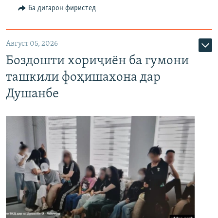
Ба дигарон фиристед
Август 05, 2026
Боздошти хориҷиён ба гумони
ташкили фоҳишахона дар
Душанбе