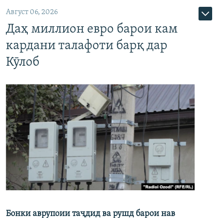
Август 06, 2026
Даҳ миллион евро барои кам
кардани талафоти барқ дар
Кӯлоб
Бонки аврупоии таҷдид ва рушд барои нав