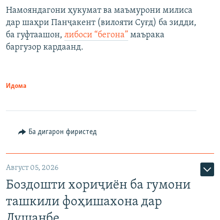
Намояндагони ҳукумат ва маъмурони милиса
дар шаҳри Панҷакент (вилояти Суғд) ба зидди,
ба гуфтаашон,
либоси “бегона”
маърака
баргузор кардаанд.
Идома
Ба дигарон фиристед
Август 05, 2026
Боздошти хориҷиён ба гумони
ташкили фоҳишахона дар
Душанбе