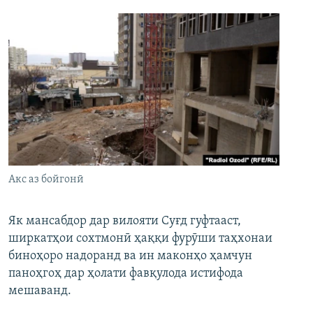
Акс аз бойгонӣ
Як мансабдор дар вилояти Суғд гуфтааст,
ширкатҳои сохтмонӣ ҳаққи фурӯши таҳхонаи
биноҳоро надоранд ва ин маконҳо ҳамчун
паноҳгоҳ дар ҳолати фавқулода истифода
мешаванд.