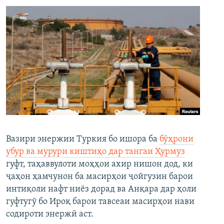
Вазири энержии Туркия бо ишора ба
бӯҳрони
убур ва мурури киштиҳо дар тангаи Ҳурмуз
гуфт, таҳаввулоти моҳҳои ахир нишон дод, ки
ҷаҳон ҳамчунон ба масирҳои ҷойгузин барои
интиқоли нафт ниёз дорад ва Анқара дар ҳоли
гуфтугӯ бо Ироқ барои тавсеаи масирҳои нави
содироти энержӣ аст.