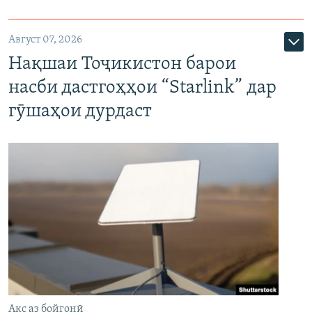
Август 07, 2026
Нақшаи Тоҷикистон барои
насби дастгоҳҳои “Starlink” дар
гӯшаҳои дурдаст
Акс аз бойгонӣ