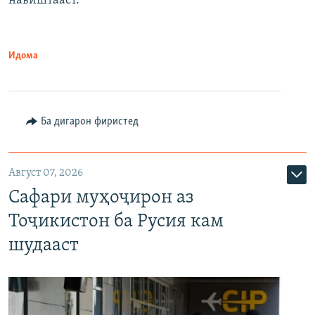
навиштааст.
Идома
Ба дигарон фиристед
Август 07, 2026
Сафари муҳоҷирон аз
Тоҷикистон ба Русия кам
шудааст