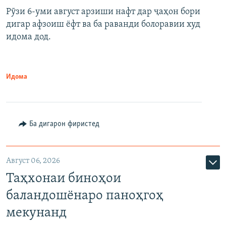
Рӯзи 6-уми август арзиши нафт дар ҷаҳон бори
дигар афзоиш ёфт ва ба раванди болоравии худ
идома дод.
Идома
Ба дигарон фиристед
Август 06, 2026
Таҳхонаи биноҳои
баландошёнаро паноҳгоҳ
мекунанд