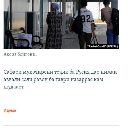
Акс аз бойгонӣ.
Сафари муҳоҷирони тоҷик ба Русия дар нимаи
аввали соли равон ба таври назаррас кам
шудааст.
Идома