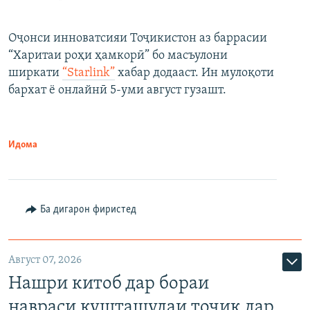
Оҷонси инноватсияи Тоҷикистон аз баррасии
“Харитаи роҳи ҳамкорӣ” бо масъулони
ширкати
“Starlink”
хабар додааст. Ин мулоқоти
бархат ё онлайнӣ 5-уми август гузашт.
Идома
Ба дигарон фиристед
Август 07, 2026
Нашри китоб дар бораи
навраси кушташудаи тоҷик дар