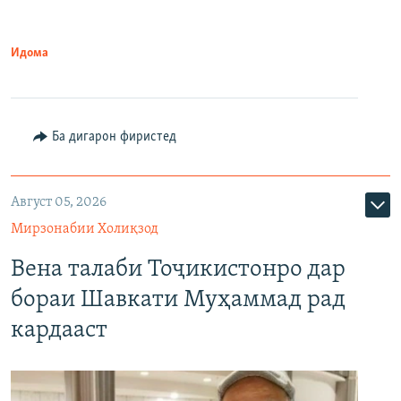
Идома
Ба дигарон фиристед
Август 05, 2026
Мирзонабии Холиқзод
Вена талаби Тоҷикистонро дар
бораи Шавкати Муҳаммад рад
кардааст