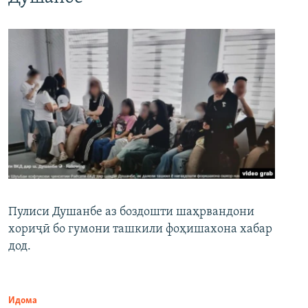
Пулиси Душанбе аз боздошти шаҳрвандони
хориҷӣ бо гумони ташкили фоҳишахона хабар
дод.
Идома