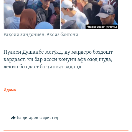
Раҳоии зиндониён. Акс аз бойгонӣ
Пулиси Душанбе мегӯяд, ду мардеро боздошт
кардааст, ки бар асоси қонуни афв озод шуда,
лекин боз даст ба ҷиноят заданд.
Идома
Ба дигарон фиристед