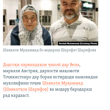
Шавкати Муҳаммад бо модараш Шарофат Шарифова
Додгоҳи парвандаҳои ҷиноӣ дар Вена
,
маркази Австрия, дархости мақомоти
Тоҷикистонро дар бораи истирдоди намояндаи
мухолифини тоҷик
Шавкати Муҳаммад
(Шавкатҷон Шарифов)
ва модару бародараш
рад кардааст.