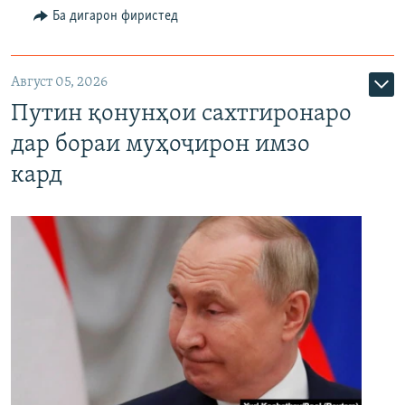
Ба дигарон фиристед
Август 05, 2026
Путин қонунҳои сахтгиронаро
дар бораи муҳоҷирон имзо
кард