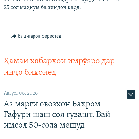
25 сол маҳкум ба зиндон кард.
Ба дигарон фиристед
Ҳамаи хабарҳои имрӯзро дар
инҷо бихонед
Август 08, 2026
Аз марги овозхон Баҳром
Ғафурӣ шаш сол гузашт. Вай
имсол 50-сола мешуд