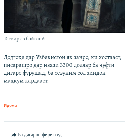
Тасвир аз бойгонӣ
Додгоҳе дар Узбекистон як занро, ки хостааст,
писарашро дар ивази 3300 доллар ба ҷуфти
дигаре фурӯшад, ба севуним сол зиндон
маҳкум кардааст.
Идома
Ба дигарон фиристед