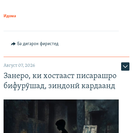
Идома
Ба дигарон фиристед
Август 07, 2026
Занеро, ки хостааст писарашро
бифурӯшад, зиндонӣ кардаанд