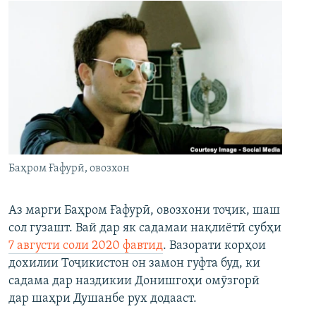
Баҳром Ғафурӣ, овозхон
Аз марги Баҳром Ғафурӣ, овозхони тоҷик, шаш
сол гузашт. Вай дар як садамаи нақлиётӣ субҳи
7 августи соли 2020 фавтид
. Вазорати корҳои
дохилии Тоҷикистон он замон гуфта буд, ки
садама дар наздикии Донишгоҳи омӯзгорӣ
дар шаҳри Душанбе рух додааст.