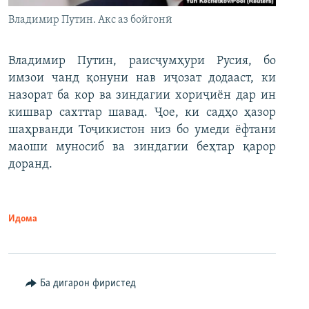
Владимир Путин. Акс аз бойгонӣ
Владимир Путин, раисҷумҳури Русия, бо
имзои чанд қонуни нав иҷозат додааст, ки
назорат ба кор ва зиндагии хориҷиён дар ин
кишвар сахттар шавад. Ҷое, ки садҳо ҳазор
шаҳрванди Тоҷикистон низ бо умеди ёфтани
маоши муносиб ва зиндагии беҳтар қарор
доранд.
Идома
Ба дигарон фиристед