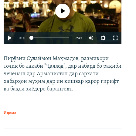
Феълан кор намекунад
Auto
0:00
2:49
240p
Пирӯзии Сулаймон Маҳмадов, размикори
360p
тоҷик бо лақаби "Ҷаллод", дар набард бо рақиби
480p
Auto
240p
360p
480p
чеченаш дар Арманистон дар сархати
720p
хабарҳои муҳим дар ин кишвар қарор гирифт
720p
1080p
ва баҳси зиёдеро барангехт.
1080p
Идома