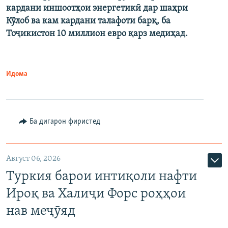
кардани иншоотҳои энергетикӣ дар шаҳри
Кӯлоб ва кам кардани талафоти барқ, ба
Тоҷикистон 10 миллион евро қарз медиҳад.
Идома
Ба дигарон фиристед
Август 06, 2026
Туркия барои интиқоли нафти
Ироқ ва Халиҷи Форс роҳҳои
нав меҷӯяд