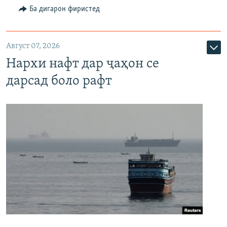
Ба дигарон фиристед
Август 07, 2026
Нархи нафт дар ҷаҳон се
дарсад боло рафт