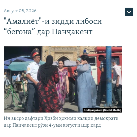
Август 05, 2026
"Амалиёт"-и зидди либоси
“бегона” дар Панҷакент
Ин аксро дафтари Ҳизби ҳокими халқии демократӣ
дар Панҷакент рӯзи 4-уми август нашр кард