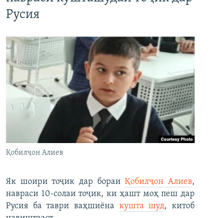
Русия
Қобилҷон Алиев
Як шоири тоҷик дар бораи
Қобилҷон Алиев
,
навраси 10-солаи тоҷик, ки ҳашт моҳ пеш дар
Русия ба таври ваҳшиёна
кушта шуд
, китоб