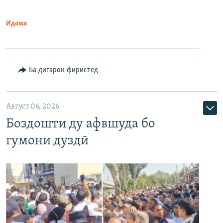
Идома
Ба дигарон фиристед
Август 06, 2026
Боздошти ду афвшуда бо
гумони дуздӣ