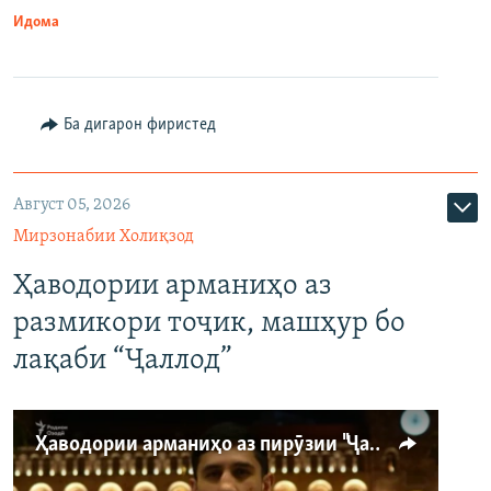
Идома
Ба дигарон фиристед
Август 05, 2026
Мирзонабии Холиқзод
Ҳаводории арманиҳо аз
размикори тоҷик, машҳур бо
лақаби “Ҷаллод”
Ҳаводории арманиҳо аз пирӯзии "Ҷаллод"-и тоҷик