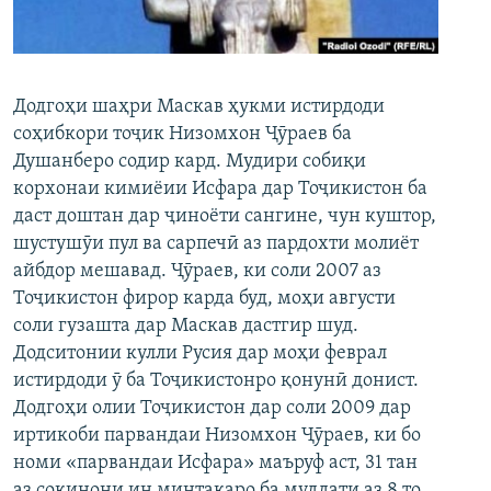
ГУЗОРИШҲОИ РАДИОӢ
Русский
ПАЙГИРӢ КУНЕД
Додгоҳи шаҳри Маскав ҳукми истирдоди
соҳибкори тоҷик Низомхон Ҷӯраев ба
Душанберо содир кард. Мудири собиқи
корхонаи кимиёии Исфара дар Тоҷикистон ба
даст доштан дар ҷиноёти сангине, чун куштор,
шустушӯи пул ва сарпечӣ аз пардохти молиёт
Ҳамаи сомонаҳои RFE/RL
айбдор мешавад. Ҷӯраев, ки соли 2007 аз
Тоҷикистон фирор карда буд, моҳи августи
соли гузашта дар Маскав дастгир шуд.
Додситонии кулли Русия дар моҳи феврал
истирдоди ӯ ба Тоҷикистонро қонунӣ донист.
Додгоҳи олии Тоҷикистон дар соли 2009 дар
иртикоби парвандаи Низомхон Ҷӯраев, ки бо
номи «парвандаи Исфара» маъруф аст, 31 тан
аз сокинони ин минтақаро ба муддати аз 8 то