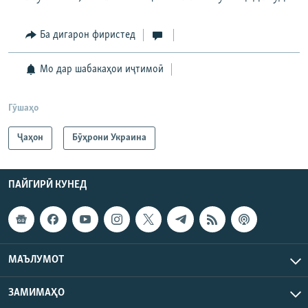
Ба дигарон фиристед
Мо дар шабакаҳои иҷтимоӣ
Гӯшаҳо
Ҷаҳон
Бӯҳрони Украина
ПАЙГИРӢ КУНЕД
МАЪЛУМОТ
ЗАМИМАҲО