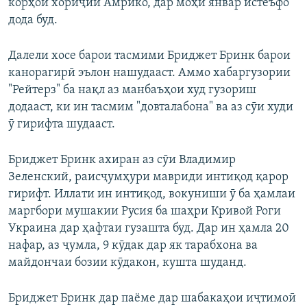
корҳои хориҷии Амрико, дар моҳи январ истеъфо
дода буд.
Далели хосе барои тасмими Бриджет Бринк барои
канорагирӣ эълон нашудааст. Аммо хабаргузории
"Рейтерз" ба нақл аз манбаъҳои худ гузориш
додааст, ки ин тасмим "довталабона" ва аз сӯи худи
ӯ гирифта шудааст.
Бриджет Бринк ахиран аз сӯи Владимир
Зеленский, раисҷумҳури мавриди интиқод қарор
гирифт. Иллати ин интиқод, вокуниши ӯ ба ҳамлаи
маргбори мушакии Русия ба шаҳри Кривой Роги
Украина дар ҳафтаи гузашта буд. Дар ин ҳамла 20
нафар, аз ҷумла, 9 кӯдак дар як тарабхона ва
майдончаи бозии кӯдакон, кушта шуданд.
Бриджет Бринк дар паёме дар шабакаҳои иҷтимоӣ