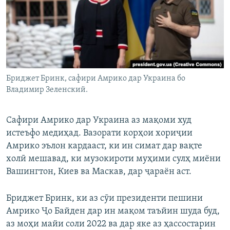
ГУЗОРИШҲОИ РАДИОӢ
Русский
ПАЙГИРӢ КУНЕД
Бриджет Бринк, сафири Амрико дар Украина бо
Владимир Зеленский.
Ҳамаи сомонаҳои RFE/RL
Сафири Амрико дар Украина аз мақоми худ
истеъфо медиҳад. Вазорати корҳои хориҷии
Амрико эълон кардааст, ки ин симат дар вақте
холӣ мешавад, ки музокироти муҳими сулҳ миёни
Вашингтон, Киев ва Маскав, дар ҷараён аст.
Бриджет Бринк, ки аз сӯи президенти пешини
Амрико Ҷо Байден дар ин мақом таъйин шуда буд,
аз моҳи майи соли 2022 ва дар яке аз ҳассостарин