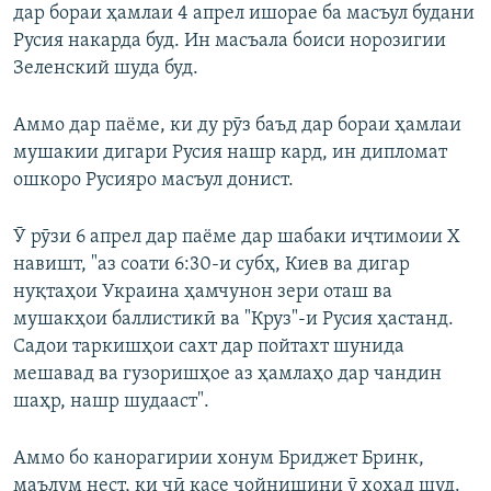
дар бораи ҳамлаи 4 апрел ишорае ба масъул будани
Русия накарда буд. Ин масъала боиси норозигии
Зеленский шуда буд.
Аммо дар паёме, ки ду рӯз баъд дар бораи ҳамлаи
мушакии дигари Русия нашр кард, ин дипломат
ошкоро Русияро масъул донист.
Ӯ рӯзи 6 апрел дар паёме дар шабаки иҷтимоии Х
навишт, "аз соати 6:30-и субҳ, Киев ва дигар
нуқтаҳои Украина ҳамчунон зери оташ ва
мушакҳои баллистикӣ ва "Круз"-и Русия ҳастанд.
Садои таркишҳои сахт дар пойтахт шунида
мешавад ва гузоришҳое аз ҳамлаҳо дар чандин
шаҳр, нашр шудааст".
Аммо бо канорагирии хонум Бриджет Бринк,
маълум нест, ки чӣ касе ҷойнишини ӯ хоҳад шуд.