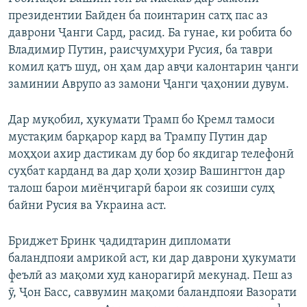
президентии Байден ба поинтарин сатҳ пас аз
даврони Ҷанги Сард, расид. Ба гунае, ки робита бо
Владимир Путин, раисҷумҳури Русия, ба таври
комил қатъ шуд, он ҳам дар авҷи калонтарин ҷанги
заминии Аврупо аз замони Ҷанги ҷаҳонии дувум.
Дар муқобил, ҳукумати Трамп бо Кремл тамоси
мустақим барқарор кард ва Трампу Путин дар
моҳҳои ахир дастикам ду бор бо якдигар телефонӣ
суҳбат карданд ва дар ҳоли ҳозир Вашингтон дар
талош барои миёнҷигарӣ барои як созиши сулҳ
байни Русия ва Украина аст.
Бриджет Бринк ҷадидтарин дипломати
баландпояи амрикоӣ аст, ки дар даврони ҳукумати
феълӣ аз мақоми худ канорагирӣ мекунад. Пеш аз
ӯ, Ҷон Басс, саввумин мақоми баландпояи Вазорати