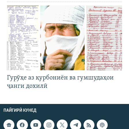
Гурӯҳе аз қурбониён ва гумшудаҳои
ҷанги дохилӣ
ПАЙГИРӢ КУНЕД