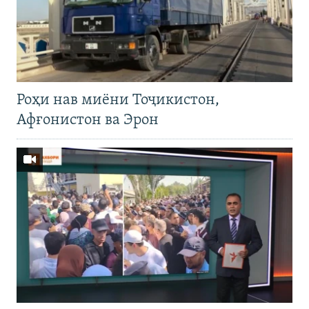
Роҳи нав миёни Тоҷикистон,
Афғонистон ва Эрон