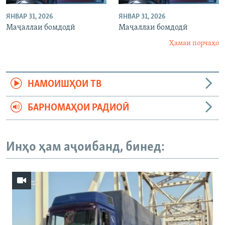
ЯНВАР 31, 2026
ЯНВАР 31, 2026
Маҷаллаи бомдодӣ
Маҷаллаи бомдодӣ
Ҳамаи порчаҳо
НАМОИШҲОИ ТВ
БАРНОМАҲОИ РАДИОӢ
Инҳо ҳам аҷоибанд, бинед: