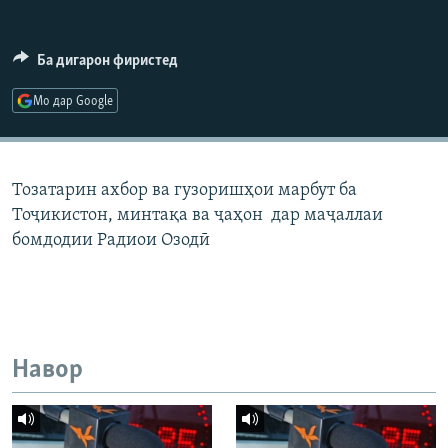
ГУЗОРИШҲОИ РАДИОӢ
Русский
Ба дигарон фиристед
ПАЙГИРӢ КУНЕД
Мо дар Google
Тозатарин ахбор ва гузоришҳои марбут ба
Тоҷикистон, минтақа ва ҷаҳон дар маҷаллаи
Ҳамаи сомонаҳои RFE/RL
бомдодии Радиои Озодӣ
Навор