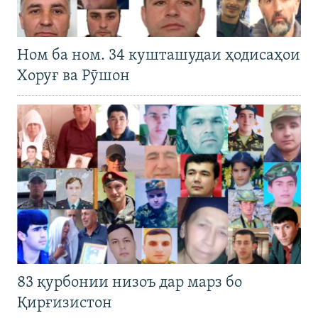
Ном ба ном. 34 кушташудаи ҳодисаҳои
Хоруғ ва Рӯшон
83 қурбонии низоъ дар марз бо
Қирғизистон