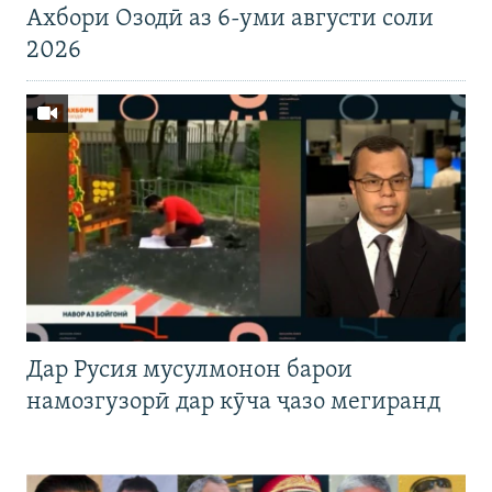
Ахбори Озодӣ аз 6-уми августи соли
2026
Дар Русия мусулмонон барои
намозгузорӣ дар кӯча ҷазо мегиранд