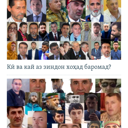
Кӣ ва кай аз зиндон хоҳад баромад?