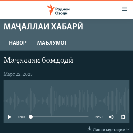
Пайвандҳои
дастрасӣ
Ҷаҳиш
МАҶАЛЛАИ ХАБАРӢ
ба
ГӮШАҲО
мояи
ГАПИ ОЗОД
СИЁСАТ
НАВОР
МАЪЛУМОТ
аслӣ
РӮЗГОРИ МУҲОҶИР
Ҷаҳиш
ИҚТИСОД
Маҷаллаи бомдодӣ
ба
САЛОМ, ХОҲАР
ҶОМЕА
феҳристи
ТАҲҚИҚОТ
Март 22, 2025
ҚАЗИЯИ "КРОКУС"
аслӣ
Ҷаҳиш
ҶАНГ ДАР УКРАИНА
ОСИЁИ МАРКАЗӢ
ба
НАЗАРИ МАРДУМ
ФАРҲАНГ
ҷустор
Феълан кор намекунад
ЧАНДРАСОНАӢ
МЕҲМОНИ ОЗОДӢ
БЛОГИСТОН
РӮЙХАТҲО
ВАРЗИШ
ОЗОДӢ ОНЛАЙН
ВИДЕО
0:00
29:59
КИТОБҲОИ ОЗОДӢ
НИГОРИСТОН
Линки мустақим