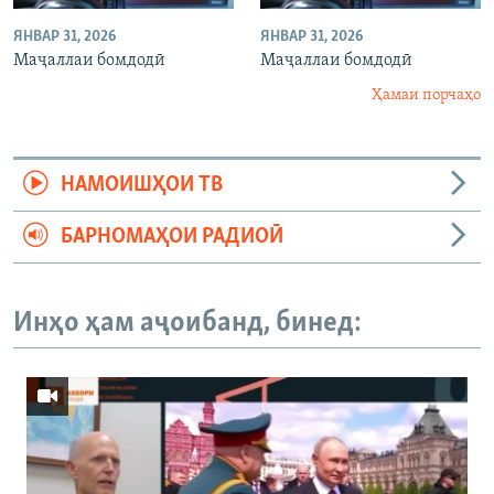
ЯНВАР 31, 2026
ЯНВАР 31, 2026
Маҷаллаи бомдодӣ
Маҷаллаи бомдодӣ
Ҳамаи порчаҳо
НАМОИШҲОИ ТВ
БАРНОМАҲОИ РАДИОӢ
Инҳо ҳам аҷоибанд, бинед: