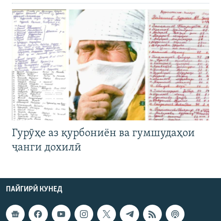
Гурӯҳе аз қурбониён ва гумшудаҳои
ҷанги дохилӣ
ПАЙГИРӢ КУНЕД