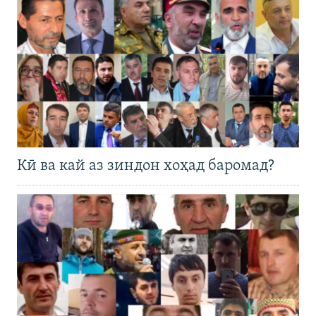
Кӣ ва кай аз зиндон хоҳад баромад?