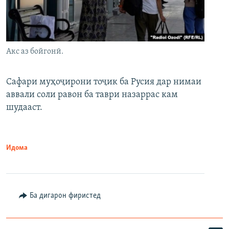
Акс аз бойгонӣ.
Сафари муҳоҷирони тоҷик ба Русия дар нимаи
аввали соли равон ба таври назаррас кам
шудааст.
Идома
Ба дигарон фиристед