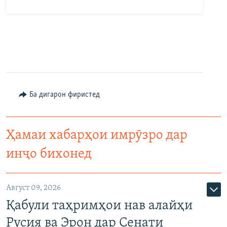
Ба дигарон фиристед
Ҳамаи хабарҳои имрӯзро дар
инҷо бихонед
Август 09, 2026
Қабули таҳримҳои нав алайҳи
Русия ва Эрон дар Сенати