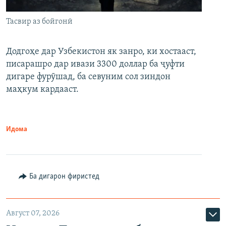
Тасвир аз бойгонӣ
Додгоҳе дар Узбекистон як занро, ки хостааст,
писарашро дар ивази 3300 доллар ба ҷуфти
дигаре фурӯшад, ба севуним сол зиндон
маҳкум кардааст.
Идома
Ба дигарон фиристед
Август 07, 2026