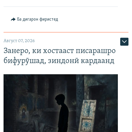
Ба дигарон фиристед
Август 07, 2026
Занеро, ки хостааст писарашро
бифурӯшад, зиндонӣ кардаанд