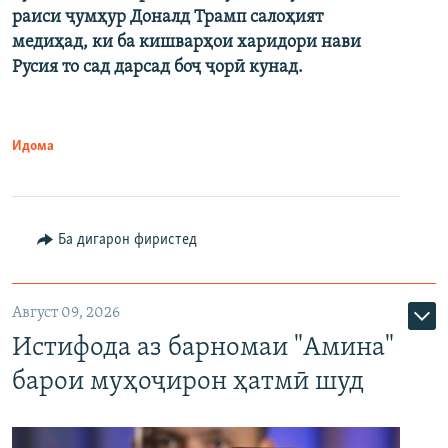
раиси ҷумҳур Доналд Трамп салоҳият
медиҳад, ки ба кишварҳои харидори нави
Русия то сад дарсад боҷ ҷорӣ кунад.
Идома
Ба дигарон фиристед
Август 09, 2026
Истифода аз барномаи "Амина"
барои муҳоҷирон ҳатмӣ шуд