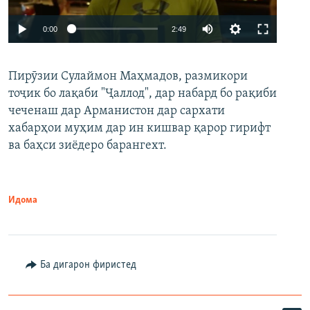
Auto
0:00
2:49
240p
Пирӯзии Сулаймон Маҳмадов, размикори
360p
тоҷик бо лақаби "Ҷаллод", дар набард бо рақиби
480p
Auto
240p
360p
480p
чеченаш дар Арманистон дар сархати
720p
хабарҳои муҳим дар ин кишвар қарор гирифт
720p
1080p
ва баҳси зиёдеро барангехт.
1080p
Идома
Ба дигарон фиристед