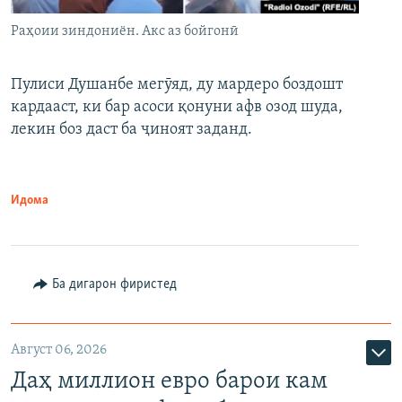
Раҳоии зиндониён. Акс аз бойгонӣ
Пулиси Душанбе мегӯяд, ду мардеро боздошт
кардааст, ки бар асоси қонуни афв озод шуда,
лекин боз даст ба ҷиноят заданд.
Идома
Ба дигарон фиристед
Август 06, 2026
Даҳ миллион евро барои кам