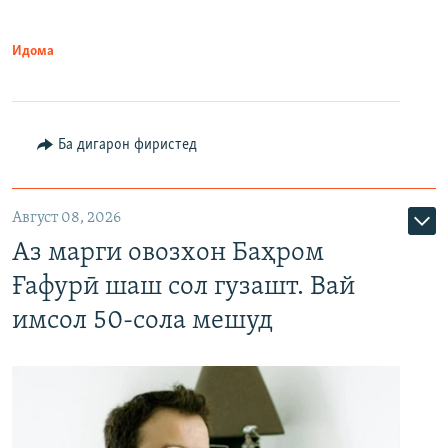
Идома
Ба дигарон фиристед
Август 08, 2026
Аз марги овозхон Баҳром
Ғафурӣ шаш сол гузашт. Вай
имсол 50-сола мешуд