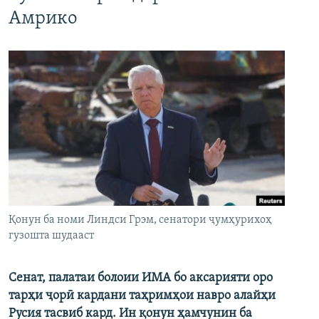
Амрико
Қонун ба номи Линдси Грэм, сенатори ҷумҳурихоҳ
гузошта шудааст
Сенат, палатаи болоии ИМА бо аксарияти оро
тарҳи ҷорӣ кардани таҳримҳои навро алайҳи
Русия тасвиб кард. Ин қонун ҳамчунин ба