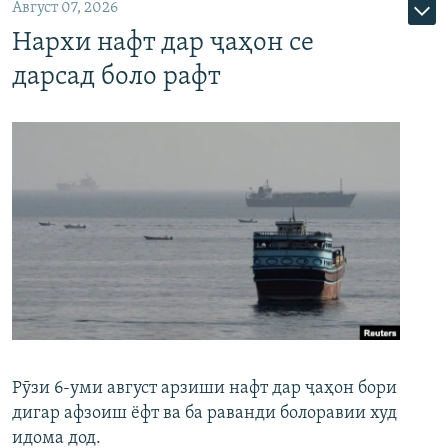
Август 07, 2026
Нархи нафт дар ҷаҳон се
дарсад боло рафт
Рӯзи 6-уми август арзиши нафт дар ҷаҳон бори
дигар афзоиш ёфт ва ба раванди болоравии худ
идома дод.