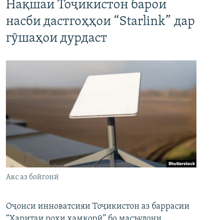
Нақшаи Тоҷикистон барои
насби дастгоҳҳои “Starlink” дар
гӯшаҳои дурдаст
Акс аз бойгонӣ
Оҷонси инноватсияи Тоҷикистон аз баррасии
“Харитаи роҳи ҳамкорӣ” бо масъулони