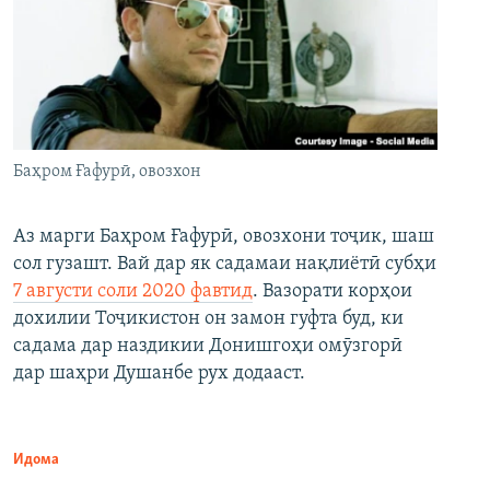
Баҳром Ғафурӣ, овозхон
Аз марги Баҳром Ғафурӣ, овозхони тоҷик, шаш
сол гузашт. Вай дар як садамаи нақлиётӣ субҳи
7 августи соли 2020 фавтид
. Вазорати корҳои
дохилии Тоҷикистон он замон гуфта буд, ки
садама дар наздикии Донишгоҳи омӯзгорӣ
дар шаҳри Душанбе рух додааст.
Идома