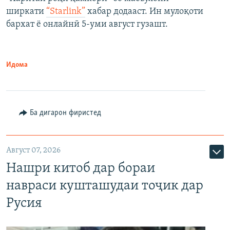
ширкати
“Starlink”
хабар додааст. Ин мулоқоти
бархат ё онлайнӣ 5-уми август гузашт.
Идома
Ба дигарон фиристед
Август 07, 2026
Нашри китоб дар бораи
навраси кушташудаи тоҷик дар
Русия