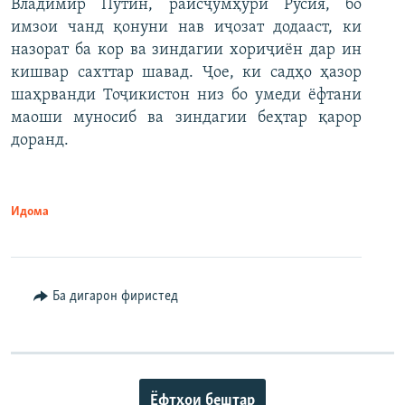
Владимир Путин, раисҷумҳури Русия, бо
имзои чанд қонуни нав иҷозат додааст, ки
назорат ба кор ва зиндагии хориҷиён дар ин
кишвар сахттар шавад. Ҷое, ки садҳо ҳазор
шаҳрванди Тоҷикистон низ бо умеди ёфтани
маоши муносиб ва зиндагии беҳтар қарор
доранд.
Идома
Ба дигарон фиристед
Ёфтҳои бештар