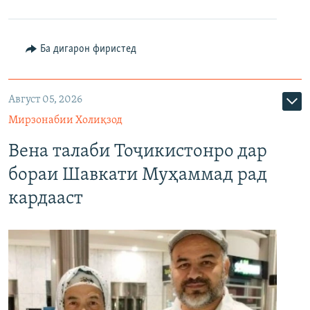
Ба дигарон фиристед
Август 05, 2026
Мирзонабии Холиқзод
Вена талаби Тоҷикистонро дар
бораи Шавкати Муҳаммад рад
кардааст