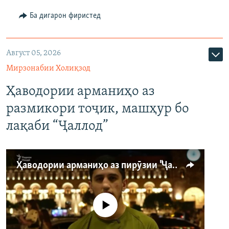
Ба дигарон фиристед
Август 05, 2026
Мирзонабии Холиқзод
Ҳаводории арманиҳо аз
размикори тоҷик, машҳур бо
лақаби “Ҷаллод”
Ҳаводории арманиҳо аз пирӯзии "Ҷаллод"-и тоҷик
Феълан кор намекунад