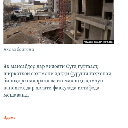
Акс аз бойгонӣ
Як мансабдор дар вилояти Суғд гуфтааст,
ширкатҳои сохтмонӣ ҳаққи фурӯши таҳхонаи
биноҳоро надоранд ва ин маконҳо ҳамчун
паноҳгоҳ дар ҳолати фавқулода истифода
мешаванд.
Идома