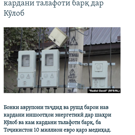
кардани талафоти барқ дар
Кӯлоб
Бонки аврупоии таҷдид ва рушд барои нав
кардани иншоотҳои энергетикӣ дар шаҳри
Кӯлоб ва кам кардани талафоти барқ, ба
Тоҷикистон 10 миллион евро қарз медиҳад.