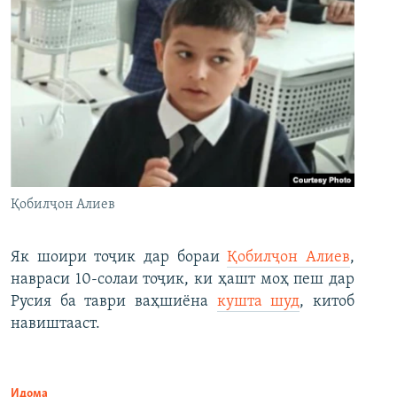
Қобилҷон Алиев
Як шоири тоҷик дар бораи
Қобилҷон Алиев
,
навраси 10-солаи тоҷик, ки ҳашт моҳ пеш дар
Русия ба таври ваҳшиёна
кушта шуд
, китоб
навиштааст.
Идома