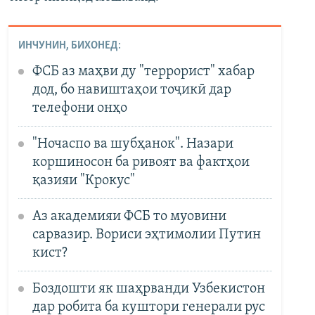
ИНЧУНИН, БИХОНЕД:
ФСБ аз маҳви ду "террорист" хабар
дод, бо навиштаҳои тоҷикӣ дар
телефони онҳо
"Ночаспо ва шубҳанок". Назари
коршиносон ба ривоят ва фактҳои
қазияи "Крокус"
Аз академияи ФСБ то муовини
сарвазир. Вориси эҳтимолии Путин
кист?
Боздошти як шаҳрванди Узбекистон
дар робита ба куштори генерали рус