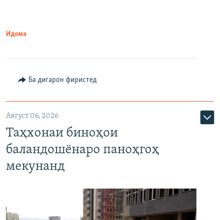
Идома
Ба дигарон фиристед
Август 06, 2026
Таҳхонаи биноҳои
баландошёнаро паноҳгоҳ
мекунанд