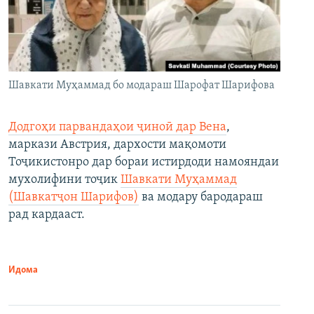
Шавкати Муҳаммад бо модараш Шарофат Шарифова
Додгоҳи парвандаҳои ҷиноӣ дар Вена
,
маркази Австрия, дархости мақомоти
Тоҷикистонро дар бораи истирдоди намояндаи
мухолифини тоҷик
Шавкати Муҳаммад
(Шавкатҷон Шарифов)
ва модару бародараш
рад кардааст.
Идома