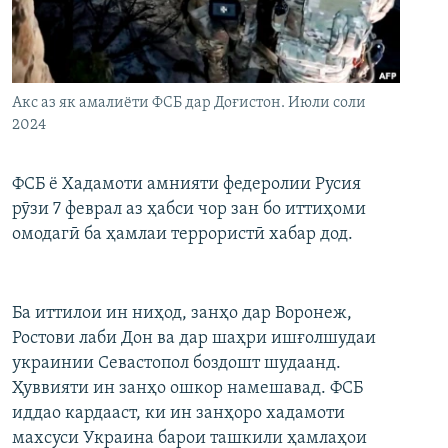
ГУЗОРИШҲОИ РАДИОӢ
Русский
ПАЙГИРӢ КУНЕД
Акс аз як амалиёти ФСБ дар Доғистон. Июли соли
2024
ФСБ ё Хадамоти амнияти федеролии Русия
рӯзи 7 феврал аз ҳабси чор зан бо иттиҳоми
Ҳамаи сомонаҳои RFE/RL
омодагӣ ба ҳамлаи террористӣ хабар дод.
Ба иттилои ин ниҳод, занҳо дар Воронеж,
Ростови лаби Дон ва дар шаҳри ишғолшудаи
украинии Севастопол боздошт шудаанд.
Ҳуввияти ин занҳо ошкор намешавад. ФСБ
иддао кардааст, ки ин занҳоро хадамоти
махсуси Украина барои ташкили ҳамлаҳои