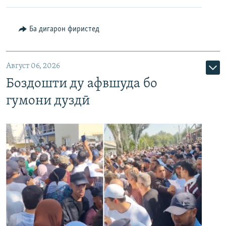
Ба дигарон фиристед
Август 06, 2026
Боздошти ду афвшуда бо
гумони дуздӣ