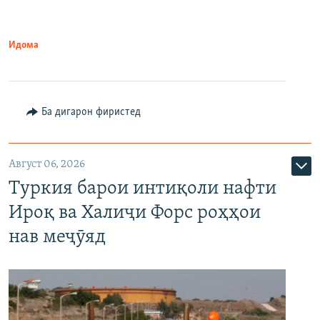
Идома
Ба дигарон фиристед
Август 06, 2026
Туркия барои интиқоли нафти
Ироқ ва Халиҷи Форс роҳҳои
нав меҷӯяд