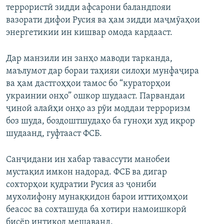
террористӣ зидди афсарони баландпояи
вазорати дифои Русия ва ҳам зидди маҷмӯаҳои
энергетикии ин кишвар омода кардааст.
Дар манзили ин занҳо маводи тарканда,
маълумот дар бораи таҳияи силоҳи мунфаҷира
ва ҳам дастгоҳҳои тамос бо “кураторҳои
украинии онҳо” ошкор шудааст. Парвандаи
ҷиноӣ алайҳи онҳо аз рӯи моддаи терроризм
боз шуда, боздоштшудаҳо ба гуноҳи худ иқрор
шудаанд, гуфтааст ФСБ.
Санҷидани ин хабар тавассути манобеи
мустақил имкон надорад. ФСБ ва дигар
сохторҳои қудратии Русия аз ҷониби
мухолифону мунаққидон барои иттиҳомҳои
беасос ва сохташуда ба хотири намоишкорӣ
бисёр интиқод мешаванд.