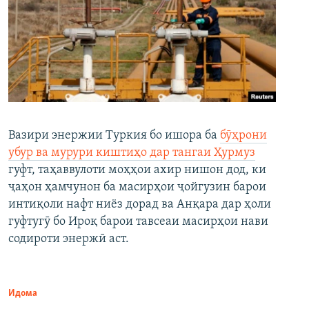
Вазири энержии Туркия бо ишора ба
бӯҳрони
убур ва мурури киштиҳо дар тангаи Ҳурмуз
гуфт, таҳаввулоти моҳҳои ахир нишон дод, ки
ҷаҳон ҳамчунон ба масирҳои ҷойгузин барои
интиқоли нафт ниёз дорад ва Анқара дар ҳоли
гуфтугӯ бо Ироқ барои тавсеаи масирҳои нави
содироти энержӣ аст.
Идома