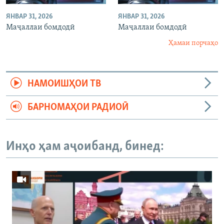
ЯНВАР 31, 2026
ЯНВАР 31, 2026
Маҷаллаи бомдодӣ
Маҷаллаи бомдодӣ
Ҳамаи порчаҳо
НАМОИШҲОИ ТВ
БАРНОМАҲОИ РАДИОӢ
Инҳо ҳам аҷоибанд, бинед: