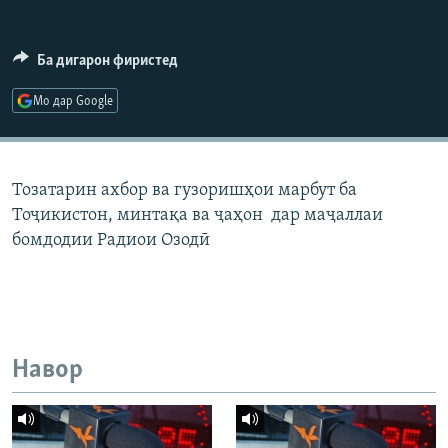
ГУЗОРИШҲОИ РАДИОӢ
Русский
Ба дигарон фиристед
ПАЙГИРӢ КУНЕД
Мо дар Google
Тозатарин ахбор ва гузоришҳои марбут ба
Тоҷикистон, минтақа ва ҷаҳон дар маҷаллаи
Ҳамаи сомонаҳои RFE/RL
бомдодии Радиои Озодӣ
Навор