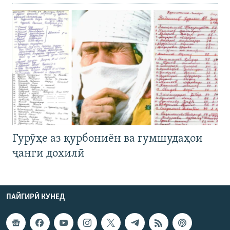
Гурӯҳе аз қурбониён ва гумшудаҳои
ҷанги дохилӣ
ПАЙГИРӢ КУНЕД