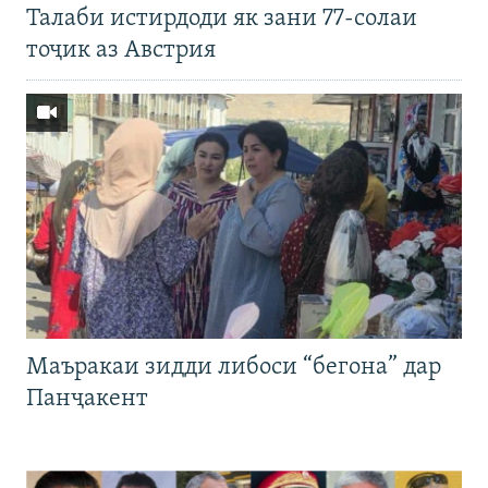
Талаби истирдоди як зани 77-солаи
тоҷик аз Австрия
Маъракаи зидди либоси “бегона” дар
Панҷакент