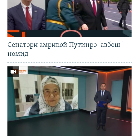
Cенатори амрикоӣ Путинро "авбош"
номид