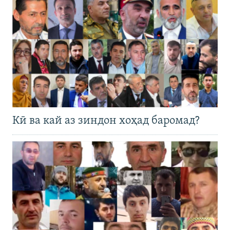
Кӣ ва кай аз зиндон хоҳад баромад?