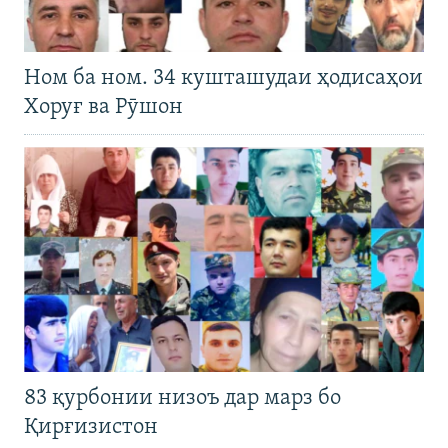
Ном ба ном. 34 кушташудаи ҳодисаҳои
Хоруғ ва Рӯшон
83 қурбонии низоъ дар марз бо
Қирғизистон