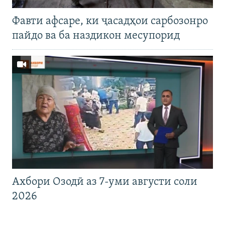
Фавти афсаре, ки ҷасадҳои сарбозонро
пайдо ва ба наздикон месупорид
Ахбори Озодӣ аз 7-уми августи соли
2026