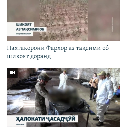
Пахтакорони Фархор аз тақсими об
шикоят доранд