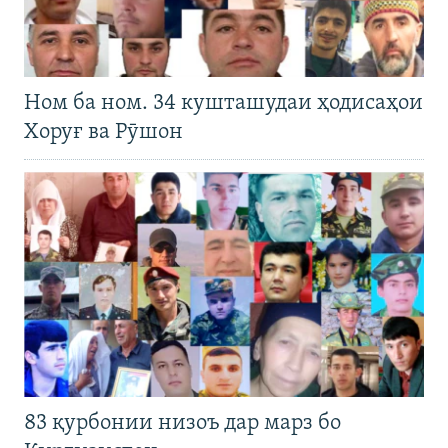
Ном ба ном. 34 кушташудаи ҳодисаҳои
Хоруғ ва Рӯшон
83 қурбонии низоъ дар марз бо