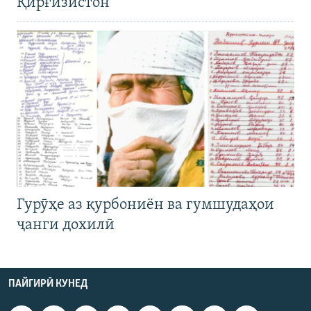
Қирғизистон
Гурӯҳе аз қурбониён ва гумшудаҳои
ҷанги дохилӣ
ПАЙГИРӢ КУНЕД