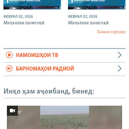
ФЕВРАЛ 02, 2026
ФЕВРАЛ 02, 2026
Маҷаллаи шомгоҳӣ
Маҷаллаи шомгоҳӣ
Ҳамаи порчаҳо
НАМОИШҲОИ ТВ
БАРНОМАҲОИ РАДИОӢ
Инҳо ҳам аҷоибанд, бинед: