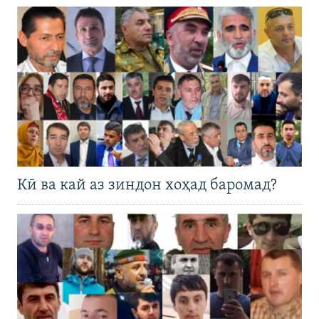
Кӣ ва кай аз зиндон хоҳад баромад?