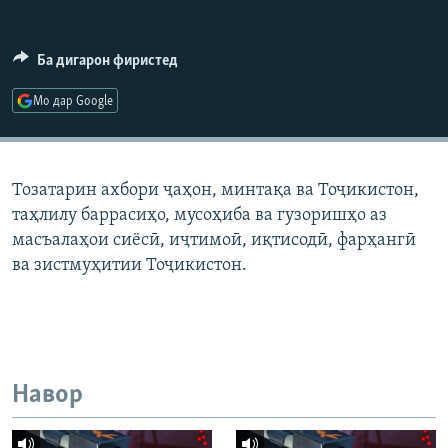
ГУЗОРИШҲОИ РАДИОӢ
Русский
Ба дигарон фиристед
ПАЙГИРӢ КУНЕД
Мо дар Google
Тозатарин ахбори ҷаҳон, минтақа ва Тоҷикистон,
таҳлилу баррасиҳо, мусоҳиба ва гузоришҳо аз
Ҳамаи сомонаҳои RFE/RL
масъалаҳои сиёсӣ, иҷтимоӣ, иқтисодӣ, фарҳангӣ
ва зистмуҳитии Тоҷикистон.
Навор