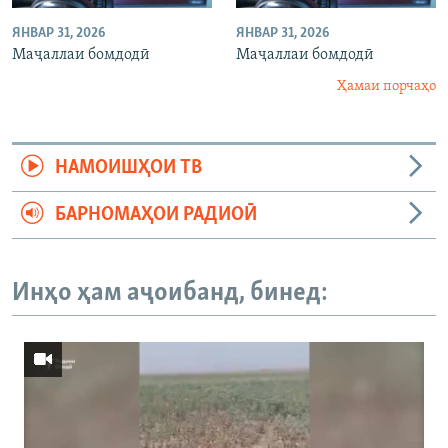
ЯНВАР 31, 2026
ЯНВАР 31, 2026
Маҷаллаи бомдодӣ
Маҷаллаи бомдодӣ
Ҳамаи порчаҳо
НАМОИШҲОИ ТВ
БАРНОМАҲОИ РАДИОӢ
Инҳо ҳам аҷоибанд, бинед: