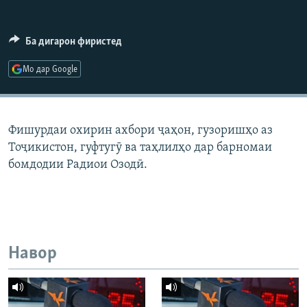
ГУЗОРИШҲОИ РАДИОӢ
Русский
Ба дигарон фиристед
ПАЙГИРӢ КУНЕД
Мо дар Google
Фишурдаи охирин ахбори ҷаҳон, гузоришҳо аз
Тоҷикистон, гуфтугӯ ва таҳлилҳо дар барномаи
Ҳамаи сомонаҳои RFE/RL
бомдодии Радиои Озодӣ.
Навор