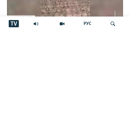
TV
РУС
Пахтакорони Фархор аз тақсими об
шикоят доранд
Ҷустуҷӯ