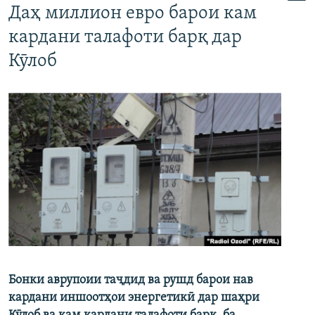
Даҳ миллион евро барои кам
кардани талафоти барқ дар
Кӯлоб
Бонки аврупоии таҷдид ва рушд барои нав
кардани иншоотҳои энергетикӣ дар шаҳри