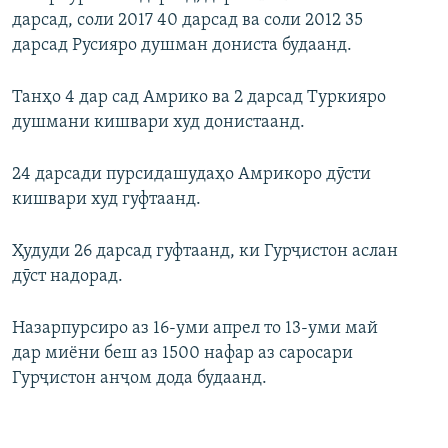
дарсад, соли 2017 40 дарсад ва соли 2012 35
дарсад Русияро душман дониста будаанд.
Танҳо 4 дар сад Амрико ва 2 дарсад Туркияро
душмани кишвари худ донистаанд.
24 дарсади пурсидашудаҳо Амрикоро дӯсти
кишвари худ гуфтаанд.
Ҳудуди 26 дарсад гуфтаанд, ки Гурҷистон аслан
дӯст надорад.
Назарпурсиро аз 16-уми апрел то 13-уми май
дар миёни беш аз 1500 нафар аз саросари
Гурҷистон анҷом дода будаанд.