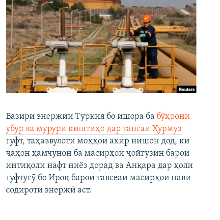
Вазири энержии Туркия бо ишора ба
бӯҳрони
убур ва мурури киштиҳо дар тангаи Ҳурмуз
гуфт, таҳаввулоти моҳҳои ахир нишон дод, ки
ҷаҳон ҳамчунон ба масирҳои ҷойгузин барои
интиқоли нафт ниёз дорад ва Анқара дар ҳоли
гуфтугӯ бо Ироқ барои тавсеаи масирҳои нави
содироти энержӣ аст.