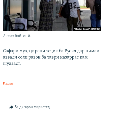
Акс аз бойгонӣ.
Сафари муҳоҷирони тоҷик ба Русия дар нимаи
аввали соли равон ба таври назаррас кам
шудааст.
Идома
Ба дигарон фиристед