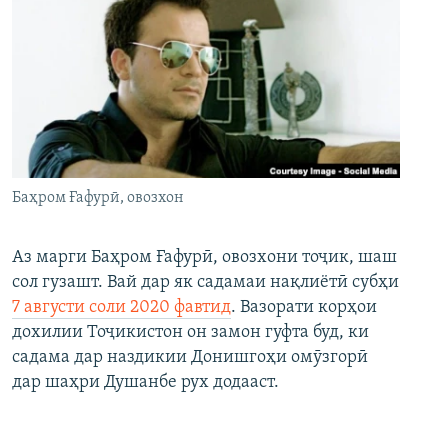
Баҳром Ғафурӣ, овозхон
Аз марги Баҳром Ғафурӣ, овозхони тоҷик, шаш
сол гузашт. Вай дар як садамаи нақлиётӣ субҳи
7 августи соли 2020 фавтид
. Вазорати корҳои
дохилии Тоҷикистон он замон гуфта буд, ки
садама дар наздикии Донишгоҳи омӯзгорӣ
дар шаҳри Душанбе рух додааст.