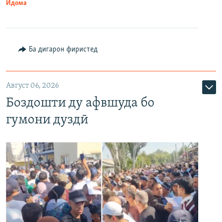
Идома
Ба дигарон фиристед
Август 06, 2026
Боздошти ду афвшуда бо
гумони дуздӣ