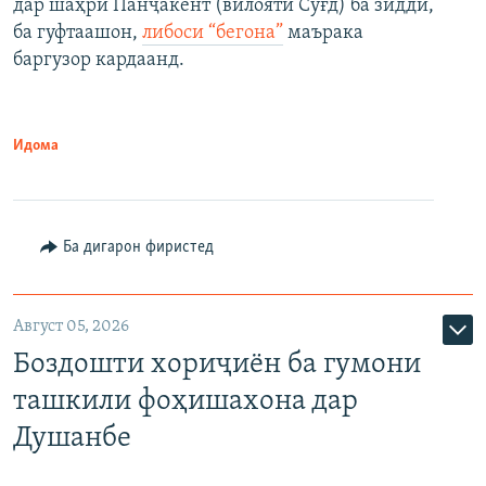
дар шаҳри Панҷакент (вилояти Суғд) ба зидди,
ба гуфтаашон,
либоси “бегона”
маърака
баргузор кардаанд.
Идома
Ба дигарон фиристед
Август 05, 2026
Боздошти хориҷиён ба гумони
ташкили фоҳишахона дар
Душанбе