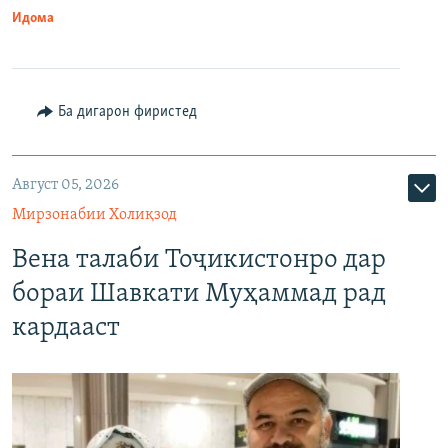
Идома
Ба дигарон фиристед
Август 05, 2026
Мирзонабии Холиқзод
Вена талаби Тоҷикистонро дар
бораи Шавкати Муҳаммад рад
кардааст