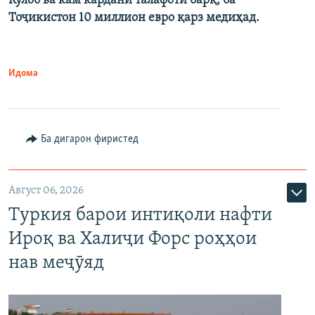
Кӯлоб ва кам кардани талафоти барқ, ба
Тоҷикистон 10 миллион евро қарз медиҳад.
Идома
Ба дигарон фиристед
Август 06, 2026
Туркия барои интиқоли нафти
Ироқ ва Халиҷи Форс роҳҳои
нав меҷӯяд