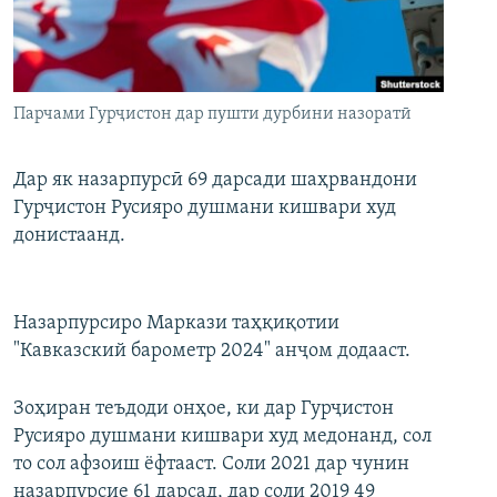
ГУЗОРИШҲОИ РАДИОӢ
Русский
ПАЙГИРӢ КУНЕД
Парчами Гурҷистон дар пушти дурбини назоратӣ
Дар як назарпурсӣ 69 дарсади шаҳрвандони
Гурҷистон Русияро душмани кишвари худ
донистаанд.
Ҳамаи сомонаҳои RFE/RL
Назарпурсиро Маркази таҳқиқотии
"Кавказский барометр 2024" анҷом додааст.
Зоҳиран теъдоди онҳое, ки дар Гурҷистон
Русияро душмани кишвари худ медонанд, сол
то сол афзоиш ёфтааст. Соли 2021 дар чунин
назарпурсие 61 дарсад, дар соли 2019 49