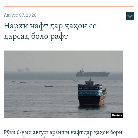
Август 07, 2026
Нархи нафт дар ҷаҳон се
дарсад боло рафт
Рӯзи 6-уми август арзиши нафт дар ҷаҳон бори