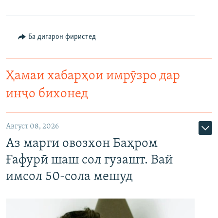
Ба дигарон фиристед
Ҳамаи хабарҳои имрӯзро дар
инҷо бихонед
Август 08, 2026
Аз марги овозхон Баҳром
Ғафурӣ шаш сол гузашт. Вай
имсол 50-сола мешуд