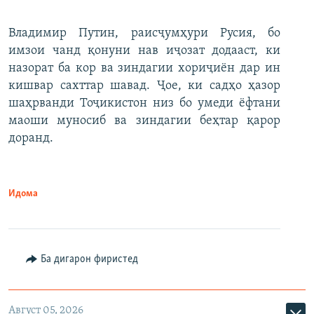
Владимир Путин, раисҷумҳури Русия, бо
имзои чанд қонуни нав иҷозат додааст, ки
назорат ба кор ва зиндагии хориҷиён дар ин
кишвар сахттар шавад. Ҷое, ки садҳо ҳазор
шаҳрванди Тоҷикистон низ бо умеди ёфтани
маоши муносиб ва зиндагии беҳтар қарор
доранд.
Идома
Ба дигарон фиристед
Август 05, 2026