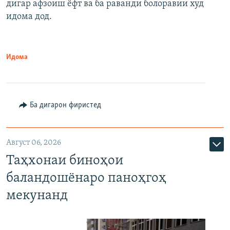
дигар афзоиш ёфт ва ба раванди болоравии худ
идома дод.
Идома
Ба дигарон фиристед
Август 06, 2026
Таҳхонаи биноҳои
баландошёнаро паноҳгоҳ
мекунанд