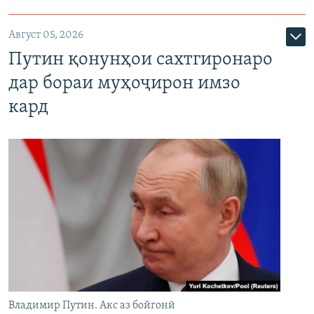
Август 05, 2026
Путин қонунҳои сахтгиронаро
дар бораи муҳоҷирон имзо
кард
Владимир Путин. Акс аз бойгонӣ