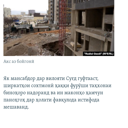
Акс аз бойгонӣ
Як мансабдор дар вилояти Суғд гуфтааст,
ширкатҳои сохтмонӣ ҳаққи фурӯши таҳхонаи
биноҳоро надоранд ва ин маконҳо ҳамчун
паноҳгоҳ дар ҳолати фавқулода истифода
мешаванд.