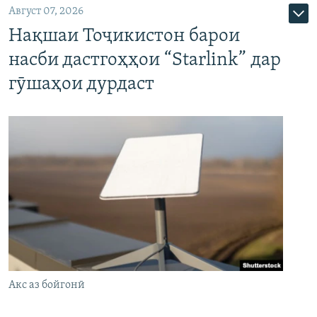
Август 07, 2026
Нақшаи Тоҷикистон барои
насби дастгоҳҳои “Starlink” дар
гӯшаҳои дурдаст
Акс аз бойгонӣ