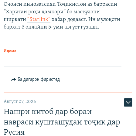
Оҷонси инноватсияи Тоҷикистон аз баррасии
“Харитаи роҳи ҳамкорӣ” бо масъулони
ширкати
“Starlink”
хабар додааст. Ин мулоқоти
бархат ё онлайнӣ 5-уми август гузашт.
Идома
Ба дигарон фиристед
Август 07, 2026
Нашри китоб дар бораи
навраси кушташудаи тоҷик дар
Русия