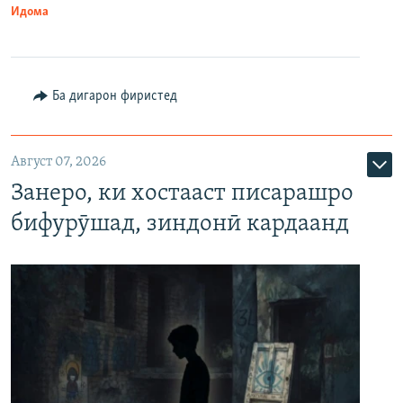
Идома
Ба дигарон фиристед
Август 07, 2026
Занеро, ки хостааст писарашро
бифурӯшад, зиндонӣ кардаанд