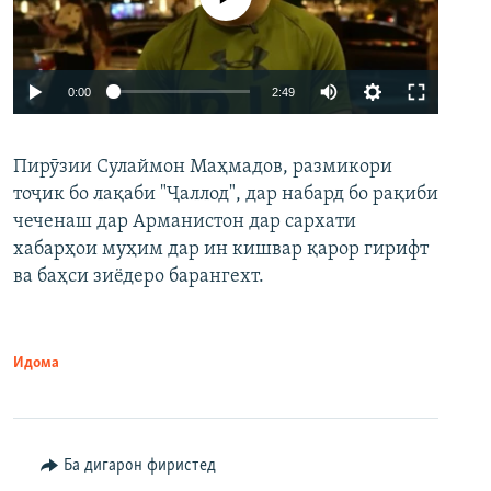
Auto
0:00
2:49
240p
Пирӯзии Сулаймон Маҳмадов, размикори
360p
тоҷик бо лақаби "Ҷаллод", дар набард бо рақиби
480p
Auto
240p
360p
480p
чеченаш дар Арманистон дар сархати
720p
хабарҳои муҳим дар ин кишвар қарор гирифт
720p
1080p
ва баҳси зиёдеро барангехт.
1080p
Идома
Ба дигарон фиристед