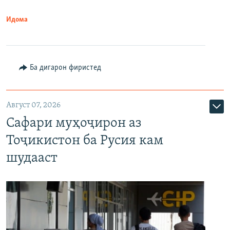
Идома
Ба дигарон фиристед
Август 07, 2026
Сафари муҳоҷирон аз
Тоҷикистон ба Русия кам
шудааст