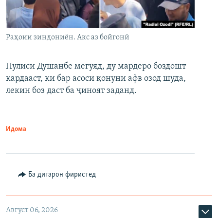
Раҳоии зиндониён. Акс аз бойгонӣ
Пулиси Душанбе мегӯяд, ду мардеро боздошт
кардааст, ки бар асоси қонуни афв озод шуда,
лекин боз даст ба ҷиноят заданд.
Идома
Ба дигарон фиристед
Август 06, 2026