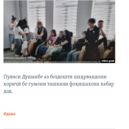
Пулиси Душанбе аз боздошти шаҳрвандони
хориҷӣ бо гумони ташкили фоҳишахона хабар
дод.
Идома