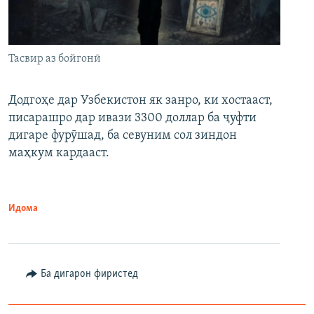
Тасвир аз бойгонӣ
Додгоҳе дар Узбекистон як занро, ки хостааст,
писарашро дар ивази 3300 доллар ба ҷуфти
дигаре фурӯшад, ба севуним сол зиндон
маҳкум кардааст.
Идома
Ба дигарон фиристед