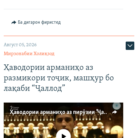
Ба дигарон фиристед
Август 05, 2026
Мирзонабии Холиқзод
Ҳаводории арманиҳо аз
размикори тоҷик, машҳур бо
лақаби “Ҷаллод”
Ҳаводории арманиҳо аз пирӯзии "Ҷаллод"-и тоҷик
Феълан кор намекунад