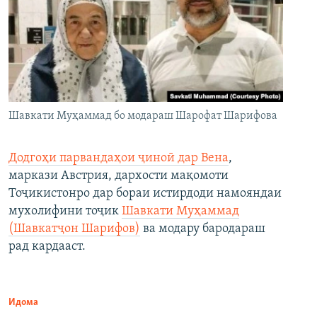
Шавкати Муҳаммад бо модараш Шарофат Шарифова
Додгоҳи парвандаҳои ҷиноӣ дар Вена
,
маркази Австрия, дархости мақомоти
Тоҷикистонро дар бораи истирдоди намояндаи
мухолифини тоҷик
Шавкати Муҳаммад
(Шавкатҷон Шарифов)
ва модару бародараш
рад кардааст.
Идома