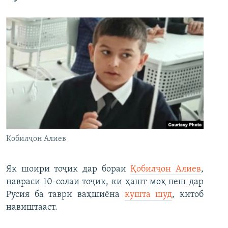
Қобилҷон Алиев
Як шоири тоҷик дар бораи
Қобилҷон Алиев
,
навраси 10-солаи тоҷик, ки ҳашт моҳ пеш дар
Русия ба таври ваҳшиёна
кушта шуд
, китоб
навиштааст.