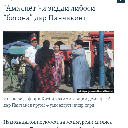
"Амалиёт"-и зидди либоси
“бегона” дар Панҷакент
Ин аксро дафтари Ҳизби ҳокими халқии демократӣ
дар Панҷакент рӯзи 4-уми август нашр кард
Намояндагони ҳукумат ва маъмурони милиса