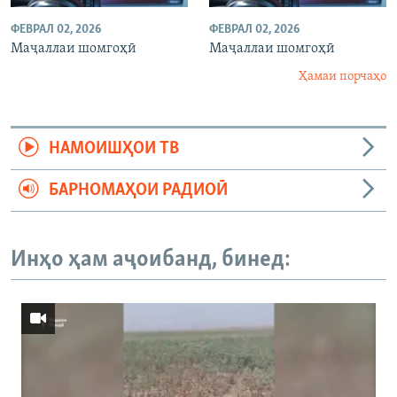
ФЕВРАЛ 02, 2026
ФЕВРАЛ 02, 2026
Маҷаллаи шомгоҳӣ
Маҷаллаи шомгоҳӣ
Ҳамаи порчаҳо
НАМОИШҲОИ ТВ
БАРНОМАҲОИ РАДИОӢ
Инҳо ҳам аҷоибанд, бинед: