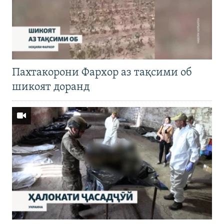
Пахтакорони Фархор аз тақсими об
шикоят доранд