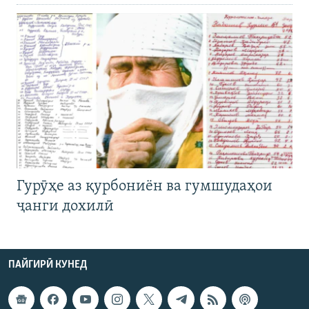
Гурӯҳе аз қурбониён ва гумшудаҳои
ҷанги дохилӣ
ПАЙГИРӢ КУНЕД