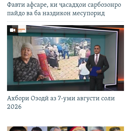
Фавти афсаре, ки ҷасадҳои сарбозонро
пайдо ва ба наздикон месупорид
Ахбори Озодӣ аз 7-уми августи соли
2026