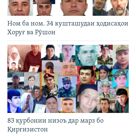
Ном ба ном. 34 кушташудаи ҳодисаҳои
Хоруғ ва Рӯшон
83 қурбонии низоъ дар марз бо
Қирғизистон