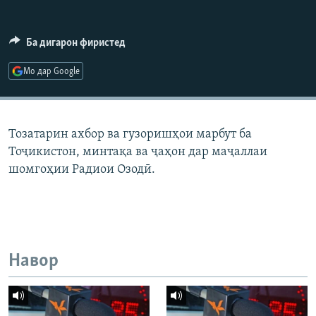
ГУЗОРИШҲОИ РАДИОӢ
Русский
Ба дигарон фиристед
ПАЙГИРӢ КУНЕД
Мо дар Google
Тозатарин ахбор ва гузоришҳои марбут ба
Тоҷикистон, минтақа ва ҷаҳон дар маҷаллаи
Ҳамаи сомонаҳои RFE/RL
шомгоҳии Радиои Озодӣ.
Навор