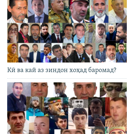
Кӣ ва кай аз зиндон хоҳад баромад?