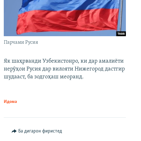
Парчами Русия
Як шаҳрванди Узбекистонро, ки дар амалиёти
нерӯҳои Русия дар вилояти Нижегород дастгир
шудааст, ба зодгоҳаш меоранд.
Идома
Ба дигарон фиристед