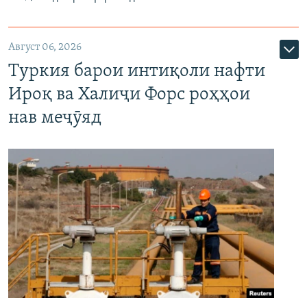
Август 06, 2026
Туркия барои интиқоли нафти
Ироқ ва Халиҷи Форс роҳҳои
нав меҷӯяд