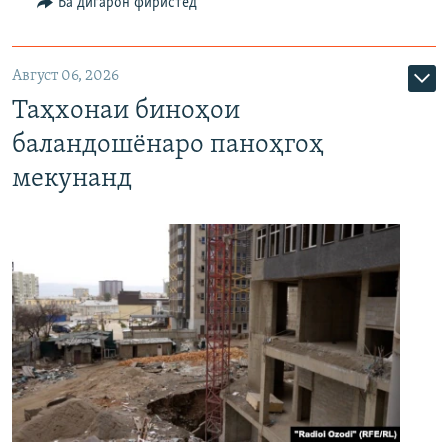
Ба дигарон фиристед
Август 06, 2026
Таҳхонаи биноҳои
баландошёнаро паноҳгоҳ
мекунанд