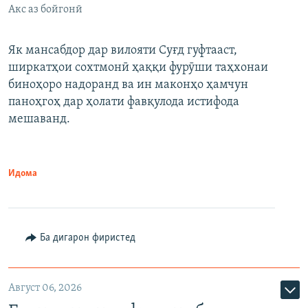
Акс аз бойгонӣ
Як мансабдор дар вилояти Суғд гуфтааст,
ширкатҳои сохтмонӣ ҳаққи фурӯши таҳхонаи
биноҳоро надоранд ва ин маконҳо ҳамчун
паноҳгоҳ дар ҳолати фавқулода истифода
мешаванд.
Идома
Ба дигарон фиристед
Август 06, 2026