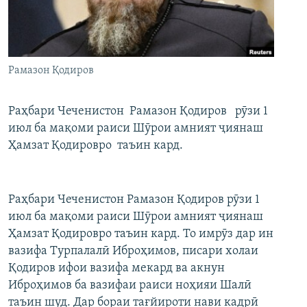
ГУЗОРИШҲОИ РАДИОӢ
Русский
ПАЙГИРӢ КУНЕД
Рамазон Қодиров
Раҳбари Чеченистон Рамазон Қодиров рӯзи 1
июл ба мақоми раиси Шӯрои амният ҷиянаш
Ҳамзат Қодировро таъин кард.
Ҳамаи сомонаҳои RFE/RL
Раҳбари Чеченистон Рамазон Қодиров рӯзи 1
июл ба мақоми раиси Шӯрои амният ҷиянаш
Ҳамзат Қодировро таъин кард. То имрӯз дар ин
вазифа Турпалалӣ Иброҳимов, писари холаи
Қодиров ифои вазифа мекард ва акнун
Иброҳимов ба вазифаи раиси ноҳияи Шалӣ
таъин шуд. Дар бораи тағйироти нави кадрӣ