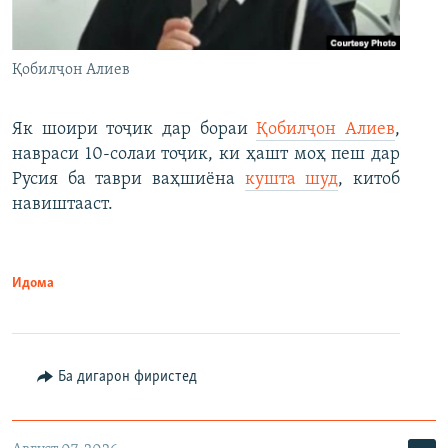
Қобилҷон Алиев
Як шоири тоҷик дар бораи
Қобилҷон Алиев
,
навраси 10-солаи тоҷик, ки ҳашт моҳ пеш дар
Русия ба таври ваҳшиёна
кушта шуд
, китоб
навиштааст.
Идома
Ба дигарон фиристед