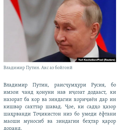
Владимир Путин. Акс аз бойгонӣ
Владимир Путин, раисҷумҳури Русия, бо
имзои чанд қонуни нав иҷозат додааст, ки
назорат ба кор ва зиндагии хориҷиён дар ин
кишвар сахттар шавад. Ҷое, ки садҳо ҳазор
шаҳрванди Тоҷикистон низ бо умеди ёфтани
маоши муносиб ва зиндагии беҳтар қарор
доранд.