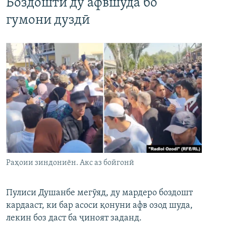
Боздошти ду афвшуда бо
гумони дуздӣ
Раҳоии зиндониён. Акс аз бойгонӣ
Пулиси Душанбе мегӯяд, ду мардеро боздошт
кардааст, ки бар асоси қонуни афв озод шуда,
лекин боз даст ба ҷиноят заданд.