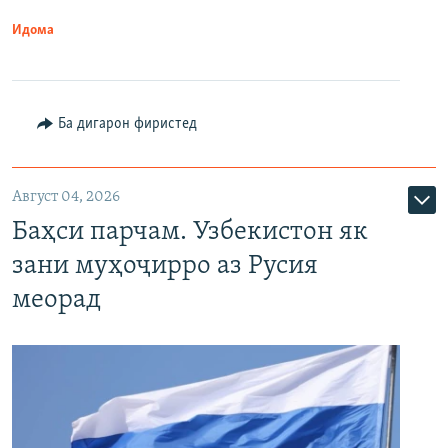
Идома
Ба дигарон фиристед
Август 04, 2026
Баҳси парчам. Узбекистон як
зани муҳоҷирро аз Русия
меорад