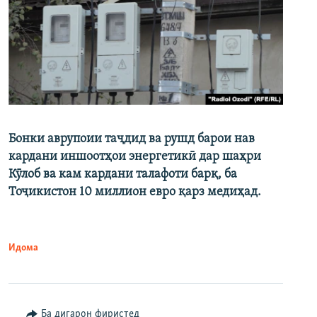
Бонки аврупоии таҷдид ва рушд барои нав
кардани иншоотҳои энергетикӣ дар шаҳри
Кӯлоб ва кам кардани талафоти барқ, ба
Тоҷикистон 10 миллион евро қарз медиҳад.
Идома
Ба дигарон фиристед