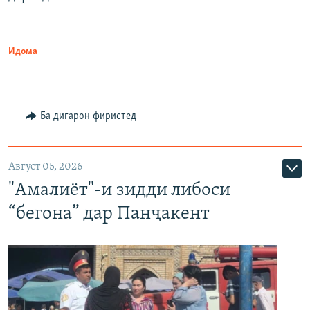
Идома
Ба дигарон фиристед
Август 05, 2026
"Амалиёт"-и зидди либоси
“бегона” дар Панҷакент