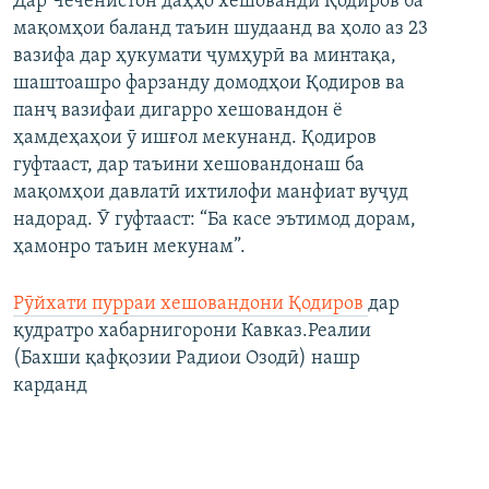
Дар Чеченистон даҳҳо хешованди Қодиров ба
мақомҳои баланд таъин шудаанд ва ҳоло аз 23
вазифа дар ҳукумати ҷумҳурӣ ва минтақа,
шаштоашро фарзанду домодҳои Қодиров ва
панҷ вазифаи дигарро хешовандон ё
ҳамдеҳаҳои ӯ ишғол мекунанд. Қодиров
гуфтааст, дар таъини хешовандонаш ба
мақомҳои давлатӣ ихтилофи манфиат вуҷуд
надорад. Ӯ гуфтааст: “Ба касе эътимод дорам,
ҳамонро таъин мекунам”.
Рӯйхати пурраи хешовандони Қодиров
дар
қудратро хабарнигорони Кавказ.Реалии
(Бахши қафқозии Радиои Озодӣ) нашр
карданд