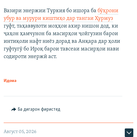
Вазири энержии Туркия бо ишора ба
бӯҳрони
убур ва мурури киштиҳо дар тангаи Ҳурмуз
гуфт, таҳаввулоти моҳҳои ахир нишон дод, ки
ҷаҳон ҳамчунон ба масирҳои ҷойгузин барои
интиқоли нафт ниёз дорад ва Анқара дар ҳоли
гуфтугӯ бо Ироқ барои тавсеаи масирҳои нави
содироти энержӣ аст.
Идома
Ба дигарон фиристед
Август 05, 2026