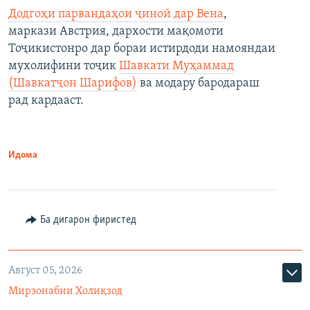
Додгоҳи парвандаҳои ҷиноӣ дар Вена
,
маркази Австрия, дархости мақомоти
Тоҷикистонро дар бораи истирдоди намояндаи
мухолифини тоҷик
Шавкати Муҳаммад
(Шавкатҷон Шарифов)
ва модару бародараш
рад кардааст.
Идома
Ба дигарон фиристед
Август 05, 2026
Мирзонабии Холиқзод