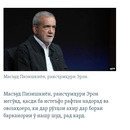
Масъуд Пизишкиён, раисҷумҳури Эрон.
Масъуд Пизишкиён, раисҷумҳури Эрон
мегӯяд, қасди ба истеъфо рафтан надорад ва
овозаҳоеро, ки дар рӯзҳои ахир дар бораи
барканории ӯ нашр шуд, рад кард.