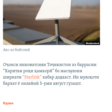
Акс аз бойгонӣ
Оҷонси инноватсияи Тоҷикистон аз баррасии
“Харитаи роҳи ҳамкорӣ” бо масъулони
ширкати
“Starlink”
хабар додааст. Ин мулоқоти
бархат ё онлайнӣ 5-уми август гузашт.
Идома