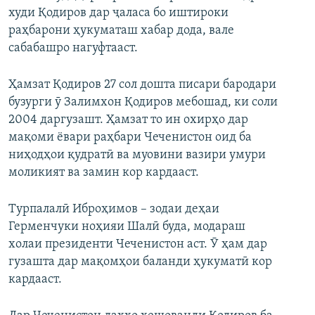
худи Қодиров дар ҷаласа бо иштироки
раҳбарони ҳукуматаш хабар дода, вале
сабабашро нагуфтааст.
Ҳамзат Қодиров 27 сол дошта писари бародари
бузурги ӯ Залимхон Қодиров мебошад, ки соли
2004 даргузашт. Ҳамзат то ин охирҳо дар
мақоми ёвари раҳбари Чеченистон оид ба
ниҳодҳои қудратӣ ва муовини вазири умури
моликият ва замин кор кардааст.
Турпалалӣ Иброҳимов – зодаи деҳаи
Герменчуки ноҳияи Шалӣ буда, модараш
холаи президенти Чеченистон аст. Ӯ ҳам дар
гузашта дар мақомҳои баланди ҳукуматӣ кор
кардааст.