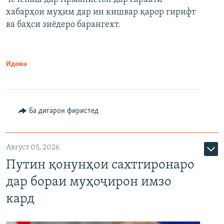
720p
хабарҳои муҳим дар ин кишвар қарор гирифт
720p
1080p
ва баҳси зиёдеро барангехт.
1080p
Идома
Ба дигарон фиристед
Август 05, 2026
Путин қонунҳои сахтгиронаро
дар бораи муҳоҷирон имзо
кард