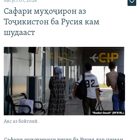
Август 07, 2026
Сафари муҳоҷирон аз
Тоҷикистон ба Русия кам
шудааст
Акс аз бойгонӣ.