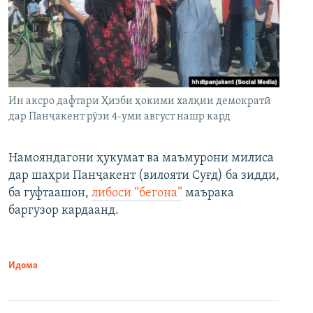
Ин аксро дафтари Ҳизби ҳокими халқии демократӣ
дар Панҷакент рӯзи 4-уми август нашр кард
Намояндагони ҳукумат ва маъмурони милиса
дар шаҳри Панҷакент (вилояти Суғд) ба зидди,
ба гуфтаашон,
либоси “бегона”
маърака
баргузор кардаанд.
Идома