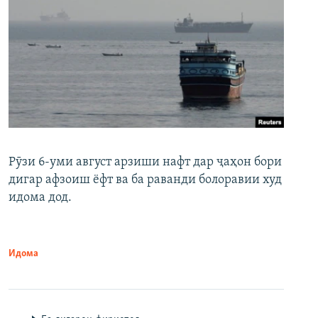
Рӯзи 6-уми август арзиши нафт дар ҷаҳон бори
дигар афзоиш ёфт ва ба раванди болоравии худ
идома дод.
Идома