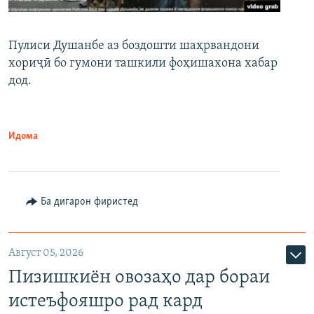
Пулиси Душанбе аз боздошти шаҳрвандони
хориҷӣ бо гумони ташкили фоҳишахона хабар
дод.
Идома
Ба дигарон фиристед
Август 05, 2026
Пизишкиён овозаҳо дар бораи
истеъфояшро рад кард