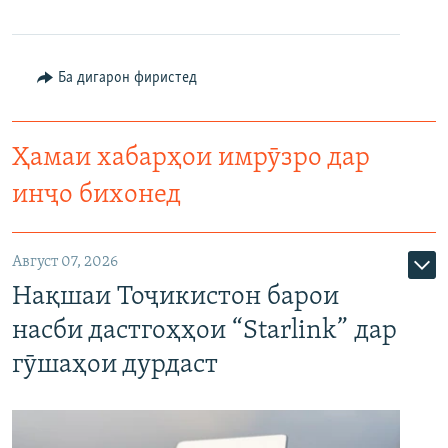
Ба дигарон фиристед
Ҳамаи хабарҳои имрӯзро дар
инҷо бихонед
Август 07, 2026
Нақшаи Тоҷикистон барои
насби дастгоҳҳои “Starlink” дар
гӯшаҳои дурдаст