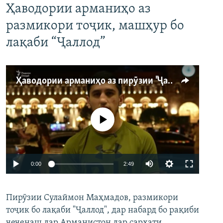
Ҳаводории арманиҳо аз
размикори тоҷик, машҳур бо
лақаби “Ҷаллод”
Ҳаводории арманиҳо аз пирӯзии "Ҷаллод"-и тоҷик
Феълан кор намекунад
Auto
0:00
2:49
240p
Пирӯзии Сулаймон Маҳмадов, размикори
360p
тоҷик бо лақаби "Ҷаллод", дар набард бо рақиби
480p
Auto
240p
360p
480p
чеченаш дар Арманистон дар сархати