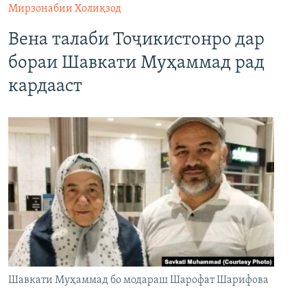
Мирзонабии Холиқзод
Вена талаби Тоҷикистонро дар
бораи Шавкати Муҳаммад рад
кардааст
Шавкати Муҳаммад бо модараш Шарофат Шарифова