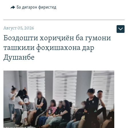
Ба дигарон фиристед
Август 05, 2026
Боздошти хориҷиён ба гумони
ташкили фоҳишахона дар
Душанбе