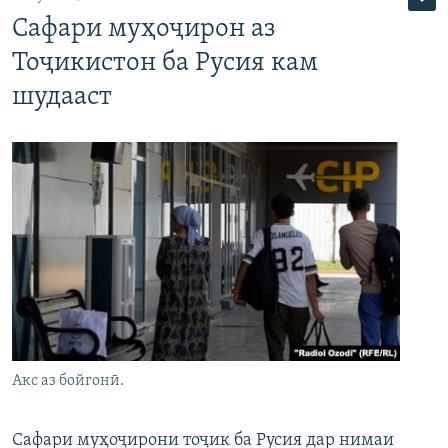
Сафари муҳоҷирон аз
Тоҷикистон ба Русия кам
шудааст
Акс аз бойгонӣ.
Сафари муҳоҷирони тоҷик ба Русия дар нимаи