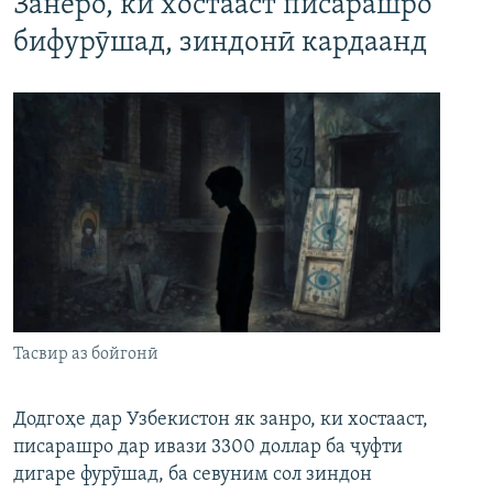
Занеро, ки хостааст писарашро
бифурӯшад, зиндонӣ кардаанд
Тасвир аз бойгонӣ
Додгоҳе дар Узбекистон як занро, ки хостааст,
писарашро дар ивази 3300 доллар ба ҷуфти
дигаре фурӯшад, ба севуним сол зиндон