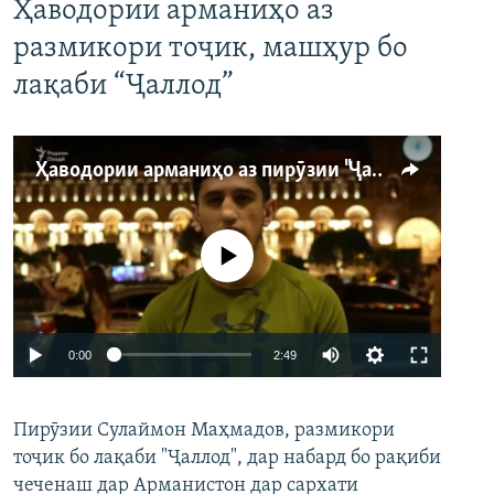
Ҳаводории арманиҳо аз
размикори тоҷик, машҳур бо
лақаби “Ҷаллод”
Ҳаводории арманиҳо аз пирӯзии "Ҷаллод"-и тоҷик
Феълан кор намекунад
Auto
0:00
2:49
240p
Пирӯзии Сулаймон Маҳмадов, размикори
360p
тоҷик бо лақаби "Ҷаллод", дар набард бо рақиби
480p
Auto
240p
360p
480p
чеченаш дар Арманистон дар сархати