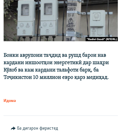
Бонки аврупоии таҷдид ва рушд барои нав
кардани иншоотҳои энергетикӣ дар шаҳри
Кӯлоб ва кам кардани талафоти барқ, ба
Тоҷикистон 10 миллион евро қарз медиҳад.
Идома
Ба дигарон фиристед