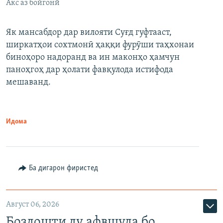
Акс аз бойгонӣ
Як мансабдор дар вилояти Суғд гуфтааст,
ширкатҳои сохтмонӣ ҳаққи фурӯши таҳхонаи
биноҳоро надоранд ва ин маконҳо ҳамчун
паноҳгоҳ дар ҳолати фавқулода истифода
мешаванд.
Идома
Ба дигарон фиристед
Август 06, 2026
Боздошти ду афвшуда бо