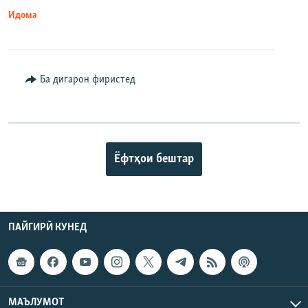
Идома
Ба дигарон фиристед
Ёфтҳои бештар
ПАЙГИРӢ КУНЕД
МАЪЛУМОТ