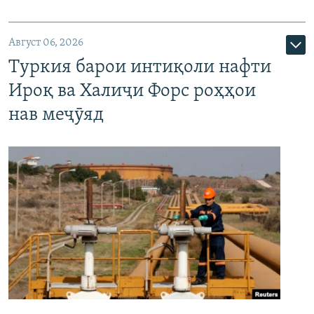
Август 06, 2026
Туркия барои интиқоли нафти
Ироқ ва Халиҷи Форс роҳҳои
нав меҷӯяд