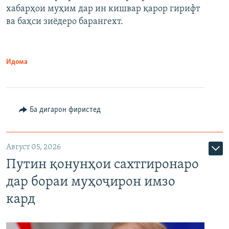
720p
хабарҳои муҳим дар ин кишвар қарор гирифт
720p
1080p
ва баҳси зиёдеро барангехт.
1080p
Идома
Ба дигарон фиристед
Август 05, 2026
Путин қонунҳои сахтгиронаро
дар бораи муҳоҷирон имзо
кард