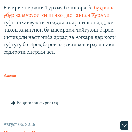
Вазири энержии Туркия бо ишора ба
бӯҳрони
убур ва мурури киштиҳо дар тангаи Ҳурмуз
гуфт, таҳаввулоти моҳҳои ахир нишон дод, ки
ҷаҳон ҳамчунон ба масирҳои ҷойгузин барои
интиқоли нафт ниёз дорад ва Анқара дар ҳоли
гуфтугӯ бо Ироқ барои тавсеаи масирҳои нави
содироти энержӣ аст.
Идома
Ба дигарон фиристед
Август 05, 2026