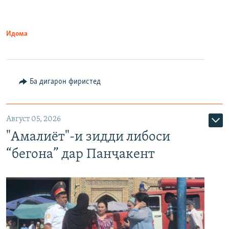
Идома
Ба дигарон фиристед
Август 05, 2026
"Амалиёт"-и зидди либоси
“бегона” дар Панҷакент