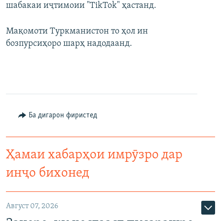
шабакаи иҷтимоии "TikTok" ҳастанд.
Мақомоти Туркманистон то ҳол ин
бозпурсиҳоро шарҳ надодаанд.
Ба дигарон фиристед
Ҳамаи хабарҳои имрӯзро дар
инҷо бихонед
Август 07, 2026