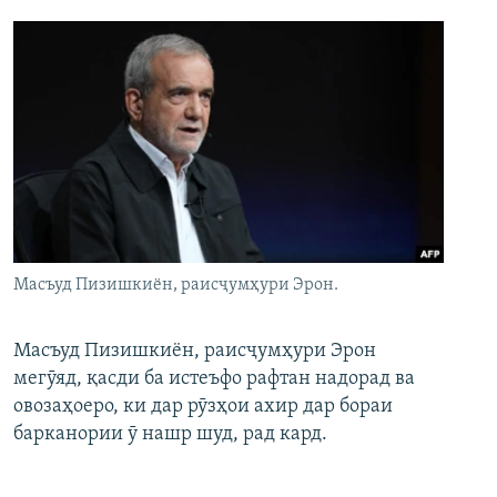
Масъуд Пизишкиён, раисҷумҳури Эрон.
Масъуд Пизишкиён, раисҷумҳури Эрон
мегӯяд, қасди ба истеъфо рафтан надорад ва
овозаҳоеро, ки дар рӯзҳои ахир дар бораи
барканории ӯ нашр шуд, рад кард.