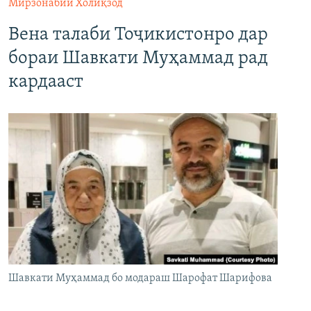
Мирзонабии Холиқзод
Вена талаби Тоҷикистонро дар
бораи Шавкати Муҳаммад рад
кардааст
Шавкати Муҳаммад бо модараш Шарофат Шарифова