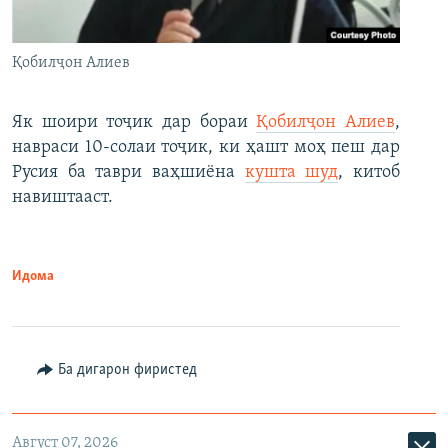
Қобилҷон Алиев
Як шоири тоҷик дар бораи
Қобилҷон Алиев
,
навраси 10-солаи тоҷик, ки ҳашт моҳ пеш дар
Русия ба таври ваҳшиёна
кушта шуд
, китоб
навиштааст.
Идома
Ба дигарон фиристед
Август 07, 2026