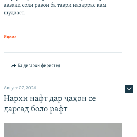
аввали соли равон ба таври назаррас кам
шудааст.
Идома
Ба дигарон фиристед
Август 07, 2026
Нархи нафт дар ҷаҳон се
дарсад боло рафт