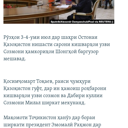
ГУЗОРИШҲОИ РАДИОӢ
Русский
ПАЙГИРӢ КУНЕД
Рӯзҳои 3-4-уми июл дар шаҳри Остонаи
Қазоқистон нишасти сарони кишварҳои узви
Созмони ҳамкориҳои Шонгҳой баргузор
мешавад.
Ҳамаи сомонаҳои RFE/RL
Қосимҷомарт Тоқаев, раиси ҷумҳури
Қазоқистон гуфт, дар ин ҳамоиш роҳбарони
кишварҳои узви созмон ва Дабири куллии
Созмони Милал ширкат мекунанд.
Мақомоти Тоҷикистон ҳанӯз дар бораи
ширкати президент Эмомалӣ Раҳмон дар