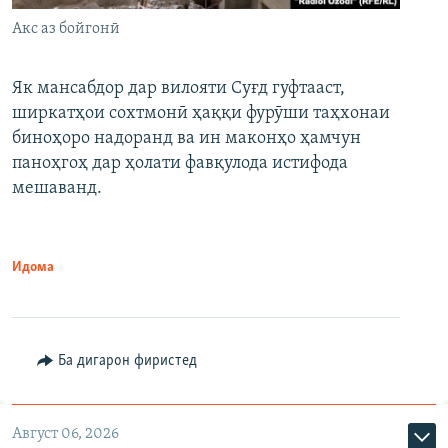
Акс аз бойгонӣ
Як мансабдор дар вилояти Суғд гуфтааст,
ширкатҳои сохтмонӣ ҳаққи фурӯши таҳхонаи
биноҳоро надоранд ва ин маконҳо ҳамчун
паноҳгоҳ дар ҳолати фавқулода истифода
мешаванд.
Идома
Ба дигарон фиристед
Август 06, 2026