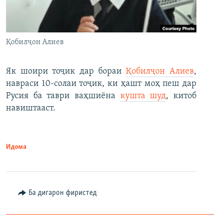
Қобилҷон Алиев
Як шоири тоҷик дар бораи
Қобилҷон Алиев
,
навраси 10-солаи тоҷик, ки ҳашт моҳ пеш дар
Русия ба таври ваҳшиёна
кушта шуд
, китоб
навиштааст.
Идома
Ба дигарон фиристед