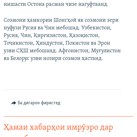
нишасти Остона расман чизе нагуфтаанд.
Созмони ҳамкории Шонгҳой як созмони зери
нуфузи Русия ва Чин мебошад. Узбекистон,
Русия, Чин, Қирғизистон, Қазоқистон,
Тоҷикистон, Ҳиндустон, Покистон ва Эрон
узви СҲШ мебошанд. Афғонистон, Муғулистон
ва Белорус узви нозири созмон ҳастанд.
Ба дигарон фиристед
Ҳамаи хабарҳои имрӯзро дар