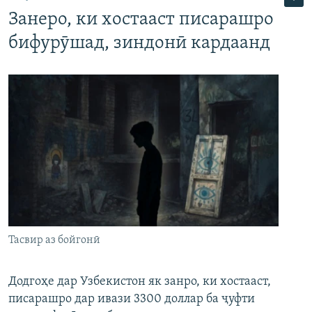
Занеро, ки хостааст писарашро
бифурӯшад, зиндонӣ кардаанд
Тасвир аз бойгонӣ
Додгоҳе дар Узбекистон як занро, ки хостааст,
писарашро дар ивази 3300 доллар ба ҷуфти