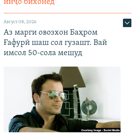
инҷо бихонед
Август 08, 2026
Аз марги овозхон Баҳром
Ғафурӣ шаш сол гузашт. Вай
имсол 50-сола мешуд