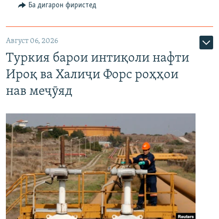
Ба дигарон фиристед
Август 06, 2026
Туркия барои интиқоли нафти
Ироқ ва Халиҷи Форс роҳҳои
нав меҷӯяд