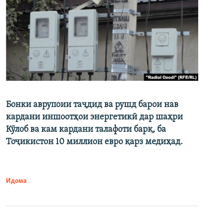
Бонки аврупоии таҷдид ва рушд барои нав
кардани иншоотҳои энергетикӣ дар шаҳри
Кӯлоб ва кам кардани талафоти барқ, ба
Тоҷикистон 10 миллион евро қарз медиҳад.
Идома