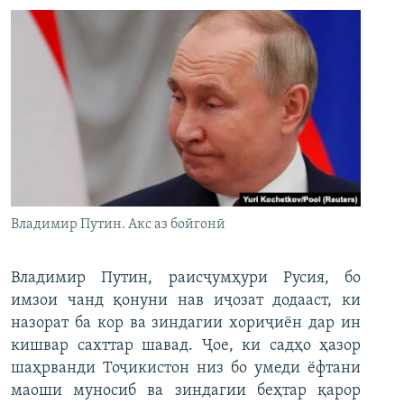
Владимир Путин. Акс аз бойгонӣ
Владимир Путин, раисҷумҳури Русия, бо
имзои чанд қонуни нав иҷозат додааст, ки
назорат ба кор ва зиндагии хориҷиён дар ин
кишвар сахттар шавад. Ҷое, ки садҳо ҳазор
шаҳрванди Тоҷикистон низ бо умеди ёфтани
маоши муносиб ва зиндагии беҳтар қарор