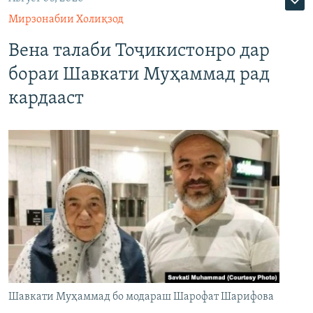
Мирзонабии Холиқзод
Вена талаби Тоҷикистонро дар
бораи Шавкати Муҳаммад рад
кардааст
Шавкати Муҳаммад бо модараш Шарофат Шарифова