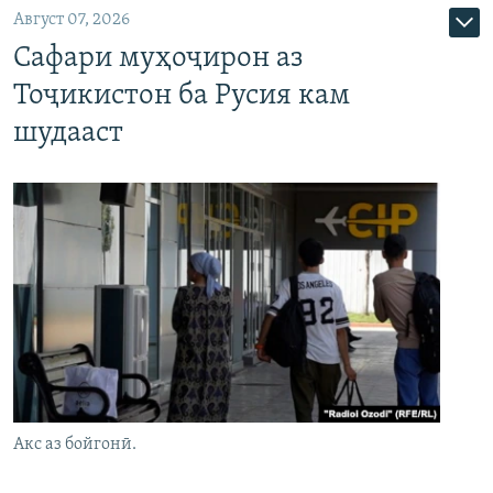
Август 07, 2026
Сафари муҳоҷирон аз
Тоҷикистон ба Русия кам
шудааст
Акс аз бойгонӣ.