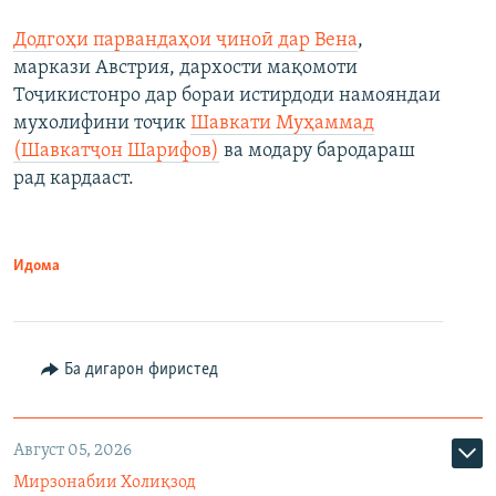
Додгоҳи парвандаҳои ҷиноӣ дар Вена
,
маркази Австрия, дархости мақомоти
Тоҷикистонро дар бораи истирдоди намояндаи
мухолифини тоҷик
Шавкати Муҳаммад
(Шавкатҷон Шарифов)
ва модару бародараш
рад кардааст.
Идома
Ба дигарон фиристед
Август 05, 2026
Мирзонабии Холиқзод