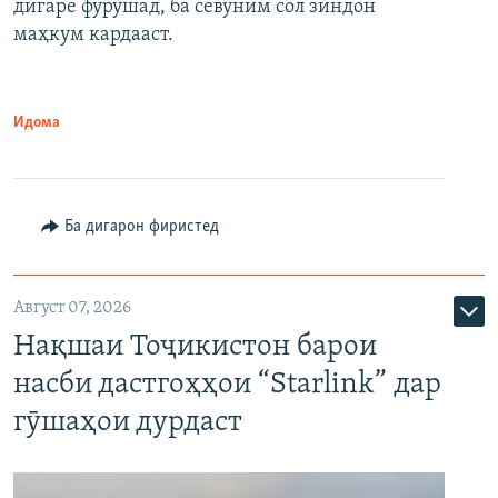
дигаре фурӯшад, ба севуним сол зиндон
маҳкум кардааст.
Идома
Ба дигарон фиристед
Август 07, 2026
Нақшаи Тоҷикистон барои
насби дастгоҳҳои “Starlink” дар
гӯшаҳои дурдаст