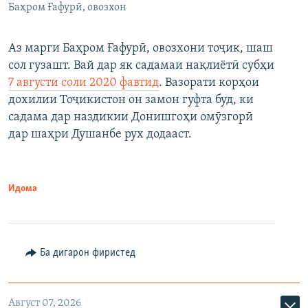
Баҳром Ғафурӣ, овозхон
Аз марги Баҳром Ғафурӣ, овозхони тоҷик, шаш
сол гузашт. Вай дар як садамаи нақлиётӣ субҳи
7 августи соли 2020 фавтид
. Вазорати корҳои
дохилии Тоҷикистон он замон гуфта буд, ки
садама дар наздикии Донишгоҳи омӯзгорӣ
дар шаҳри Душанбе рух додааст.
Идома
Ба дигарон фиристед
Август 07, 2026