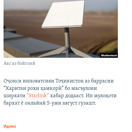
Акс аз бойгонӣ
Оҷонси инноватсияи Тоҷикистон аз баррасии
“Харитаи роҳи ҳамкорӣ” бо масъулони
ширкати
“Starlink”
хабар додааст. Ин мулоқоти
бархат ё онлайнӣ 5-уми август гузашт.
Идома