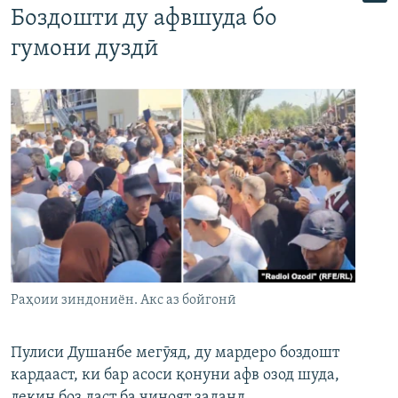
Боздошти ду афвшуда бо
гумони дуздӣ
Раҳоии зиндониён. Акс аз бойгонӣ
Пулиси Душанбе мегӯяд, ду мардеро боздошт
кардааст, ки бар асоси қонуни афв озод шуда,
лекин боз даст ба ҷиноят заданд.