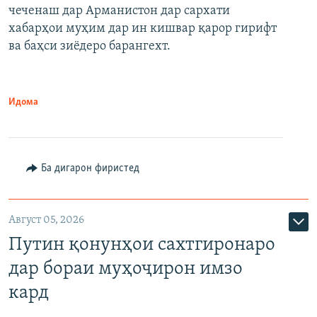
чеченаш дар Арманистон дар сархати
720p
хабарҳои муҳим дар ин кишвар қарор гирифт
720p
1080p
ва баҳси зиёдеро барангехт.
1080p
Идома
Ба дигарон фиристед
Август 05, 2026
Путин қонунҳои сахтгиронаро
дар бораи муҳоҷирон имзо
кард