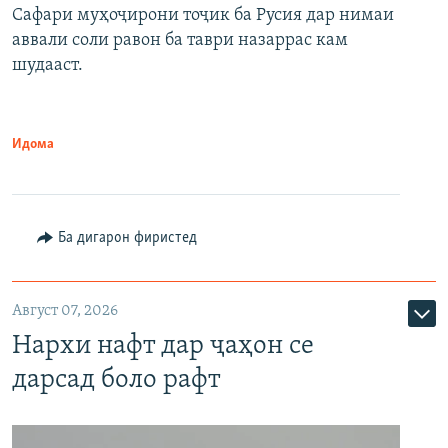
Сафари муҳоҷирони тоҷик ба Русия дар нимаи
аввали соли равон ба таври назаррас кам
шудааст.
Идома
Ба дигарон фиристед
Август 07, 2026
Нархи нафт дар ҷаҳон се
дарсад боло рафт