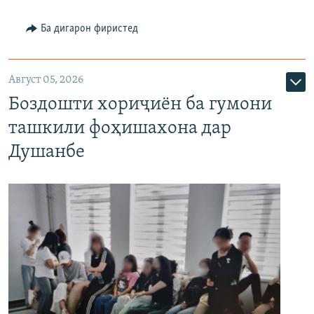
Ба дигарон фиристед
Август 05, 2026
Боздошти хориҷиён ба гумони
ташкили фоҳишахона дар
Душанбе