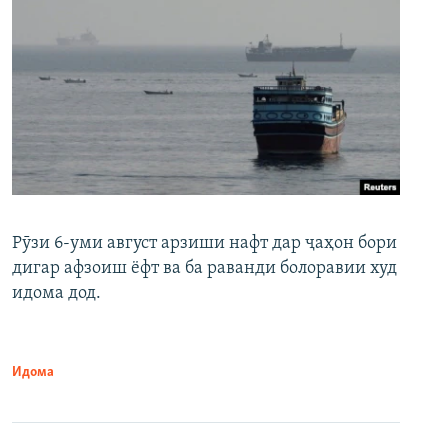
Рӯзи 6-уми август арзиши нафт дар ҷаҳон бори
дигар афзоиш ёфт ва ба раванди болоравии худ
идома дод.
Идома