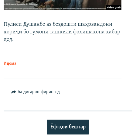
Пулиси Душанбе аз боздошти шаҳрвандони
хориҷӣ бо гумони ташкили фоҳишахона хабар
дод.
Идома
Ба дигарон фиристед
Ёфтҳои бештар