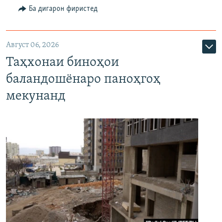
Ба дигарон фиристед
Август 06, 2026
Таҳхонаи биноҳои
баландошёнаро паноҳгоҳ
мекунанд