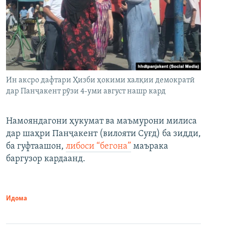
Ин аксро дафтари Ҳизби ҳокими халқии демократӣ
дар Панҷакент рӯзи 4-уми август нашр кард
Намояндагони ҳукумат ва маъмурони милиса
дар шаҳри Панҷакент (вилояти Суғд) ба зидди,
ба гуфтаашон,
либоси “бегона”
маърака
баргузор кардаанд.
Идома