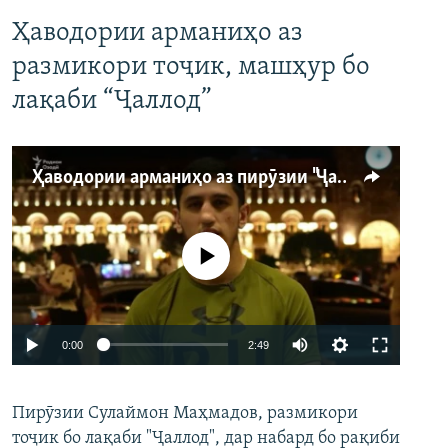
Ҳаводории арманиҳо аз
размикори тоҷик, машҳур бо
лақаби “Ҷаллод”
Ҳаводории арманиҳо аз пирӯзии "Ҷаллод"-и тоҷик
Феълан кор намекунад
Auto
0:00
2:49
240p
Пирӯзии Сулаймон Маҳмадов, размикори
360p
тоҷик бо лақаби "Ҷаллод", дар набард бо рақиби
480p
Auto
240p
360p
480p