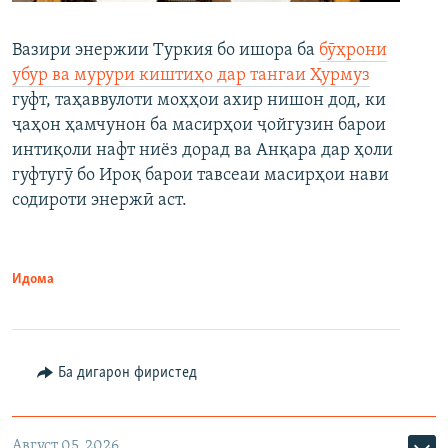
Вазири энержии Туркия бо ишора ба
бӯҳрони
убур ва мурури киштиҳо дар тангаи Ҳурмуз
гуфт, таҳаввулоти моҳҳои ахир нишон дод, ки
ҷаҳон ҳамчунон ба масирҳои ҷойгузин барои
интиқоли нафт ниёз дорад ва Анқара дар ҳоли
гуфтугӯ бо Ироқ барои тавсеаи масирҳои нави
содироти энержӣ аст.
Идома
Ба дигарон фиристед
Август 05, 2026