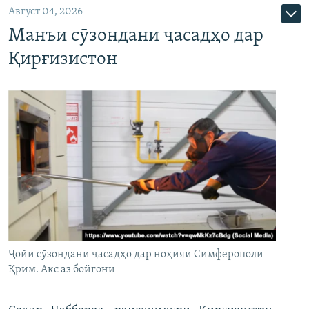
Август 04, 2026
Манъи сӯзондани ҷасадҳо дар
Қирғизистон
Ҷойи сӯзондани ҷасадҳо дар ноҳияи Симферополи
Қрим. Акс аз бойгонӣ