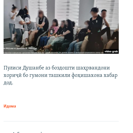
Пулиси Душанбе аз боздошти шаҳрвандони
хориҷӣ бо гумони ташкили фоҳишахона хабар
дод.
Идома