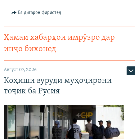
Ба дигарон фиристед
Ҳамаи хабарҳои имрӯзро дар
инҷо бихонед
Август 07, 2026
Коҳиши вуруди муҳоҷирони
тоҷик ба Русия