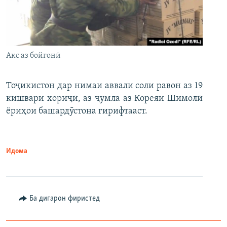
Акс аз бойгонӣ
Тоҷикистон дар нимаи аввали соли равон аз 19
кишвари хориҷӣ, аз ҷумла аз Кореяи Шимолӣ
ёриҳои башардӯстона гирифтааст.
Идома
Ба дигарон фиристед