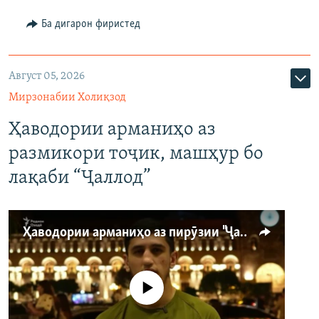
Ба дигарон фиристед
Август 05, 2026
Мирзонабии Холиқзод
Ҳаводории арманиҳо аз
размикори тоҷик, машҳур бо
лақаби “Ҷаллод”
Ҳаводории арманиҳо аз пирӯзии "Ҷаллод"-и тоҷик
Феълан кор намекунад