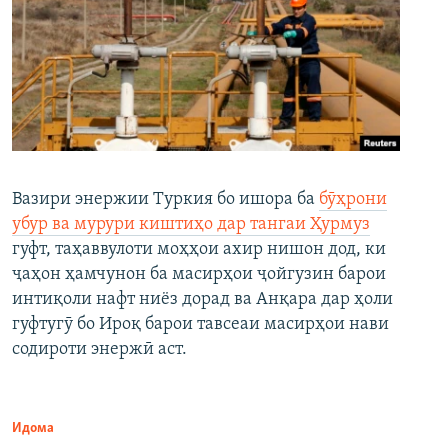
Вазири энержии Туркия бо ишора ба
бӯҳрони
убур ва мурури киштиҳо дар тангаи Ҳурмуз
гуфт, таҳаввулоти моҳҳои ахир нишон дод, ки
ҷаҳон ҳамчунон ба масирҳои ҷойгузин барои
интиқоли нафт ниёз дорад ва Анқара дар ҳоли
гуфтугӯ бо Ироқ барои тавсеаи масирҳои нави
содироти энержӣ аст.
Идома