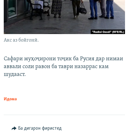
Акс аз бойгонӣ.
Сафари муҳоҷирони тоҷик ба Русия дар нимаи
аввали соли равон ба таври назаррас кам
шудааст.
Идома
Ба дигарон фиристед