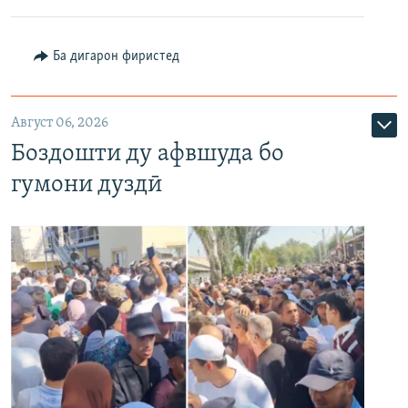
Ба дигарон фиристед
Август 06, 2026
Боздошти ду афвшуда бо
гумони дуздӣ