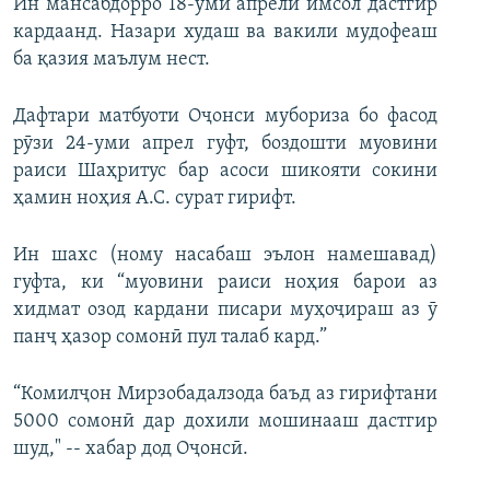
Ин мансабдорро 18-уми апрели имсол дастгир
кардаанд. Назари худаш ва вакили мудофеаш
ба қазия маълум нест.
Дафтари матбуоти Оҷонси мубориза бо фасод
рӯзи 24-уми апрел гуфт, боздошти муовини
раиси Шаҳритус бар асоси шикояти сокини
ҳамин ноҳия А.С. сурат гирифт.
Ин шахс (ному насабаш эълон намешавад)
гуфта, ки “муовини раиси ноҳия барои аз
хидмат озод кардани писари муҳоҷираш аз ӯ
панҷ ҳазор сомонӣ пул талаб кард.”
“Комилҷон Мирзобадалзода баъд аз гирифтани
5000 сомонӣ дар дохили мошинааш дастгир
шуд," -- хабар дод Оҷонсӣ.