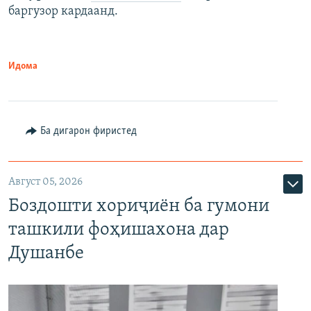
баргузор кардаанд.
Идома
Ба дигарон фиристед
Август 05, 2026
Боздошти хориҷиён ба гумони
ташкили фоҳишахона дар
Душанбе