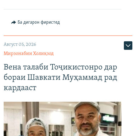
Ба дигарон фиристед
Август 05, 2026
Мирзонабии Холиқзод
Вена талаби Тоҷикистонро дар
бораи Шавкати Муҳаммад рад
кардааст