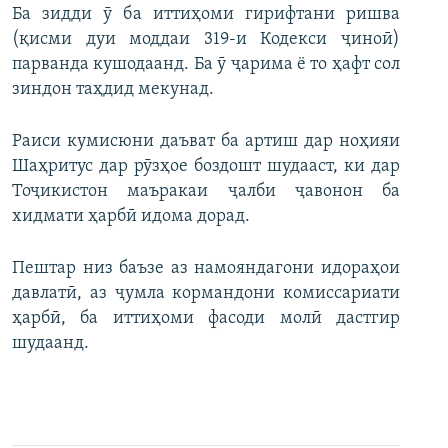
Ба зидди ӯ ба иттиҳоми гирифтани ришва
(қисми дуи моддаи 319-и Кодекси ҷиноӣ)
парванда кушодаанд. Ба ӯ ҷарима ё то ҳафт сол
зиндон таҳдид мекунад.
Раиси кумисюни даъват ба артиш дар ноҳияи
Шаҳритус дар рӯзҳое боздошт шудааст, ки дар
Тоҷикистон маъракаи ҷалби ҷавонон ба
хидмати ҳарбӣ идома дорад.
Пештар низ баъзе аз намояндагони идораҳои
давлатӣ, аз ҷумла кормандони комиссариати
ҳарбӣ, ба иттиҳоми фасоди молӣ дастгир
шудаанд.