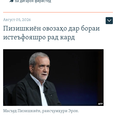
Ба дигарон фиристед
Август 05, 2026
Пизишкиён овозаҳо дар бораи
истеъфояшро рад кард
Масъуд Пизишкиён, раисҷумҳури Эрон.