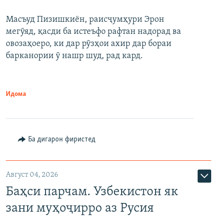
Масъуд Пизишкиён, раисҷумҳури Эрон
мегӯяд, қасди ба истеъфо рафтан надорад ва
овозаҳоеро, ки дар рӯзҳои ахир дар бораи
барканории ӯ нашр шуд, рад кард.
Идома
Ба дигарон фиристед
Август 04, 2026
Баҳси парчам. Узбекистон як
зани муҳоҷирро аз Русия