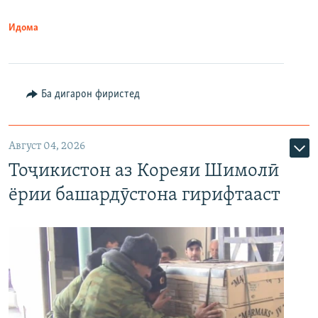
Идома
Ба дигарон фиристед
Август 04, 2026
Тоҷикистон аз Кореяи Шимолӣ
ёрии башардӯстона гирифтааст