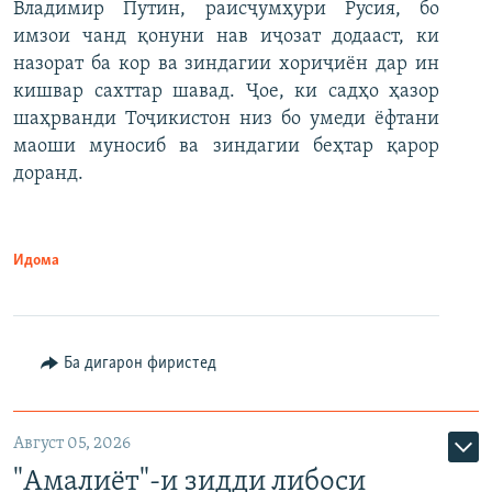
Владимир Путин, раисҷумҳури Русия, бо
имзои чанд қонуни нав иҷозат додааст, ки
назорат ба кор ва зиндагии хориҷиён дар ин
кишвар сахттар шавад. Ҷое, ки садҳо ҳазор
шаҳрванди Тоҷикистон низ бо умеди ёфтани
маоши муносиб ва зиндагии беҳтар қарор
доранд.
Идома
Ба дигарон фиристед
Август 05, 2026
"Амалиёт"-и зидди либоси