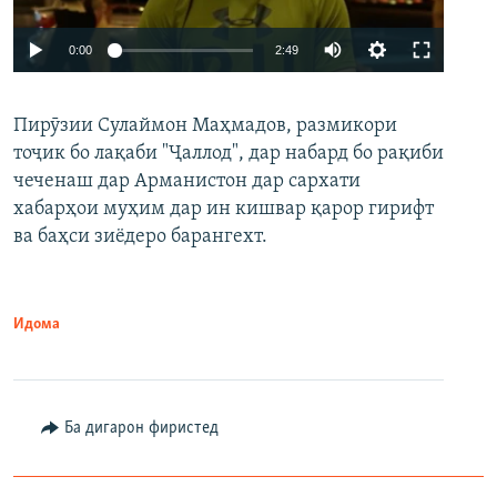
Auto
0:00
2:49
240p
Пирӯзии Сулаймон Маҳмадов, размикори
360p
тоҷик бо лақаби "Ҷаллод", дар набард бо рақиби
480p
Auto
240p
360p
480p
чеченаш дар Арманистон дар сархати
720p
хабарҳои муҳим дар ин кишвар қарор гирифт
720p
1080p
ва баҳси зиёдеро барангехт.
1080p
Идома
Ба дигарон фиристед