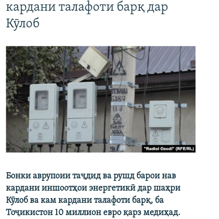
кардани талафоти барқ дар
Кӯлоб
Бонки аврупоии таҷдид ва рушд барои нав
кардани иншоотҳои энергетикӣ дар шаҳри
Кӯлоб ва кам кардани талафоти барқ, ба
Тоҷикистон 10 миллион евро қарз медиҳад.