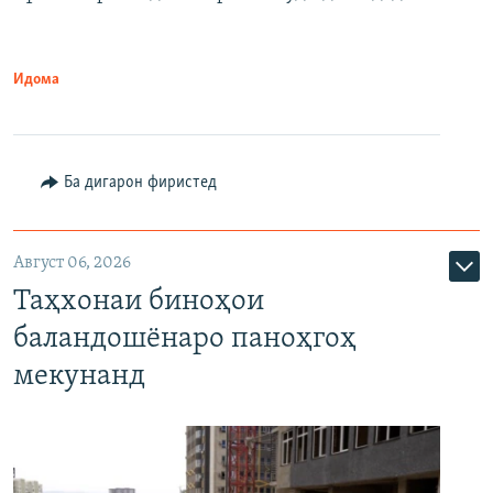
Идома
Ба дигарон фиристед
Август 06, 2026
Таҳхонаи биноҳои
баландошёнаро паноҳгоҳ
мекунанд