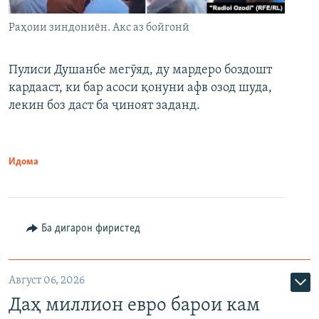
Раҳоии зиндониён. Акс аз бойгонӣ
Пулиси Душанбе мегӯяд, ду мардеро боздошт
кардааст, ки бар асоси қонуни афв озод шуда,
лекин боз даст ба ҷиноят заданд.
Идома
Ба дигарон фиристед
Август 06, 2026
Даҳ миллион евро барои кам