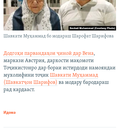
Шавкати Муҳаммад бо модараш Шарофат Шарифова
Додгоҳи парвандаҳои ҷиноӣ дар Вена
,
маркази Австрия, дархости мақомоти
Тоҷикистонро дар бораи истирдоди намояндаи
мухолифини тоҷик
Шавкати Муҳаммад
(Шавкатҷон Шарифов)
ва модару бародараш
рад кардааст.
Идома