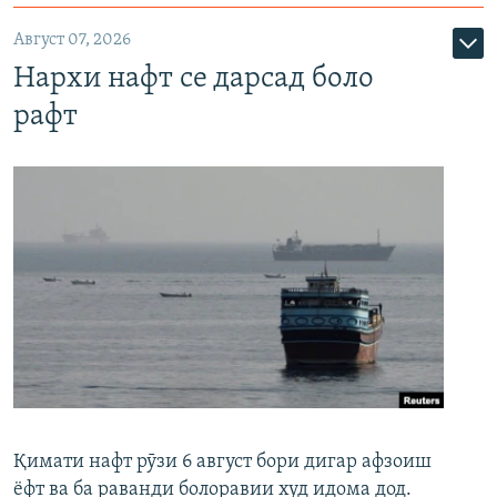
Август 07, 2026
Нархи нафт се дарсад боло
рафт
Қимати нафт рӯзи 6 август бори дигар афзоиш
ёфт ва ба раванди болоравии худ идома дод.