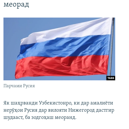
меорад
Парчами Русия
Як шаҳрванди Узбекистонро, ки дар амалиёти
нерӯҳои Русия дар вилояти Нижегород дастгир
шудааст, ба зодгоҳаш меоранд.