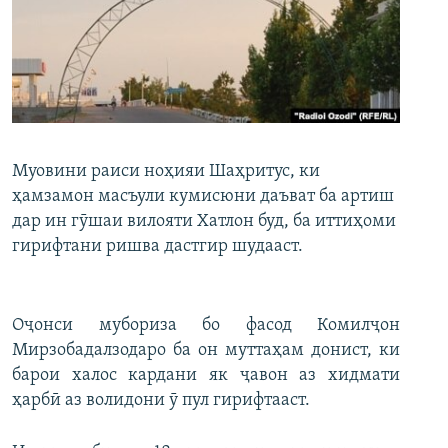
ГУЗОРИШҲОИ РАДИОӢ
Русский
ПАЙГИРӢ КУНЕД
Муовини раиси ноҳияи Шаҳритус, ки
ҳамзамон масъули кумисюни даъват ба артиш
дар ин гӯшаи вилояти Хатлон буд, ба иттиҳоми
Ҳамаи сомонаҳои RFE/RL
гирифтани ришва дастгир шудааст.
Оҷонси мубориза бо фасод Комилҷон
Мирзобадалзодаро ба он муттаҳам донист, ки
барои халос кардани як ҷавон аз хидмати
ҳарбӣ аз волидони ӯ пул гирифтааст.