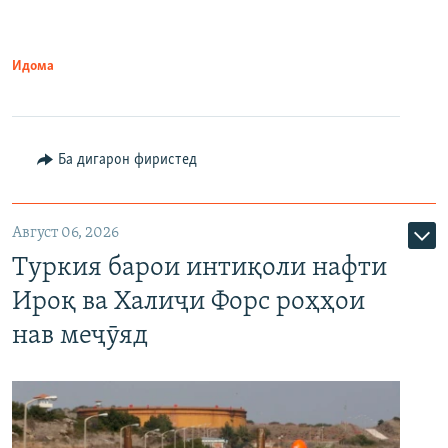
Идома
Ба дигарон фиристед
Август 06, 2026
Туркия барои интиқоли нафти
Ироқ ва Халиҷи Форс роҳҳои
нав меҷӯяд