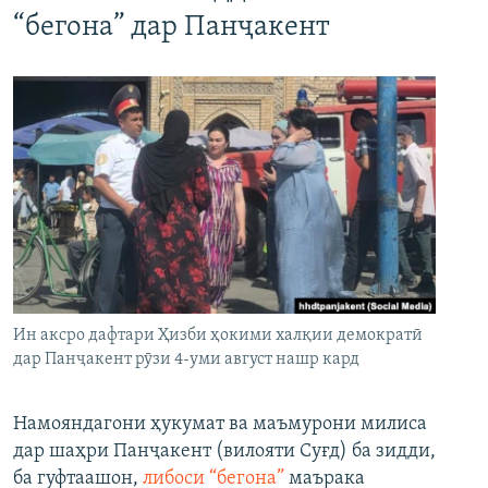
“бегона” дар Панҷакент
Ин аксро дафтари Ҳизби ҳокими халқии демократӣ
дар Панҷакент рӯзи 4-уми август нашр кард
Намояндагони ҳукумат ва маъмурони милиса
дар шаҳри Панҷакент (вилояти Суғд) ба зидди,
ба гуфтаашон,
либоси “бегона”
маърака