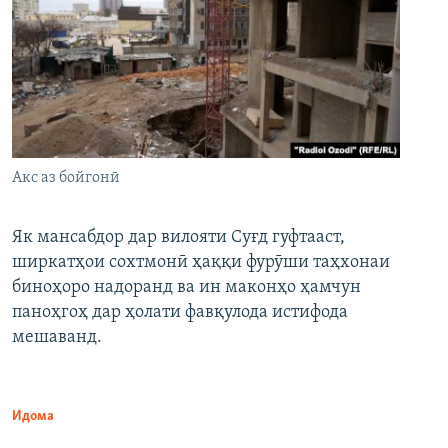
Акс аз бойгонӣ
Як мансабдор дар вилояти Суғд гуфтааст,
ширкатҳои сохтмонӣ ҳаққи фурӯши таҳхонаи
биноҳоро надоранд ва ин маконҳо ҳамчун
паноҳгоҳ дар ҳолати фавқулода истифода
мешаванд.
Идома