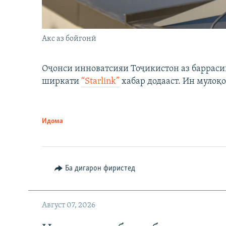
Акс аз бойгонӣ
Оҷонси инноватсияи Тоҷикистон аз барраси
ширкати
“Starlink”
хабар додааст. Ин мулоқо
Идома
Ба дигарон фиристед
Август 07, 2026