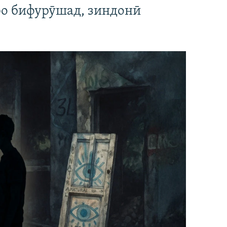
ро бифурӯшад, зиндонӣ