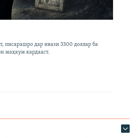
ст, писарашро дар ивази 3300 доллар ба
он маҳкум кардааст.