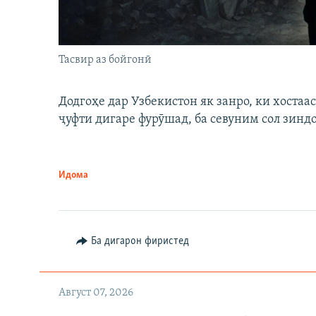
Тасвир аз бойгонӣ
Додгоҳе дар Узбекистон як занро, ки хостаа
ҷуфти дигаре фурӯшад, ба севуним сол зинд
Идома
Ба дигарон фиристед
Август 07, 2026