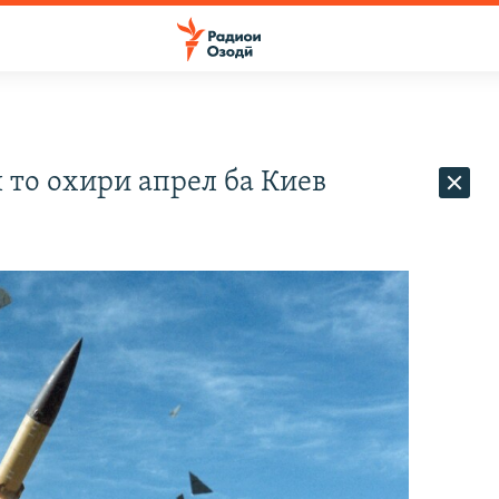
то охири апрел ба Киев