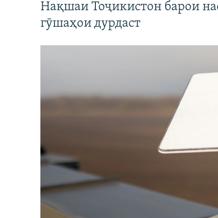
Нақшаи Тоҷикистон барои нас
гӯшаҳои дурдаст