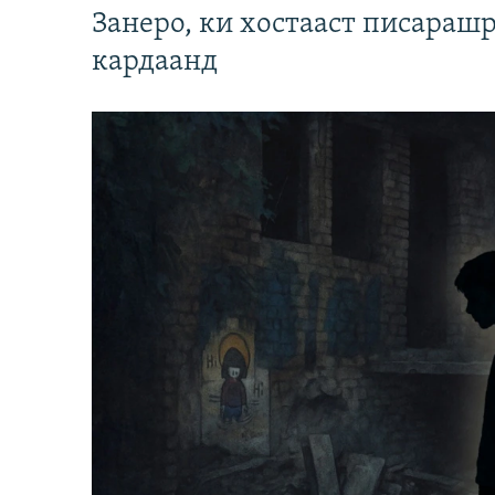
Занеро, ки хостааст писараш
кардаанд