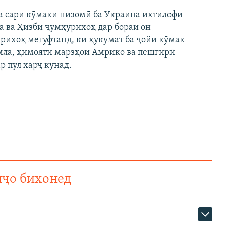
а сари кӯмаки низомӣ ба Украина ихтилофи
а ва Ҳизби ҷумҳурихоҳ дар бораи он
рихоҳ мегуфтанд, ки ҳукумат ба ҷойи кӯмак
умла, ҳимояти марзҳои Амрико ва пешгирӣ
 пул харҷ кунад.
нҷо бихонед