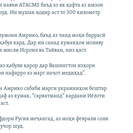
 навъи ATACMS баъд аз як ҳафта аз имзои
уд. Ин мушак қодир аст то 300 километр
умони Амрико, баъд аз чанд моҳи баррасӣ
қабул кард. Дар ин санад кумакҳои моливу
 мисли Исроил ва Тайван, низ ҳаст.
аз қабули қарор дар Вашингтон изҳори
он нафарро аз марг наҷот медиҳад”.
ри Амрико сабаби марги украиниҳои бештар
даф аз кумак, “сарватманд” кардани Иёлоти
аст.
афдори Русия меҷангад, аз моҳи феврали соли
дучор шуд.