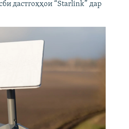
би дастгоҳҳои “Starlink” дар