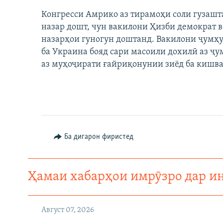
Конгресси Амрико аз тирамоҳи соли гузашт
назар дошт, чун вакилони Ҳизби демократ в
назарҳои гуногун доштанд. Вакилони ҷумҳу
ба Украина бояд сари масоили дохилӣ аз ҷ
аз муҳоҷирати ғайриқонунии зиёд ба кишвар
Ба дигарон фиристед
Ҳамаи хабарҳои имрӯзро дар и
Август 07, 2026