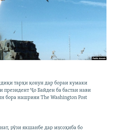
асдиқи тарҳи қонун дар бораи кумаки
и президент Ҷо Байден ба бастаи нави
ин бора нашрияи The Washington Post
ат, рӯзи якшанбе дар мусоҳиба бо