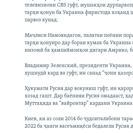
телевизиони CBS гуфт, мушакҳои дурпарвози
тарҳи қонун ба Украина фиристода хоҳанд ш
парвоз кунад.
Маҷлиси Намояндагон, палатаи поёнии порл
тарҳи қонунро дар бораи кумак ба Украина 
низомӣ ба ҳампаймонҳои дигари Амрико, ба
Владимир Зеленский, президенти Украина, 
хушнудӣ кард ва гуфт, ин санад “ҷони ҳазор
Ҳукумати Русия дар вокуниш гуфт, ин қаро
хозад гашт. Дар баёнияи Русия омадааст, ҳа
Муттаҳида ва “вайронтар” кардани Украина 
Киев, ки аз соли 2014 бо ҷудоиталабони тар
2022 ба ҷанги васеъмиқёси бедалели Русия 