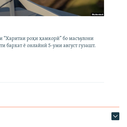
и “Харитаи роҳи ҳамкорӣ” бо масъулони
ти бархат ё онлайнӣ 5-уми август гузашт.