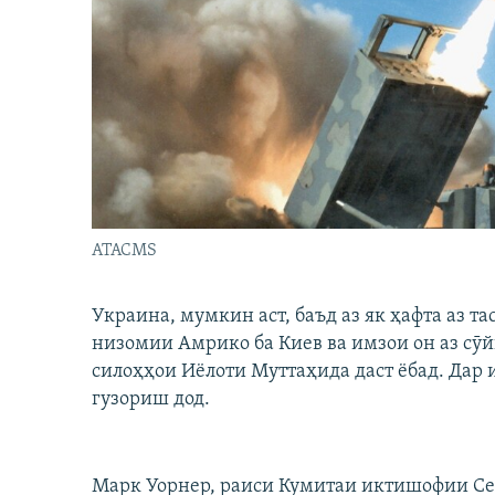
ГУЗОРИШҲОИ РАДИОӢ
ATACMS
Украина, мумкин аст, баъд аз як ҳафта аз т
низомии Амрико ба Киев ва имзои он аз сӯй
силоҳҳои Иёлоти Муттаҳида даст ёбад. Дар 
гузориш дод.
Марк Уорнер, раиси Кумитаи иктишофии Сен