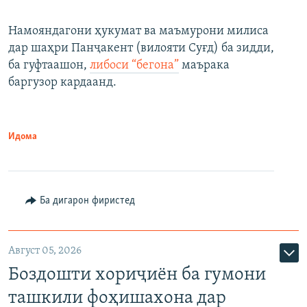
Намояндагони ҳукумат ва маъмурони милиса
дар шаҳри Панҷакент (вилояти Суғд) ба зидди,
ба гуфтаашон,
либоси “бегона”
маърака
баргузор кардаанд.
Идома
Ба дигарон фиристед
Август 05, 2026
Боздошти хориҷиён ба гумони
ташкили фоҳишахона дар