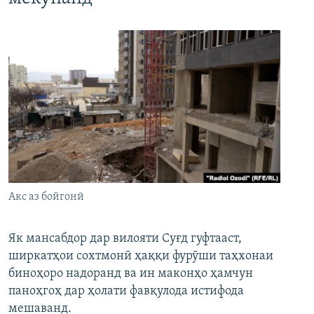
Акс аз бойгонӣ
Як мансабдор дар вилояти Суғд гуфтааст,
ширкатҳои сохтмонӣ ҳаққи фурӯши таҳхонаи
биноҳоро надоранд ва ин маконҳо ҳамчун
паноҳгоҳ дар ҳолати фавқулода истифода
мешаванд.