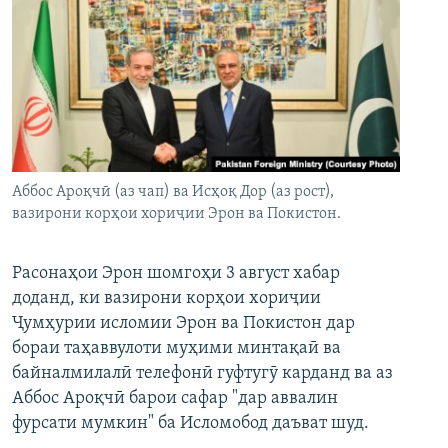
Аббос Ароқчӣ (аз чап) ва Исҳоқ Дор (аз рост),
вазирони корҳои хориҷии Эрон ва Покистон.
Расонаҳои Эрон шомгоҳи 3 август хабар
доданд, ки вазирони корҳои хориҷии
Ҷумҳурии исломии Эрон ва Покистон дар
бораи таҳаввулоти муҳими минтақаӣ ва
байналмилалӣ телефонӣ гуфтугӯ карданд ва аз
Аббос Ароқчӣ барои сафар "дар аввалин
фурсати мумкин" ба Исломобод даъват шуд.