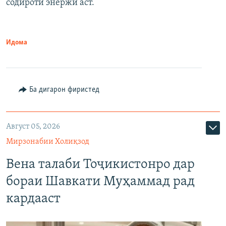
содироти энержӣ аст.
Идома
Ба дигарон фиристед
Август 05, 2026
Мирзонабии Холиқзод
Вена талаби Тоҷикистонро дар
бораи Шавкати Муҳаммад рад
кардааст