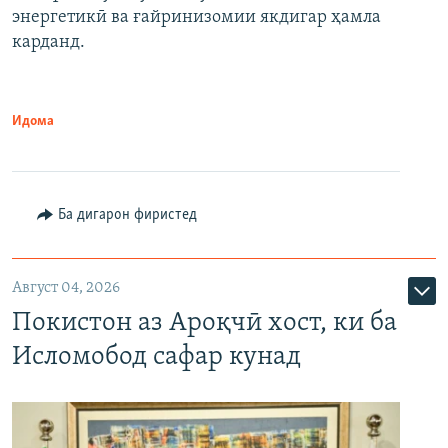
энергетикӣ ва ғайринизомии якдигар ҳамла
карданд.
Идома
Ба дигарон фиристед
Август 04, 2026
Покистон аз Ароқчӣ хост, ки ба
Исломобод сафар кунад