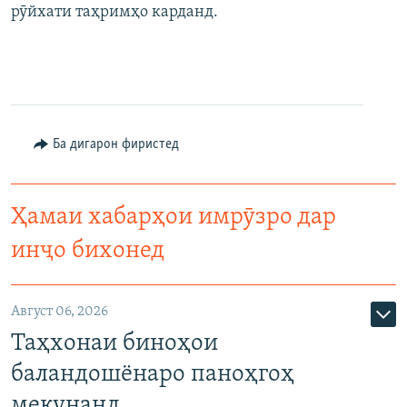
рӯйхати таҳримҳо карданд.
Ба дигарон фиристед
Ҳамаи хабарҳои имрӯзро дар
инҷо бихонед
Август 06, 2026
Таҳхонаи биноҳои
баландошёнаро паноҳгоҳ
мекунанд