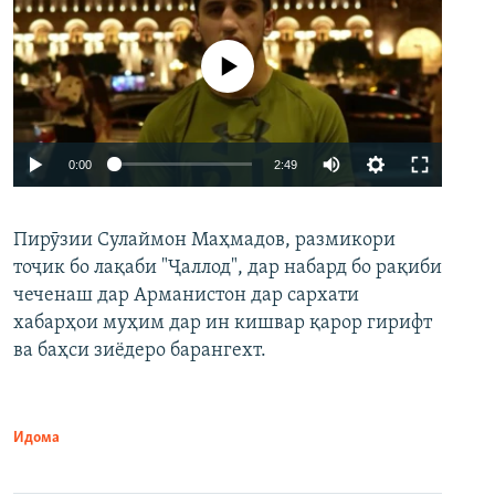
Феълан кор намекунад
Auto
0:00
2:49
240p
Пирӯзии Сулаймон Маҳмадов, размикори
360p
тоҷик бо лақаби "Ҷаллод", дар набард бо рақиби
480p
Auto
240p
360p
480p
чеченаш дар Арманистон дар сархати
720p
хабарҳои муҳим дар ин кишвар қарор гирифт
720p
1080p
ва баҳси зиёдеро барангехт.
1080p
Идома