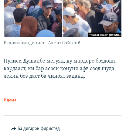
Раҳоии зиндониён. Акс аз бойгонӣ
Пулиси Душанбе мегӯяд, ду мардеро боздошт
кардааст, ки бар асоси қонуни афв озод шуда,
лекин боз даст ба ҷиноят заданд.
Идома
Ба дигарон фиристед