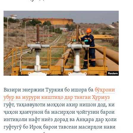
Вазири энержии Туркия бо ишора ба
бӯҳрони
убур ва мурури киштиҳо дар тангаи Ҳурмуз
гуфт, таҳаввулоти моҳҳои ахир нишон дод, ки
ҷаҳон ҳамчунон ба масирҳои ҷойгузин барои
интиқоли нафт ниёз дорад ва Анқара дар ҳоли
гуфтугӯ бо Ироқ барои тавсеаи масирҳои нави