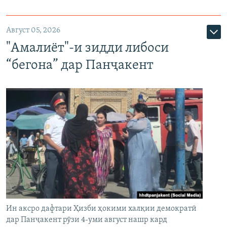
Август 05, 2026
"Амалиёт"-и зидди либоси
“бегона” дар Панҷакент
Ин аксро дафтари Ҳизби ҳокими халқии демократӣ
дар Панҷакент рӯзи 4-уми август нашр кард