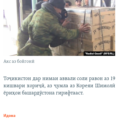
Акс аз бойгонӣ
Тоҷикистон дар нимаи аввали соли равон аз 19
кишвари хориҷӣ, аз ҷумла аз Кореяи Шимолӣ
ёриҳои башардӯстона гирифтааст.
Идома