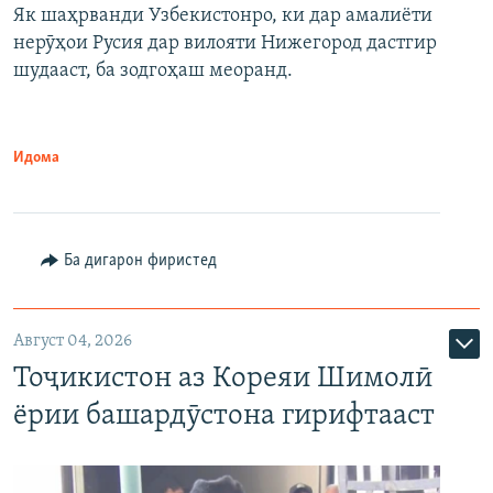
Як шаҳрванди Узбекистонро, ки дар амалиёти
нерӯҳои Русия дар вилояти Нижегород дастгир
шудааст, ба зодгоҳаш меоранд.
Идома
Ба дигарон фиристед
Август 04, 2026
Тоҷикистон аз Кореяи Шимолӣ
ёрии башардӯстона гирифтааст