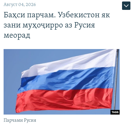
Август 04, 2026
Баҳси парчам. Узбекистон як
зани муҳоҷирро аз Русия
меорад
Парчами Русия