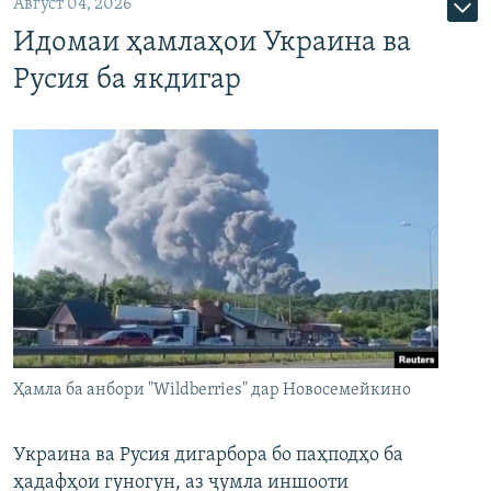
Август 04, 2026
Идомаи ҳамлаҳои Украина ва
Русия ба якдигар
Ҳамла ба анбори "Wildberries" дар Новосемейкино
Украина ва Русия дигарбора бо паҳподҳо ба
ҳадафҳои гуногун, аз ҷумла иншооти