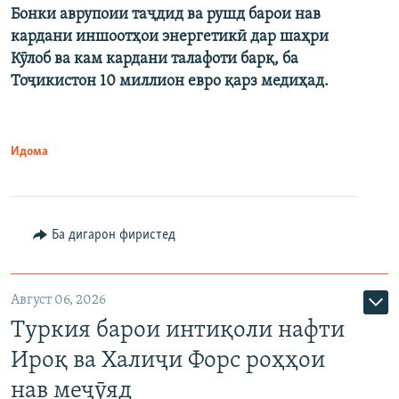
Бонки аврупоии таҷдид ва рушд барои нав
кардани иншоотҳои энергетикӣ дар шаҳри
Кӯлоб ва кам кардани талафоти барқ, ба
Тоҷикистон 10 миллион евро қарз медиҳад.
Идома
Ба дигарон фиристед
Август 06, 2026
Туркия барои интиқоли нафти
Ироқ ва Халиҷи Форс роҳҳои
нав меҷӯяд