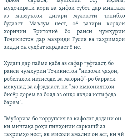
Ҷалби сармоя, мушкили обу иқлим,
муҳоҷирати корӣ ва ҳифзи субот дар минтақа
аз мавзуъҳои дигари мулоқоти ҷонибҳо
будааст. Маълум нест, оё вазири корҳои
хориҷии Бритониё бо раиси ҷумҳурии
Тоҷикистон дар мавриди Русия ва таҳримҳои
зидди он суҳбат кардааст ё не.
Худаш дар паёме қабл аз сафар гуфтааст, бо
раиси ҷумҳурии Тоҷикистон “низоми ҷаҳон,
робитаҳои иқтисодӣ ва маориф”-ро баррасӣ
мекунад ва афзудааст, ки “мо имкониятҳои
бисёр дорем ва бояд аз онҳо якҷоя истифода
барем".
“Мубориза бо коррупсия ва кафолат додани он
ки минтақа роҳи пинҳонии саркашӣ аз
таҳримҳо нест, як мисоли амалии он аст, ки чӣ