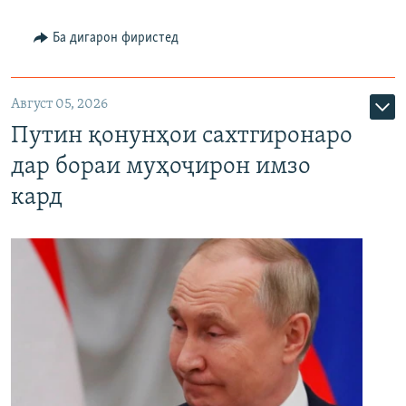
Ба дигарон фиристед
Август 05, 2026
Путин қонунҳои сахтгиронаро
дар бораи муҳоҷирон имзо
кард