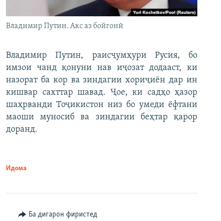
Владимир Путин. Акс аз бойгонӣ
Владимир Путин, раисҷумҳури Русия, бо
имзои чанд қонуни нав иҷозат додааст, ки
назорат ба кор ва зиндагии хориҷиён дар ин
кишвар сахттар шавад. Ҷое, ки садҳо ҳазор
шаҳрванди Тоҷикистон низ бо умеди ёфтани
маоши муносиб ва зиндагии беҳтар қарор
доранд.
Идома
Ба дигарон фиристед