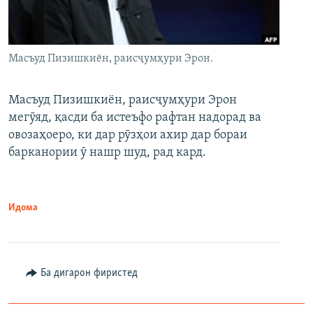
Масъуд Пизишкиён, раисҷумҳури Эрон.
Масъуд Пизишкиён, раисҷумҳури Эрон
мегӯяд, қасди ба истеъфо рафтан надорад ва
овозаҳоеро, ки дар рӯзҳои ахир дар бораи
барканории ӯ нашр шуд, рад кард.
Идома
Ба дигарон фиристед