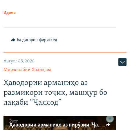
Идома
Ба дигарон фиристед
Август 05, 2026
Мирзонабии Холиқзод
Ҳаводории арманиҳо аз
размикори тоҷик, машҳур бо
лақаби “Ҷаллод”
Ҳаводории арманиҳо аз пирӯзии "Ҷаллод"-и тоҷик