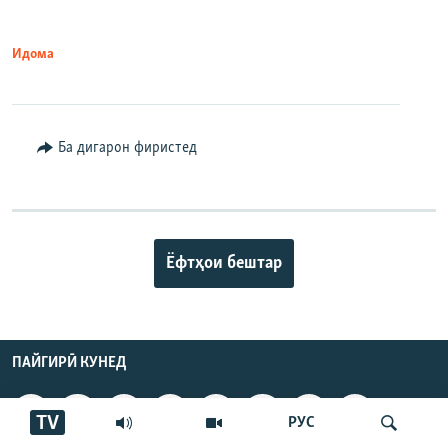
Идома
Ба дигарон фиристед
Ёфтҳои бештар
ПАЙГИРӢ КУНЕД
TV
РУС