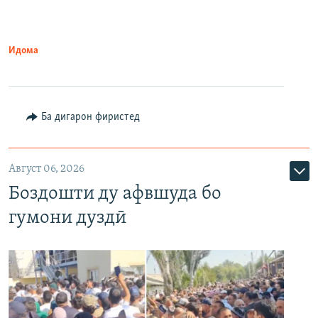
Идома
Ба дигарон фиристед
Август 06, 2026
Боздошти ду афвшуда бо
гумони дуздӣ