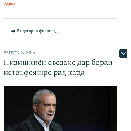
Идома
Ба дигарон фиристед
Август 05, 2026
Пизишкиён овозаҳо дар бораи
истеъфояшро рад кард