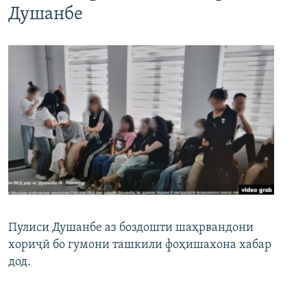
Душанбе
Пулиси Душанбе аз боздошти шаҳрвандони
хориҷӣ бо гумони ташкили фоҳишахона хабар
дод.