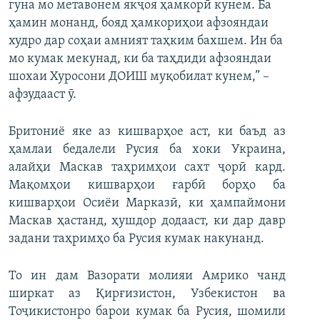
гуна мо метавонем якҷоя ҳамкорӣ кунем. Ба
ҳамин монанд, бояд ҳамкориҳои афзояндаи
худро дар соҳаи амният таҳким бахшем. Ин ба
мо кумак мекунад, ки ба таҳдиди афзояндаи
шохаи Хуросони ДОИШ муқобилат кунем,” –
афзудааст ӯ.
Бритониё яке аз кишварҳое аст, ки баъд аз
ҳамлаи бедалели Русия ба хоки Украина,
алайҳи Маскав таҳримҳои сахт ҷорӣ кард.
Мақомҳои кишварҳои ғарбӣ борҳо ба
кишварҳои Осиёи Марказӣ, ки ҳампаймони
Маскав ҳастанд, ҳушдор додааст, ки дар давр
задани таҳримҳо ба Русия кумак накунанд.
То ин дам Вазорати молияи Амрико чанд
ширкат аз Қирғизистон, Узбекистон ва
Тоҷикистонро барои кумак ба Русия, шомили