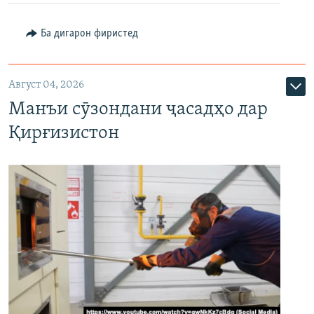
Ба дигарон фиристед
Август 04, 2026
Манъи сӯзондани ҷасадҳо дар
Қирғизистон