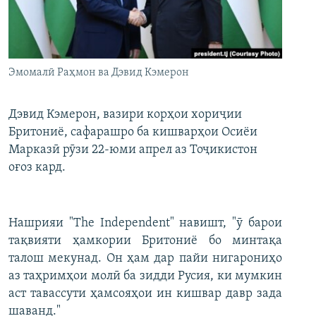
ГУЗОРИШҲОИ РАДИОӢ
Русский
ПАЙГИРӢ КУНЕД
Эмомалӣ Раҳмон ва Дэвид Кэмерон
Дэвид Кэмерон, вазири корҳои хориҷии
Бритониё, сафарашро ба кишварҳои Осиёи
Марказӣ рӯзи 22-юми апрел аз Тоҷикистон
Ҳамаи сомонаҳои RFE/RL
оғоз кард.
Нашрияи "The Independent" навишт, "ӯ барои
тақвияти ҳамкории Бритониё бо минтақа
талош мекунад. Он ҳам дар пайи нигарониҳо
аз таҳримҳои молӣ ба зидди Русия, ки мумкин
аст тавассути ҳамсояҳои ин кишвар давр зада
шаванд."