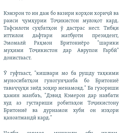
Кэмэрон то ин дам бо вазири корҳои хориҷӣ ва
раиси ҷумҳурии Тоҷикистон мулоқот кард.
Тафсилоти суҳбатҳои ӯ дастрас нест. Тибқи
иттилои дафтари матбуоти президент,
Эмомалӣ Раҳмон Бритониёро "шарики
муҳими Тоҷикистон дар Аврупои Ғарбӣ"
донистааст.
Ӯ гуфтааст, "кишвари мо ба рушду таҳкими
муносибатҳои гуногунҷанба бо Бритониё
таваҷҷуҳи зиёд зоҳир менамояд." Ба гузориши
ҳамин манбаъ, "Дэвид Кэмерон дар навбати
худ аз густариши робитаҳои Тоҷикистону
Бритониё ва дурнамои хуби он изҳори
қаноатмандӣ кард."