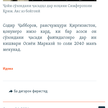
Ҷойи сӯзондани ҷасадҳо дар ноҳияи Симферополи
Қрим. Акс аз бойгонӣ
Содир Ҷабборов, раисҷумҳури Қирғизистон,
қонунеро имзо кард, ки бар асоси он
сӯзондани ҷасади фавтидагонро дар ин
кишвари Осиёи Марказӣ то соли 2040 манъ
мекунад.
Идома
Ба дигарон фиристед