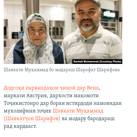
Шавкати Муҳаммад бо модараш Шарофат Шарифова
Додгоҳи парвандаҳои ҷиноӣ дар Вена
,
маркази Австрия, дархости мақомоти
Тоҷикистонро дар бораи истирдоди намояндаи
мухолифини тоҷик
Шавкати Муҳаммад
(Шавкатҷон Шарифов)
ва модару бародараш
рад кардааст.