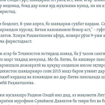
иои Озодӣ гуфт, шавҳараш бегуноҳ аст, вале агар ҷони
р медонад, бояд дар хоки худ муҳокима кунад, на ин к
иристад.
зи боздошт, 8-уми апрел, бо шавҳарам суҳбат кардам. 
фарзандон пурсид. Бачаи калониамон бемор аст," – гуф
латов. Хонум Раҳматшоева афзуд, номаро рӯзи 9-уми а
ва фиристодааст.
 агар ба Тоҷикистон истирдод шавад, ба ӯ ҷазои санги
тто марг таҳдид мекунад. Мо ба Литва, ба кишваре пан
 арзишҳои демократӣ ва ҳуқуқу озодиҳои инсон эҳтиро
икистон шавҳарамро соли 2015 маҳз барои узвият дар
аъқиб карданд ва хонаводаи мо дар Литва паноҳанда шу
ибӣ Раҳматшоева.
 ки нусхаашро Радиои Озодӣ низ дид, аз мақомоти Лит
ҷараёни мурофиаи Сулаймон Давлатов ба таври боз ва 