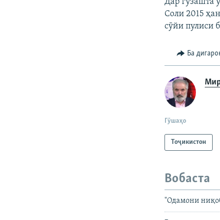
Дар гузашта 
Соли 2015 ҳа
сӯйи пулиси
Ба дигаро
Мир
Гӯшаҳо
Тоҷикистон
Вобаста
"Одамони ниқоб