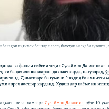
абакаҳои иҷтимоӣ бештар навору баҳсҳои мазҳабӣ гузошта, а
ҳанда ва фаъоли сиёсии тоҷик Сулаймон Давлатов аз 
т, ки ба қазияи шавҳараш дахолат карда, нагузорад, ӯ
иристанд. Давлатовро ба гумони "таҳдид ба амнияти 
-уми апрел дастгир карданд. Худаш дар паёме ин итти
Раҳматшоева, ҳамсари
Сулаймон Давлатов
, рӯзи 10-ум