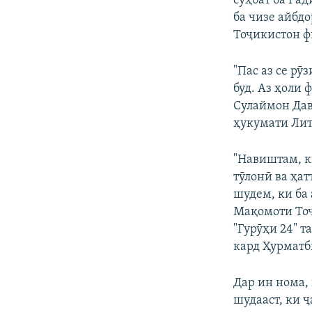
суҳбат ба Рад
ба чизе айбдо
Тоҷикистон ф
"Пас аз се рӯ
буд. Аз ҳоли 
Сулаймон Дав
ҳукумати Лит
"Навиштам, ки
тӯлонӣ ва ҳа
шудем, ки ба
Мақомоти Тоҷ
"Гурӯҳи 24" т
кард Ҳурматб
Дар ин нома,
шудааст, ки 