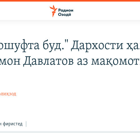
 ошуфта буд." Дархости ҳ
мон Давлатов аз мақомо
лиқзод
н фиристед