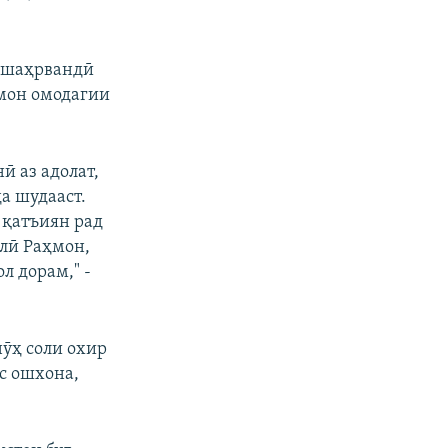
и шаҳрвандӣ
амон омодагии
ӣ аз адолат,
а шудааст.
 қатъиян рад
лӣ Раҳмон,
л дорам," -
нӯҳ соли охир
с ошхона,