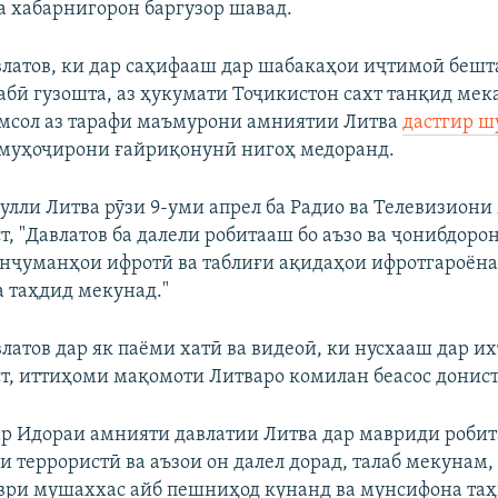
а хабарнигорон баргузор шавад.
латов, ки дар саҳифааш дар шабакаҳои иҷтимоӣ бешт
бӣ гузошта, аз ҳукумати Тоҷикистон сахт танқид мека
мсол аз тарафи маъмурони амниятии Литва
дастгир ш
муҳоҷирони ғайриқонунӣ нигоҳ медоранд.
улли Литва рӯзи 9-уми апрел ба Радио ва Телевизион
т, "Давлатов ба далели робитааш бо аъзо ва ҷонибдор
анҷуманҳои ифротӣ ва таблиғи ақидаҳои ифротгароёна
 таҳдид мекунад."
латов дар як паёми хатӣ ва видеоӣ, ки нусхааш дар и
ст, иттиҳоми мақомоти Литваро комилан беасос донист
гар Идораи амнияти давлатии Литва дар мавриди робит
и террористӣ ва аъзои он далел дорад, талаб мекунам
аври мушаххас айб пешниҳод кунанд ва мунсифона та