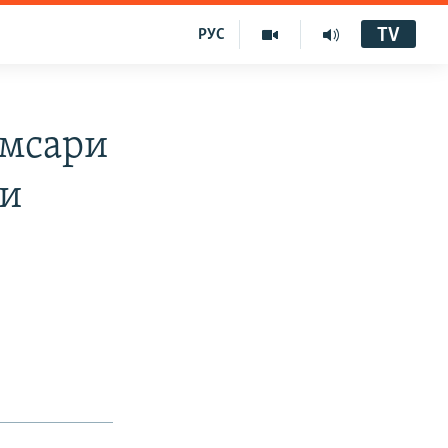
TV
РУС
амсари
ти