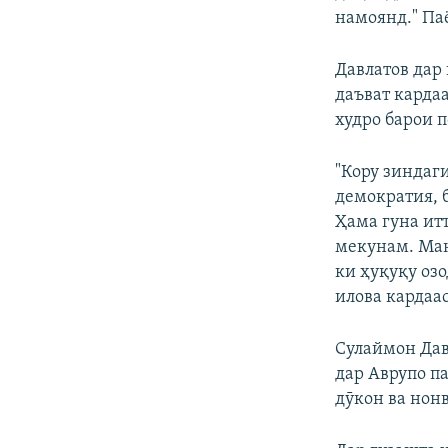
намоянд." Паё
Давлатов дар
даъват карда
худро барои п
"Кору зиндаги
демократия, 
Ҳама гуна ит
мекунам. Ман
ки ҳуқуқу оз
илова кардаас
Сулаймон Дав
дар Аврупо п
дӯкон ва нонв