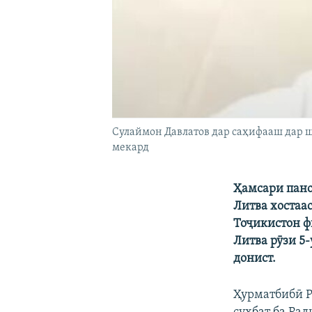
Сулаймон Давлатов дар саҳифааш дар ш
мекард
Ҳамсари пано
Литва хостаас
Тоҷикистон ф
Литва рӯзи 5
донист.
Ҳурматбибӣ 