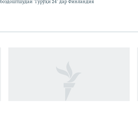
 боздоштшудаи "Гурӯҳи 24" дар Финландия
Даҳ миллион евро барои кам кардани
талафоти барқ дар Кӯлоб