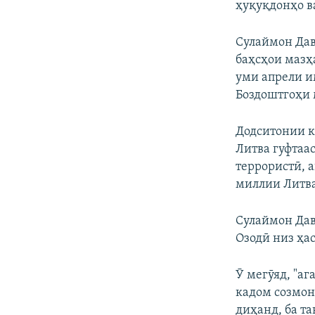
ҳуқуқдонҳо в
Сулаймон Дав
баҳсҳои мазҳа
уми апрели и
Боздоштгоҳи 
Додситонии к
Литва гуфтаас
террористӣ, 
миллии Литва
Сулаймон Дав
Озодӣ низ ҳа
Ӯ мегӯяд, "а
кадом созмон
диҳанд, ба т