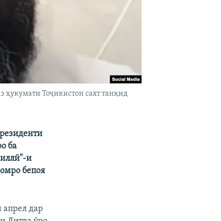
з ҳукумати Тоҷикистон сахт танқид
президенти
ро ба
миллӣ"-и
ҳомро бепоя
и апрел дар