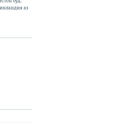
стон буд.
Финландия аз