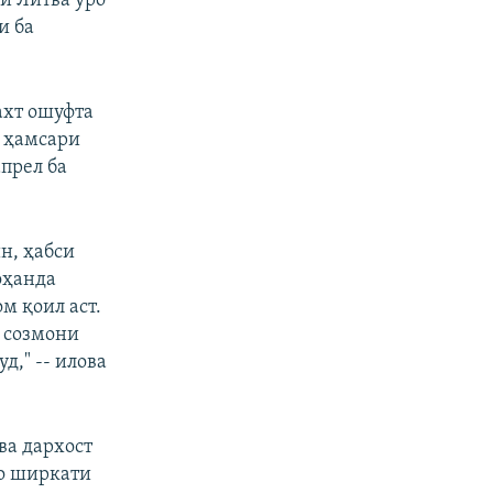
би Литва ӯро
и ба
Сахт ошуфта
т ҳамсари
прел ба
н, ҳабси
оҳанда
м қоил аст.
 созмони
д," -- илова
ва дархост
бо ширкати