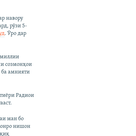
ар навору
рд, рӯзи 5-
уд
. Ӯро дар
и миллии
они созмонҳои
 ба амнияти
хтиёри Радиои
ааст.
аи ман бо
, онро нишон
ҳқиқ