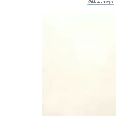
ГУЗОРИШҲОИ РАДИОӢ
Мо дар Google