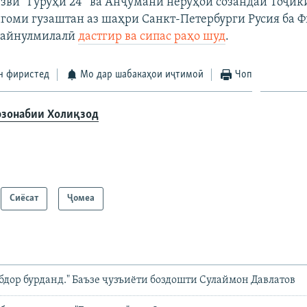
узви “Гурӯҳи 24” ва Анҷумани нерӯҳои созандаи Тоҷики
нгоми гузаштан аз шаҳри Санкт-Петербурги Русия ба 
 байнулмилалӣ
дастгир ва сипас раҳо шуд
.
н фиристед
Мо дар шабакаҳои иҷтимоӣ
Чоп
зонабии Холиқзод
Сиёсат
Ҷомeа
дор бурданд." Баъзе ҷузъиёти боздошти Сулаймон Давлатов