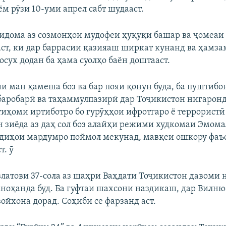
м рӯзи 10-уми апрел сабт шудааст.
 идома аз созмонҳои мудофеи ҳуқуқи башар ва ҷомеа
аст, ки дар баррасии қазияаш ширкат кунанд ва ҳамз
осух додан ба ҳама суолҳо баён доштааст.
и ман ҳамеша боз ва бар пояи қонун буда, ба пуштибон
баробарӣ ва таҳаммулпазирӣ дар Тоҷикистон нигаронд
тиҳоми иртиботро бо гурӯҳҳои ифротгаро ё террористӣ
 зиёда аз даҳ сол боз алайҳи режими худкомаи Эмома
одиҳои мардумро поймол мекунад, мавқеи ошкору фаъо
т. ӯ
латови 37-сола аз шаҳри Ваҳдати Тоҷикистон давоми 
аноҳанда буд. Ба гуфтаи шахсони наздикаш, дар Вилню
ойхона дорад. Соҳиби се фарзанд аст.