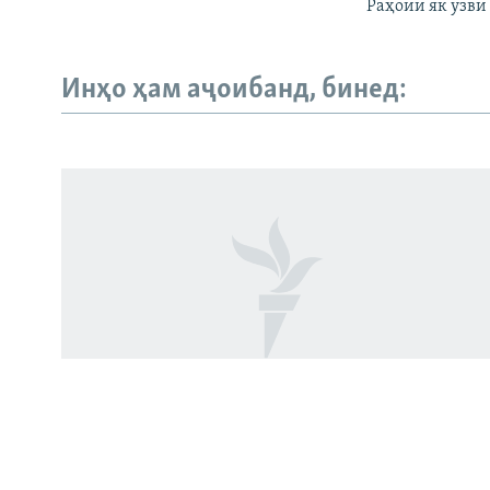
Раҳоии як узви
Инҳо ҳам аҷоибанд, бинед:
Русский
ПАЙГИРӢ КУНЕД
Ҳамаи сомонаҳои RFE/RL
Боздошти ду афвшуда бо гумони
дуздӣ