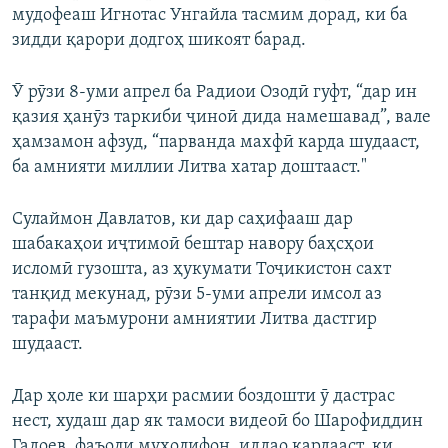
мудофеаш Игнотас Унгайла тасмим дорад, ки ба
зидди қарори додгоҳ шикоят барад.
Ӯ рӯзи 8-уми апрел ба Радиои Озодӣ гуфт, “дар ин
қазия ҳанӯз таркиби ҷиноӣ дида намешавад”, вале
ҳамзамон афзуд, “парванда махфӣ карда шудааст,
ба амнияти миллии Литва хатар доштааст."
Сулаймон Давлатов, ки дар саҳифааш дар
шабакаҳои иҷтимоӣ бештар навору баҳсҳои
исломӣ гузошта, аз ҳукумати Тоҷикистон сахт
танқид мекунад, рӯзи 5-уми апрели имсол аз
тарафи маъмурони амниятии Литва дастгир
шудааст.
Дар ҳоле ки шарҳи расмии боздошти ӯ дастрас
нест, худаш дар як тамоси видеоӣ бо Шарофиддин
Гадоев, фаъоли мухолифон, иддао кардааст, ки