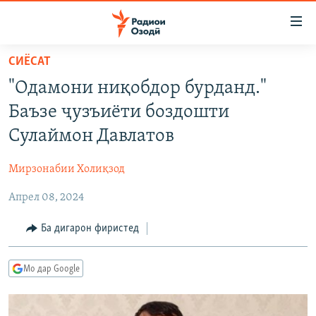
Пайвандҳои
дастрасӣ
Ҷаҳиш
СИЁСАТ
ба
ГӮШАҲО
"Одамони ниқобдор бурданд."
мояи
ГАПИ ОЗОД
СИЁСАТ
аслӣ
Баъзе ҷузъиёти боздошти
РӮЗГОРИ МУҲОҶИР
Ҷаҳиш
ИҚТИСОД
Сулаймон Давлатов
ба
САЛОМ, ХОҲАР
ҶОМЕА
феҳристи
Мирзонабии Холиқзод
ТАҲҚИҚОТ
ҚАЗИЯИ "КРОКУС"
аслӣ
Ҷаҳиш
Апрел 08, 2024
ҶАНГ ДАР УКРАИНА
ОСИЁИ МАРКАЗӢ
ба
НАЗАРИ МАРДУМ
ФАРҲАНГ
Ба дигарон фиристед
ҷустор
ЧАНДРАСОНАӢ
МЕҲМОНИ ОЗОДӢ
БЛОГИСТОН
Мо дар Google
РӮЙХАТҲО
ВАРЗИШ
ОЗОДӢ ОНЛАЙН
ВИДЕО
КИТОБҲОИ ОЗОДӢ
НИГОРИСТОН