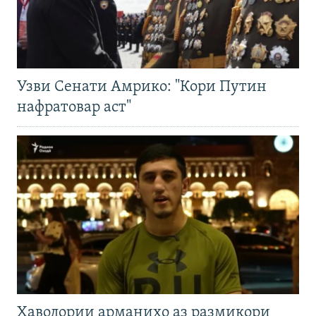
Узви Сенати Амрико: "Кори Путин
нафратовар аст"
Ҳаводории арманиҳо аз размикори