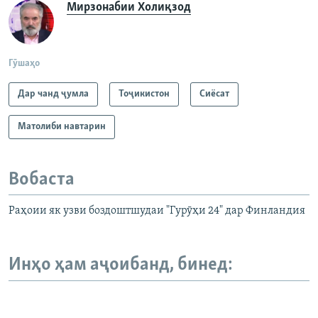
Мирзонабии Холиқзод
Гӯшаҳо
Дар чанд ҷумла
Тоҷикистон
Сиёсат
Матолиби навтарин
Вобаста
Раҳоии як узви боздоштшудаи "Гурӯҳи 24" дар Финландия
Инҳо ҳам аҷоибанд, бинед: