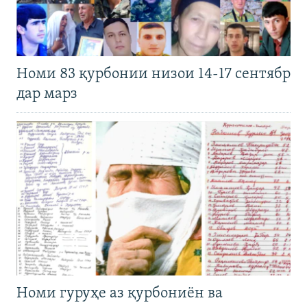
Номи 83 қурбонии низои 14-17 сентябр
дар марз
Номи гуруҳе аз қурбониён ва