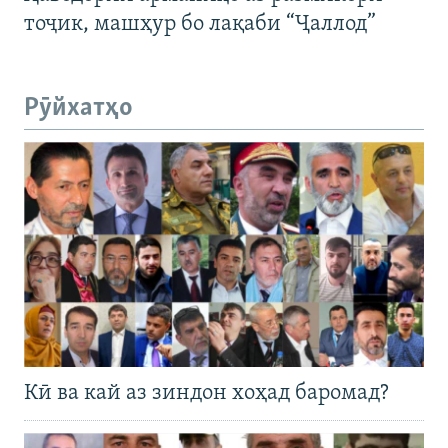
тоҷик, машҳур бо лақаби “Ҷаллод”
Рӯйхатҳо
Кӣ ва кай аз зиндон хоҳад баромад?