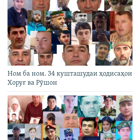
Ном ба ном. 34 кушташудаи ҳодисаҳои
Хоруғ ва Рӯшон