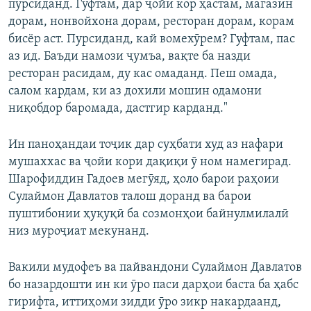
пурсиданд. Гуфтам, дар ҷойи кор ҳастам, магазин
дорам, нонвойхона дорам, ресторан дорам, корам
бисёр аст. Пурсиданд, кай вомехӯрем? Гуфтам, пас
аз ид. Баъди намози ҷумъа, вақте ба назди
ресторан расидам, ду кас омаданд. Пеш омада,
салом кардам, ки аз дохили мошин одамони
ниқобдор баромада, дастгир карданд."
Ин паноҳандаи тоҷик дар суҳбати худ аз нафари
мушаххас ва ҷойи кори дақиқи ӯ ном намегирад.
Шарофиддин Гадоев мегӯяд, ҳоло барои раҳоии
Сулаймон Давлатов талош доранд ва барои
пуштибонии ҳуқуқӣ ба созмонҳои байнулмилалӣ
низ муроҷиат мекунанд.
Вакили мудофеъ ва пайвандони Сулаймон Давлатов
бо назардошти ин ки ӯро паси дарҳои баста ба ҳабс
гирифта, иттиҳоми зидди ӯро зикр накардаанд,