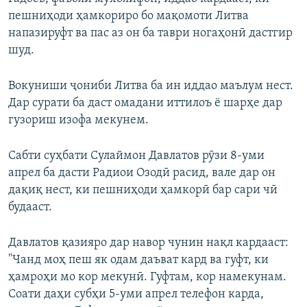
пешниҳоди ҳамкориро бо мақомоти Литва
напазируфт ва пас аз он ба таври ногаҳонӣ дастгир
шуд.
Вокуниши ҷониби Литва ба ин иддао маълум нест.
Дар сурати ба даст омадани иттилоъ ё шарҳе дар
гузориш изофа мекунем.
Сабти суҳбати Сулаймон Давлатов рӯзи 8-уми
апрел ба дасти Радиои Озодӣ расид, вале дар он
дақиқ нест, ки пешниҳоди ҳамкорӣ бар сари чӣ
будааст.
Давлатов қазияро дар навор чунин нақл кардааст:
"Чанд моҳ пеш як одам даъват кард ва гуфт, ки
ҳамроҳи мо кор мекунӣ. Гуфтам, кор намекунам.
Соати даҳи субҳи 5-уми апрел телефон карда,