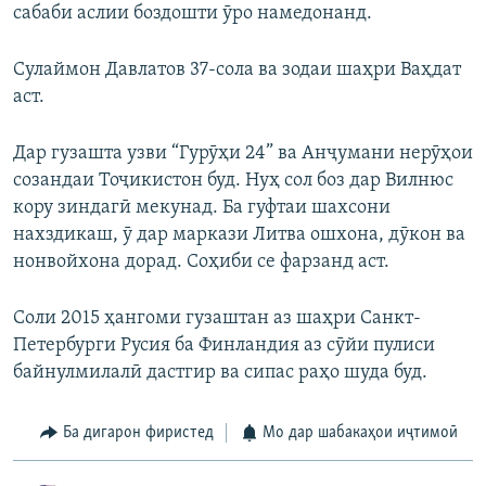
сабаби аслии боздошти ӯро намедонанд.
Сулаймон Давлатов 37-сола ва зодаи шаҳри Ваҳдат
аст.
Дар гузашта узви “Гурӯҳи 24” ва Анҷумани нерӯҳои
созандаи Тоҷикистон буд. Нуҳ сол боз дар Вилнюс
кору зиндагӣ мекунад. Ба гуфтаи шахсони
нахздикаш, ӯ дар маркази Литва ошхона, дӯкон ва
нонвойхона дорад. Соҳиби се фарзанд аст.
Соли 2015 ҳангоми гузаштан аз шаҳри Санкт-
Петербурги Русия ба Финландия аз сӯйи пулиси
байнулмилалӣ дастгир ва сипас раҳо шуда буд.
Ба дигарон фиристед
Мо дар шабакаҳои иҷтимоӣ