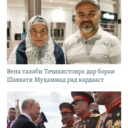
Вена талаби Тоҷикистонро дар бораи
Шавкати Муҳаммад рад кардааст