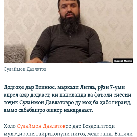
ГУЗОРИШҲОИ РАДИОӢ
Русский
ПАЙГИРӢ КУНЕД
Ҳамаи сомонаҳои RFE/RL
Сулаймон Давлатов
Додгоҳе дар Вилнюс, маркази Литва, рӯзи 7-уми
апрел амр додааст, ки паноҳанда ва фаъоли сиёсии
тоҷик Сулаймон Давлатовро ду моҳ ба ҳабс гиранд,
аммо сабабашро ошкор накардааст.
Ҳоло
Сулаймон Давлатов
ро дар Боздоштгоҳи
муҳоҷирони ғайриқонунӣ нигоҳ медоранд. Вакили