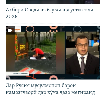
Ахбори Озодӣ аз 6-уми августи соли
2026
Дар Русия мусулмонон барои
намозгузорӣ дар кӯча ҷазо мегиранд