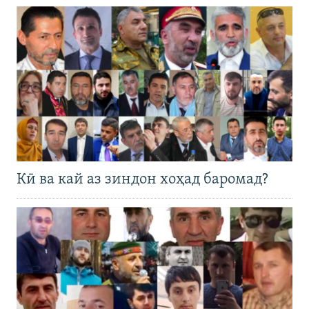
Кӣ ва кай аз зиндон хоҳад баромад?