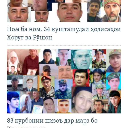
Ном ба ном. 34 кушташудаи ҳодисаҳои
Хоруғ ва Рӯшон
83 қурбонии низоъ дар марз бо