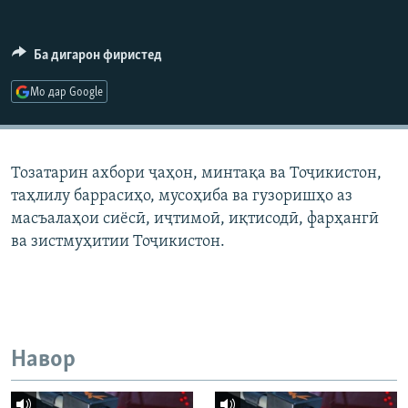
ГУЗОРИШҲОИ РАДИОӢ
Русский
Ба дигарон фиристед
ПАЙГИРӢ КУНЕД
Мо дар Google
Тозатарин ахбори ҷаҳон, минтақа ва Тоҷикистон,
таҳлилу баррасиҳо, мусоҳиба ва гузоришҳо аз
Ҳамаи сомонаҳои RFE/RL
масъалаҳои сиёсӣ, иҷтимоӣ, иқтисодӣ, фарҳангӣ
ва зистмуҳитии Тоҷикистон.
Навор