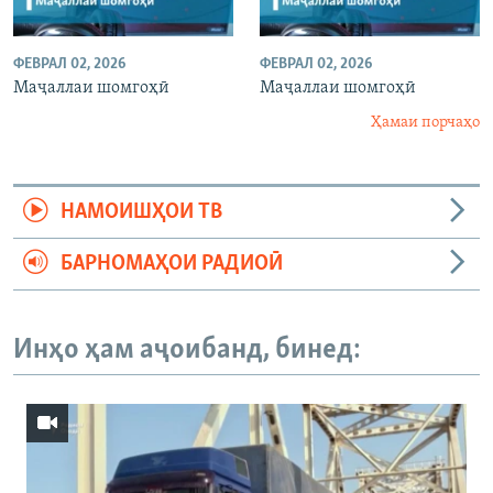
ФЕВРАЛ 02, 2026
ФЕВРАЛ 02, 2026
Маҷаллаи шомгоҳӣ
Маҷаллаи шомгоҳӣ
Ҳамаи порчаҳо
НАМОИШҲОИ ТВ
БАРНОМАҲОИ РАДИОӢ
Инҳо ҳам аҷоибанд, бинед: