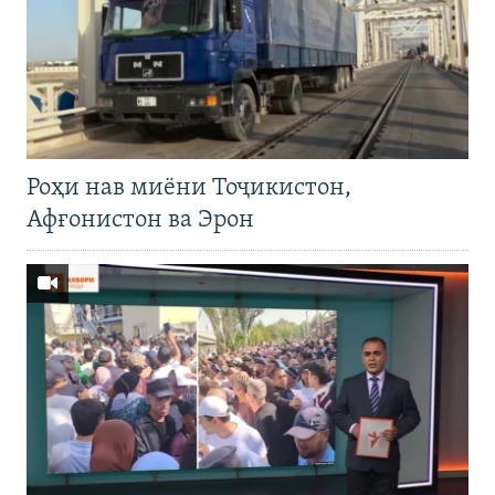
Роҳи нав миёни Тоҷикистон,
Афғонистон ва Эрон