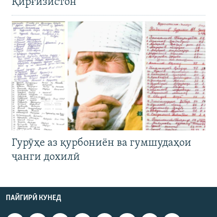
Қирғизистон
Гурӯҳе аз қурбониён ва гумшудаҳои
ҷанги дохилӣ
ПАЙГИРӢ КУНЕД