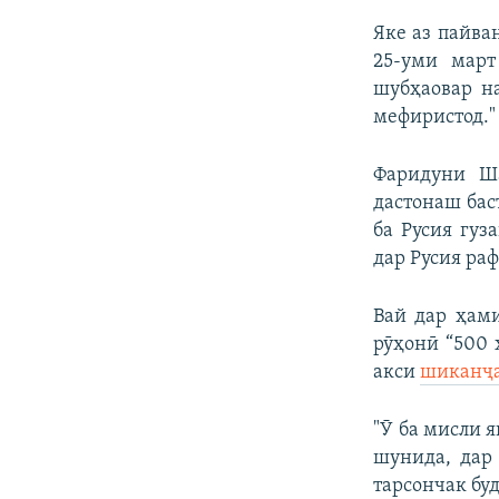
Яке аз пайва
25-уми март
шубҳаовар н
мефиристод."
Фаридуни Ша
дастонаш баст
ба Русия гуз
дар Русия раф
Вай дар ҳами
рӯҳонӣ “500 
акси
шиканҷа
"Ӯ ба мисли 
шунида, дар
тарсончак буд