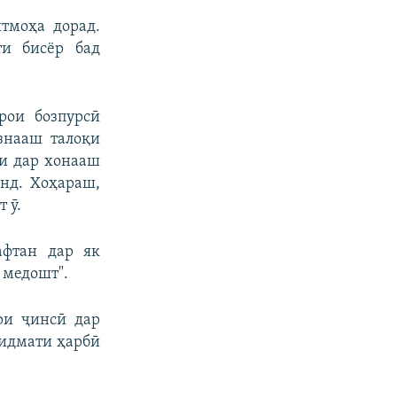
тмоҳа дорад.
ти бисёр бад
рои бозпурсӣ
знааш талоқи
ли дар хонааш
нд. Хоҳараш,
 ӯ.
афтан дар як
 медошт".
ри ҷинсӣ дар
хидмати ҳарбӣ