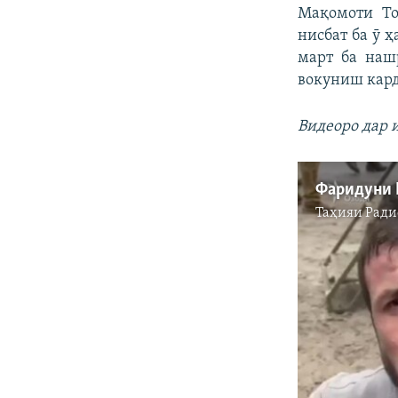
Мақомоти То
нисбат ба ӯ 
март ба наш
вокуниш кард
Видеоро дар 
Таҳияи
Ради