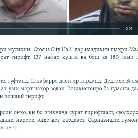
2:07
EMBED
БА ДИГАРОН 
ори мусиқии “Crocus City Hall" дар наздикии шаҳри Ма
рат гирифт. 137 нафар кушта ва беш аз 180 тани 
ия гуфтанд, 11 нафарро дастгир карданд. Додгоҳи Ба
Auto
240p
360p
480p
24-уми март чаҳор зодаи Тоҷикистонро ба гумони да
720p
1080p
си пешакӣ гирифт.
рсии онҳо, ки бо шикнаҷа сурат гирифтааст, суолҳоро
удани иқрори онҳо доғ кардааст. Сарнавишти гумо
м нест.