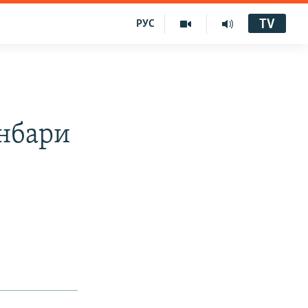
TV
РУС
онбари