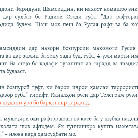
ндони Фаридуни Шамсиддин, ки нахост номашро зик
 дар суҳбат бо Радиои Озодӣ гуфт: "Дар рафтор
адида будем. Шаш моҳ пеш ба Русия рафт ва ба хо
мсиддин дар навори бозпурсии мақомоти Русия
а ва дар замин ба зону зада буд, гуфт, 4-уми марти и
ашт. Ба онҷо бо ҳадафи гузаштан аз сарҳад ва тамд
та будааст.
н бозпурсӣ гуфт, ки барои иҷрои ҳамлаи террорист
ҳазор рубл” гирифт. Каналҳои русӣ дар Телеграм рӯз
 шудани ӯро бо барқ нашр карданд
.
як муҳоҷири одӣ рафтор дошт ва касе ба ӯ шубҳа надош
 ҳолати шок афтодем. Як гунҷишкро кушта наметаво
," – илова кард ҳамсуҳбати мо.