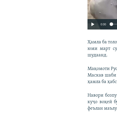
0:00
Ҳамла ба тол
юми март су
шудаанд.
Мақомоти Рус
Маскав шаби 
ҳамла ба ҳаб
Навори бозпу
куҷо воқеӣ б
феълан маълу