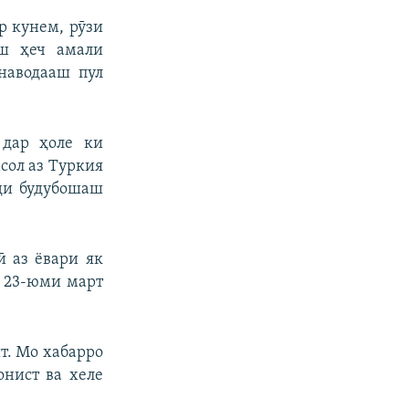
р кунем, рӯзи
аш ҳеч амали
наводааш пул
 дар ҳоле ки
мсол аз Туркия
иди будубошаш
ӣ аз ёвари як
и 23-юми март
т. Мо хабарро
нист ва хеле