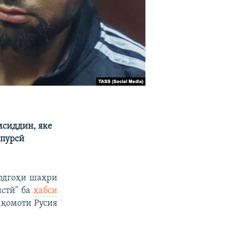
мсиддин, яке
зпурсӣ
додгоҳи шаҳри
истӣ" ба
ҳабси
ақомоти Русия