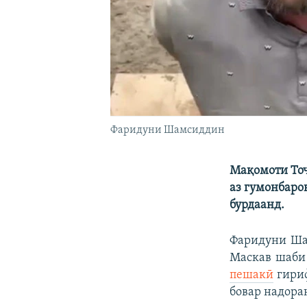
Фаридуни Шамсиддин
Мақомоти Тоҷ
аз гумонбаро
бурдаанд.
Фаридуни Шам
Маскав шаби 
пешакӣ
гириф
бовар надора