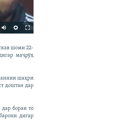
Auto
240p
ФИРИСТЕД
скав шоми 22-
360p
дигар маҷрӯҳ
480p
720p
сманнии шаҳри
1080p
ст доштан дар
px
бар
 дар бораи то
нбарони дигар