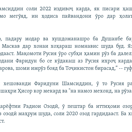
мсиддин соли 2022 издивоҷ карда, як писари ҳаш
мо мегӯяд, ин ҳодиса пайвандони ӯро дар ҳола
р, падару модар ва хушдоманашро ба Душанбе ба
р Маскав дар хонаи хоҳараш номнавис шуда буд. Я
дааст. Мақомоти Русия ӯро субҳи ҳамин рӯз ба дале
рдани Фаридун бо се кӯдакаш аз Русия ихроҷ карда
рова, шоми имрӯз бояд ба Тоҷикистон бирасад,” -- гуфт
 хешованди Фаридуни Шамсиддин, ӯ то Русия р
шаҳри Ҳисор кор мекард ва "на намоз мехонд, на рӯза
дарёфтии Радиои Озодӣ, ӯ пештар ба иттиҳоми озо
з озодӣ маҳрум шуда, соли 2020 озод гардидааст. Ба 
т.