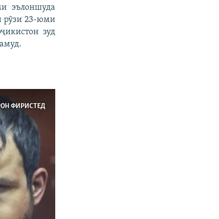
ми эълоншуда
ӣ рӯзи 23-юми
ҷикистон зуд
намуд.
РОН ФИРИСТЕД