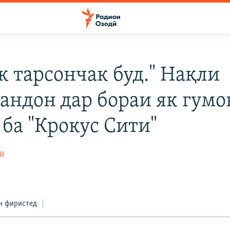
к тарсончак буд." Нақли
андон дар бораи як гум
 ба "Крокус Сити"
ӣ
н фиристед