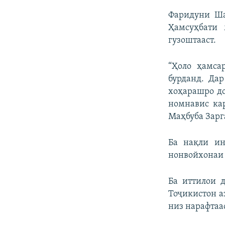
Фаридуни Ша
Ҳамсуҳбати 
гузоштааст.
“Ҳоло ҳамса
бурданд. Да
хоҳарашро до
номнавис ка
Маҳбуба Зарга
Ба нақли ин
нонвойхонаи 
Ба иттилои 
Тоҷикистон а
низ нарафтаас