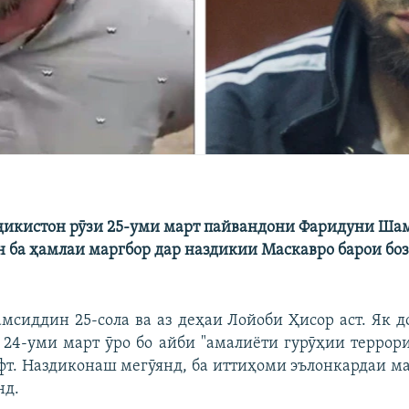
икистон рӯзи 25-уми март пайвандони Фаридуни Ша
н ба ҳамлаи маргбор дар наздикии Маскавро барои бо
сиддин 25-сола ва аз деҳаи Лойоби Ҳисор аст. Як 
24-уми март ӯро бо айби "амалиёти гурӯҳии террор
т. Наздиконаш мегӯянд, ба иттиҳоми эълонкардаи м
нд.