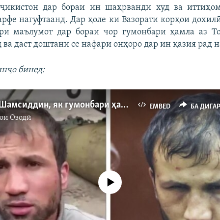
ҷикистон дар бораи ин шаҳрванди худ ва иттиҳо
ҳарфе нагуфтаанд. Дар ҳоле ки Вазорати корҳои дохил
ри маълумот дар бораи чор гумонбари ҳамла аз То
 ва даст доштани се нафари онҳоро дар ин қазия рад 
инҷо бинед:
Фаридуни Шамсиддин, як гумонбари ҳамла ба "Крокус" кист?
EMBED
БА ДИГА
ои Озодӣ
Феълан кор намекунад