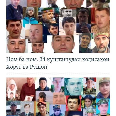
Ном ба ном. 34 кушташудаи ҳодисаҳои
Хоруғ ва Рӯшон