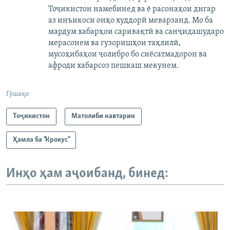
Тоҷикистон намебинед ва ё расонаҳои дигар
аз инъикоси онҳо худдорӣ меварзанд. Мо ба
мардум хабарҳои саривақтӣ ва санҷидашударо
мерасонем ва гузоришҳои таҳлилӣ,
мусоҳибаҳои ҷолибро бо сиёсатмадорон ва
афроди хабарсоз пешкаш мекунем.
Гӯшаҳо
Тоҷикистон
Матолиби навтарин
Ҳамла ба "Крокус"
Инҳо ҳам аҷоибанд, бинед: