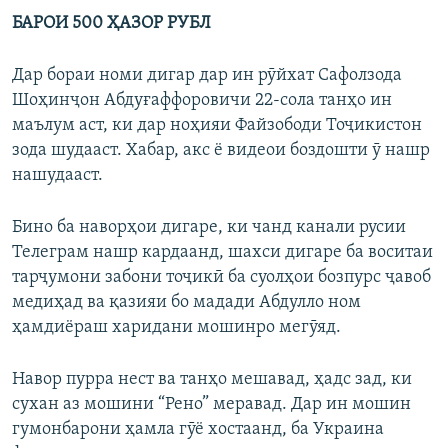
БАРОИ 500 ҲАЗОР РУБЛ
Дар бораи номи дигар дар ин рӯйхат Сафолзода
Шоҳинҷон Абдуғаффоровичи 22-сола танҳо ин
маълум аст, ки дар ноҳияи Файзободи Тоҷикистон
зода шудааст. Хабар, акс ё видеои боздошти ӯ нашр
нашудааст.
Бино ба наворҳои дигаре, ки чанд канали русии
Телеграм нашр кардаанд, шахси дигаре ба воситаи
тарҷумони забони тоҷикӣ ба суолҳои бозпурс ҷавоб
медиҳад ва қазияи бо мадади Абдулло ном
ҳамдиёраш харидани мошинро мегӯяд.
Навор пурра нест ва танҳо мешавад, ҳадс зад, ки
сухан аз мошини “Рено” меравад. Дар ин мошин
гумонбарони ҳамла гӯё хостаанд, ба Украина