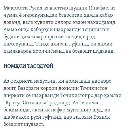
Мақомоти Русия аз дастгир шудани 11 нафар, аз
ҷумла 4 иҷрокунандаи бевоситаи ҳамла хабар
доданд, вале ҳувияти онҳоро эълон накардаанд.
Аммо онҳо хабарҳои шаҳрванди Тоҷикистон
будани ҳамлаваронро низ тасдиқ ё рад
намекунанд. Танҳо ахиран гуфтанд, ки ҳамаи
ҳамлаварон хориҷиёнанд ва боздошт шудаанд.
НОМҲОИ ТАСОДУФӢ
Аз феҳристи нахустин, ки номи шаш нафарро
дошт, Вазорати корҳои дохилии Тоҷикистон
ширкати се шаҳрванди Тоҷикистонро дар ҳамлаи
“Крокус Сити ҳолл” рад кард. Аз се номи
боқимонда, акси як нафар мунташир шуд, ки
шабакаҳои русӣ гуфтанд, дар вилояти Брянск
боздошт шудааст.