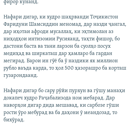
фирор кунанд.
Нафари дигар, ки худро шаҳрванди Тоҷикистон
Фаридуни Шамсиддин меномад, дар назди ҷангал,
дар иҳотаи афроди мусаллаҳ, ки эҳтимолан аз
ниҳодҳои интизомии Русияанд, таҳти фишор, бо
дастони баста ва тани ларзон ба суолҳо посух
медиҳад ва ширкаташ дар ҳамларо ба гардан
мегирад. Барои ин гӯё ба ӯ наздики як миллион
рубло ваъда карда, то ҳол 500 ҳазорашро ба корташ
гузарондаанд.
Нафари дигар бо сару рӯйи пурхун ва гӯшу манаҳи
докапеч худро Раҷабализода ном мебарад. Дар
наворҳои дигар дида мешавад, ки сарбозе гӯши
рости ӯро мебурад ва ба даҳони ӯ меандозад, то
бихӯрад.