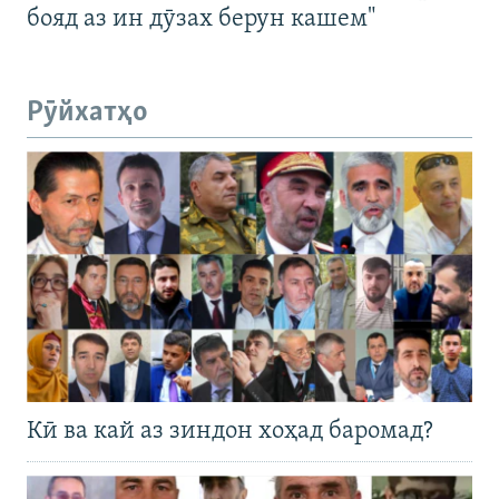
бояд аз ин дӯзах берун кашем"
Рӯйхатҳо
Кӣ ва кай аз зиндон хоҳад баромад?