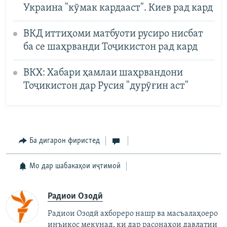
Украина "кӯмак кардааст". Киев рад кард
ВКД иттиҳоми матбуоти русиро нисбат
ба се шаҳрванди Тоҷикистон рад кард
ВКХ: Хабари ҳамлаи шаҳрвандони
Тоҷикистон дар Русия "дурӯғин аст"
Ба дигарон фиристед
Мо дар шабакаҳои иҷтимоӣ
Радиои Озодӣ
Радиои Озодӣ ахбореро нашр ва масъалаҳоеро
инъикос мекунад, ки дар расонаҳои давлатии