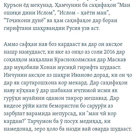
Қуръон ёд мекунад. Ҳамчунин ба саҳифаҳои “Ман
ошиқи дини Ислом”, “Ислом – ҳаёти ман”,
“Тоҷикони дунё” ва ҳам саҳифаҳое дар бораи
гирифтани шаҳрвандии Русия узв аст.
Аммо сафҳаи нав боз кардааст ва дар он аксҳое
нашр намудааст, ки яке аз онҳо аз соли 2016 дар
соҳилҳои маҳаллаи Краснохолмская дар Маскав
дар муқобили Хонаи мусиқӣ гирифта шудааст.
Инчунин аксҳое аз шаҳри Иваново дорад, ки он ҷо
дар як сартарошхона кор мекард. Дар саҳифаҳои
наву кӯҳнаи ӯ дар шабакаи иҷтимоӣ исми як
гурӯҳи муайяни одамон такрор мешавад. Дар
видеое рӯйи кати бемористон бо сарурӯи аз
зарбулат варамида мепурсад, ки "ман чӣ кор
кардам?" Тарҷумон ба ӯ посух медиҳад, ки
намедонад, зеро ҳоло ба назди вай оварда шудааст.