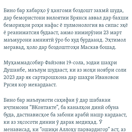
Бино бар хабарҳо ӯ ҳангоми боздошт захмӣ шуда,
дар бемористони вилоятии Брянск аввал дар бахши
бемориҳои роҳи нафас ё пулмонология ва сипас эҳё
ё реаниматсия будааст, аммо нимирӯзии 23 март
маъмурони амниятӣ ӯро бо худ бурдаанд. Эҳтимол
меравад, ҳоло дар боздоштгоҳи Маскав бошад.
Муҳаммадсобир Файзови 19-сола, зодаи шаҳри
Душанбе, маълум шудааст, ки аз моҳи ноябри соли
2023 дар як сартарошхона дар шаҳри Ивановои
Русия кор мекардааст.
Бино бар маълумоти саҳифаи ӯ дар шабакаи
иҷтимоии “ВКонтакте”, ба каналҳои динӣ обуна
буда, дастнависҳое ба забони арабӣ нашр кардааст,
ки аз эҳсосоти динии ӯ дарак медиҳад. Ӯ
менависад, ки “ошиқи Аллоҳу парвардигор” аст, аз