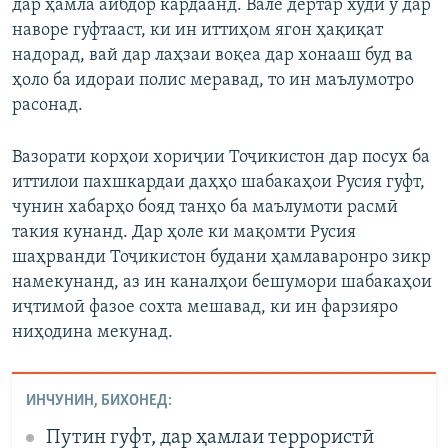
дар ҳамла айбдор кардаанд. Вале дертар худи ӯ дар
наворе гуфтааст, ки ин иттиҳом ягон ҳақиқат
надорад, вай дар лаҳзаи воқеа дар хонааш буд ва
ҳоло ба идораи полис меравад, то ин маълумотро
расонад.
Вазорати корҳои хориҷии Тоҷикистон дар посух ба
иттилои пахшкардаи даҳҳо шабакаҳои Русия гуфт,
чунин хабарҳо бояд танҳо ба маълумоти расмӣ
такия кунанд. Дар ҳоле ки мақомти Русия
шаҳрванди Тоҷикистон будани ҳамлаваронро зикр
намекунанд, аз ин каналҳои бешумори шабакаҳои
иҷтимоӣ фазое сохта мешавад, ки ин фарзияро
ниҳодина мекунад.
ИНЧУНИН, БИХОНЕД:
Путин гуфт, дар ҳамлаи террористӣ