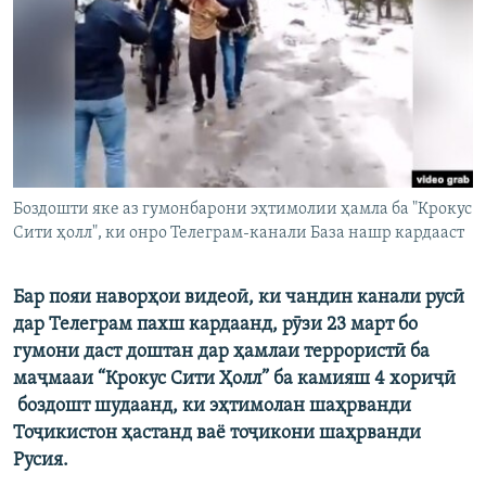
ГУЗОРИШҲОИ РАДИОӢ
Русский
ПАЙГИРӢ КУНЕД
Боздошти яке аз гумонбарони эҳтимолии ҳамла ба "Крокус
Сити ҳолл", ки онро Телеграм-канали База нашр кардааст
Ҳамаи сомонаҳои RFE/RL
Бар пояи наворҳои видеоӣ, ки чандин канали русӣ
дар Телеграм пахш кардаанд, рӯзи 23 март бо
гумони даст доштан дар ҳамлаи террористӣ ба
маҷмааи “Крокус Сити Ҳолл” ба камияш 4 хориҷӣ
боздошт шудаанд, ки эҳтимолан шаҳрванди
Тоҷикистон ҳастанд ваё тоҷикони шаҳрванди
Русия.