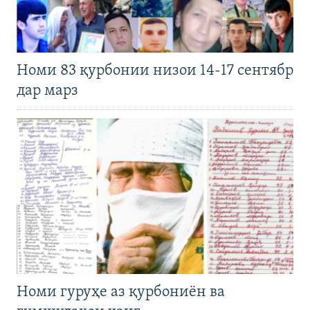
Номи 83 қурбонии низои 14-17 сентябр
дар марз
Номи гуруҳе аз қурбониён ва