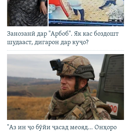
Занозанӣ дар "Арбоб". Як кас боздошт
шудааст, дигарон дар куҷо?
"Аз ин ҷо бӯйи ҷасад меояд… Онҳоро