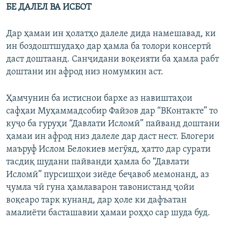
БЕ ДАЛЕЛ ВА ИСБОТ
Дар ҳамаи ин ҳолатҳо далеле дида намешавад, ки
ин боздоштшудаҳо дар ҳамла ба толори консертӣ
даст доштаанд. Санҷидани воқеияти ба ҳамла рабт
доштани ин афрод низ номумкин аст.
Ҳамчунин ба истиснои бархе аз навиштаҳои
сафҳаи Муҳаммадсобир Файзов дар “ВКонтакте” то
куҷо ба гуруҳи “Давлати Исломӣ” пайванд доштани
ҳамаи ин афрод низ далеле дар даст нест. Блогери
маъруф Ислом Белокиев мегӯяд, ҳатто дар сурати
тасдиқ шудани пайванди ҳамла бо “Давлати
Исломӣ” пурсишҳои зиёде беҷавоб мемонанд, аз
ҷумла чӣ гуна ҳамлаварон тавонистанд ҷойи
воқеаро тарк кунанд, дар ҳоле ки дафъатан
амалиёти басташавии ҳамаи роҳҳо сар шуда буд.