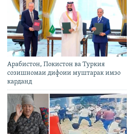
Арабистон, Покистон ва Туркия
созишномаи дифоии муштарак имзо
карданд