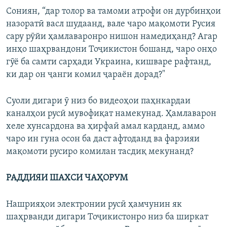
Сониян, “дар толор ва тамоми атрофи он дурбинҳои
назоратӣ васл шудаанд, вале чаро мақомоти Русия
сару рӯйи ҳамлаваронро нишон намедиҳанд? Агар
инҳо шаҳрвандони Тоҷикистон бошанд, чаро онҳо
гӯё ба самти сарҳади Украина, кишваре рафтанд,
ки дар он ҷанги комил ҷараён дорад?"
Суоли дигари ӯ низ бо видеоҳои паҳнкардаи
каналҳои русӣ мувофиқат намекунад. Ҳамлаварон
хеле хунсардона ва ҳирфаӣ амал карданд, аммо
чаро ин гуна осон ба даст афтоданд ва фарзияи
мақомоти русиро комилан тасдиқ мекунанд?
РАДДИЯИ ШАХСИ ЧАҲОРУМ
Нашрияҳои электронии русӣ ҳамчунин як
шаҳрванди дигари Тоҷикистонро низ ба ширкат