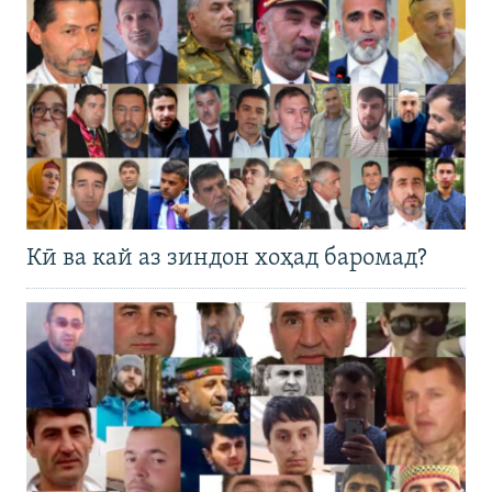
Кӣ ва кай аз зиндон хоҳад баромад?