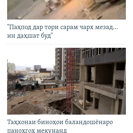
"Паҳпод дар тори сарам чарх мезад…
ин даҳшат буд"
Таҳхонаи биноҳои баландошёнаро
паноҳгоҳ мекунанд