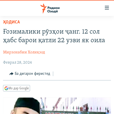
Пайвандҳои
дастрасӣ
Ҷаҳиш
ҲОДИСА
ба
ГӮШАҲО
Ғозималики рӯзҳои ҷанг. 12 сол
мояи
ГАПИ ОЗОД
СИЁСАТ
аслӣ
ҳабс барои қатли 22 узви як оила
РӮЗГОРИ МУҲОҶИР
Ҷаҳиш
ИҚТИСОД
ба
Мирзонабии Холиқзод
САЛОМ, ХОҲАР
ҶОМЕА
феҳристи
Феврал 28, 2024
ТАҲҚИҚОТ
ҚАЗИЯИ "КРОКУС"
аслӣ
Ҷаҳиш
ҶАНГ ДАР УКРАИНА
ОСИЁИ МАРКАЗӢ
Ба дигарон фиристед
ба
НАЗАРИ МАРДУМ
ФАРҲАНГ
ҷустор
Мо дар Google
ЧАНДРАСОНАӢ
МЕҲМОНИ ОЗОДӢ
БЛОГИСТОН
РӮЙХАТҲО
ВАРЗИШ
ОЗОДӢ ОНЛАЙН
ВИДЕО
КИТОБҲОИ ОЗОДӢ
НИГОРИСТОН