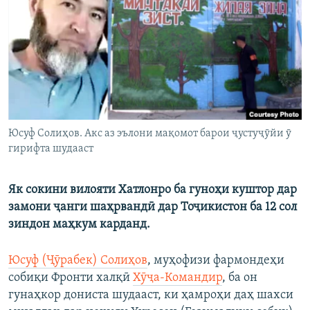
ГУЗОРИШҲОИ РАДИОӢ
Русский
ПАЙГИРӢ КУНЕД
Юсуф Солиҳов. Акс аз эълони мақомот барои ҷустуҷӯйи ӯ
гирифта шудааст
Ҳамаи сомонаҳои RFE/RL
Як сокини вилояти Хатлонро ба гуноҳи куштор дар
замони ҷанги шаҳрвандӣ дар Тоҷикистон ба 12 сол
зиндон маҳкум карданд.
Юсуф (Ҷӯрабек) Солиҳов
, муҳофизи фармондеҳи
собиқи Фронти халқӣ
Хӯҷа-Командир
, ба он
гунаҳкор дониста шудааст, ки ҳамроҳи даҳ шахси