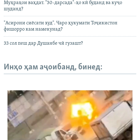
Муҳраҳои ваҳдат. "30-дарсада"-ҳо кӣ буданд ва куҷо
шуданд?
"Асирони сиёсати худ". Чаро ҳукумати Тоҷикистон
фишорро кам намекунад?
33 сол пеш дар Душанбе чӣ гузашт?
Инҳо ҳам аҷоибанд, бинед: