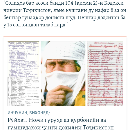
"Солиҳов бар асоси банди 104 (қисми 2)-и Кодекси
ҷиноии Тоҷикистон, яъне куштани ду нафар ё аз он
бештар гунаҳкор дониста шуд. Пештар додситон ба
ӯ 15 сол зиндон талаб кард."
ИНЧУНИН, БИХОНЕД:
Рӯйхат. Номи гуруҳе аз қурбониён ва
гумшудаҳои ҷанги дохилии Тоҷикистон