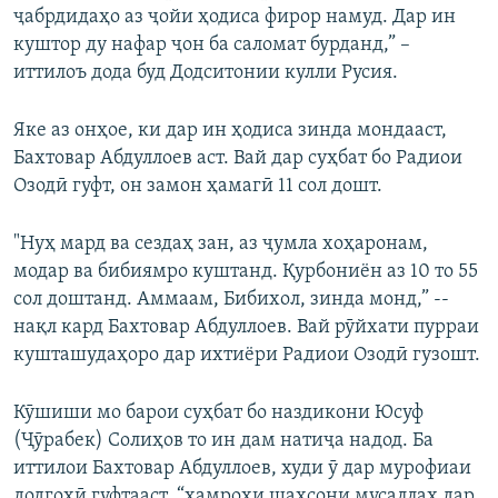
ҷабрдидаҳо аз ҷойи ҳодиса фирор намуд. Дар ин
куштор ду нафар ҷон ба саломат бурданд,” –
иттилоъ дода буд Додситонии кулли Русия.
Яке аз онҳое, ки дар ин ҳодиса зинда мондааст,
Бахтовар Абдуллоев аст. Вай дар суҳбат бо Радиои
Озодӣ гуфт, он замон ҳамагӣ 11 сол дошт.
"Нуҳ мард ва сездаҳ зан, аз ҷумла хоҳаронам,
модар ва бибиямро куштанд. Қурбониён аз 10 то 55
сол доштанд. Аммаам, Бибихол, зинда монд,” --
нақл кард Бахтовар Абдуллоев. Вай рӯйхати пурраи
кушташудаҳоро дар ихтиёри Радиои Озодӣ гузошт.
Кӯшиши мо барои суҳбат бо наздикони Юсуф
(Ҷӯрабек) Солиҳов то ин дам натиҷа надод. Ба
иттилои Бахтовар Абдуллоев, худи ӯ дар мурофиаи
додгоҳӣ гуфтааст, “ҳамроҳи шахсони мусаллаҳ дар