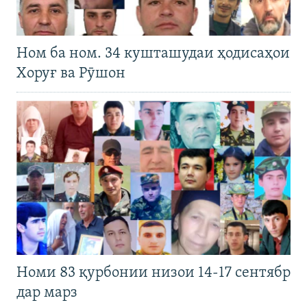
Ном ба ном. 34 кушташудаи ҳодисаҳои
Хоруғ ва Рӯшон
Номи 83 қурбонии низои 14-17 сентябр
дар марз