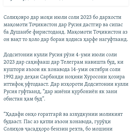
Солиҳовро дар моҳи июли соли 2023 бо дархости
мақомоти Тоҷикистон дар Русия дастгир ва сипас
ба Душанбе фиристоданд. Мақомоти Тоҷикистон аз
он вақт то ҳоло дар бораи ҳодиса ҳарфе нагуфтаанд.
Додситонии кулли Русия рӯзи 4-уми июли соли
2023 дар саҳифааш дар Телеграм навишта буд, ки
куштори аъзои як хонавода 14-уми октябри соли
1992 дар деҳаи Сарбанди ноҳияи Хуросони ҳозира
иттифоқ уфтодааст. Дар изҳороти Додситонии кулли
Русия гуфтаанд, “дар миёни қурбониён як зани
обистан ҳам буд”.
“Ҳадафи онҳо ғоратгарӣ ва азхудкунии моликият
будааст. Пас аз қатли аъзои хонавода, гурӯҳи
Солиҳов ҷасадҳоро бензин рехта, бо мошини