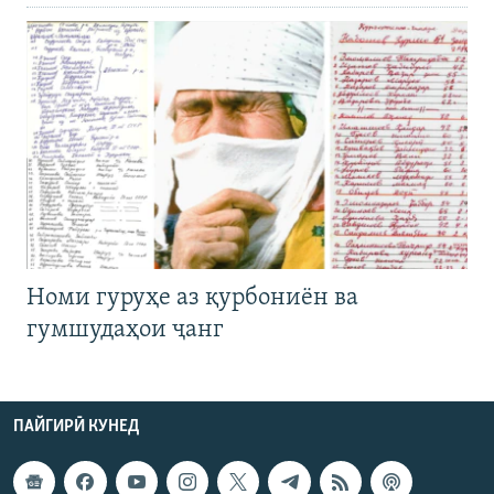
Номи гуруҳе аз қурбониён ва
гумшудаҳои ҷанг
ПАЙГИРӢ КУНЕД