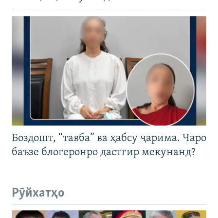
Боздошт, “тавба” ва ҳабсу ҷарима. Чаро
баъзе блогеронро дастгир мекунанд?
Рӯйхатҳо