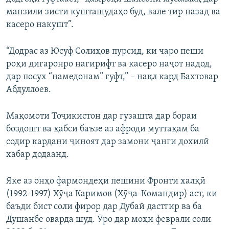
манзили зисти кушташудаҳо буд, вале тир назад ва
касеро накушт”.
“Додрас аз Юсуф Солиҳов пурсид, ки чаро пеши
роҳи дигаронро нагирифт ва касеро наҷот надод,
дар посух “намедонам” гуфт,” – нақл кард Бахтовар
Абдуллоев.
Мақомоти Тоҷикистон дар гузашта дар бораи
боздошт ва ҳабси баъзе аз афроди муттаҳам ба
содир кардани ҷиноят дар замони ҷанги дохилӣ
хабар додаанд.
Яке аз онҳо фармондеҳи пешини Фронти халқӣ
(1992-1997) Хӯҷа Каримов (Хӯҷа-Командир) аст, ки
баъди бист соли фирор дар Дубай дастгир ва ба
Душанбе оварда шуд. Ӯро дар моҳи феврали соли