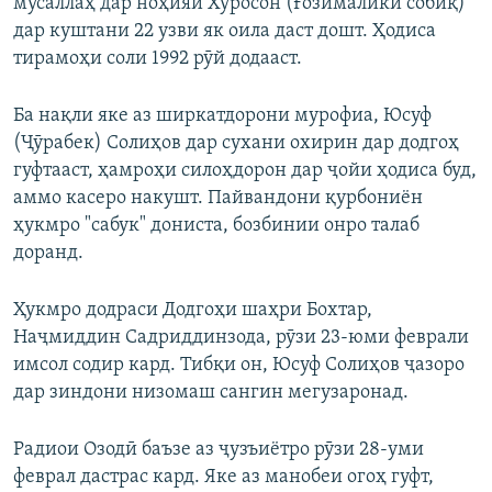
мусаллаҳ дар ноҳияи Хуросон (Ғозималики собиқ)
дар куштани 22 узви як оила даст дошт. Ҳодиса
тирамоҳи соли 1992 рӯй додааст.
Ба нақли яке аз ширкатдорони мурофиа, Юсуф
(Ҷӯрабек) Солиҳов дар сухани охирин дар додгоҳ
гуфтааст, ҳамроҳи силоҳдорон дар ҷойи ҳодиса буд,
аммо касеро накушт. Пайвандони қурбониён
ҳукмро "сабук" дониста, бозбинии онро талаб
доранд.
Ҳукмро додраси Додгоҳи шаҳри Бохтар,
Наҷмиддин Садриддинзода, рӯзи 23-юми феврали
имсол содир кард. Тибқи он, Юсуф Солиҳов ҷазоро
дар зиндони низомаш сангин мегузаронад.
Радиои Озодӣ баъзе аз ҷузъиётро рӯзи 28-уми
феврал дастрас кард. Яке аз манобеи огоҳ гуфт,