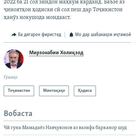
2022 ба 21 сол зиндон маҳкум карданд. Баъзе аз
ҷиноятҳои ҳодисаи сӣ сол пеш дар Тоҷикистон
ҳанӯз нокушода мондааст.
Ба дигарон фиристед
Мо дар шабакаҳои иҷтимоӣ
Мирзонабии Холиқзод
Гӯшаҳо
Тоҷикистон
Минтақаҳо
Ҳодиса
Вобаста
Чӣ гуна Мамадаёз Навҷувонов аз вазифа барканор шуд