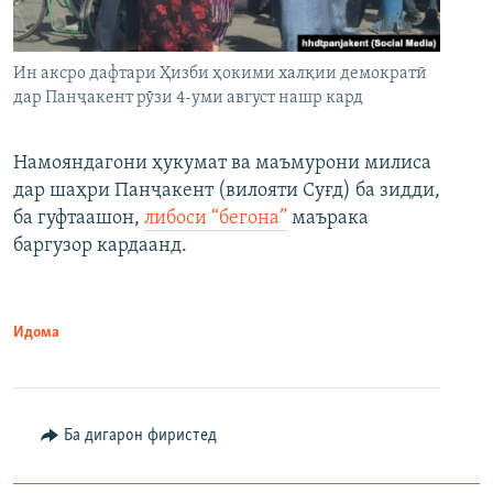
Ин аксро дафтари Ҳизби ҳокими халқии демократӣ
дар Панҷакент рӯзи 4-уми август нашр кард
Намояндагони ҳукумат ва маъмурони милиса
дар шаҳри Панҷакент (вилояти Суғд) ба зидди,
ба гуфтаашон,
либоси “бегона”
маърака
баргузор кардаанд.
Идома
Ба дигарон фиристед