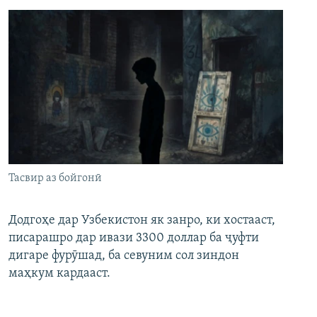
Тасвир аз бойгонӣ
Додгоҳе дар Узбекистон як занро, ки хостааст,
писарашро дар ивази 3300 доллар ба ҷуфти
дигаре фурӯшад, ба севуним сол зиндон
маҳкум кардааст.