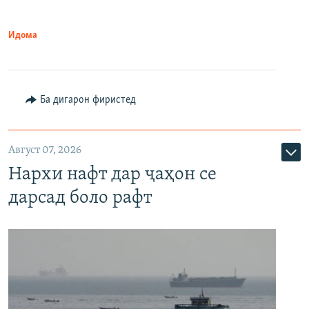
Идома
Ба дигарон фиристед
Август 07, 2026
Нархи нафт дар ҷаҳон се
дарсад боло рафт