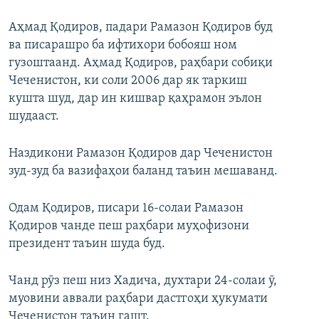
Аҳмад Қодиров, падари Рамазон Қодиров буд
ва писарашро ба ифтихори бобояш ном
гузоштаанд. Аҳмад Қодиров, раҳбари собиқи
Чеченистон, ки соли 2006 дар як таркиш
кушта шуд, дар ин кишвар қаҳрамон эълон
шудааст.
Наздикони Рамазон Қодиров дар Чеченистон
зуд-зуд ба вазифаҳои баланд таъин мешаванд.
Одам Қодиров, писари 16-солаи Рамазон
Қодиров чанде пеш раҳбари муҳофизони
президент таъин шуда буд.
Чанд рӯз пеш низ Хадича, духтари 24-солаи ӯ,
муовини аввали раҳбари дастгоҳи ҳукумати
Чеченистон таъин гашт.