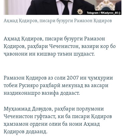
ГУЗОРИШҲОИ РАДИОӢ
Русский
Аҳмад Қодиров, писари бузурги Рамазон Қодиров
ПАЙГИРӢ КУНЕД
Аҳмад Қодиров, писари бузурги Рамазон
Қодиров, раҳбари Чеченистон, вазири кор бо
ҷавонони ин кишвар таъин шудааст.
Ҳамаи сомонаҳои RFE/RL
Рамазон Қодиров аз соли 2007 ин ҷумҳурии
тобеи Русияро раҳбарӣ мекунад ва аксари
наздиконашро вазифа додааст.
Муҳаммад Довудов, раҳбари порлумони
Чеченистон гуфтааст, ки ба писари Қодиров
ҳамзамон ордени олии ба номи Аҳмад
Қодиров додаанд.