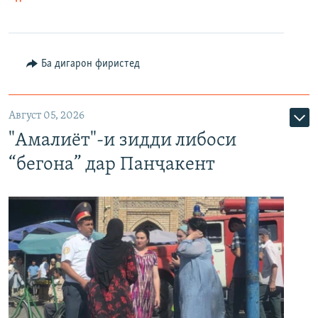
Ба дигарон фиристед
Август 05, 2026
"Амалиёт"-и зидди либоси
“бегона” дар Панҷакент