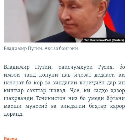
Владимир Путин. Акс аз бойгонӣ
Владимир Путин, раисҷумҳури Русия, бо
имзои чанд қонуни нав иҷозат додааст, ки
назорат ба кор ва зиндагии хориҷиён дар ин
кишвар сахттар шавад. Ҷое, ки садҳо ҳазор
шаҳрванди Тоҷикистон низ бо умеди ёфтани
маоши муносиб ва зиндагии беҳтар қарор
доранд.
Идома