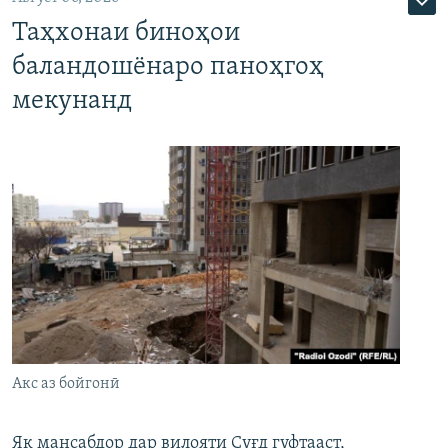
Таҳхонаи биноҳои
баландошёнаро паноҳгоҳ
мекунанд
Акс аз бойгонӣ
Як мансабдор дар вилояти Суғд гуфтааст,