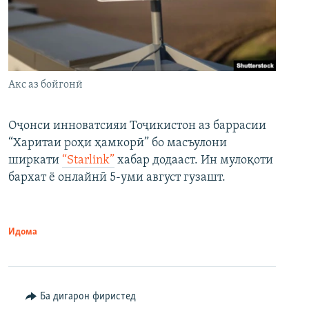
Акс аз бойгонӣ
Оҷонси инноватсияи Тоҷикистон аз баррасии
“Харитаи роҳи ҳамкорӣ” бо масъулони
ширкати
“Starlink”
хабар додааст. Ин мулоқоти
бархат ё онлайнӣ 5-уми август гузашт.
Идома
Ба дигарон фиристед