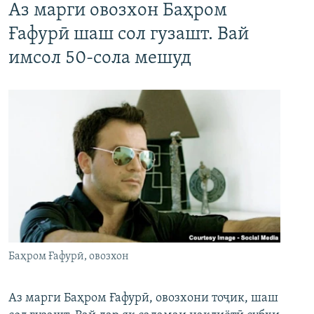
Аз марги овозхон Баҳром
Ғафурӣ шаш сол гузашт. Вай
имсол 50-сола мешуд
Баҳром Ғафурӣ, овозхон
Аз марги Баҳром Ғафурӣ, овозхони тоҷик, шаш