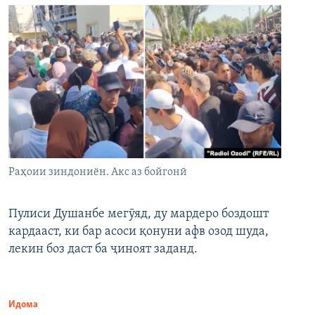
Раҳоии зиндониён. Акс аз бойгонӣ
Пулиси Душанбе мегӯяд, ду мардеро боздошт
кардааст, ки бар асоси қонуни афв озод шуда,
лекин боз даст ба ҷиноят заданд.
Идома