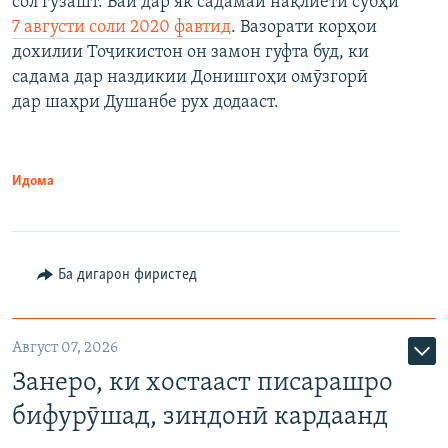
сол гузашт. Вай дар як садамаи нақлиётӣ субҳи
7 августи соли 2020 фавтид
. Вазорати корҳои
дохилии Тоҷикистон он замон гуфта буд, ки
садама дар наздикии Донишгоҳи омӯзгорӣ
дар шаҳри Душанбе рух додааст.
Идома
Ба дигарон фиристед
Август 07, 2026
Занеро, ки хостааст писарашро
бифурӯшад, зиндонӣ кардаанд