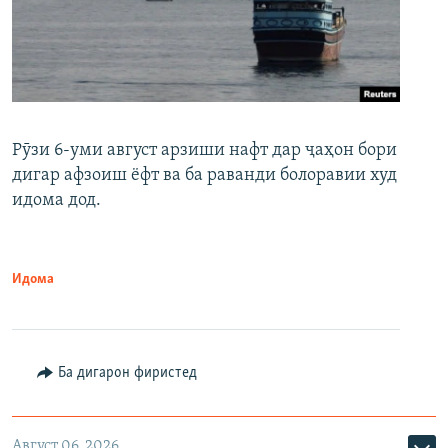
Рӯзи 6-уми август арзиши нафт дар ҷаҳон бори
дигар афзоиш ёфт ва ба раванди болоравии худ
идома дод.
Идома
Ба дигарон фиристед
Август 06, 2026