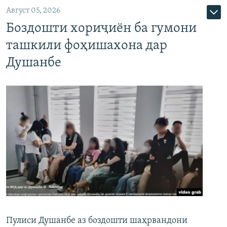
Август 05, 2026
Боздошти хориҷиён ба гумони
ташкили фоҳишахона дар
Душанбе
Пулиси Душанбе аз боздошти шаҳрвандони