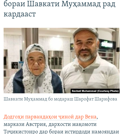
бораи Шавкати Муҳаммад рад
кардааст
Шавкати Муҳаммад бо модараш Шарофат Шарифова
Додгоҳи парвандаҳои ҷиноӣ дар Вена
,
маркази Австрия, дархости мақомоти
Тоҷикистонро дар бораи истирдоди намояндаи