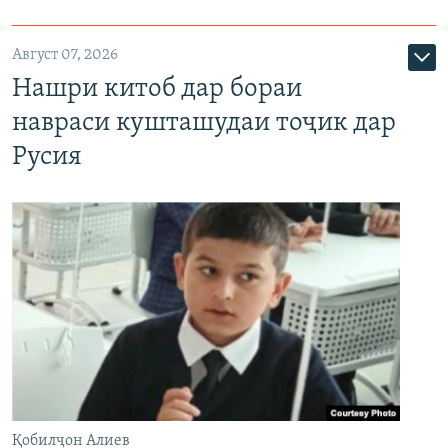
Август 07, 2026
Нашри китоб дар бораи
навраси кушташудаи тоҷик дар
Русия
Қобилҷон Алиев