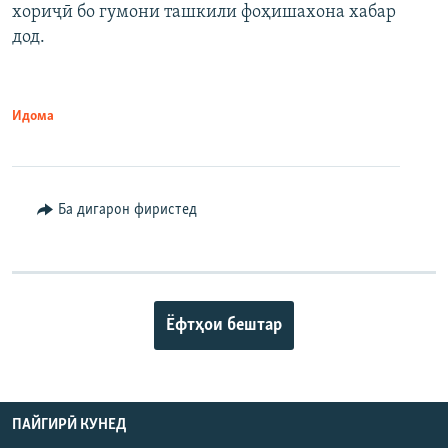
хориҷӣ бо гумони ташкили фоҳишахона хабар
дод.
Идома
Ба дигарон фиристед
Ёфтҳои бештар
ПАЙГИРӢ КУНЕД