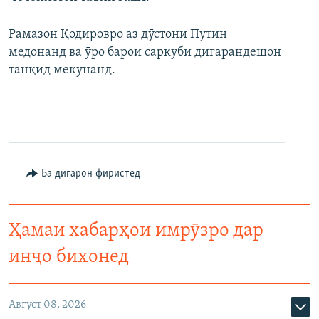
Рамазон Қодировро аз дӯстони Путин
медонанд ва ӯро барои саркуби дигарандешон
танқид мекунанд.
Ба дигарон фиристед
Ҳамаи хабарҳои имрӯзро дар
инҷо бихонед
Август 08, 2026