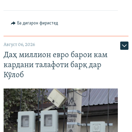
Ба дигарон фиристед
Август 06, 2026
Даҳ миллион евро барои кам
кардани талафоти барқ дар
Кӯлоб