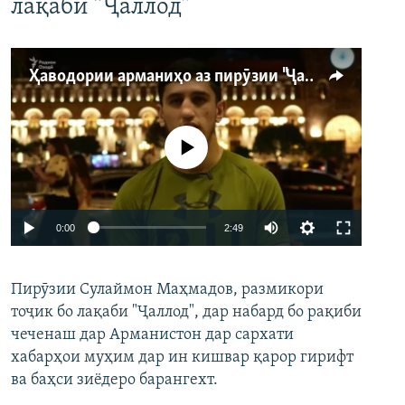
лақаби “Ҷаллод”
Ҳаводории арманиҳо аз пирӯзии "Ҷаллод"-и тоҷик
Феълан кор намекунад
Auto
0:00
2:49
240p
Пирӯзии Сулаймон Маҳмадов, размикори
360p
тоҷик бо лақаби "Ҷаллод", дар набард бо рақиби
480p
Auto
240p
360p
480p
чеченаш дар Арманистон дар сархати
720p
хабарҳои муҳим дар ин кишвар қарор гирифт
720p
1080p
ва баҳси зиёдеро барангехт.
1080p