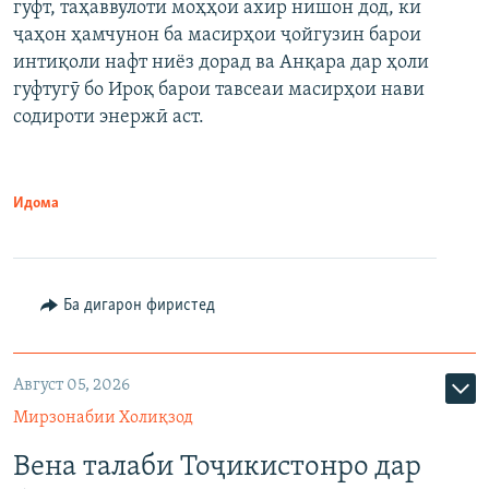
гуфт, таҳаввулоти моҳҳои ахир нишон дод, ки
ҷаҳон ҳамчунон ба масирҳои ҷойгузин барои
интиқоли нафт ниёз дорад ва Анқара дар ҳоли
гуфтугӯ бо Ироқ барои тавсеаи масирҳои нави
содироти энержӣ аст.
Идома
Ба дигарон фиристед
Август 05, 2026
Мирзонабии Холиқзод
Вена талаби Тоҷикистонро дар