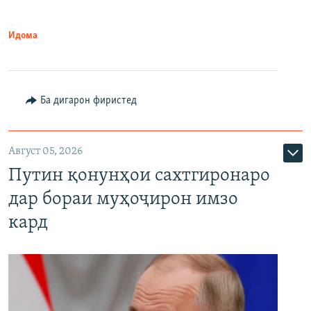
Идома
Ба дигарон фиристед
Август 05, 2026
Путин қонунҳои сахтгиронаро
дар бораи муҳоҷирон имзо
кард