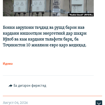
Бонки аврупоии таҷдид ва рушд барои нав
кардани иншоотҳои энергетикӣ дар шаҳри
Кӯлоб ва кам кардани талафоти барқ, ба
Тоҷикистон 10 миллион евро қарз медиҳад.
Идома
Ба дигарон фиристед
Август 06, 2026