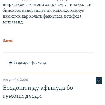
ширкатҳои сохтмонӣ ҳаққи фурӯши таҳхонаи
биноҳоро надоранд ва ин маконҳо ҳамчун
паноҳгоҳ дар ҳолати фавқулода истифода
мешаванд.
Идома
Ба дигарон фиристед
Август 06, 2026
Боздошти ду афвшуда бо
гумони дуздӣ