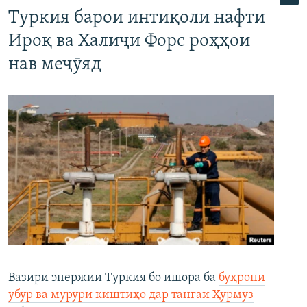
Туркия барои интиқоли нафти
Ироқ ва Халиҷи Форс роҳҳои
нав меҷӯяд
Вазири энержии Туркия бо ишора ба
бӯҳрони
убур ва мурури киштиҳо дар тангаи Ҳурмуз