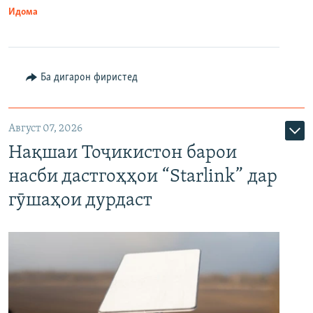
Идома
Ба дигарон фиристед
Август 07, 2026
Нақшаи Тоҷикистон барои
насби дастгоҳҳои “Starlink” дар
гӯшаҳои дурдаст