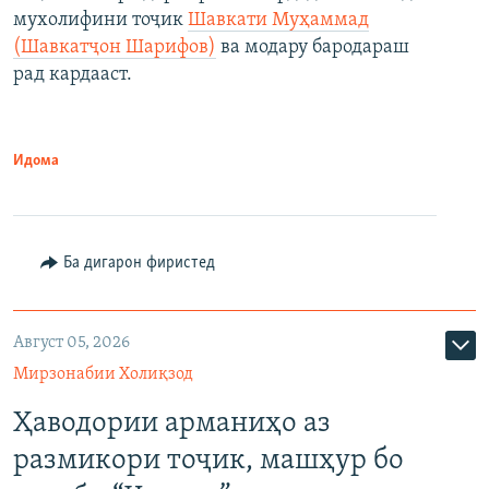
мухолифини тоҷик
Шавкати Муҳаммад
(Шавкатҷон Шарифов)
ва модару бародараш
рад кардааст.
Идома
Ба дигарон фиристед
Август 05, 2026
Мирзонабии Холиқзод
Ҳаводории арманиҳо аз
размикори тоҷик, машҳур бо