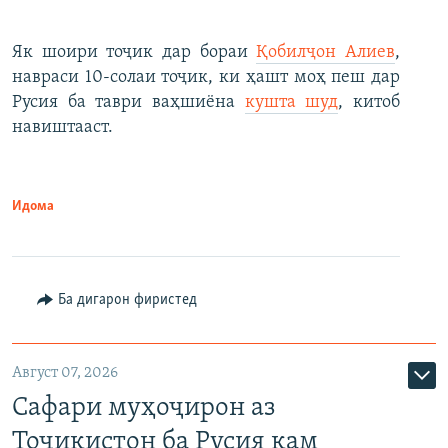
Як шоири тоҷик дар бораи
Қобилҷон Алиев
,
навраси 10-солаи тоҷик, ки ҳашт моҳ пеш дар
Русия ба таври ваҳшиёна
кушта шуд
, китоб
навиштааст.
Идома
Ба дигарон фиристед
Август 07, 2026
Сафари муҳоҷирон аз
Тоҷикистон ба Русия кам