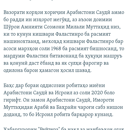
Вазорати корҳои хориҷии Арабистони Саудӣ аммо
бо радди ин изҳорот мегӯяд, аз аъзои доимии
Шӯрои Амнияти Созмони Милали Муттаҳид низ,
ки то кунун кишвари Фаластинро ба расмият
нашинохтаанд, мехоҳад кишвари Фаластинро бар
асоси марзҳои соли 1968 ба расмият бишносанд, то
мардуми Фаластин битавонанд ба ҳуқуқи машруъ
ва қонунӣ даст ёбанд ва як сулҳи фарогир ва
одилона барои ҳамагон ҳосил шавад.
Баҳс дар бораи оддисозии робитаҳо миёни
Арабистони Саудӣ ва Исроил аз соли 2020 боло
гирифт. Он замон Арабистони Саудӣ, Имороти
Муттаҳидаи Арабӣ ва Баҳрайн чароғи сабз нишон
доданд, то бо Исроил робита барқарор кунанд.
Хабаргузории "Рейтерз" ба нақл аз манбаъҳои огоҳ