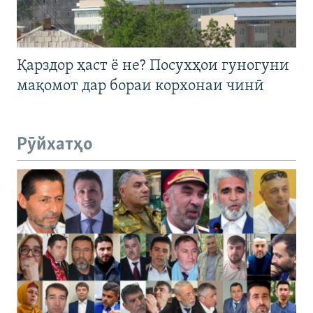
Қарздор ҳаст ё не? Посухҳои гуногуни
мақомот дар бораи корхонаи чинӣ
Рӯйхатҳо