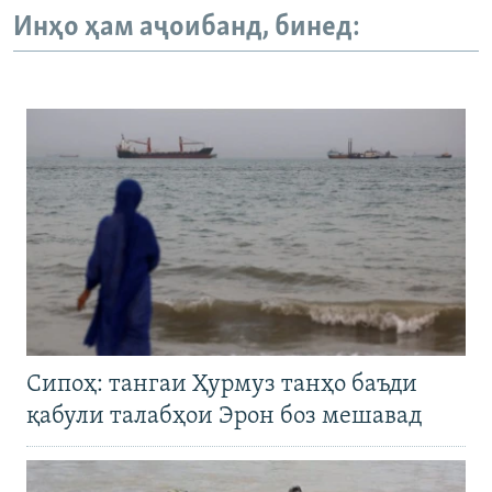
Инҳо ҳам аҷоибанд, бинед:
Сипоҳ: тангаи Ҳурмуз танҳо баъди
қабули талабҳои Эрон боз мешавад