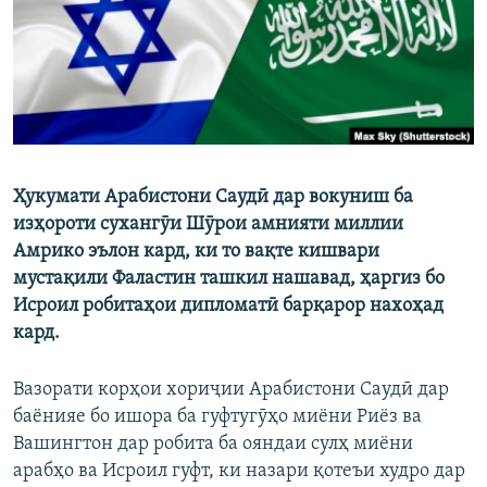
ГУЗОРИШҲОИ РАДИОӢ
Русский
ПАЙГИРӢ КУНЕД
Ҳукумати Арабистони Саудӣ дар вокуниш ба
изҳороти сухангӯи Шӯрои амнияти миллии
Ҳамаи сомонаҳои RFE/RL
Амрико эълон кард, ки то вақте кишвари
мустақили Фаластин ташкил нашавад, ҳаргиз бо
Исроил робитаҳои дипломатӣ барқарор нахоҳад
кард.
Вазорати корҳои хориҷии Арабистони Саудӣ дар
баёнияе бо ишора ба гуфтугӯҳо миёни Риёз ва
Вашингтон дар робита ба ояндаи сулҳ миёни
арабҳо ва Исроил гуфт, ки назари қотеъи худро дар