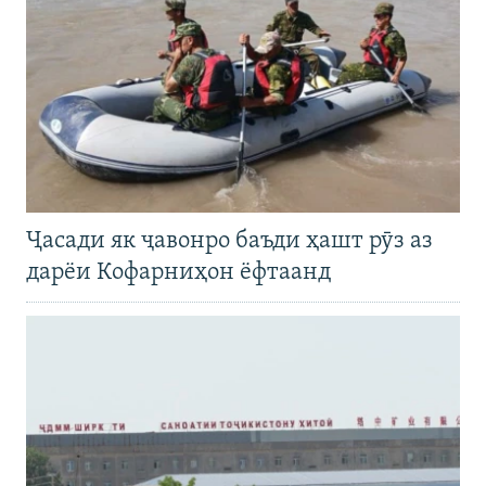
Ҷасади як ҷавонро баъди ҳашт рӯз аз
дарёи Кофарниҳон ёфтаанд