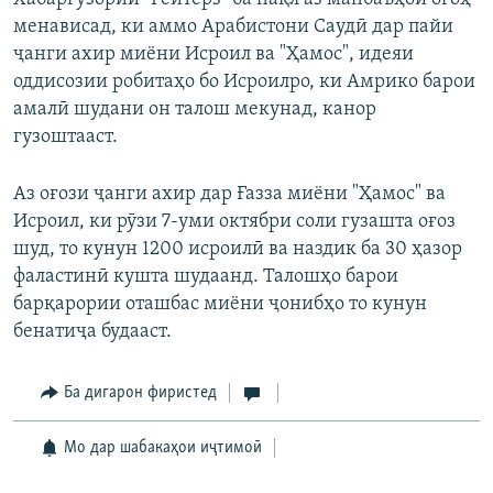
менависад, ки аммо Арабистони Саудӣ дар пайи
ҷанги ахир миёни Исроил ва "Ҳамос", идеяи
оддисозии робитаҳо бо Исроилро, ки Амрико барои
амалӣ шудани он талош мекунад, канор
гузоштааст.
Аз оғози ҷанги ахир дар Ғазза миёни "Ҳамос" ва
Исроил, ки рӯзи 7-уми октябри соли гузашта оғоз
шуд, то кунун 1200 исроилӣ ва наздик ба 30 ҳазор
фаластинӣ кушта шудаанд. Талошҳо барои
барқарории оташбас миёни ҷонибҳо то кунун
бенатиҷа будааст.
Ба дигарон фиристед
Мо дар шабакаҳои иҷтимоӣ