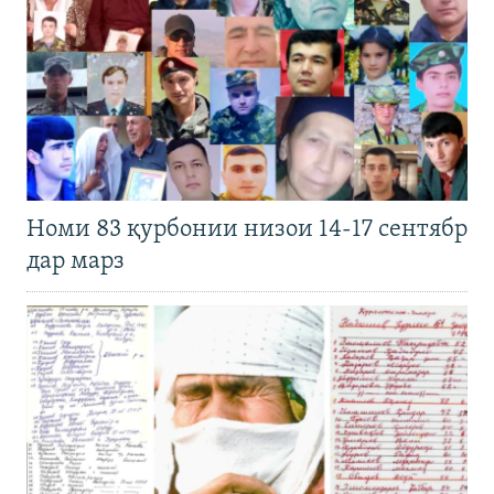
Номи 83 қурбонии низои 14-17 сентябр
дар марз