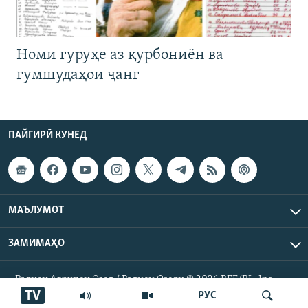
Номи гуруҳе аз қурбониён ва
гумшудаҳои ҷанг
ПАЙГИРӢ КУНЕД
МАЪЛУМОТ
ЗАМИМАҲО
Радиои Аврупои Озод / Радиои Озодӣ © 2026 RFE/RL. Inc.
Ҳамаи ҳуқуқ маҳфуз аст.
TV
РУС