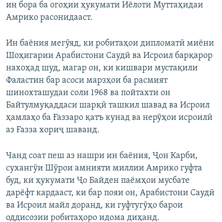
ин бора ба огоҳии ҳукумати Иёлоти Муттаҳидаи
Амрико расонидааст.
Ин баёния мегӯяд, ки робитаҳои дипломатӣ миёни
Шоҳигарии Арабистони Саудӣ ва Исроил барқарор
нахоҳад шуд, магар он, ки кишвари мустақили
Фаластин бар асоси марзҳои ба расмият
шинохташудаи соли 1968 ва пойтахти он
Байтулмуқаддаси шарқӣ ташкил шавад ва Исроил
ҳамлаҳо ба Ғаззаро қатъ кунад ва нерӯҳои исроилӣ
аз Ғазза хориҷ шаванд.
Чанд соат пеш аз нашри ин баёния, Ҷон Карби,
сухангӯи Шӯрои амнияти миллии Амрико гуфта
буд, ки ҳукумати Ҷо Байден паёмҳои мусбате
дарёфт кардааст, ки бар пояи он, Арабистони Саудӣ
ва Исроил майл доранд, ки гуфтугӯҳо барои
оддисозии робитаҳоро идома диҳанд.