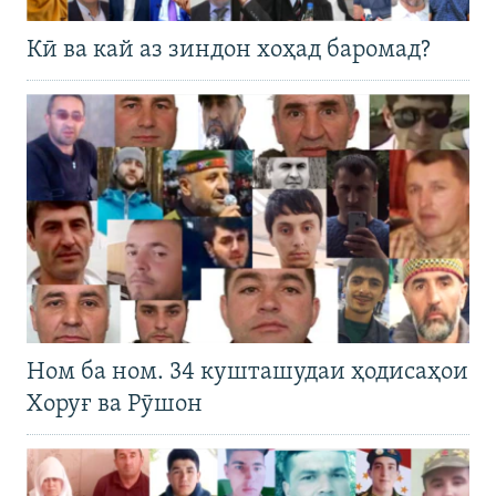
Кӣ ва кай аз зиндон хоҳад баромад?
Ном ба ном. 34 кушташудаи ҳодисаҳои
Хоруғ ва Рӯшон