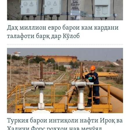
Даҳ миллион евро барои кам кардани
талафоти барқ дар Кӯлоб
Туркия барои интиқоли нафти Ироқ ва
Халиҷи Форс роҳҳои нав меҷӯяд