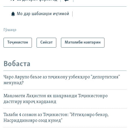
Мо дар шабакаҳои иҷтимоӣ
Гӯшаҳо
Тоҷикистон
Сиёсат
Матолиби навтарин
Вобаста
Чаро Аврупо баъзе аз тоҷикону узбекҳоро "депортатсия"
мекунад?
Мақомоти Лаҳистон як шаҳрванди Тоҷикистонро
дастгиру ихроҷ кардаанд
Талаби 4 созмон аз Тоҷикистон: "Иттиҳомро бекор,
Насриддиновро озод кунед"