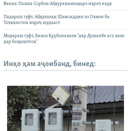
Вакил: Полша Сорбон Абдураҳимзодаро ихроҷ кард
Падараш гуфт, Абдуллоҳи Шамсиддин аз Олмон ба
Тоҷикистон ихроҷ шудааст
Модараш гуфт, Билол Қурбоналиев "дар Душанбе аст, вале
дар боздоштгоҳ"
Инҳо ҳам аҷоибанд, бинед: