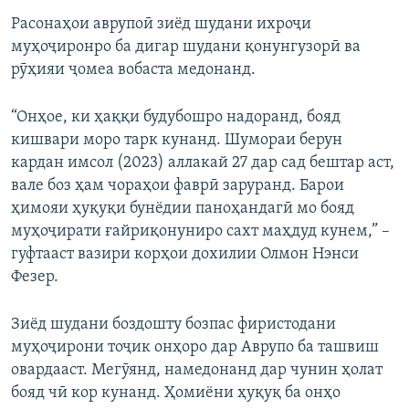
Расонаҳои аврупоӣ зиёд шудани ихроҷи
муҳоҷиронро ба дигар шудани қонунгузорӣ ва
рӯҳияи ҷомеа вобаста медонанд.
“Онҳое, ки ҳаққи будубошро надоранд, бояд
кишвари моро тарк кунанд. Шумораи берун
кардан имсол (2023) аллакай 27 дар сад бештар аст,
вале боз ҳам чораҳои фаврӣ заруранд. Барои
ҳимояи ҳуқуқи бунёдии паноҳандагӣ мо бояд
муҳоҷирати ғайриқонуниро сахт маҳдуд кунем,” –
гуфтааст вазири корҳои дохилии Олмон Нэнси
Фезер.
Зиёд шудани боздошту бозпас фиристодани
муҳоҷирони тоҷик онҳоро дар Аврупо ба ташвиш
овардааст. Мегӯянд, намедонанд дар чунин ҳолат
бояд чӣ кор кунанд. Ҳомиёни ҳуқуқ ба онҳо