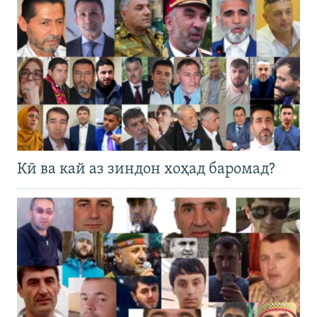
Кӣ ва кай аз зиндон хоҳад баромад?