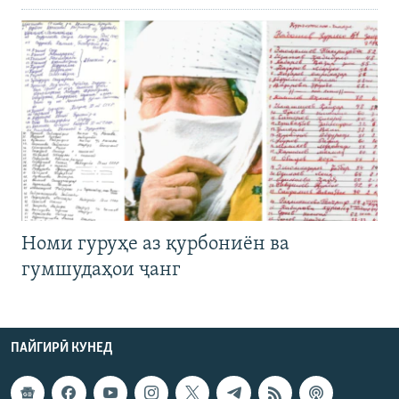
Номи гуруҳе аз қурбониён ва
гумшудаҳои ҷанг
ПАЙГИРӢ КУНЕД