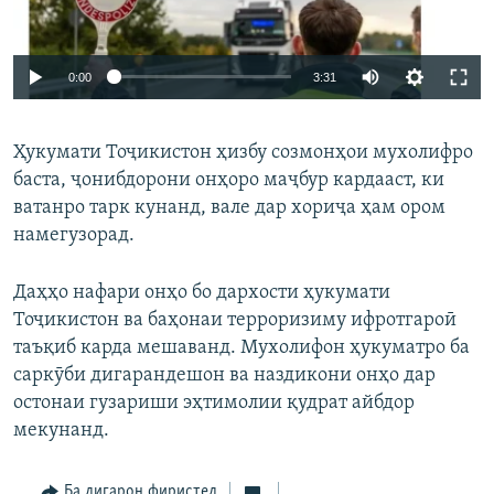
Auto
0:00
3:31
240p
Ҳукумати Тоҷикистон ҳизбу созмонҳои мухолифро
360p
баста, ҷонибдорони онҳоро маҷбур кардааст, ки
Auto
240p
360p
480p
480p
ватанро тарк кунанд, вале дар хориҷа ҳам ором
720p
намегузорад.
720p
1080p
1080p
Даҳҳо нафари онҳо бо дархости ҳукумати
Тоҷикистон ва баҳонаи терроризиму ифротгароӣ
таъқиб карда мешаванд. Мухолифон ҳукуматро ба
саркӯби дигарандешон ва наздикони онҳо дар
остонаи гузариши эҳтимолии қудрат айбдор
мекунанд.
Ба дигарон фиристед