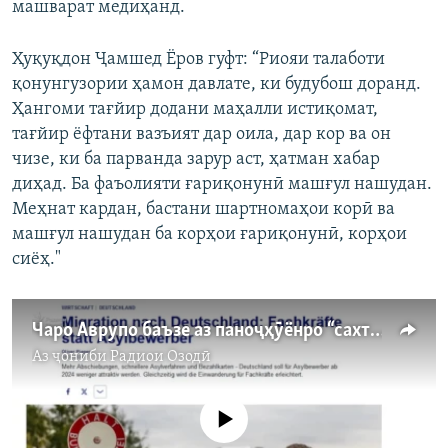
машварат медиҳанд.
Ҳуқуқдон Ҷамшед Ёров гуфт: “Риояи талаботи
қонунгузории ҳамон давлате, ки будубош доранд.
Ҳангоми тағйир додани маҳалли истиқомат,
тағйир ёфтани вазъият дар оила, дар кор ва он
чизе, ки ба парванда зарур аст, ҳатман хабар
диҳад. Ба фаъолияти ғариқонунӣ машғул нашудан.
Меҳнат кардан, бастани шартномаҳои корӣ ва
машғул нашудан ба корҳои ғариқонунӣ, корҳои
сиёҳ."
Чаро Аврупо баъзе аз паноҷҳӯёнро “сахт” гирифт?
Аз ҷониби
Радиои Озодӣ
Феълан кор намекунад