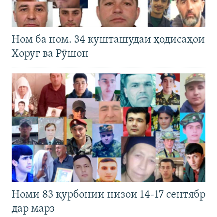
Ном ба ном. 34 кушташудаи ҳодисаҳои
Хоруғ ва Рӯшон
Номи 83 қурбонии низои 14-17 сентябр
дар марз