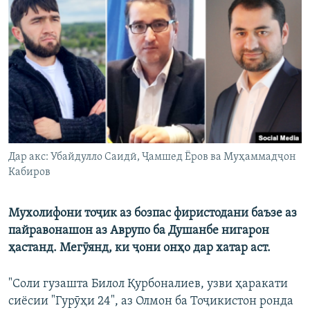
ГУЗОРИШҲОИ РАДИОӢ
Русский
ПАЙГИРӢ КУНЕД
Ҳамаи сомонаҳои RFE/RL
Дар акс: Убайдулло Саидӣ, Ҷамшед Ёров ва Муҳаммадҷон
Кабиров
Мухолифони тоҷик аз бозпас фиристодани баъзе аз
пайравонашон аз Аврупо ба Душанбе нигарон
ҳастанд. Мегӯянд, ки ҷони онҳо дар хатар аст.
"Соли гузашта Билол Қурбоналиев, узви ҳаракати
сиёсии "Гурӯҳи 24", аз Олмон ба Тоҷикистон ронда