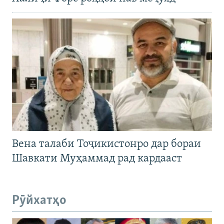
Вена талаби Тоҷикистонро дар бораи
Шавкати Муҳаммад рад кардааст
Рӯйхатҳо