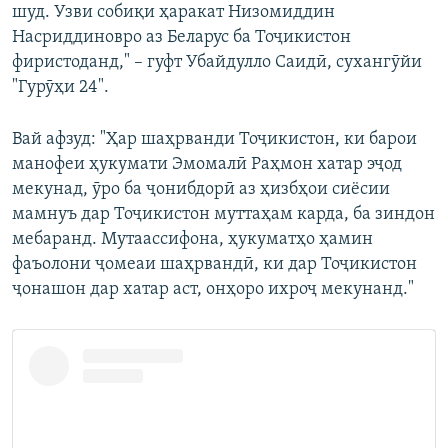
шуд. Узви собиқи ҳаракат Низомиддин
Насриддиновро аз Беларус ба Тоҷикистон
фиристоданд," – гуфт Убайдулло Саидӣ, сухангӯйи
"Гурӯҳи 24".
Вай афзуд: "Ҳар шаҳрванди Тоҷикистон, ки барои
манофеи ҳукумати Эмомалӣ Раҳмон хатар эҷод
мекунад, ӯро ба ҷонибдорӣ аз ҳизбҳои сиёсии
мамнуъ дар Тоҷикистон муттаҳам карда, ба зиндон
мебаранд. Мутаассифона, ҳукуматҳо ҳамин
фаъолони ҷомеаи шаҳрвандӣ, ки дар Тоҷикистон
ҷонашон дар хатар аст, онҳоро ихроҷ мекунанд."