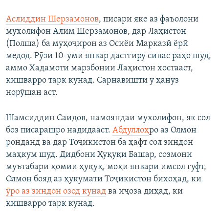
Аслиддин Шерзамонов
, писари яке аз фаъолони
мухолифон Алим Шерзамонов, дар Лаҳистон
(Полша) ба муҳоҷирон аз Осиёи Марказӣ ёрӣ
медод. Рӯзи 10-уми январ дастгиру сипас раҳо шуд,
аммо Хадамоти марзбонии Лаҳистон хостааст,
кишварро тарк кунад. Сарнавишти ӯ ҳанӯз
норӯшан аст.
Шамсиддин Саидов, намояндаи мухолифон, як сол
боз писарашро надидааст.
Абдуллоҳ
ро аз Олмон
ронданд ва дар Тоҷикистон ба ҳафт сол зиндон
маҳкум шуд. Дидбони Ҳуқуқи Башар, созмони
муътабари ҳомии ҳуқуқ, моҳи январи имсол гуфт,
Олмон бояд аз ҳукумати Тоҷикистон бихоҳад, ки
ӯро аз зиндон озод кунад
ва иҷоза диҳад, ки
кишварро тарк кунад.