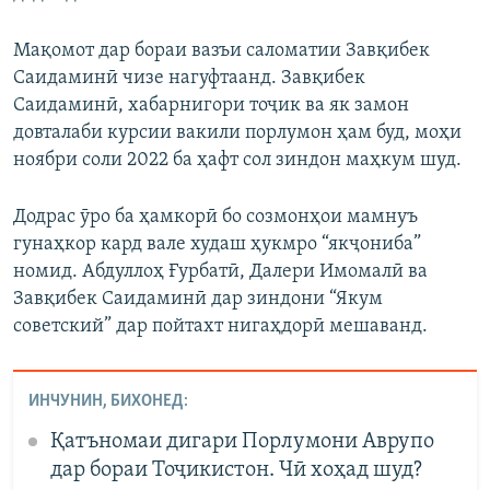
Мақомот дар бораи вазъи саломатии Завқибек
Саидаминӣ чизе нагуфтаанд. Завқибек
Саидаминӣ, хабарнигори тоҷик ва як замон
довталаби курсии вакили порлумон ҳам буд, моҳи
ноябри соли 2022 ба ҳафт сол зиндон маҳкум шуд.
Додрас ӯро ба ҳамкорӣ бо созмонҳои мамнуъ
гунаҳкор кард вале худаш ҳукмро “якҷониба”
номид. Абдуллоҳ Ғурбатӣ, Далери Имомалӣ ва
Завқибек Саидаминӣ дар зиндони “Якум
советский” дар пойтахт нигаҳдорӣ мешаванд.
ИНЧУНИН, БИХОНЕД:
Қатъномаи дигари Порлумони Аврупо
дар бораи Тоҷикистон. Чӣ хоҳад шуд?