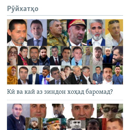
Рӯйхатҳо
Кӣ ва кай аз зиндон хоҳад баромад?