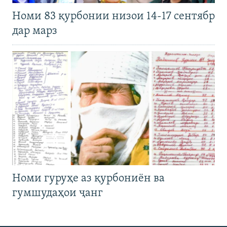
Номи 83 қурбонии низои 14-17 сентябр
дар марз
Номи гуруҳе аз қурбониён ва
гумшудаҳои ҷанг