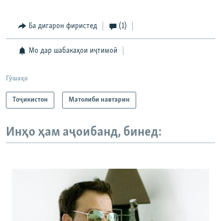
Ба дигарон фиристед
(1)
Мо дар шабакаҳои иҷтимоӣ
Гӯшаҳо
Тоҷикистон
Матолиби навтарин
Инҳо ҳам аҷоибанд, бинед: