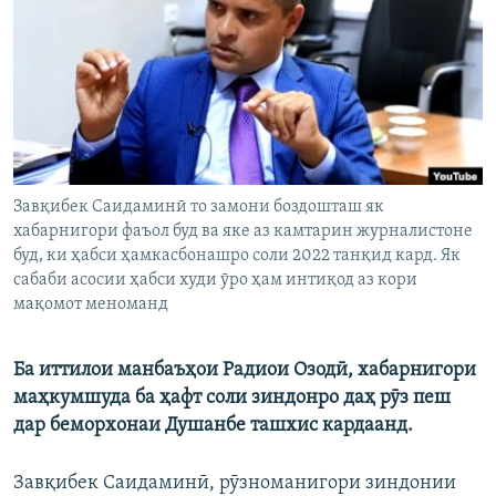
ГУЗОРИШҲОИ РАДИОӢ
Русский
ПАЙГИРӢ КУНЕД
Завқибек Саидаминӣ то замони боздошташ як
хабарнигори фаъол буд ва яке аз камтарин журналистоне
Ҳамаи сомонаҳои RFE/RL
буд, ки ҳабси ҳамкасбонашро соли 2022 танқид кард. Як
сабаби асосии ҳабси худи ӯро ҳам интиқод аз кори
мақомот меноманд
Ба иттилои манбаъҳои Радиои Озодӣ, хабарнигори
маҳкумшуда ба ҳафт соли зиндонро даҳ рӯз пеш
дар беморхонаи Душанбе ташхис кардаанд.
Завқибек Саидаминӣ, рӯзноманигори зиндонии