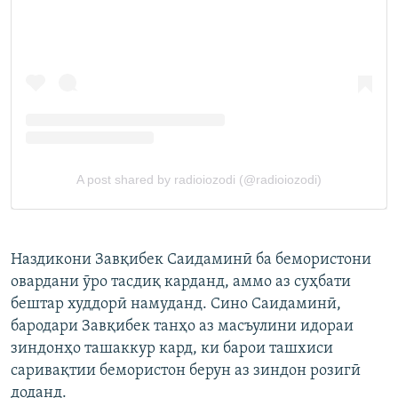
Наздикони Завқибек Саидаминӣ ба бемористони
овардани ӯро тасдиқ карданд, аммо аз суҳбати
бештар худдорӣ намуданд. Сино Саидаминӣ,
бародари Завқибек танҳо аз масъулини идораи
зиндонҳо ташаккур кард, ки барои ташхиси
саривақтии бемористон берун аз зиндон розигӣ
доданд.