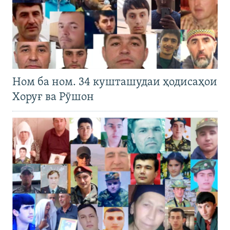
Ном ба ном. 34 кушташудаи ҳодисаҳои
Хоруғ ва Рӯшон