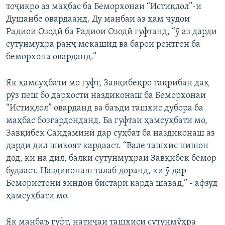
тоҷикро аз маҳбас ба Беморхонаи “Истиқлол”-и
Душанбе овардаанд. Ду манбаи аз ҳам ҷудои
Радиои Озодӣ ба Радиои Озодӣ гуфтанд, “ӯ аз дарди
сутунмуҳра ранҷ мекашид ва барои рентген ба
беморхона оварданд.”
Як ҳамсуҳбати мо гуфт, Завқибеқро тақрибан даҳ
рӯз пеш бо дархости наздиконаш ба Беморхонаи
“Истиқлол” оварданд ва баъди ташхис дубора ба
маҳбас бозгардонданд. Ба гуфтаи ҳамсуҳбати мо,
Завқибек Саидаминӣ дар суҳбат ба наздиконаш аз
дарди дил шикоят кардааст. “Вале ташхис нишон
дод, ки на дил, балки сутунмуҳраи Завқибек бемор
будааст. Наздиконаш талаб доранд, ки ӯ дар
Бемористони зиндон бистарӣ карда шавад,” - афзуд
ҳамсуҳбати мо.
Як манбаъ гуфт, натиҷаи ташхиси сутунмӯҳра