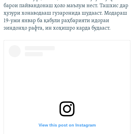
барои пайвандонаш ҳоло маълум нест. Ташхис дар
ҳузури хонаводааш гузаронида шудааст. Модараш
19-уми январ ба қабули раҳбарияти идораи
зиндонҳо рафта, ин хоҳишро карда будааст.