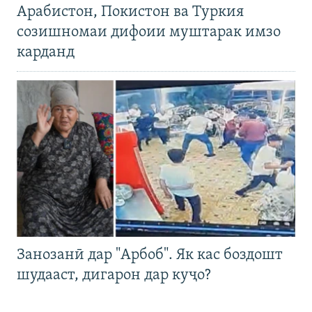
Арабистон, Покистон ва Туркия
созишномаи дифоии муштарак имзо
карданд
Занозанӣ дар "Арбоб". Як кас боздошт
шудааст, дигарон дар куҷо?