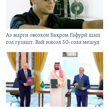
Аз марги овозхон Баҳром Ғафурӣ шаш
сол гузашт. Вай имсол 50-сола мешуд