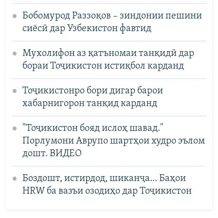
Бобомурод Раззоқов – зиндонии пешини
сиёсӣ дар Узбекистон фавтид
Мухолифон аз қатъномаи танқидӣ дар
бораи Тоҷикистон истиқбол карданд
Тоҷикистонро бори дигар барои
хабарнигорон танқид карданд
"Тоҷикистон бояд ислоҳ шавад."
Порлумони Аврупо шартҳои худро эълом
дошт. ВИДЕО
Боздошт, истирдод, шиканҷа... Баҳои
HRW ба вазъи озодиҳо дар Тоҷикистон