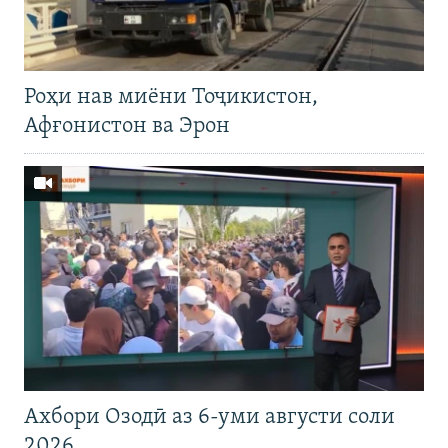
Роҳи нав миёни Тоҷикистон,
Афғонистон ва Эрон
Ахбори Озодӣ аз 6-уми августи соли
2026