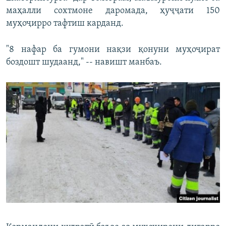
маҳалли сохтмоне даромада, ҳуҷҷати 150
муҳоҷирро тафтиш карданд.
"8 нафар ба гумони нақзи қонуни муҳоҷират
боздошт шудаанд," -- навишт манбаъ.