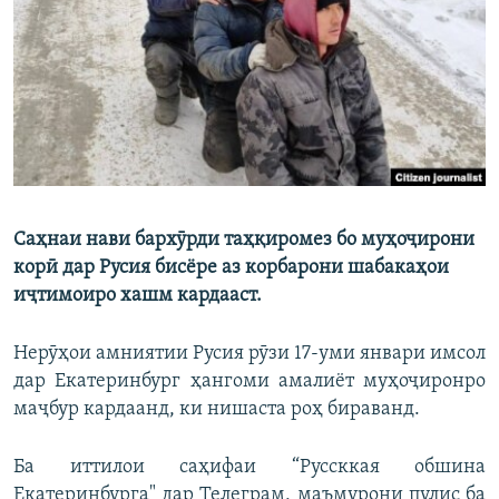
ГУЗОРИШҲОИ РАДИОӢ
Русский
ПАЙГИРӢ КУНЕД
Саҳнаи нави бархӯрди таҳқиромез бо муҳоҷирони
Ҳамаи сомонаҳои RFE/RL
корӣ дар Русия бисёре аз корбарони шабакаҳои
иҷтимоиро хашм кардааст.
Нерӯҳои амниятии Русия рӯзи 17-уми январи имсол
дар Екатеринбург ҳангоми амалиёт муҳоҷиронро
маҷбур кардаанд, ки нишаста роҳ бираванд.
Ба иттилои саҳифаи “Руссккая обшина
Екатеринбурга" дар Телеграм, маъмурони пулис ба