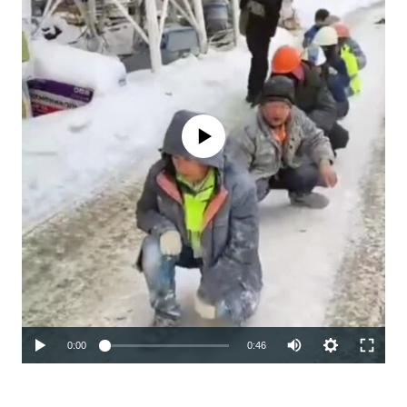
Феълан кор намекунад
Auto
0:00
0:46
240p
360p