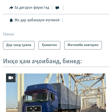
Ба дигарон фиристед
480p
720p
Мо дар шабакаҳои иҷтимоӣ
1080p
Гӯшаҳо
Auto
240p
360p
480p
Дар чанд ҷумла
Ҳамватан
Матолиби навтарин
720p
1080p
Инҳо ҳам аҷоибанд, бинед: