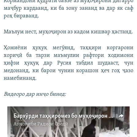
Кормандони қудратӣ баъзе аз муҳоҷирони дигарро
маҷбур кардаанд, ки ба зону зананд ва дар як саф
роҳ бираванд.
Маълум нест, муҳоҷирон аз кадом кишвар ҳастанд.
Ҳомиёни ҳуқуқ мегӯянд, таҳқири коргарони
хориҷӣ ба тарзи маъмулии рафтори ходимони
ҳифзи ҳуқуқ дар Русия табдил шудааст, чун
медонанд, ки барои чунин корашон ҳеч гоҳ ҷазо
намебинанд.
Видеоро дар инҷо бинед:
Бархӯрди таҳқиромез бо муҳоҷирон дар Русия
Аз ҷониби
Радиои Озодӣ