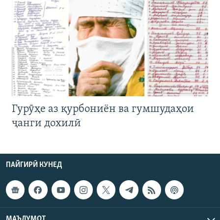
Гурӯҳе аз қурбониён ва гумшудаҳои
ҷанги дохилӣ
ПАЙГИРӢ КУНЕД
МАЪЛУМОТ