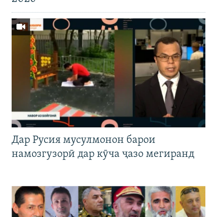
Дар Русия мусулмонон барои
намозгузорӣ дар кӯча ҷазо мегиранд