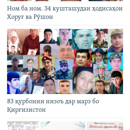
Ном ба ном. 34 кушташудаи ҳодисаҳои
Хоруғ ва Рӯшон
83 қурбонии низоъ дар марз бо
Қирғизистон