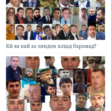
Кӣ ва кай аз зиндон хоҳад баромад?