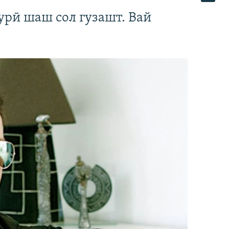
урӣ шаш сол гузашт. Вай