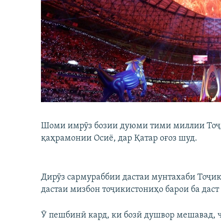
ГУЗОРИШҲОИ РАДИОӢ
Шоми имрӯз бозии дуюми тими миллии Тоҷи
қаҳрамонии Осиё, дар Қатар оғоз шуд.
Дирӯз сармураббии дастаи мунтахаби Тоҷик
дастаи мизбон тоҷикистониҳо барои ба даст
Ӯ пешбинӣ кард, ки бозӣ душвор мешавад, 