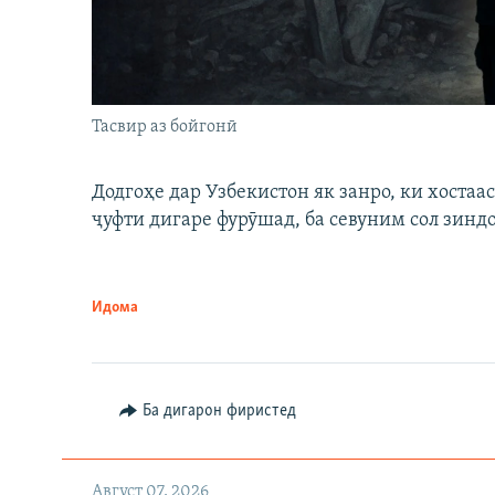
Тасвир аз бойгонӣ
Додгоҳе дар Узбекистон як занро, ки хостаа
ҷуфти дигаре фурӯшад, ба севуним сол зинд
Идома
Ба дигарон фиристед
Август 07, 2026