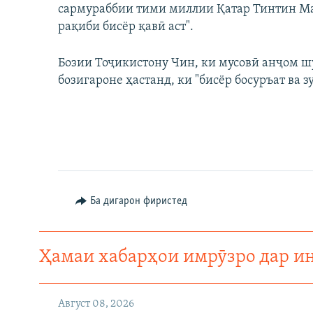
сармураббии тими миллии Қатар Тинтин Мар
рақиби бисёр қавӣ аст".
Бозии Тоҷикистону Чин, ки мусовӣ анҷом ш
бозигароне ҳастанд, ки "бисёр босуръат ва з
Ба дигарон фиристед
Ҳамаи хабарҳои имрӯзро дар и
Август 08, 2026