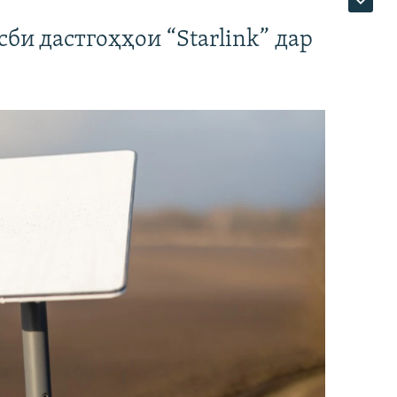
би дастгоҳҳои “Starlink” дар