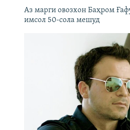
Аз марги овозхон Баҳром Ғаф
имсол 50-сола мешуд