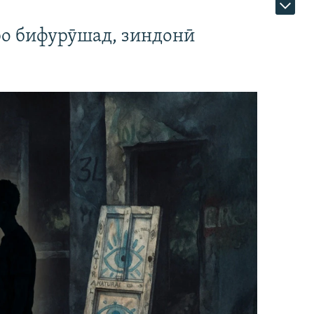
ро бифурӯшад, зиндонӣ