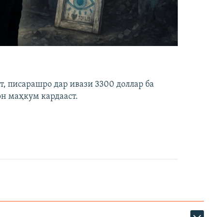
ст, писарашро дар ивази 3300 доллар ба
он маҳкум кардааст.