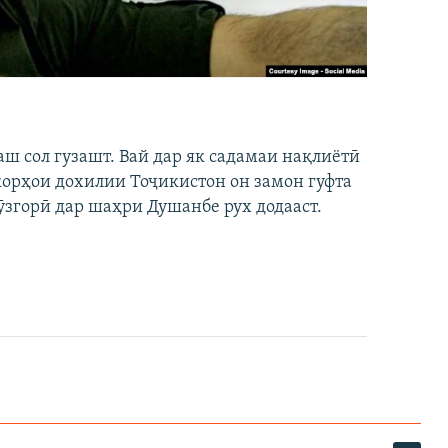
аш сол гузашт. Вай дар як садамаи нақлиётӣ
 корҳои дохилии Тоҷикистон он замон гуфта
ӯзгорӣ дар шаҳри Душанбе рух додааст.