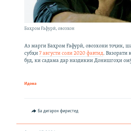
Баҳром Ғафурӣ, овозхон
Аз марги Баҳром Ғафурӣ, овозхони тоҷик, ш
субҳи
7 августи соли 2020 фавтид
. Вазорати
буд, ки садама дар наздикии Донишгоҳи ом
Идома
Ба дигарон фиристед