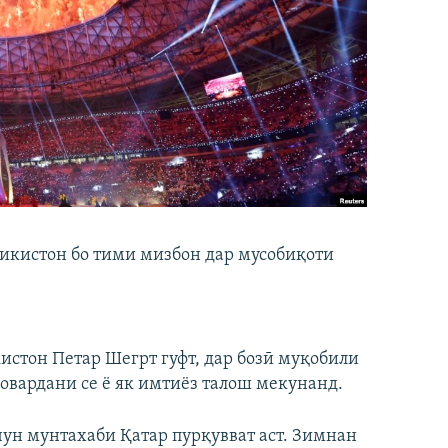
кистон бо тими мизбон дар мусобиқоти
истон Петар Шегрт гуфт, дар бозӣ муқобили
 овардани се ё як имтиёз талош мекунанд.
чун мунтахаби Қатар пурқувват аст. Зимнан