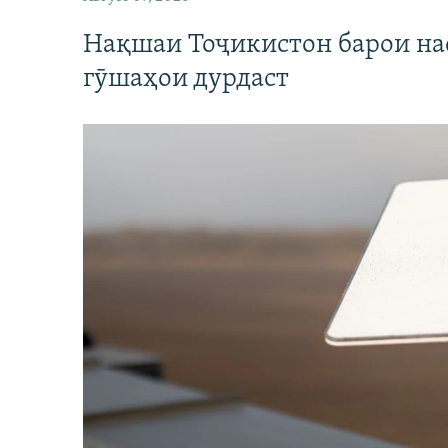
Нақшаи Тоҷикистон барои нас
гӯшаҳои дурдаст