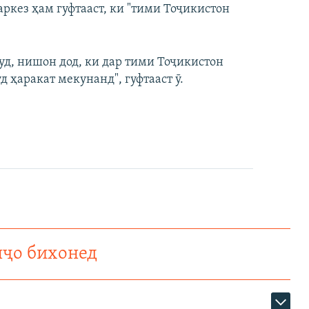
кез ҳам гуфтааст, ки "тими Тоҷикистон
уд, нишон дод, ки дар тими Тоҷикистон
уд ҳаракат мекунанд", гуфтааст ӯ.
нҷо бихонед