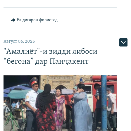
Ба дигарон фиристед
Август 05, 2026
"Амалиёт"-и зидди либоси
“бегона” дар Панҷакент