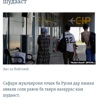
шудааст
Акс аз бойгонӣ.
Сафари муҳоҷирони тоҷик ба Русия дар нимаи
аввали соли равон ба таври назаррас кам
шудааст.