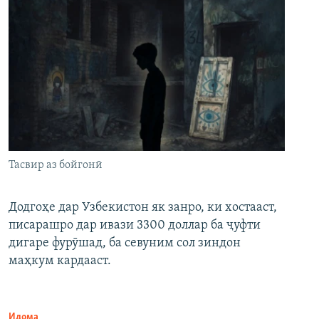
Тасвир аз бойгонӣ
Додгоҳе дар Узбекистон як занро, ки хостааст,
писарашро дар ивази 3300 доллар ба ҷуфти
дигаре фурӯшад, ба севуним сол зиндон
маҳкум кардааст.
Идома