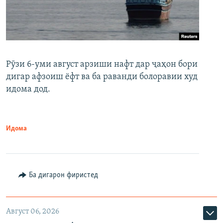
Рӯзи 6-уми август арзиши нафт дар ҷаҳон бори
дигар афзоиш ёфт ва ба раванди болоравии худ
идома дод.
Идома
Ба дигарон фиристед
Август 06, 2026