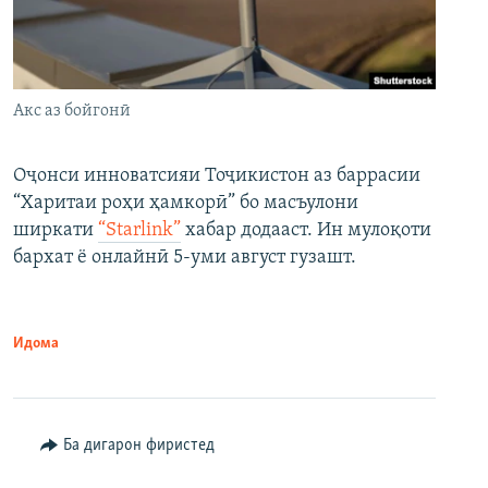
Акс аз бойгонӣ
Оҷонси инноватсияи Тоҷикистон аз баррасии
“Харитаи роҳи ҳамкорӣ” бо масъулони
ширкати
“Starlink”
хабар додааст. Ин мулоқоти
бархат ё онлайнӣ 5-уми август гузашт.
Идома
Ба дигарон фиристед