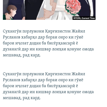
ГУЗОРИШҲОИ РАДИОӢ
Русский
ПАЙГИРӢ КУНЕД
Сухангӯи порлумони Қирғизистон Жайил
Русланов хабарҳо дар бораи онро ки гӯиё
барои иҷозат додан ба бисёрҳамсарӣ ё
дузанагӣ дар ин кишвар лоиҳаи қонуне омода
Ҳамаи сомонаҳои RFE/RL
мешавад, рад кард.
Сухангӯи порлумони Қирғизистон Жайил
Русланов хабарҳо дар бораи онро ки гӯиё
барои иҷозат додан ба бисёрҳамсарӣ ё
дузанагӣ дар ин кишвар лоиҳаи қонуне омода
мешавад, рад кард.