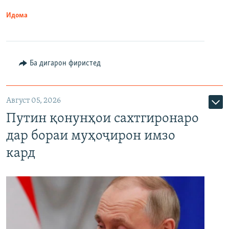
Идома
Ба дигарон фиристед
Август 05, 2026
Путин қонунҳои сахтгиронаро
дар бораи муҳоҷирон имзо
кард