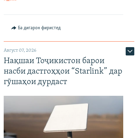
Ба дигарон фиристед
Август 07, 2026
Нақшаи Тоҷикистон барои
насби дастгоҳҳои “Starlink” дар
гӯшаҳои дурдаст