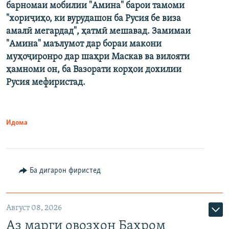
барномаи мобилии "Амина" барои тамоми
"хориҷиҳо, ки вурудашон ба Русия бе виза
амалӣ мегардад", ҳатмӣ мешавад. Замимаи
"Амина" маълумот дар бораи макони
муҳоҷиронро дар шаҳри Маскав ва вилояти
ҳамноми он, ба Вазорати корҳои дохилии
Русия мефиристад.
Идома
Ба дигарон фиристед
Август 08, 2026
Аз марги овозхон Баҳром