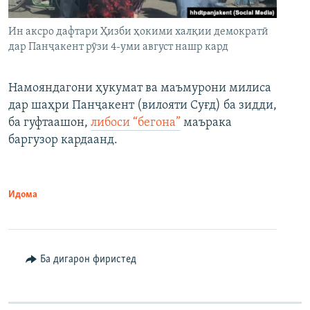
Ин аксро дафтари Ҳизби ҳокими халқии демократӣ
дар Панҷакент рӯзи 4-уми август нашр кард
Намояндагони ҳукумат ва маъмурони милиса
дар шаҳри Панҷакент (вилояти Суғд) ба зидди,
ба гуфтаашон,
либоси “бегона”
маърака
баргузор кардаанд.
Идома
Ба дигарон фиристед