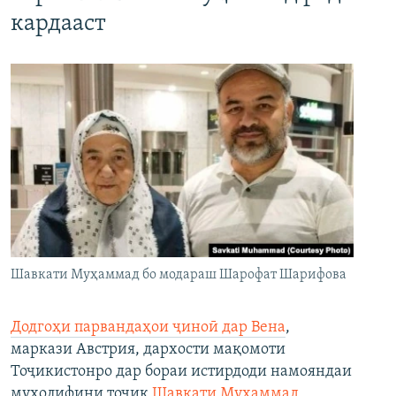
кардааст
Шавкати Муҳаммад бо модараш Шарофат Шарифова
Додгоҳи парвандаҳои ҷиноӣ дар Вена
,
маркази Австрия, дархости мақомоти
Тоҷикистонро дар бораи истирдоди намояндаи
мухолифини тоҷик
Шавкати Муҳаммад