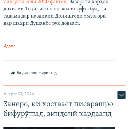
7 августи соли 2020 фавтид
. Вазорати корҳои
дохилии Тоҷикистон он замон гуфта буд, ки
садама дар наздикии Донишгоҳи омӯзгорӣ
дар шаҳри Душанбе рух додааст.
Идома
Ба дигарон фиристед
Август 07, 2026
Занеро, ки хостааст писарашро
бифурӯшад, зиндонӣ кардаанд