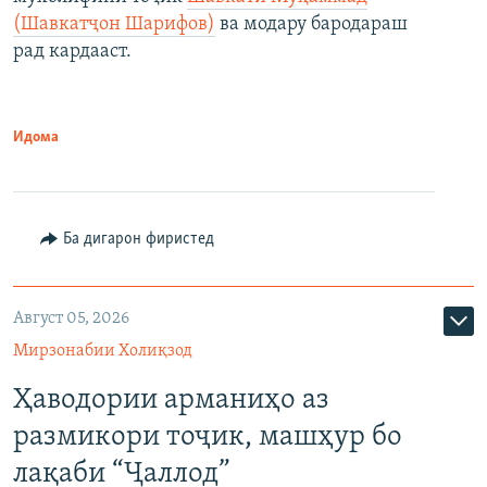
(Шавкатҷон Шарифов)
ва модару бародараш
рад кардааст.
Идома
Ба дигарон фиристед
Август 05, 2026
Мирзонабии Холиқзод
Ҳаводории арманиҳо аз
размикори тоҷик, машҳур бо
лақаби “Ҷаллод”