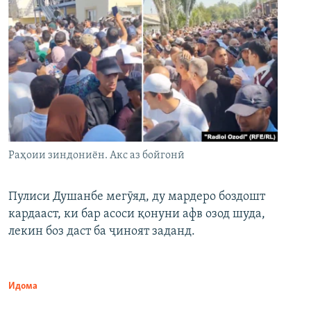
Раҳоии зиндониён. Акс аз бойгонӣ
Пулиси Душанбе мегӯяд, ду мардеро боздошт
кардааст, ки бар асоси қонуни афв озод шуда,
лекин боз даст ба ҷиноят заданд.
Идома