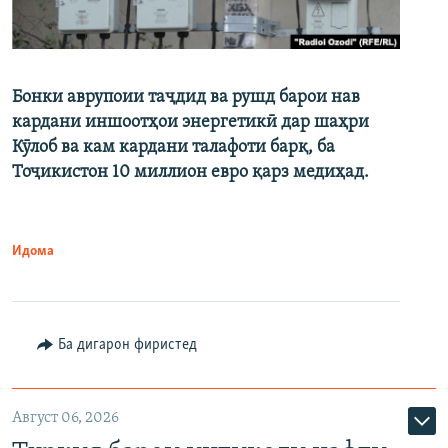
Бонки аврупоии таҷдид ва рушд барои нав
кардани иншоотҳои энергетикӣ дар шаҳри
Кӯлоб ва кам кардани талафоти барқ, ба
Тоҷикистон 10 миллион евро қарз медиҳад.
Идома
Ба дигарон фиристед
Август 06, 2026