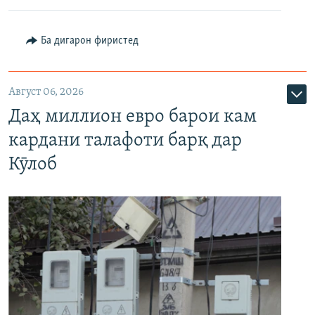
Ба дигарон фиристед
Август 06, 2026
Даҳ миллион евро барои кам
кардани талафоти барқ дар
Кӯлоб