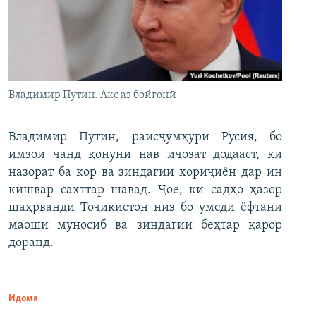
Владимир Путин. Акс аз бойгонӣ
Владимир Путин, раисҷумҳури Русия, бо
имзои чанд қонуни нав иҷозат додааст, ки
назорат ба кор ва зиндагии хориҷиён дар ин
кишвар сахттар шавад. Ҷое, ки садҳо ҳазор
шаҳрванди Тоҷикистон низ бо умеди ёфтани
маоши муносиб ва зиндагии беҳтар қарор
доранд.
Идома