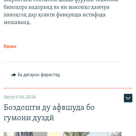
биноҳоро надоранд ва ин маконҳо ҳамчун
паноҳгоҳ дар ҳолати фавқулода истифода
мешаванд.
Идома
Ба дигарон фиристед
Август 06, 2026
Боздошти ду афвшуда бо
гумони дуздӣ