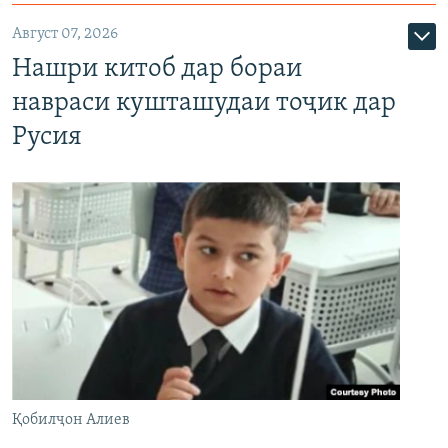
Август 07, 2026
Нашри китоб дар бораи
навраси кушташудаи тоҷик дар
Русия
Қобилҷон Алиев