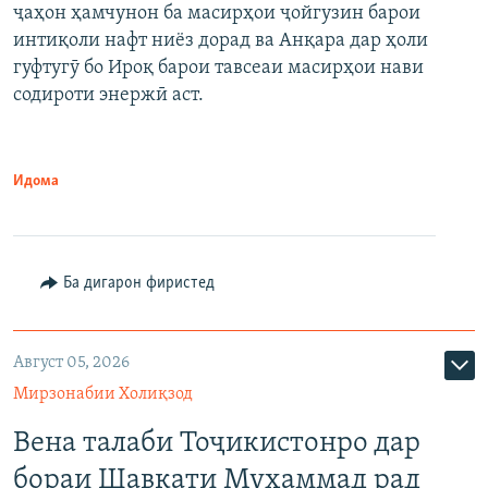
ҷаҳон ҳамчунон ба масирҳои ҷойгузин барои
интиқоли нафт ниёз дорад ва Анқара дар ҳоли
гуфтугӯ бо Ироқ барои тавсеаи масирҳои нави
содироти энержӣ аст.
Идома
Ба дигарон фиристед
Август 05, 2026
Мирзонабии Холиқзод
Вена талаби Тоҷикистонро дар
бораи Шавкати Муҳаммад рад