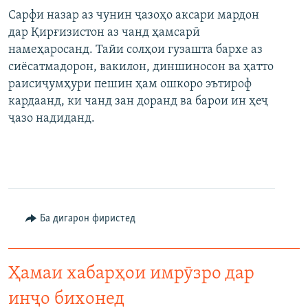
Сарфи назар аз чунин ҷазоҳо аксари мардон
дар Қирғизистон аз чанд ҳамсарӣ
намеҳаросанд. Тайи солҳои гузашта бархе аз
сиёсатмадорон, вакилон, диншиносон ва ҳатто
раисиҷумҳури пешин ҳам ошкоро эътироф
кардаанд, ки чанд зан доранд ва барои ин ҳеҷ
ҷазо надиданд.
Ба дигарон фиристед
Ҳамаи хабарҳои имрӯзро дар
инҷо бихонед