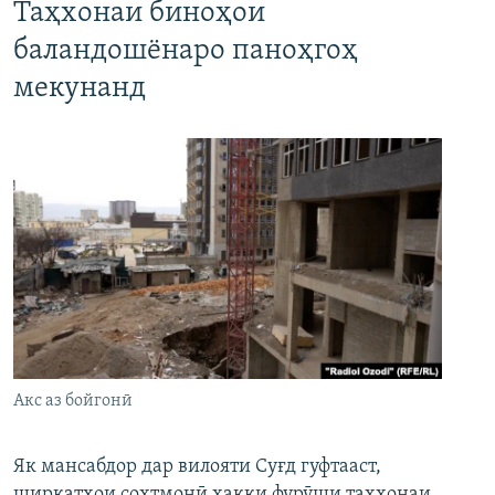
Таҳхонаи биноҳои
баландошёнаро паноҳгоҳ
мекунанд
Акс аз бойгонӣ
Як мансабдор дар вилояти Суғд гуфтааст,
ширкатҳои сохтмонӣ ҳаққи фурӯши таҳхонаи