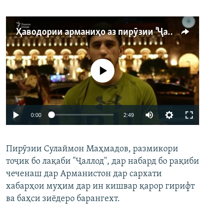
Ҳаводории арманиҳо аз пирӯзии "Ҷаллод"-и тоҷик
Феълан кор намекунад
Auto
0:00
2:49
240p
Пирӯзии Сулаймон Маҳмадов, размикори
360p
тоҷик бо лақаби "Ҷаллод", дар набард бо рақиби
480p
Auto
240p
360p
480p
чеченаш дар Арманистон дар сархати
720p
хабарҳои муҳим дар ин кишвар қарор гирифт
720p
1080p
ва баҳси зиёдеро барангехт.
1080p