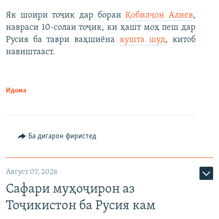
Як шоири тоҷик дар бораи
Қобилҷон Алиев
,
навраси 10-солаи тоҷик, ки ҳашт моҳ пеш дар
Русия ба таври ваҳшиёна
кушта шуд
, китоб
навиштааст.
Идома
Ба дигарон фиристед
Август 07, 2026
Сафари муҳоҷирон аз
Тоҷикистон ба Русия кам