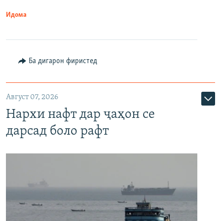
Идома
Ба дигарон фиристед
Август 07, 2026
Нархи нафт дар ҷаҳон се
дарсад боло рафт