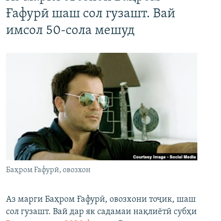
Ғафурӣ шаш сол гузашт. Вай
имсол 50-сола мешуд
Баҳром Ғафурӣ, овозхон
Аз марги Баҳром Ғафурӣ, овозхони тоҷик, шаш
сол гузашт. Вай дар як садамаи нақлиётӣ субҳи