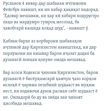
Русланов 4 январ дар шабакаи иҷтимоии
Фейсбук навишт, ки ин хабар ҳақиқат надорад.
"Ёдовар мешавам, ки ҳар кӣ хабари нодурустро
паҳн ва мардумро гумроҳ месозад, ба
ҷавобгарӣ кашида хоҳад шуд", - навишт ӯ.
Қаблан бархе аз корбарони шабакаҳои
иҷтимоӣ дар Қирғизистон навиштанд, ки дар
порлумони ин кишвар барои иҷозат додан ба
дузанагӣ лоиҳаи қонуне омода мешавад.
Бар асоси Кодекси ҷиноии Қирғизистон, барои
дузанагӣ ё бисёрҳамсарӣ ҳамчун ҷазо корҳои
ислоҳӣ ё ҷарима пешбинӣ шудааст ва муҳим
нест, ки издивоҷи дуюм расман сабт шудааст ё
не. Оиладорӣ бо ду ва зиёда зан ҷиноят
ҳисобида мешавад.