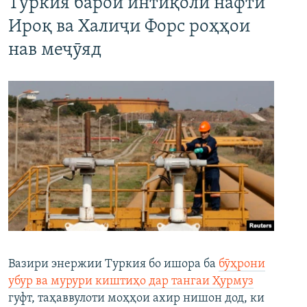
Туркия барои интиқоли нафти
Ироқ ва Халиҷи Форс роҳҳои
нав меҷӯяд
Вазири энержии Туркия бо ишора ба
бӯҳрони
убур ва мурури киштиҳо дар тангаи Ҳурмуз
гуфт, таҳаввулоти моҳҳои ахир нишон дод, ки