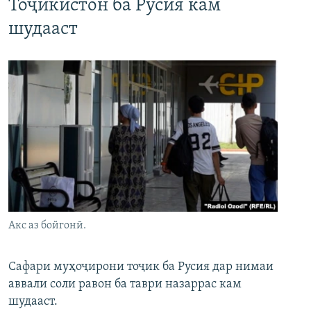
Тоҷикистон ба Русия кам
шудааст
Акс аз бойгонӣ.
Сафари муҳоҷирони тоҷик ба Русия дар нимаи
аввали соли равон ба таври назаррас кам
шудааст.