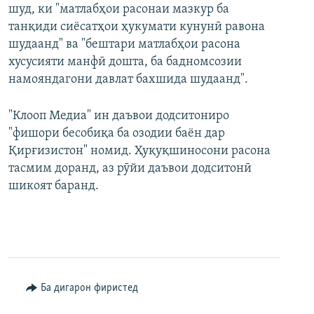
шуд, ки "матлабҳои расонаи мазкур ба
танқиди сиёсатҳои ҳукумати кунунӣ равона
шудаанд" ва "бештари матлабҳои расона
хусусияти манфӣ дошта, ба бадномсозии
намояндагони давлат бахшида шудаанд".
"Клооп Медиа" ин даъвои додситониро
"фишори бесобиқа ба озодии баён дар
Қирғизистон" номид. Ҳуқуқшиносони расона
тасмим доранд, аз рӯйи даъвои додситонӣ
шикоят баранд.
Ба дигарон фиристед