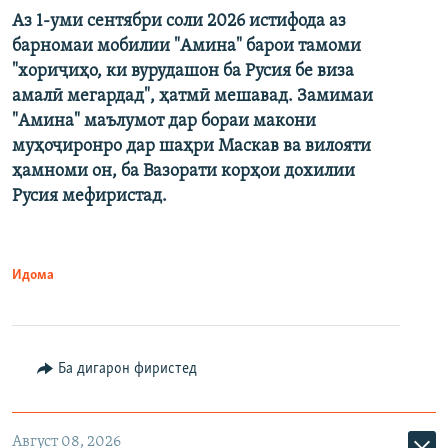
Аз 1-уми сентябри соли 2026 истифода аз
барномаи мобилии "Амина" барои тамоми
"хориҷиҳо, ки вурудашон ба Русия бе виза
амалӣ мегардад", ҳатмӣ мешавад. Замимаи
"Амина" маълумот дар бораи макони
муҳоҷиронро дар шаҳри Маскав ва вилояти
ҳамноми он, ба Вазорати корҳои дохилии
Русия мефиристад.
Идома
Ба дигарон фиристед
Август 08, 2026