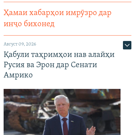
Ҳамаи хабарҳои имрӯзро дар
инҷо бихонед
Август 09, 2026
Қабули таҳримҳои нав алайҳи
Русия ва Эрон дар Сенати
Амрико