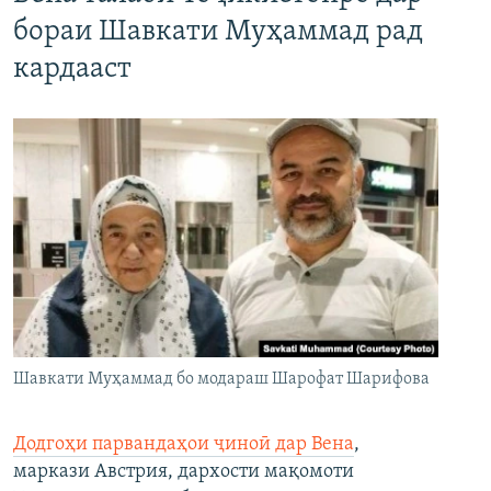
бораи Шавкати Муҳаммад рад
кардааст
Шавкати Муҳаммад бо модараш Шарофат Шарифова
Додгоҳи парвандаҳои ҷиноӣ дар Вена
,
маркази Австрия, дархости мақомоти