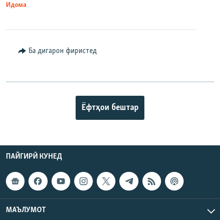
Идома
Ба дигарон фиристед
Ёфтҳои бештар
ПАЙГИРӢ КУНЕД
МАЪЛУМОТ