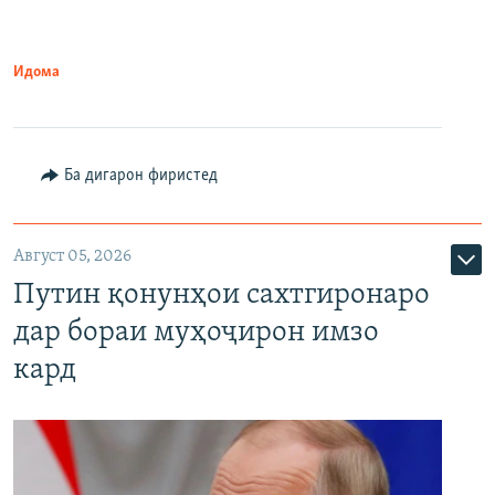
Идома
Ба дигарон фиристед
Август 05, 2026
Путин қонунҳои сахтгиронаро
дар бораи муҳоҷирон имзо
кард