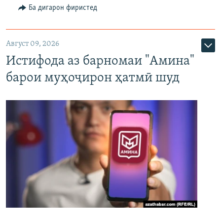
Ба дигарон фиристед
Август 09, 2026
Истифода аз барномаи "Амина"
барои муҳоҷирон ҳатмӣ шуд