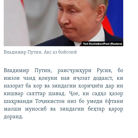
Владимир Путин. Акс аз бойгонӣ
Владимир Путин, раисҷумҳури Русия, бо
имзои чанд қонуни нав иҷозат додааст, ки
назорат ба кор ва зиндагии хориҷиён дар ин
кишвар сахттар шавад. Ҷое, ки садҳо ҳазор
шаҳрванди Тоҷикистон низ бо умеди ёфтани
маоши муносиб ва зиндагии беҳтар қарор
доранд.