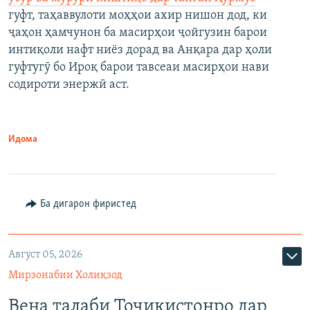
гуфт, таҳаввулоти моҳҳои ахир нишон дод, ки
ҷаҳон ҳамчунон ба масирҳои ҷойгузин барои
интиқоли нафт ниёз дорад ва Анқара дар ҳоли
гуфтугӯ бо Ироқ барои тавсеаи масирҳои нави
содироти энержӣ аст.
Идома
Ба дигарон фиристед
Август 05, 2026
Мирзонабии Холиқзод
Вена талаби Тоҷикистонро дар