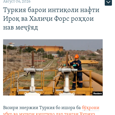
Август 06, 2026
Туркия барои интиқоли нафти
Ироқ ва Халиҷи Форс роҳҳои
нав меҷӯяд
Вазири энержии Туркия бо ишора ба
бӯҳрони
убур ва мурури киштиҳо дар тангаи Ҳурмуз