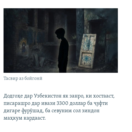
Тасвир аз бойгонӣ
Додгоҳе дар Узбекистон як занро, ки хостааст,
писарашро дар ивази 3300 доллар ба ҷуфти
дигаре фурӯшад, ба севуним сол зиндон
маҳкум кардааст.