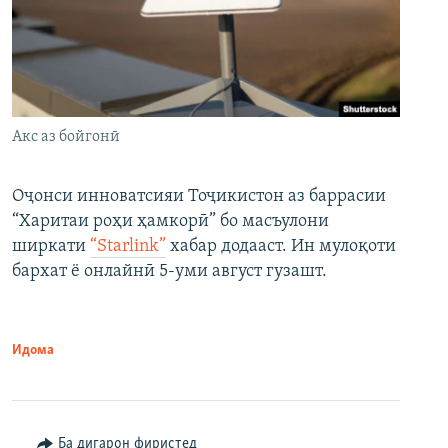
Акс аз бойгонӣ
Оҷонси инноватсияи Тоҷикистон аз баррасии
“Харитаи роҳи ҳамкорӣ” бо масъулони
ширкати
“Starlink”
хабар додааст. Ин мулоқоти
бархат ё онлайнӣ 5-уми август гузашт.
Идома
Ба дигарон фиристед