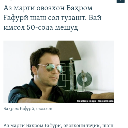
Аз марги овозхон Баҳром
Ғафурӣ шаш сол гузашт. Вай
имсол 50-сола мешуд
Баҳром Ғафурӣ, овозхон
Аз марги Баҳром Ғафурӣ, овозхони тоҷик, шаш