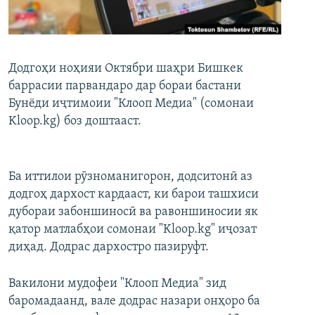
ГУЗОРИШҲОИ РАДИОӢ
Русский
ПАЙГИРӢ КУНЕД
Додгоҳи ноҳияи Октябри шаҳри Бишкек
баррасии парвандаро дар бораи бастани
Бунёди иҷтимоии "Клооп Медиа" (сомонаи
Kloop.kg) боз доштааст.
Ҳамаи сомонаҳои RFE/RL
Ба иттилои рӯзноманигорон, додситонӣ аз
додгоҳ дархост кардааст, ки барои ташхиси
дубораи забоншиносӣ ва равоншиносии як
қатор матлабҳои сомонаи "Kloop.kg" иҷозат
диҳад. Додрас дархостро пазируфт.
Вакилони мудофеи "Клооп Медиа" зид
баромадаанд, вале додрас назари онҳоро ба