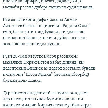
инобат нагирифта, иҷозат додааст, ки 10
матлаби расона дубора ташхиси судӣ шаванд.
Яке аз вакилони дифои расона Акмат
Алагушев ба бахши қирғизии Радиои Озодӣ
гуфт, ба он хотир зид буданд, ки додситон
натавонист барои ташхиси дубора далели
асоснокеро пешниҳод кунад.
Рӯзи 28-уми августи имсол расонаҳои
маҳаллии Қирғизистон хабар доданд, ки
додситонии Бишкек аз додгоҳ хостааст, бунёди
иҷтимоии "Клооп Медиа" (молики Kloop.kg)
барҳам дода шавад.
Дар шикояти додситонӣ аз ҷумла омадааст,
дар натиҷаи ташхиси Кумитаи давлатии
амнияти миллии Қирғизистон муайян карда