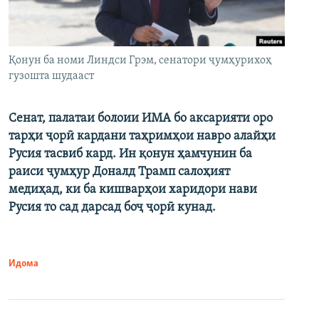
Қонун ба номи Линдси Грэм, сенатори ҷумҳурихоҳ
гузошта шудааст
Сенат, палатаи болоии ИМА бо аксарияти оро
тарҳи ҷорӣ кардани таҳримҳои навро алайҳи
Русия тасвиб кард. Ин қонун ҳамчунин ба
раиси ҷумҳур Доналд Трамп салоҳият
медиҳад, ки ба кишварҳои харидори нави
Русия то сад дарсад боҷ ҷорӣ кунад.
Идома