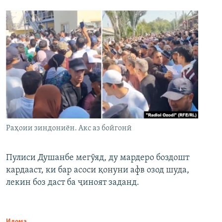
Раҳоии зиндониён. Акс аз бойгонӣ
Пулиси Душанбе мегӯяд, ду мардеро боздошт
кардааст, ки бар асоси қонуни афв озод шуда,
лекин боз даст ба ҷиноят заданд.
Идома