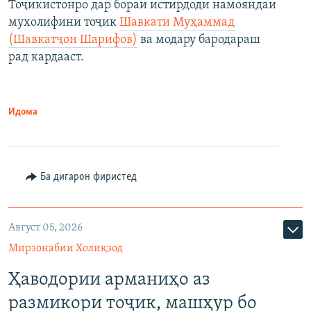
Тоҷикистонро дар бораи истирдоди намояндаи
мухолифини тоҷик
Шавкати Муҳаммад
(Шавкатҷон Шарифов)
ва модару бародараш
рад кардааст.
Идома
Ба дигарон фиристед
Август 05, 2026
Мирзонабии Холиқзод
Ҳаводории арманиҳо аз
размикори тоҷик, машҳур бо