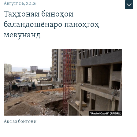
Август 06, 2026
Таҳхонаи биноҳои
баландошёнаро паноҳгоҳ
мекунанд
Акс аз бойгонӣ