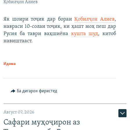
Қобилҷон Алиев
Як шоири тоҷик дар бораи
Қобилҷон Алиев
,
навраси 10-солаи тоҷик, ки ҳашт моҳ пеш дар
Русия ба таври ваҳшиёна
кушта шуд
, китоб
навиштааст.
Идома
Ба дигарон фиристед
Август 07, 2026
Сафари муҳоҷирон аз