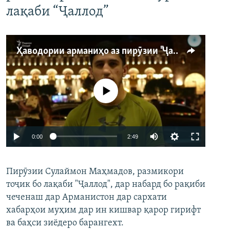
лақаби “Ҷаллод”
Ҳаводории арманиҳо аз пирӯзии "Ҷаллод"-и тоҷик
Феълан кор намекунад
Auto
0:00
2:49
240p
Пирӯзии Сулаймон Маҳмадов, размикори
360p
тоҷик бо лақаби "Ҷаллод", дар набард бо рақиби
480p
Auto
240p
360p
480p
чеченаш дар Арманистон дар сархати
720p
хабарҳои муҳим дар ин кишвар қарор гирифт
720p
1080p
ва баҳси зиёдеро барангехт.
1080p