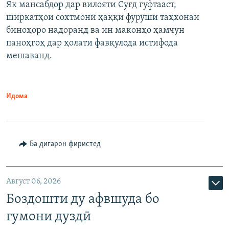
Як мансабдор дар вилояти Суғд гуфтааст,
ширкатҳои сохтмонӣ ҳаққи фурӯши таҳхонаи
биноҳоро надоранд ва ин маконҳо ҳамчун
паноҳгоҳ дар ҳолати фавқулода истифода
мешаванд.
Идома
Ба дигарон фиристед
Август 06, 2026
Боздошти ду афвшуда бо
гумони дуздӣ