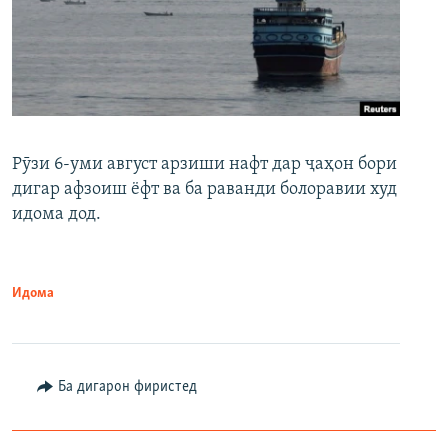
Рӯзи 6-уми август арзиши нафт дар ҷаҳон бори
дигар афзоиш ёфт ва ба раванди болоравии худ
идома дод.
Идома
Ба дигарон фиристед