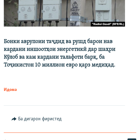
Бонки аврупоии таҷдид ва рушд барои нав
кардани иншоотҳои энергетикӣ дар шаҳри
Кӯлоб ва кам кардани талафоти барқ, ба
Тоҷикистон 10 миллион евро қарз медиҳад.
Идома
Ба дигарон фиристед