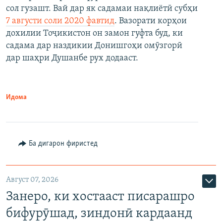
сол гузашт. Вай дар як садамаи нақлиётӣ субҳи
7 августи соли 2020 фавтид
. Вазорати корҳои
дохилии Тоҷикистон он замон гуфта буд, ки
садама дар наздикии Донишгоҳи омӯзгорӣ
дар шаҳри Душанбе рух додааст.
Идома
Ба дигарон фиристед
Август 07, 2026
Занеро, ки хостааст писарашро
бифурӯшад, зиндонӣ кардаанд