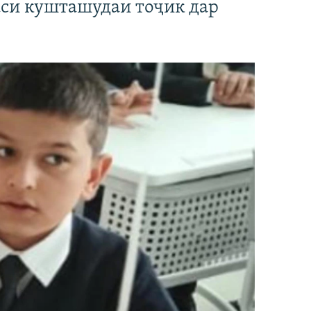
аси кушташудаи тоҷик дар