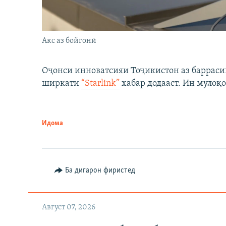
Акс аз бойгонӣ
Оҷонси инноватсияи Тоҷикистон аз барраси
ширкати
“Starlink”
хабар додааст. Ин мулоқо
Идома
Ба дигарон фиристед
Август 07, 2026