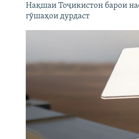
Нақшаи Тоҷикистон барои нас
гӯшаҳои дурдаст