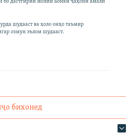
н бо дастгирии молии Бонки ҷаҳонӣ амалӣ
урда шудааст ва ҳоло онҳо таъмир
игар озмун эълом шудааст.
нҷо бихонед