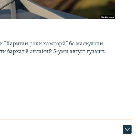
и “Харитаи роҳи ҳамкорӣ” бо масъулони
ти бархат ё онлайнӣ 5-уми август гузашт.