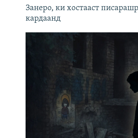
Занеро, ки хостааст писараш
кардаанд