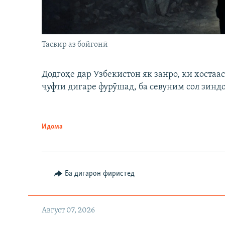
Тасвир аз бойгонӣ
Додгоҳе дар Узбекистон як занро, ки хостаа
ҷуфти дигаре фурӯшад, ба севуним сол зинд
Идома
Ба дигарон фиристед
Август 07, 2026