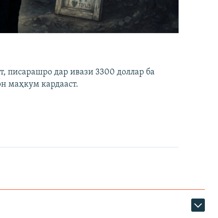
ст, писарашро дар ивази 3300 доллар ба
он маҳкум кардааст.