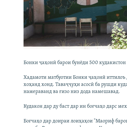
ГУЗОРИШҲОИ РАДИОӢ
Бонки ҷаҳонӣ барои бунёди 500 кудакистон
Хадамоти матбуотии Бонки ҷаҳонӣ иттилоъ до
хоҳанд хонд. Таваҷҷуҳи асосӣ ба рушди куд
намераванд ва ғизо низ дода намешавад.
Кудакон дар ду баст дар ин боғчаҳо дарс ме
Боғчаҳо дар доираи лоиҳаҳои "Маориф барои