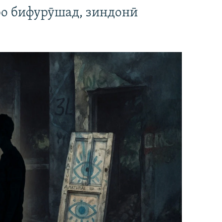
ро бифурӯшад, зиндонӣ