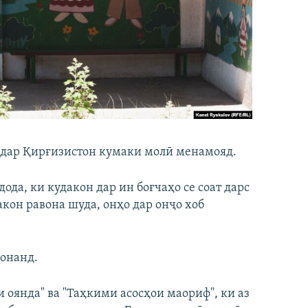
 дар Қирғизистон кумаки молӣ менамояд.
да, ки кудакон дар ин боғчаҳо се соат дарс
акон равона шуда, онҳо дар онҷо хоб
хонанд.
 оянда" ва "Таҳкими асосҳои маориф", ки аз