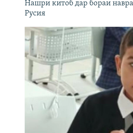
Нашри китоб дар бораи навр
Русия