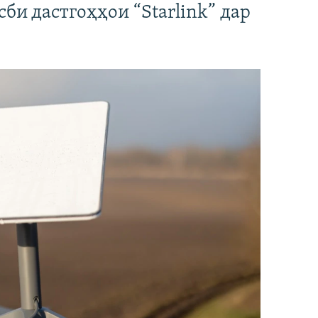
би дастгоҳҳои “Starlink” дар