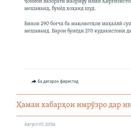
ҷониби Вазорати маорифу илми Қирғизисто
мешаванд, бунёд хоҳанд шуд.
Бинои 290 боғча ба мақомотҳои маҳаллӣ суп
мешаванд. Барои бунёди 270 кудакистони д
Ба дигарон фиристед
Ҳамаи хабарҳои имрӯзро дар и
Август 07, 2026