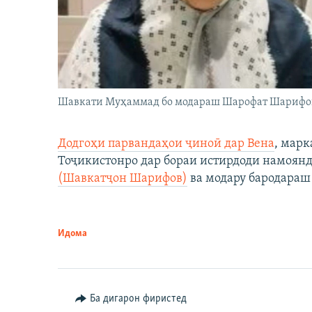
Шавкати Муҳаммад бо модараш Шарофат Шарифо
Додгоҳи парвандаҳои ҷиноӣ дар Вена
, марк
Тоҷикистонро дар бораи истирдоди намоян
(Шавкатҷон Шарифов)
ва модару бародараш 
Идома
Ба дигарон фиристед