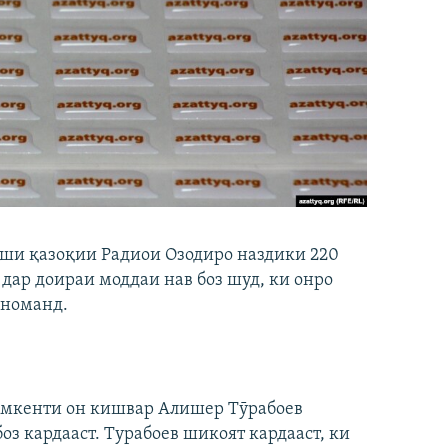
хши қазоқии Радиои Озодиро наздики 220
дар доираи моддаи нав боз шуд, ки онро
еноманд.
имкенти он кишвар Алишер Тӯрабоев
з кардааст. Турабоев шикоят кардааст, ки