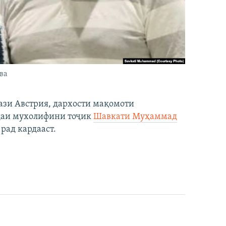
ва
ази Австрия, дархости мақомоти
даи мухолифини тоҷик
Шавкати Муҳаммад
рад кардааст.