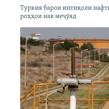
Туркия барои интиқоли нафт
роҳҳои нав меҷӯяд