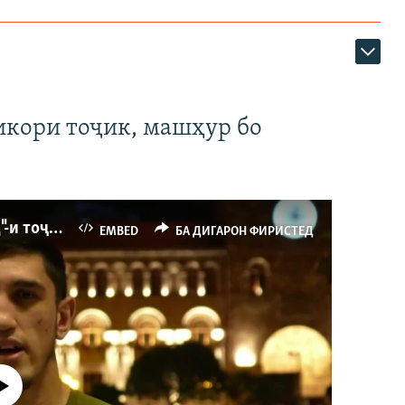
икори тоҷик, машҳур бо
Ҳаводории арманиҳо аз пирӯзии "Ҷаллод"-и тоҷик
EMBED
БА ДИГАРОН ФИРИСТЕД
р намекунад