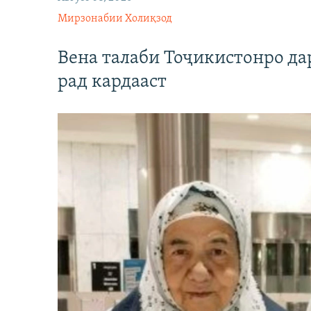
Мирзонабии Холиқзод
Вена талаби Тоҷикистонро д
рад кардааст