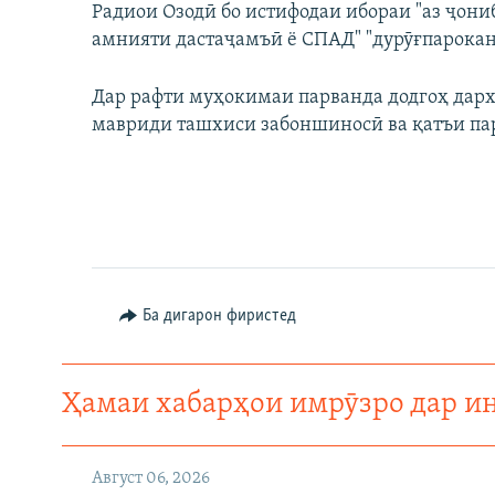
Радиои Озодӣ бо истифодаи ибораи "аз ҷон
амнияти дастаҷамъӣ ё СПАД" "дурӯғпарокан
Дар рафти муҳокимаи парванда додгоҳ дарх
мавриди ташхиси забоншиносӣ ва қатъи пар
Ба дигарон фиристед
Ҳамаи хабарҳои имрӯзро дар и
Август 06, 2026