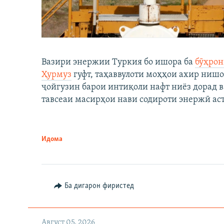
Вазири энержии Туркия бо ишора ба
бӯҳрон
Ҳурмуз
гуфт, таҳаввулоти моҳҳои ахир нишо
ҷойгузин барои интиқоли нафт ниёз дорад в
тавсеаи масирҳои нави содироти энержӣ аст
Идома
Ба дигарон фиристед
Август 05, 2026