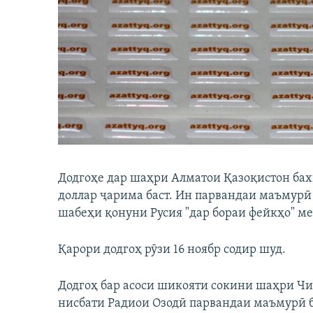
ГУЗОРИШҲОИ РАДИОӢ
Додгоҳе дар шаҳри Алматои Қазоқистон ба
доллар ҷарима баст. Ин парвандаи маъмурӣ 
шабеҳи қонуни Русия "дар бораи фейкҳо" м
Қарори додгоҳ рӯзи 16 ноябр содир шуд.
Додгоҳ бар асоси шикояти сокини шаҳри Ч
нисбати Радиои Озодӣ парвандаи маъмурӣ бо