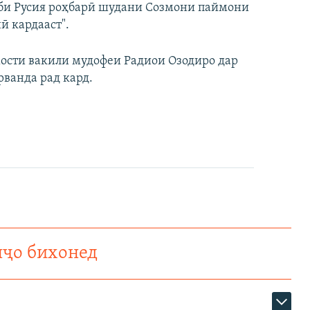
иби Русия роҳбарӣ шудани Созмони паймони
ӣ кардааст".
ости вакили мудофеи Радиои Озодиро дар
ванда рад кард.
нҷо бихонед