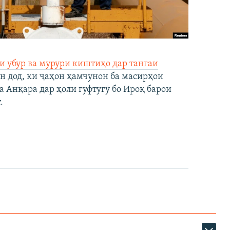
и убур ва мурури киштиҳо дар тангаи
н дод, ки ҷаҳон ҳамчунон ба масирҳои
а Анқара дар ҳоли гуфтугӯ бо Ироқ барои
.