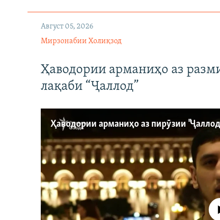
Август 05, 2026
Мирзонабии Холиқзод
Ҳаводории арманиҳо аз разм
лақаби “Ҷаллод”
Феълан ко