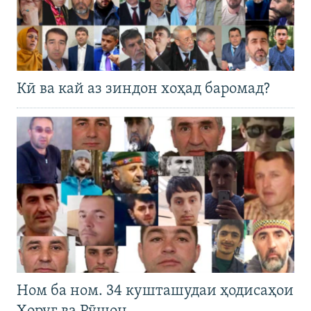
Кӣ ва кай аз зиндон хоҳад баромад?
Ном ба ном. 34 кушташудаи ҳодисаҳои