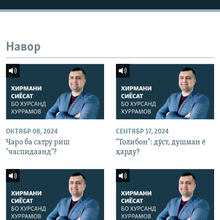
Навор
ОКТЯБР 08, 2024
СЕНТЯБР 17, 2024
Чаро ба сатру риш
"Толибон": дӯст, душман ё
"часпидаанд"?
ҳарду?