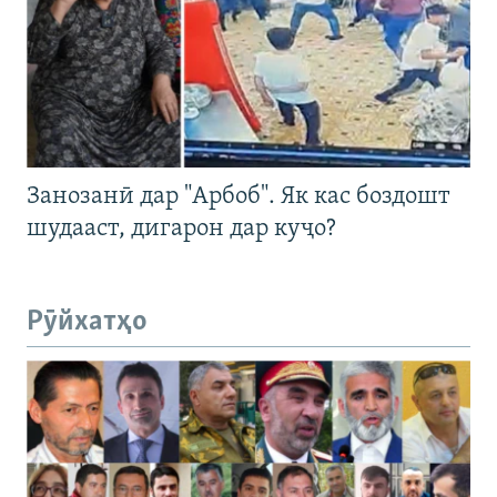
Занозанӣ дар "Арбоб". Як кас боздошт
шудааст, дигарон дар куҷо?
Рӯйхатҳо