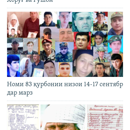
Хоруғ ва Рӯшон
Номи 83 қурбонии низои 14-17 сентябр
дар марз