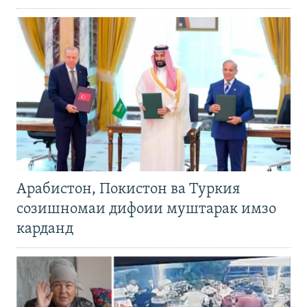
Арабистон, Покистон ва Туркия
созишномаи дифоии муштарак имзо
карданд