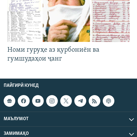
Номи гуруҳе аз қурбониён ва
гумшудаҳои ҷанг
ПАЙГИРӢ КУНЕД
МАЪЛУМОТ
ЗАМИМАҲО