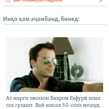
БАРНОМАҲОИ РАДИОӢ
Инҳо ҳам аҷоибанд, бинед:
Аз марги овозхон Баҳром Ғафурӣ шаш
сол гузашт. Вай имсол 50-сола мешуд