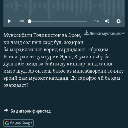
ГУЗОРИШҲОИ РАДИОӢ
Феълан кор намекунад
Русский
0:00
6:14
ПАЙГИРӢ КУНЕД
Линки мустақим
Муносибати Тоҷикистон ва Эрон,
ки чанд сол пеш сард буд, зоҳиран
ба марҳилаи нав ворид гардидааст. Иброҳим
Раисӣ, раиси ҷумҳурии Эрон, 8-уми ноябр ба
Душанбе омад ва байни ду кишвар чанд санад
Ҳамаи сомонаҳои RFE/RL
имзо шуд. Аз он пеш баъзе аз мансабдорони тоҷику
эронӣ ҳам мулоқот карданд. Ду тарафро чӣ ба ҳам
овардааст?
Ба дигарон фиристед
Мо дар Google