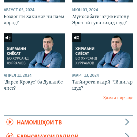
АВГУСТ 05, 2024
ИЮН 03, 2024
Боздошти Ҳакимов чӣ паём
Муносибати Тоҷикистону
дорад?
Эрон чӣ гуна хоҳад шуд?
АПРЕЛ 11, 2024
МАРТ 13, 2024
"Дарси Крокус" ба Душанбе
Тағйироти кадрӣ. Чӣ дигар
чист?
шуд?
Ҳамаи порчаҳо
НАМОИШҲОИ ТВ