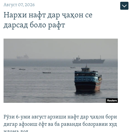
Август 07, 2026
Нархи нафт дар ҷаҳон се
дарсад боло рафт
Рӯзи 6-уми август арзиши нафт дар ҷаҳон бори
дигар афзоиш ёфт ва ба раванди болоравии худ
идома дод.