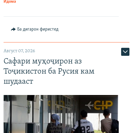
Идома
Ба дигарон фиристед
Август 07, 2026
Сафари муҳоҷирон аз
Тоҷикистон ба Русия кам
шудааст