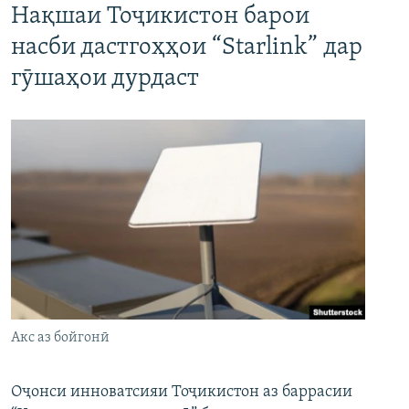
Нақшаи Тоҷикистон барои
насби дастгоҳҳои “Starlink” дар
гӯшаҳои дурдаст
Акс аз бойгонӣ
Оҷонси инноватсияи Тоҷикистон аз баррасии