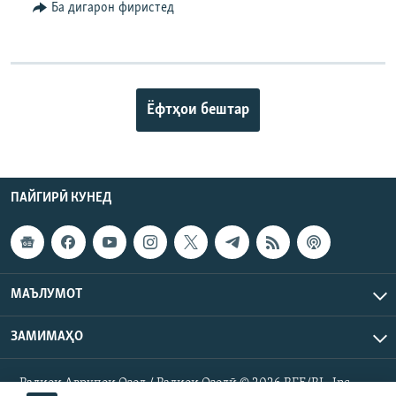
Ба дигарон фиристед
Ёфтҳои бештар
ПАЙГИРӢ КУНЕД
МАЪЛУМОТ
ЗАМИМАҲО
Радиои Аврупои Озод / Радиои Озодӣ © 2026 RFE/RL. Inc.