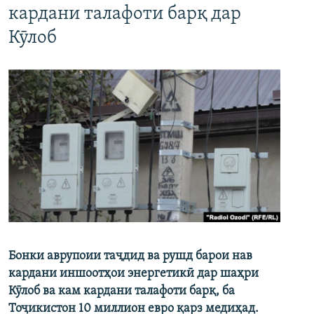
кардани талафоти барқ дар
Кӯлоб
Бонки аврупоии таҷдид ва рушд барои нав
кардани иншоотҳои энергетикӣ дар шаҳри
Кӯлоб ва кам кардани талафоти барқ, ба
Тоҷикистон 10 миллион евро қарз медиҳад.