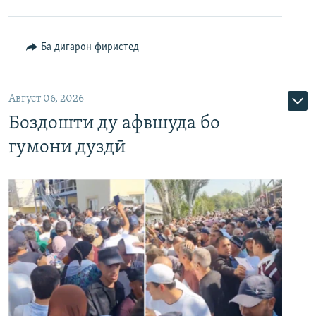
Ба дигарон фиристед
Август 06, 2026
Боздошти ду афвшуда бо
гумони дуздӣ