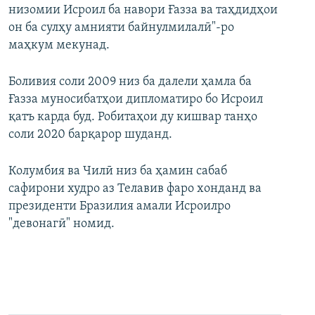
низомии Исроил ба навори Ғазза ва таҳдидҳои
он ба сулҳу амнияти байнулмилалӣ"-ро
маҳкум мекунад.
Боливия соли 2009 низ ба далели ҳамла ба
Ғазза муносибатҳои дипломатиро бо Исроил
қатъ карда буд. Робитаҳои ду кишвар танҳо
соли 2020 барқарор шуданд.
Колумбия ва Чилӣ низ ба ҳамин сабаб
сафирони худро аз Телавив фаро хонданд ва
президенти Бразилия амали Исроилро
"девонагӣ" номид.