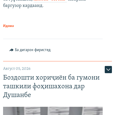
баргузор кардаанд.
Идома
Ба дигарон фиристед
Август 05, 2026
Боздошти хориҷиён ба гумони
ташкили фоҳишахона дар
Душанбе