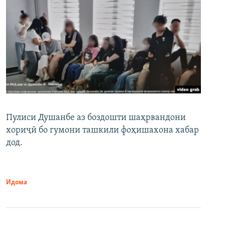
Пулиси Душанбе аз боздошти шаҳрвандони
хориҷӣ бо гумони ташкили фоҳишахона хабар
дод.
Идома