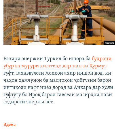
Вазири энержии Туркия бо ишора ба
бӯҳрони
убур ва мурури киштиҳо дар тангаи Ҳурмуз
гуфт, таҳаввулоти моҳҳои ахир нишон дод, ки
ҷаҳон ҳамчунон ба масирҳои ҷойгузин барои
интиқоли нафт ниёз дорад ва Анқара дар ҳоли
гуфтугӯ бо Ироқ барои тавсеаи масирҳои нави
содироти энержӣ аст.
Идома