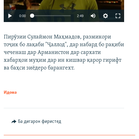
Auto
0:00
2:49
240p
Пирӯзии Сулаймон Маҳмадов, размикори
360p
тоҷик бо лақаби "Ҷаллод", дар набард бо рақиби
480p
Auto
240p
360p
480p
чеченаш дар Арманистон дар сархати
720p
хабарҳои муҳим дар ин кишвар қарор гирифт
720p
1080p
ва баҳси зиёдеро барангехт.
1080p
Идома
Ба дигарон фиристед