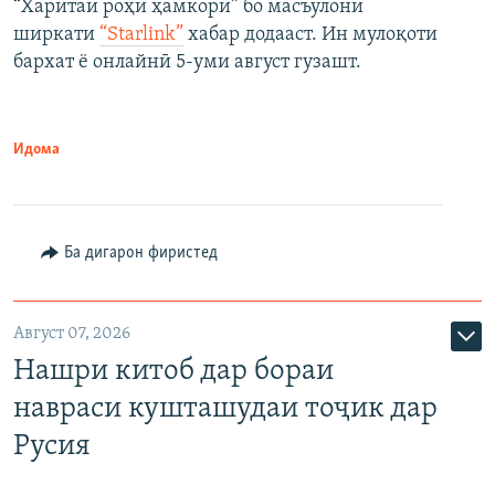
“Харитаи роҳи ҳамкорӣ” бо масъулони
ширкати
“Starlink”
хабар додааст. Ин мулоқоти
бархат ё онлайнӣ 5-уми август гузашт.
Идома
Ба дигарон фиристед
Август 07, 2026
Нашри китоб дар бораи
навраси кушташудаи тоҷик дар
Русия