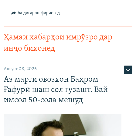
Ба дигарон фиристед
Ҳамаи хабарҳои имрӯзро дар
инҷо бихонед
Август 08, 2026
Аз марги овозхон Баҳром
Ғафурӣ шаш сол гузашт. Вай
имсол 50-сола мешуд