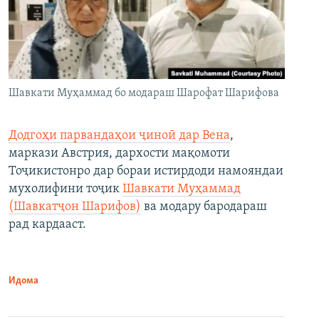
Шавкати Муҳаммад бо модараш Шарофат Шарифова
Додгоҳи парвандаҳои ҷиноӣ дар Вена
,
маркази Австрия, дархости мақомоти
Тоҷикистонро дар бораи истирдоди намояндаи
мухолифини тоҷик
Шавкати Муҳаммад
(Шавкатҷон Шарифов)
ва модару бародараш
рад кардааст.
Идома