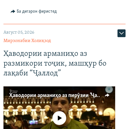
Ба дигарон фиристед
Август 05, 2026
Мирзонабии Холиқзод
Ҳаводории арманиҳо аз
размикори тоҷик, машҳур бо
лақаби “Ҷаллод”
Ҳаводории арманиҳо аз пирӯзии "Ҷаллод"-и тоҷик
Феълан кор намекунад