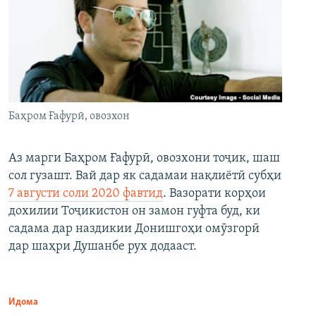
Баҳром Ғафурӣ, овозхон
Аз марги Баҳром Ғафурӣ, овозхони тоҷик, шаш
сол гузашт. Вай дар як садамаи нақлиётӣ субҳи
7 августи соли 2020 фавтид
. Вазорати корҳои
дохилии Тоҷикистон он замон гуфта буд, ки
садама дар наздикии Донишгоҳи омӯзгорӣ
дар шаҳри Душанбе рух додааст.
Идома