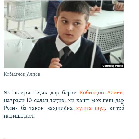
Қобилҷон Алиев
Як шоири тоҷик дар бораи
Қобилҷон Алиев
,
навраси 10-солаи тоҷик, ки ҳашт моҳ пеш дар
Русия ба таври ваҳшиёна
кушта шуд
, китоб
навиштааст.