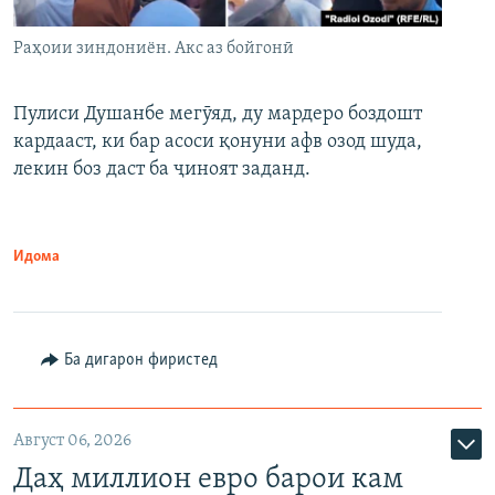
Раҳоии зиндониён. Акс аз бойгонӣ
Пулиси Душанбе мегӯяд, ду мардеро боздошт
кардааст, ки бар асоси қонуни афв озод шуда,
лекин боз даст ба ҷиноят заданд.
Идома
Ба дигарон фиристед
Август 06, 2026
Даҳ миллион евро барои кам