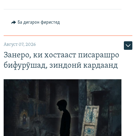
Ба дигарон фиристед
Август 07, 2026
Занеро, ки хостааст писарашро
бифурӯшад, зиндонӣ кардаанд