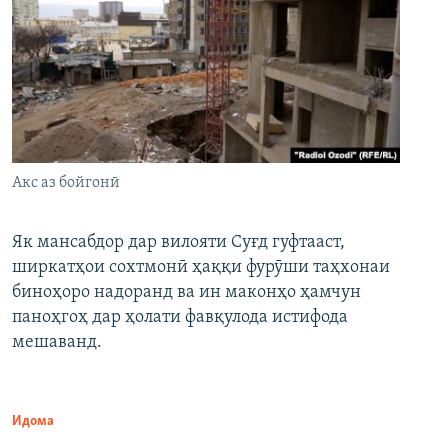
Акс аз бойгонӣ
Як мансабдор дар вилояти Суғд гуфтааст,
ширкатҳои сохтмонӣ ҳаққи фурӯши таҳхонаи
биноҳоро надоранд ва ин маконҳо ҳамчун
паноҳгоҳ дар ҳолати фавқулода истифода
мешаванд.
Идома