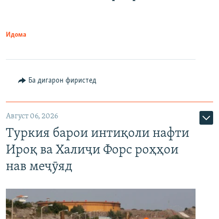
Идома
Ба дигарон фиристед
Август 06, 2026
Туркия барои интиқоли нафти
Ироқ ва Халиҷи Форс роҳҳои
нав меҷӯяд