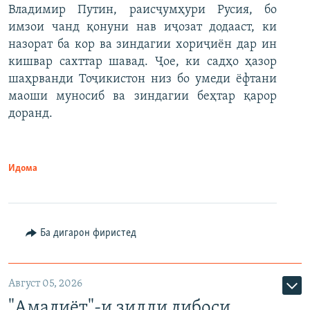
Владимир Путин, раисҷумҳури Русия, бо
имзои чанд қонуни нав иҷозат додааст, ки
назорат ба кор ва зиндагии хориҷиён дар ин
кишвар сахттар шавад. Ҷое, ки садҳо ҳазор
шаҳрванди Тоҷикистон низ бо умеди ёфтани
маоши муносиб ва зиндагии беҳтар қарор
доранд.
Идома
Ба дигарон фиристед
Август 05, 2026
"Амалиёт"-и зидди либоси