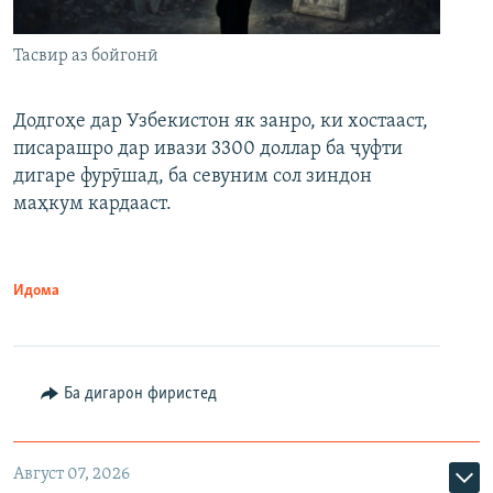
Тасвир аз бойгонӣ
Додгоҳе дар Узбекистон як занро, ки хостааст,
писарашро дар ивази 3300 доллар ба ҷуфти
дигаре фурӯшад, ба севуним сол зиндон
маҳкум кардааст.
Идома
Ба дигарон фиристед
Август 07, 2026