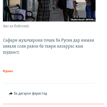
Акс аз бойгонӣ.
Сафари муҳоҷирони тоҷик ба Русия дар нимаи
аввали соли равон ба таври назаррас кам
шудааст.
Идома
Ба дигарон фиристед