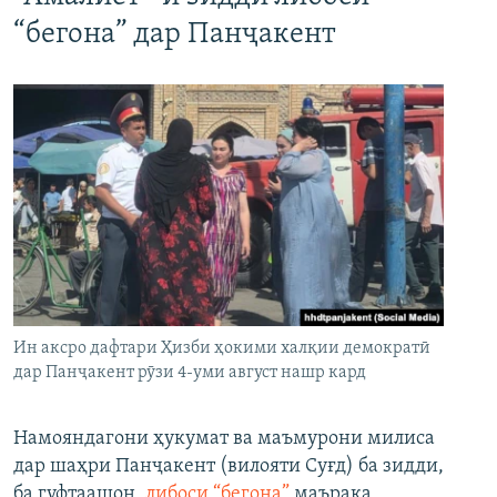
“бегона” дар Панҷакент
Ин аксро дафтари Ҳизби ҳокими халқии демократӣ
дар Панҷакент рӯзи 4-уми август нашр кард
Намояндагони ҳукумат ва маъмурони милиса
дар шаҳри Панҷакент (вилояти Суғд) ба зидди,
ба гуфтаашон,
либоси “бегона”
маърака