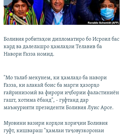
ГУЗОРИШҲОИ РАДИОӢ
Русский
ПАЙГИРӢ КУНЕД
Боливия робитаҳои дипломатиро бо Исроил бас
кард ва далелашро ҳамлаҳои Телавив ба
Навори Ғазза номид.
Ҳамаи сомонаҳои RFE/RL
"Мо талаб мекунем, ки ҳамлаҳо ба навори
Ғазза, ки алакай боис ба марги ҳазорҳо
ғайринизомӣ ва фирори иҷбории фаластиниён
гашт, хотима ёбанд", - гуфтанд дар
маъмурияти президенти Боливия Луис Арсе.
Муовини вазири корҳои хориҷии Боливия
гуфт, кишвараш "ҳамлаи таҷовузкоронаи