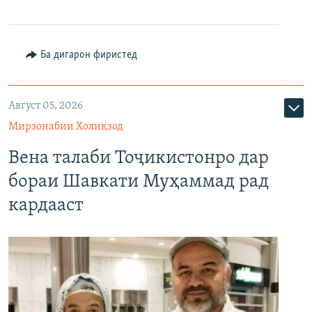
Ба дигарон фиристед
Август 05, 2026
Мирзонабии Холиқзод
Вена талаби Тоҷикистонро дар
бораи Шавкати Муҳаммад рад
кардааст