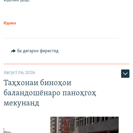
Идома
Ба дигарон фиристед
Август 06, 2026
Таҳхонаи биноҳои
баландошёнаро паноҳгоҳ
мекунанд