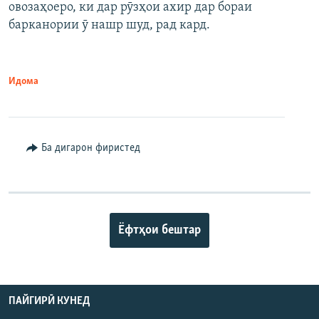
овозаҳоеро, ки дар рӯзҳои ахир дар бораи
барканории ӯ нашр шуд, рад кард.
Идома
Ба дигарон фиристед
Ёфтҳои бештар
ПАЙГИРӢ КУНЕД