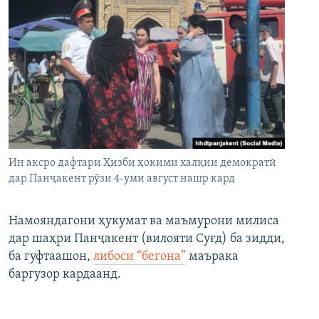
Ин аксро дафтари Ҳизби ҳокими халқии демократӣ
дар Панҷакент рӯзи 4-уми август нашр кард
Намояндагони ҳукумат ва маъмурони милиса
дар шаҳри Панҷакент (вилояти Суғд) ба зидди,
ба гуфтаашон,
либоси “бегона”
маърака
баргузор кардаанд.