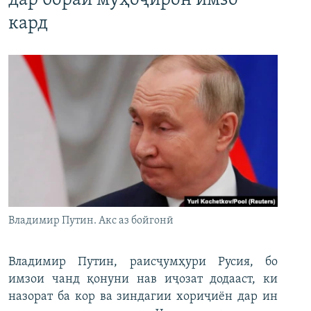
дар бораи муҳоҷирон имзо
кард
Владимир Путин. Акс аз бойгонӣ
Владимир Путин, раисҷумҳури Русия, бо
имзои чанд қонуни нав иҷозат додааст, ки
назорат ба кор ва зиндагии хориҷиён дар ин