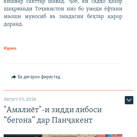
кишвар сахттар шавад. Ҷое, ки садҳо ҳазор
шаҳрванди Тоҷикистон низ бо умеди ёфтани
маоши муносиб ва зиндагии беҳтар қарор
доранд.
Идома
Ба дигарон фиристед
Август 05, 2026
"Амалиёт"-и зидди либоси
“бегона” дар Панҷакент