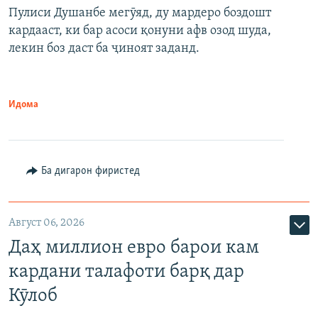
Пулиси Душанбе мегӯяд, ду мардеро боздошт
кардааст, ки бар асоси қонуни афв озод шуда,
лекин боз даст ба ҷиноят заданд.
Идома
Ба дигарон фиристед
Август 06, 2026
Даҳ миллион евро барои кам
кардани талафоти барқ дар
Кӯлоб