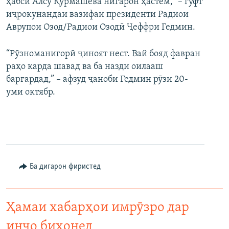
ҳабси Алсу Қурмашева нигарон ҳастем," – гуфт
иҷрокунандаи вазифаи президенти Радиои
Аврупои Озод/Радиои Озодӣ Ҷеффри Гедмин.
“Рӯзноманигорӣ ҷиноят нест. Вай бояд фавран
раҳо карда шавад ва ба назди оилааш
баргардад,” – афзуд ҷаноби Гедмин рӯзи 20-
уми октябр.
Ба дигарон фиристед
Ҳамаи хабарҳои имрӯзро дар
инҷо бихонед