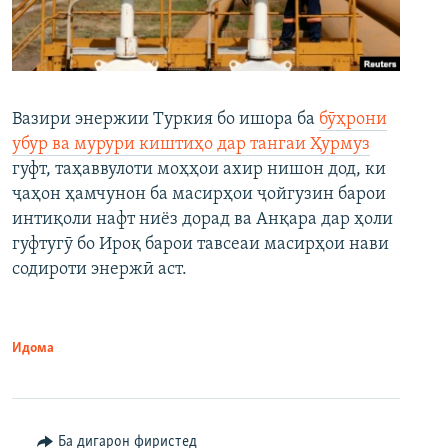
Вазири энержии Туркия бо ишора ба
бӯҳрони
убур ва мурури киштиҳо дар тангаи Ҳурмуз
гуфт, таҳаввулоти моҳҳои ахир нишон дод, ки
ҷаҳон ҳамчунон ба масирҳои ҷойгузин барои
интиқоли нафт ниёз дорад ва Анқара дар ҳоли
гуфтугӯ бо Ироқ барои тавсеаи масирҳои нави
содироти энержӣ аст.
Идома
Ба дигарон фиристед