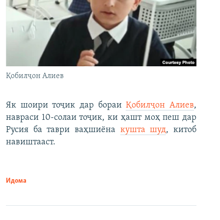
Қобилҷон Алиев
Як шоири тоҷик дар бораи
Қобилҷон Алиев
,
навраси 10-солаи тоҷик, ки ҳашт моҳ пеш дар
Русия ба таври ваҳшиёна
кушта шуд
, китоб
навиштааст.
Идома