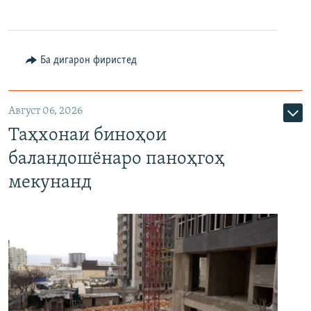
Ба дигарон фиристед
Август 06, 2026
Таҳхонаи биноҳои
баландошёнаро паноҳгоҳ
мекунанд