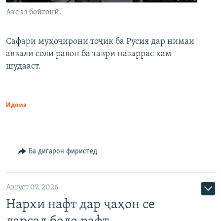
Акс аз бойгонӣ.
Сафари муҳоҷирони тоҷик ба Русия дар нимаи
аввали соли равон ба таври назаррас кам
шудааст.
Идома
Ба дигарон фиристед
Август 07, 2026
Нархи нафт дар ҷаҳон се