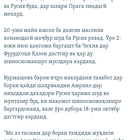
ва Русия буда, дар шаҳри Прага зиндагӣ
мекард.
20-уми майи имсол ба далели масоили
хонаводагӣ маҷбур шуд ба Русия равад. Ӯро 2-
юми июн ҳангоми баргашт ба Чехия дар
Фурудгоҳи Қазон дастгир ва ҳар ду
шиносномаашро мусодира карданд.
Курмашева барои иҷро накардани талабот дар
бораи қайди шаҳрвандии Амрико дар
ниҳодҳои дахлдори Русия ҷарима шуд ва
мунтазир буд, ки мақомот шиносномаҳояшро
баргардонанд, вале ӯро дубора 18-уми октябр
дастгир карданд.
"Мо аз тасмим дар бораи тамдиди муҳлати