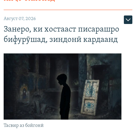
Август 07, 2026
Занеро, ки хостааст писарашро
бифурӯшад, зиндонӣ кардаанд
Тасвир аз бойгонӣ