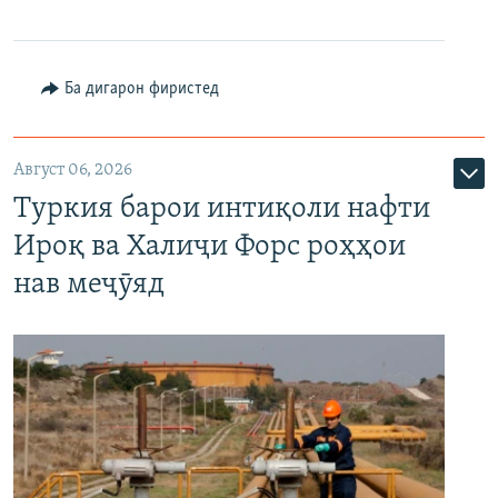
Ба дигарон фиристед
Август 06, 2026
Туркия барои интиқоли нафти
Ироқ ва Халиҷи Форс роҳҳои
нав меҷӯяд