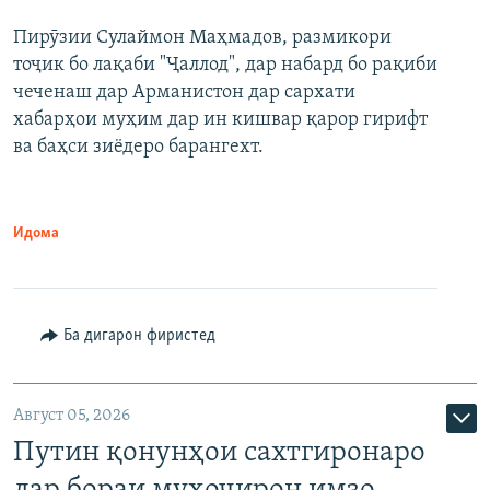
Пирӯзии Сулаймон Маҳмадов, размикори
360p
тоҷик бо лақаби "Ҷаллод", дар набард бо рақиби
480p
Auto
240p
360p
480p
чеченаш дар Арманистон дар сархати
720p
хабарҳои муҳим дар ин кишвар қарор гирифт
720p
1080p
ва баҳси зиёдеро барангехт.
1080p
Идома
Ба дигарон фиристед
Август 05, 2026
Путин қонунҳои сахтгиронаро