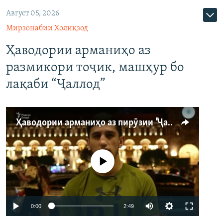
Август 05, 2026
Мирзонабии Холиқзод
Ҳаводории арманиҳо аз
размикори тоҷик, машҳур бо
лақаби “Ҷаллод”
Ҳаводории арманиҳо аз пирӯзии "Ҷаллод"-и тоҷик
Феълан кор намекунад
Auto
0:00
2:49
240p