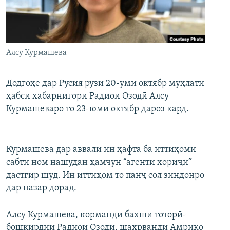
ГУЗОРИШҲОИ РАДИОӢ
Русский
ПАЙГИРӢ КУНЕД
Алсу Курмашева
Додгоҳе дар Русия рӯзи 20-уми октябр муҳлати
ҳабси хабарнигори Радиои Озодӣ Алсу
Курмашеваро то 23-юми октябр дароз кард.
Ҳамаи сомонаҳои RFE/RL
Курмашева дар аввали ин ҳафта ба иттиҳоми
сабти ном нашудан ҳамчун “агенти хориҷӣ”
дастгир шуд. Ин иттиҳом то панҷ сол зиндонро
дар назар дорад.
Алсу Курмашева, корманди бахши тоторӣ-
бошқирдии Радиои Озодӣ, шаҳрванди Амрико