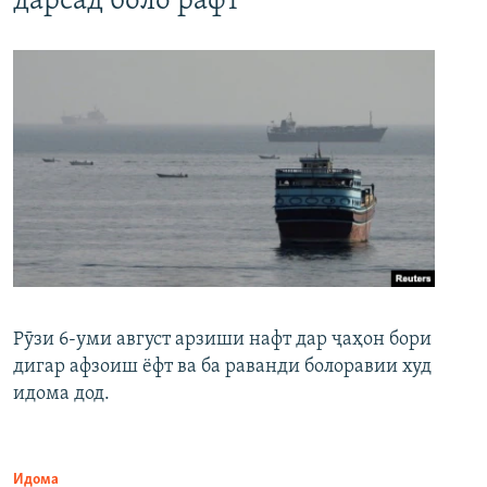
дарсад боло рафт
Рӯзи 6-уми август арзиши нафт дар ҷаҳон бори
дигар афзоиш ёфт ва ба раванди болоравии худ
идома дод.
Идома