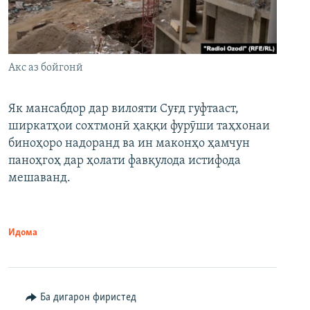
Акс аз бойгонӣ
Як мансабдор дар вилояти Суғд гуфтааст,
ширкатҳои сохтмонӣ ҳаққи фурӯши таҳхонаи
биноҳоро надоранд ва ин маконҳо ҳамчун
паноҳгоҳ дар ҳолати фавқулода истифода
мешаванд.
Идома
Ба дигарон фиристед