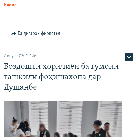
Идома
Ба дигарон фиристед
Август 05, 2026
Боздошти хориҷиён ба гумони
ташкили фоҳишахона дар
Душанбе