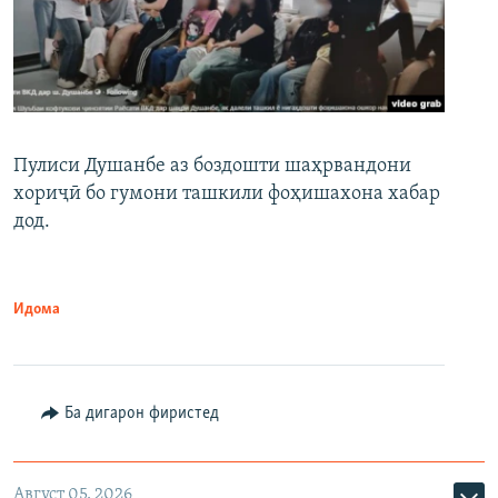
Пулиси Душанбе аз боздошти шаҳрвандони
хориҷӣ бо гумони ташкили фоҳишахона хабар
дод.
Идома
Ба дигарон фиристед
Август 05, 2026