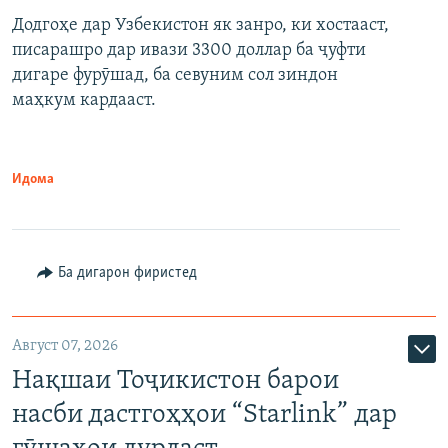
Додгоҳе дар Узбекистон як занро, ки хостааст,
писарашро дар ивази 3300 доллар ба ҷуфти
дигаре фурӯшад, ба севуним сол зиндон
маҳкум кардааст.
Идома
Ба дигарон фиристед
Август 07, 2026
Нақшаи Тоҷикистон барои
насби дастгоҳҳои “Starlink” дар