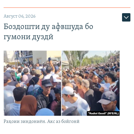
Август 06, 2026
Боздошти ду афвшуда бо
гумони дуздӣ
Раҳоии зиндониён. Акс аз бойгонӣ