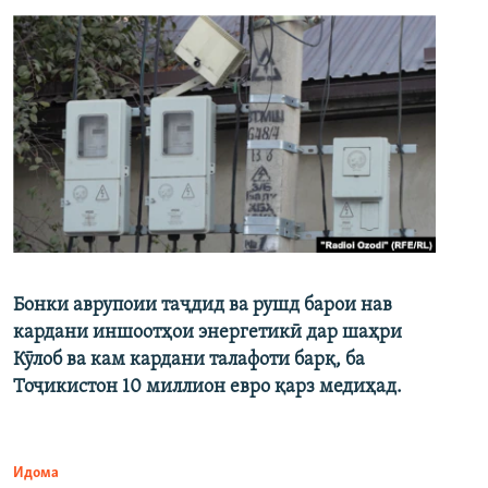
Бонки аврупоии таҷдид ва рушд барои нав
кардани иншоотҳои энергетикӣ дар шаҳри
Кӯлоб ва кам кардани талафоти барқ, ба
Тоҷикистон 10 миллион евро қарз медиҳад.
Идома