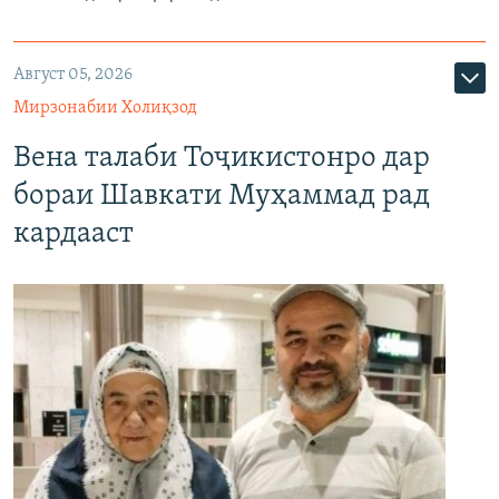
Август 05, 2026
Мирзонабии Холиқзод
Вена талаби Тоҷикистонро дар
бораи Шавкати Муҳаммад рад
кардааст