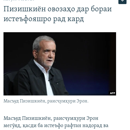
Пизишкиён овозаҳо дар бораи
истеъфояшро рад кард
Масъуд Пизишкиён, раисҷумҳури Эрон.
Масъуд Пизишкиён, раисҷумҳури Эрон
мегӯяд, қасди ба истеъфо рафтан надорад ва