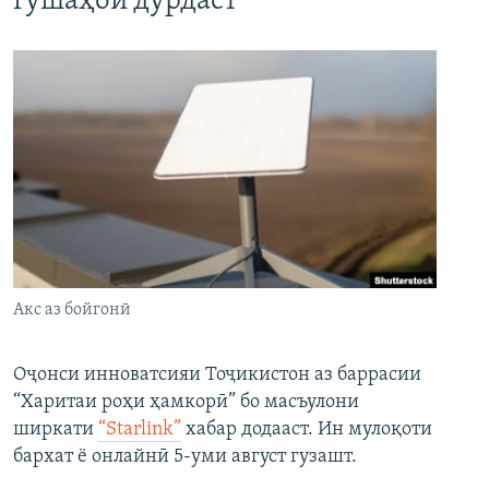
гӯшаҳои дурдаст
Акс аз бойгонӣ
Оҷонси инноватсияи Тоҷикистон аз баррасии
“Харитаи роҳи ҳамкорӣ” бо масъулони
ширкати
“Starlink”
хабар додааст. Ин мулоқоти
бархат ё онлайнӣ 5-уми август гузашт.