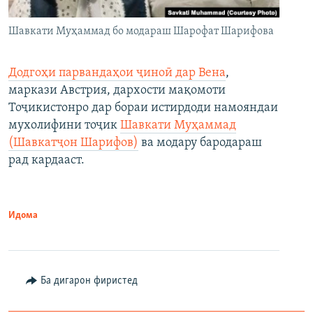
Шавкати Муҳаммад бо модараш Шарофат Шарифова
Додгоҳи парвандаҳои ҷиноӣ дар Вена
,
маркази Австрия, дархости мақомоти
Тоҷикистонро дар бораи истирдоди намояндаи
мухолифини тоҷик
Шавкати Муҳаммад
(Шавкатҷон Шарифов)
ва модару бародараш
рад кардааст.
Идома
Ба дигарон фиристед