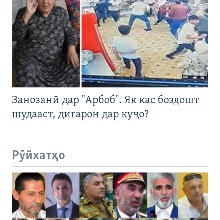
Занозанӣ дар "Арбоб". Як кас боздошт
шудааст, дигарон дар куҷо?
Рӯйхатҳо