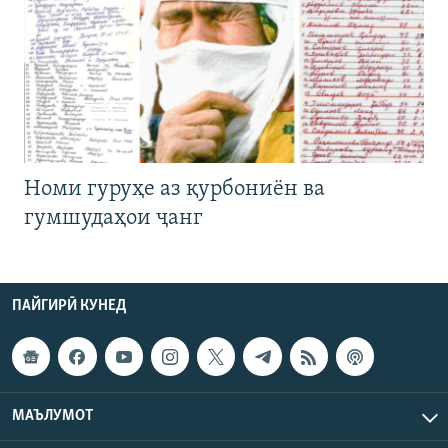
Номи гуруҳе аз қурбониён ва
гумшудаҳои ҷанг
ПАЙГИРӢ КУНЕД
МАЪЛУМОТ