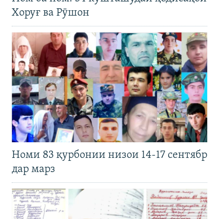
Хоруғ ва Рӯшон
Номи 83 қурбонии низои 14-17 сентябр
дар марз