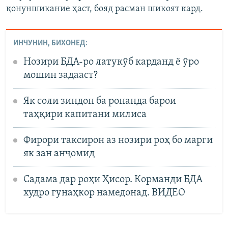
қонуншикание ҳаст, бояд расман шикоят кард.
ИНЧУНИН, БИХОНЕД:
Нозири БДА-ро латукӯб карданд ё ӯро
мошин задааст?
Як соли зиндон ба ронанда барои
таҳқири капитани милиса
Фирори таксирон аз нозири роҳ бо марги
як зан анҷомид
Садама дар роҳи Ҳисор. Корманди БДА
худро гунаҳкор намедонад. ВИДЕО