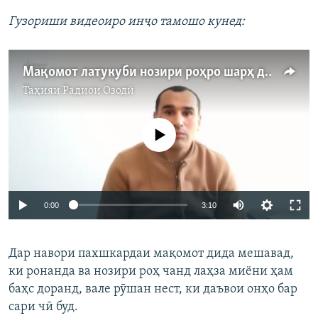
Гузориши видеоиро инҷо тамошо кунед:
Мақомот латукуби нозири роҳро шарҳ доданд
Таҳияи
Радиои Озодӣ
Феълан кор намекунад
Auto
0:00
3:10
240p
Дар навори пахшкардаи мақомот дида мешавад,
360p
ки ронанда ва нозири роҳ чанд лаҳза миёни ҳам
Auto
240p
360p
480p
480p
баҳс доранд, вале рӯшан нест, ки даъвои онҳо бар
720p
сари чӣ буд.
720p
1080p