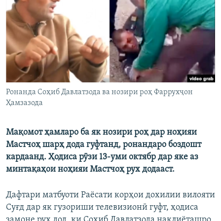
ГУЗОРИШҲОИ РАДИОӢ
Русский
ПАЙГИРӢ КУНЕД
Ронанда Соҳиб Давлатзода ва нозири роҳ Фаррухҷон
Ҳамзазода
Ҳамаи сомонаҳои RFE/RL
Мақомот ҳамларо ба як нозири роҳ дар ноҳияи
Мастчоҳ шарҳ дода гуфтанд, ронандаро боздошт
кардаанд. Ҳодиса рӯзи 13-уми октябр дар яке аз
минтақаҳои ноҳияи Мастчоҳ рух додааст.
Дафтари матбуоти Раёсати корҳои дохилии вилояти
Суғд дар як гузориши телевизионӣ гуфт, ҳодиса
замоне рух дод, ки Соҳиб Давлатзода нақлиёташро