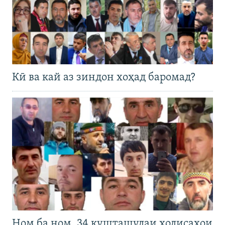
Кӣ ва кай аз зиндон хоҳад баромад?
Ном ба ном. 34 кушташудаи ҳодисаҳои