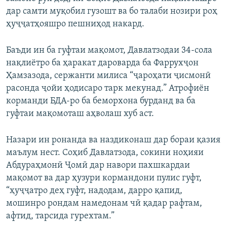
дар самти муқобил гузошт ва бо талаби нозири роҳ
ҳуҷҷатҳояшро пешниҳод накард.
Баъди ин ба гуфтаи мақомот, Давлатзодаи 34-сола
нақлиётро ба ҳаракат дароварда ба Фаррухҷон
Ҳамзазода, сержанти милиса “ҷароҳати ҷисмонӣ
расонда ҷойи ҳодисаро тарк мекунад.” Атрофиён
корманди БДА-ро ба беморхона бурданд ва ба
гуфтаи мақомоташ аҳволаш хуб аст.
Назари ин ронанда ва наздиконаш дар бораи қазия
маълум нест. Соҳиб Давлатзода, сокини ноҳияи
Абдураҳмонӣ Ҷомӣ дар навори пахшкардаи
мақомот ва дар ҳузури кормандони пулис гуфт,
“ҳуҷҷатро деҳ гуфт, надодам, дарро қапид,
мошинро рондам намедонам чӣ қадар рафтам,
афтид, тарсида гурехтам.”