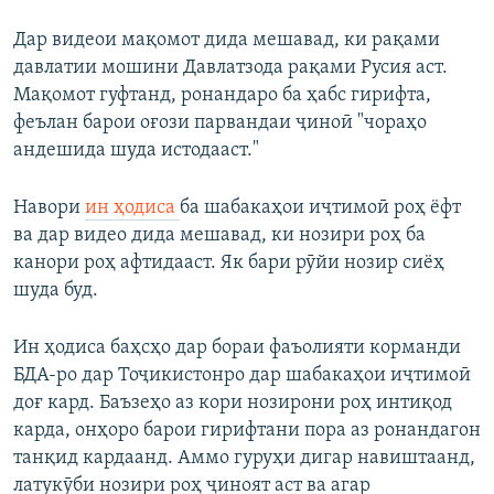
1080p
Дар видеои мақомот дида мешавад, ки рақами
давлатии мошини Давлатзода рақами Русия аст.
Мақомот гуфтанд, ронандаро ба ҳабс гирифта,
феълан барои оғози парвандаи ҷиноӣ "чораҳо
андешида шуда истодааст."
Навори
ин ҳодиса
ба шабакаҳои иҷтимоӣ роҳ ёфт
ва дар видео дида мешавад, ки нозири роҳ ба
канори роҳ афтидааст. Як бари рӯйи нозир сиёҳ
шуда буд.
Ин ҳодиса баҳсҳо дар бораи фаъолияти корманди
БДА-ро дар Тоҷикистонро дар шабакаҳои иҷтимоӣ
доғ кард. Баъзеҳо аз кори нозирони роҳ интиқод
карда, онҳоро барои гирифтани пора аз ронандагон
танқид кардаанд. Аммо гуруҳи дигар навиштаанд,
латукӯби нозири роҳ ҷиноят аст ва агар