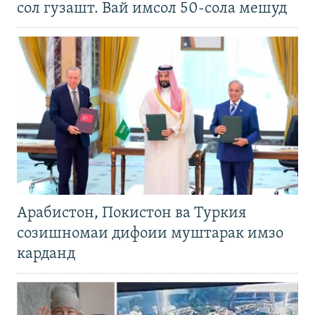
сол гузашт. Вай имсол 50-сола мешуд
Арабистон, Покистон ва Туркия
созишномаи дифоии муштарак имзо
карданд