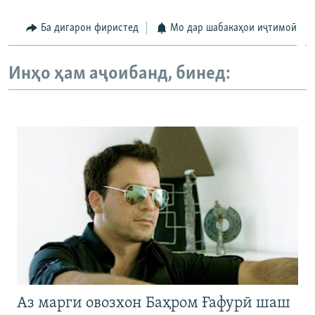
Ба дигарон фиристед
Мо дар шабакаҳои иҷтимоӣ
Инҳо ҳам аҷоибанд, бинед:
Аз марги овозхон Баҳром Ғафурӣ шаш