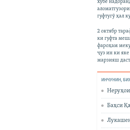
хубе надоран
аломатгузори
гуфтугӯ ҳал к
2 октябр тар
ки гуфта меш
фароҳам меку
ҷуз ин ки яке
марзияш даст
ИНЧУНИН, БИ
Неруҳои
Баҳси Қа
Лукашен