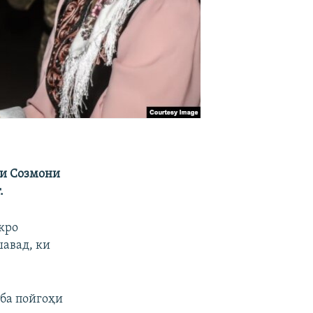
ии Созмони
.
кро
авад, ки
 ба пойгоҳи