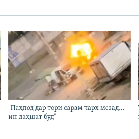
"Паҳпод дар тори сарам чарх мезад…
ин даҳшат буд"