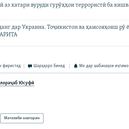
 аз хатари вуруди гурӯҳҳои террористӣ ба кишв
ҷанг дар Украина. Тоҷикистон ва ҳамсояҳояш рӯ 
ХАРИТА
н фиристед
Шарҳҳоро бинед
Мо дар шабакаҳои иҷтимо
лораҷаб Юсуфӣ
Матолиби навтарин