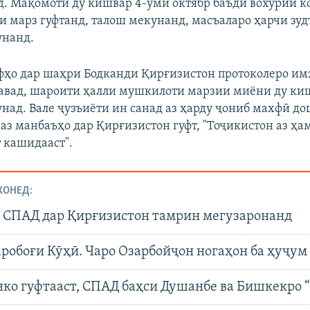
д. Мақомоти ду кишвар 4-уми октябр баъди вохӯрии 
и марз гуфтанд, талош мекунанд, масъаларо ҳарчи зуд
унанд.
афҳо дар шаҳри Бодканди Қирғизистон протоколеро им
авад, шароити ҳалли мушкилоти марзии миёни ду ки
над. Вале ҷузъиёти ин санад аз ҳарду ҷониб махфӣ д
 аз манбаъҳо дар Қирғизистон гуфт, "Тоҷикистон аз ҳ
 кашидааст".
ХОНЕД:
 СПАД дар Қирғизистон тамрин мегузаронанд
робоғи Кӯҳӣ. Чаро Озарбойҷон ногаҳон ба ҳуҷум
ко гуфтааст, СПАД баҳси Душанбе ва Бишкекро “