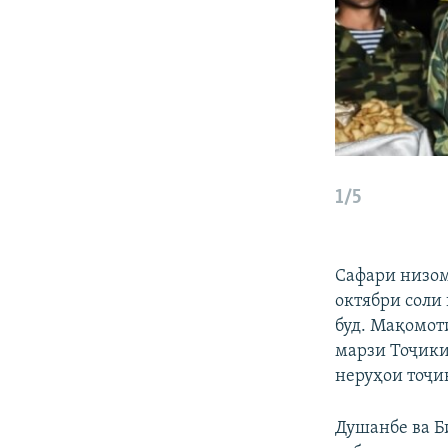
1/5
Сафари низом
октябри соли
буд. Мақомот
марзи Тоҷики
неруҳои тоҷи
Душанбе ва Б