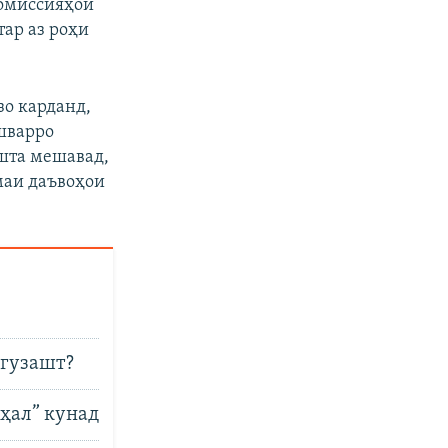
комиссияҳои
тар аз роҳи
зо карданд,
шварро
ошта мешавад,
амаи даъвоҳои
 гузашт?
ҳал” кунад