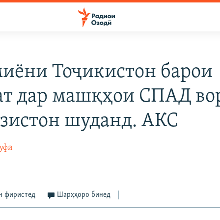
иёни Тоҷикистон барои
т дар машқҳои СПАД во
зистон шуданд. АКС
суфӣ
3
н фиристед
Шарҳҳоро бинед