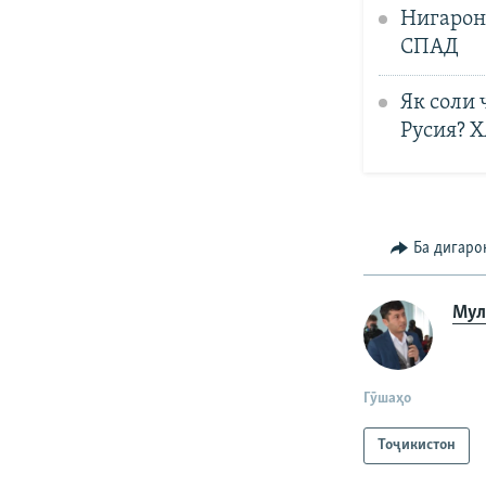
Нигаронӣ
СПАД
Як соли 
Русия? 
Ба дигаро
Мул
Гӯшаҳо
Тоҷикистон