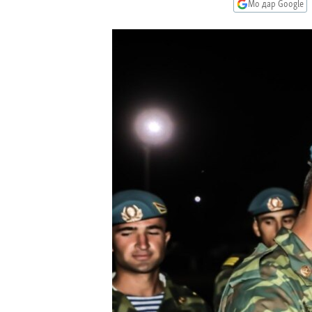
ГУЗОРИШҲОИ РАДИОӢ
Мо дар Google