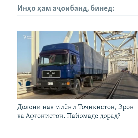
Инҳо ҳам аҷоибанд, бинед:
Долони нав миёни Тоҷикистон, Эрон
ва Афғонистон. Пайомаде дорад?