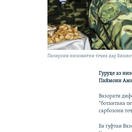
Пазироии низомиёни тоҷик дар Бишкек
Гуруҳе аз ни
Паймони Амн
Вазорати диф
“ботантана п
сарбозони то
Ба гуфтаи Ва