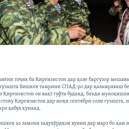
иёни тоҷик ба Қирғизистон дар ҳоле баргузор мешава
 гузашта Бишкек тамрини СПАД-ро дар қаламраваш бе
и Қирғизистон он вақт гуфта буданд, баъди муноқиша
стону Қирғизистон дар моҳи сентябри соли гузашта, 
кро қабул кунанд.
ишкек аз замони задухӯрдҳои хунин дар марз бо ҳам 