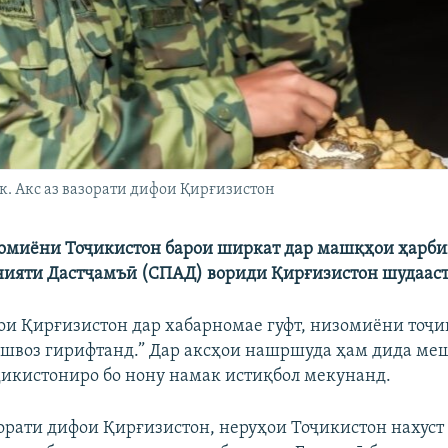
. Акс аз вазорати дифои Қирғизистон
зомиёни Тоҷикистон барои ширкат дар машқҳои ҳарб
ияти Дастҷамъӣ (СПАД) вориди Қирғизистон шудааст
ои Қирғизистон дар хабарномае гуфт, низомиёни тоҷи
ешвоз гирифтанд.” Дар аксҳои нашршуда ҳам дида меш
ҷикистониро бо нону намак истиқбол мекунанд.
зорати дифои Қирғизистон, неруҳои Тоҷикистон нахуст