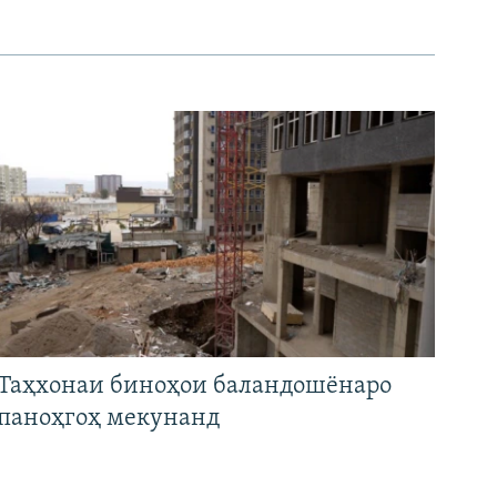
Таҳхонаи биноҳои баландошёнаро
паноҳгоҳ мекунанд