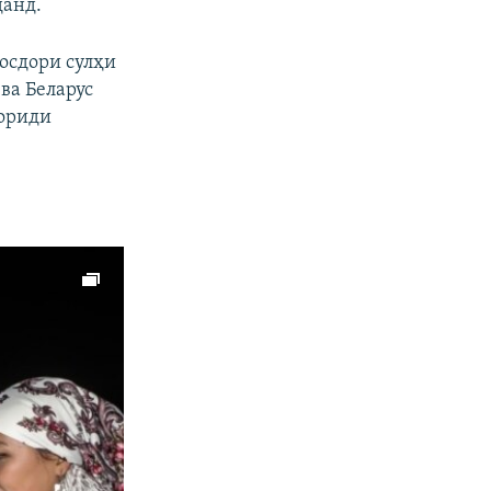
данд.
посдори сулҳи
ва Беларус
вориди