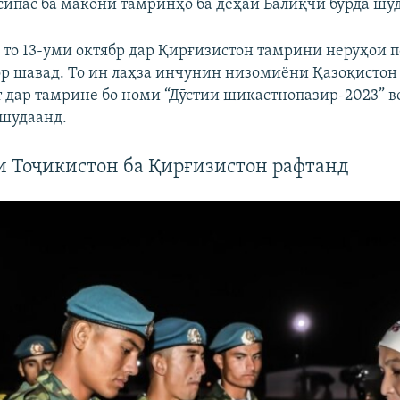
 сипас ба макони тамринҳо ба деҳаи Балиқчӣ бурда шу
9 то 13-уми октябр дар Қирғизистон тамрини неруҳои 
р шавад. То ин лаҳза инчунин низомиёни Қазоқистон 
 дар тамрине бо номи “Дӯстии шикастнопазир-2023” 
шудаанд.
 Тоҷикистон ба Қирғизистон рафтанд