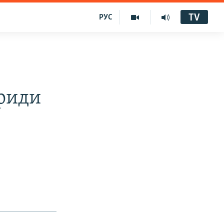
TV
РУС
риди