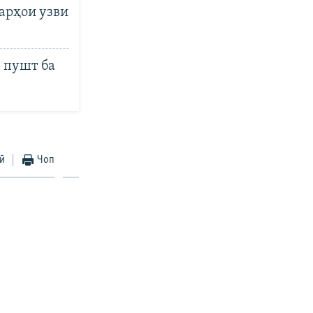
арҳои узви
ё пушт ба
ӣ
Чоп