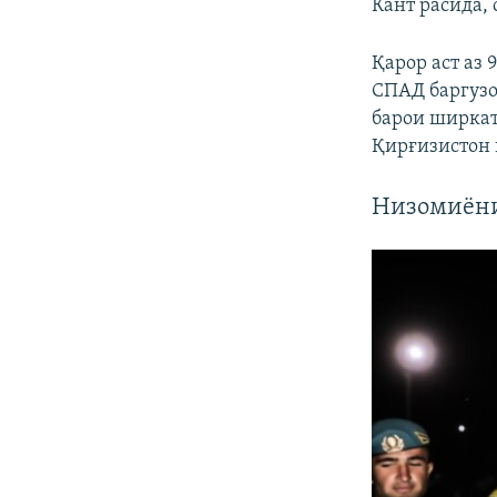
Кант расида,
Қарор аст аз 
СПАД баргузо
барои ширкат
Қирғизистон 
Низомиёни