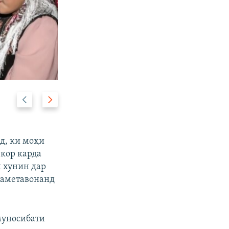
п
б
2/5
е
а
ш
ъ
и
д
д, ки моҳи
н
ӣ
кор карда
а
и хунин дар
наметавонанд
муносибати