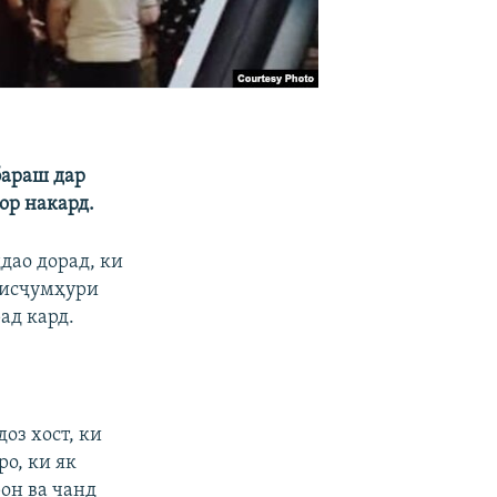
бараш дар
ор накард.
дао дорад, ки
раисҷумҳури
ад кард.
оз хост, ки
о, ки як
он ва чанд