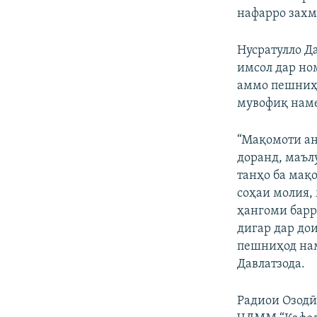
нафарро захм
Нусратулло Д
имсол дар но
аммо пешниҳо
мувофиқ нам
“Мақомоти ан
доранд, маъл
танҳо ба мақ
соҳаи молия,
ҳангоми барр
дигар дар до
пешниҳод нам
Давлатзода.
Радиои Озодӣ