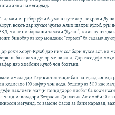
дигар зикр намегардад.
Садамаи маргбор рӯзи 6-уми август дар шоҳроҳи Душан
Хоруғ, воқеъ дар кӯчаи Ҷумъа Алии шаҳри Кӯлоб, рӯй д
ВКД, мошини боркаши тамғаи “Дулан”, ки аз пушт ядак
дошт, бинобар аз кор мондани “тормоз” ба садама дучо
Дар роҳи Хоруғ-Кӯлоб дар ним сол бори дуюм аст, ки 
боркаш ба садама дучор мешаванд. Дар тасодуфи моҳи
нафар дар хиёбони Кӯлоб ҷон бохтанд.
вали имсол дар Тоҷикистон тақрибан панҷсад сонеҳа р
ин ҳодисаҳо 193 нафар ҷон дода, бештар аз 500 кас ма
дуфи нақлиётӣ мавҷи танқидҳоро нисбат ба кори ноз
ва чанд мақомдори Бозрасии Давлатии Автомобилӣ аз 
иносон мегӯянд, то замоне фасод аз байн наравад, ваз
.