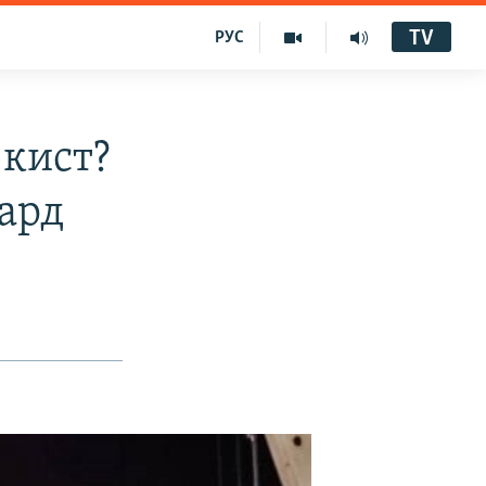
TV
РУС
 кист?
кард