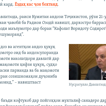
ӣ кард.
Ёздаҳ кас ҷон бохтанд
.
авлатзода, раиси Кумитаи андози Тоҷикистон, рӯзи 21-
маи ҷавобӣ ба Радиои Озодӣ навишт, дархостро баррас
ди маълумотро дар бораи “Кафолат Воридоту Содирот”
ешуморанд”.
доз ва агентҳои андоз ҳуқуқ
умотро оид ба андозсупоранда
омоти ваколатдори давлатӣ дар
 мақомоти ҳифзи ҳуқуқ, судҳо
асии парванда ва ба мақомоти
ираи созишномаҳои дуҷониба
оянд,” – навиштааст
Нусратулло Давлатзод
 баъди кофтукоб дар пойгоҳҳои мухталиф санадеро да