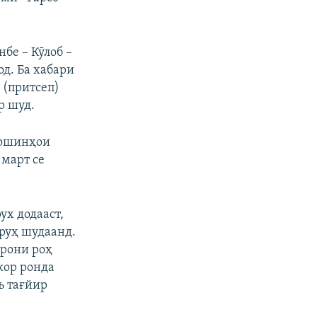
бе – Кӯлоб –
од. Ба хабари
 (притсеп)
р шуд.
мошинҳои
 март се
ух додааст,
ҷруҳ шудаанд.
ирони роҳ
кор ронда
ъ тағйир