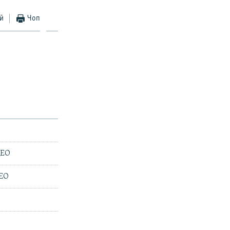
ӣ
Чоп
ДЕО
ДЕО