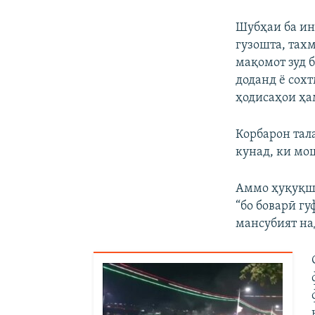
Шубҳаи ба ин
гузошта, тахм
мақомот зуд 
доданд ё сох
ҳодисаҳои ҳа
Корбарон тал
кунад, ки мо
Аммо ҳуқуқши
“бо боварӣ г
мансубият на