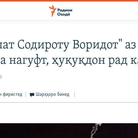
лат Содироту Воридот" аз
а нагуфт, ҳуқуқдон рад 
3
н фиристед
Шарҳҳоро бинед