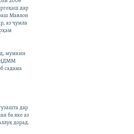
оли 2006
оргоҳаш дар
ираш Мавлон
р, аз ҷумла
арҳам
рд, мумкин
и ҶДММ
об садама
гузашта дар
н ба яке аз
ллуқ дорад.