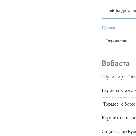
Ба дигаро
Гӯшаҳо
Тоҷикистон
Вобаста
“Пули сирот” д
Барои сохтани
"Тормоз" ё бори
Коршиносон саб
Садама дар Кӯл