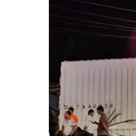
ГУЗОРИШҲОИ РАДИОӢ