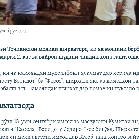
ӯлоб рӯй дод
зи Тоҷикистон молики ширкатеро, ки як мошини бор
 марги 11 кас ва вайрон шудани чандин хона гашт, ошк
т, ки як намояндаи мухолифони ҳукумат дар хориҷа ид
ироту Воридот” ба “Фароз”, ширкати яке аз домодҳои 
вобаста аст. Намояндаи ширкат дар номае ин нуктаро р
влатзода
 рӯзи 13-уми сентябри имсол аз масъулони Кумитаи анд
кати “Кафолат Воридоту Содирот”-ро бигӯяд. Ширкатер
ри он моҳи августи имсол дар Кӯлоб чанд хонаро вайр