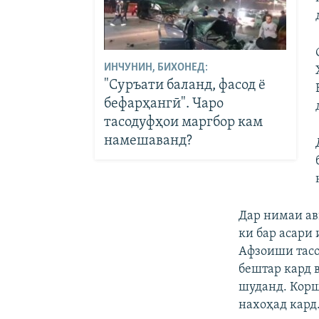
ИНЧУНИН, БИХОНЕД:
"Суръати баланд, фасод ё
бефарҳангӣ". Чаро
тасодуфҳои маргбор кам
намешаванд?
Дар нимаи ав
ки бар асари 
Афзоиши тасо
бештар кард 
шуданд. Корш
нахоҳад кард