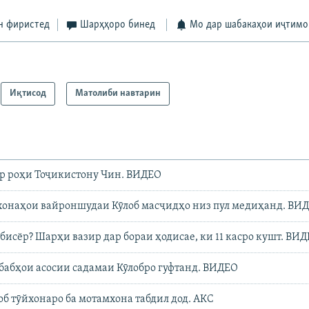
н фиристед
Шарҳҳоро бинед
Мо дар шабакаҳои иҷтимо
Иқтисод
Матолиби навтарин
ар роҳи Тоҷикистону Чин. ВИДЕО
 хонаҳои вайроншудаи Кӯлоб масҷидҳо низ пул медиҳанд. ВИ
 бисёр? Шарҳи вазир дар бораи ҳодисае, ки 11 касро кушт. ВИ
абҳои асосии садамаи Кӯлобро гуфтанд. ВИДЕО
об тӯйхонаро ба мотамхона табдил дод. АКС