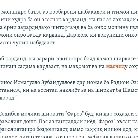
 монандро баъзе аз корбарони шабакаҳои иҷтимоӣ ни
ини худро ба он асоснок кардаанд, ки пас аз лаҳзаҳои
ба ёрии зарардидаҳо шитофтанд ва ба онҳо мошину пул
тмони онро ваъда карданд. Дар ҳоле ки вокуниши онҳо
мсон чунин набудааст.
аб карданд, ки зарари сокинонро бояд ҳамон ширкате
шинаш садама кардааст, на мақомот ва на
масҷид
у со
нос Исматулло Зубайдуллоев дар номае ба Радиои Оз
уфтанием, ки на воситаи нақлиёт ва на ширкат ба Шамс
дорад.”
Соҳибов молики ширкати "Фароз" буд, ки дар соҳаҳои 
фаъолият дошт. Пас аз танқидҳои зиёд "Фароз" эълон ка
фаъолияташро боздоштааст, аммо таҳқиқ нишон дод, к
номҳои дигар тиҷоратҳояшро пеш мебарад ва танҳо но