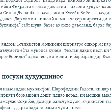
т Воридот Содирот” пайдо кард. Бинобар он ширкат с
 тибқи Феҳрасти ягонаи давлатии шахсони ҳуқуқӣ қар
и Синои Душанбе ва муассисаш Ҳусейн Зиёев ва муд
удааст. Дар ҳамин нишонӣ камаш чаҳор ширкати дига
буҳанифа” сабт шуда, баъзе аз онҳо фаъоланд, бархе б
 андози Тоҷикистон моликони ширкатро ошкор мека
 маълумоти ёфта муқоиса кунем. Феълан дақиқ нест, к
ирот Воридот” ҳамонест, ки мошини борбараш дар Кӯл
 посухи ҳуқуқшинос
л намояндаи мухолифон, Шарофиддин Гадоев, ки дар 
иркати боркашонӣ дошт, иддао дорад, ки мошин амала
мсулло Соҳибов, домоди раисҷумҳури Тоҷикистон таа
гуфтааш, дар санадҳои расмӣ чунин нест.