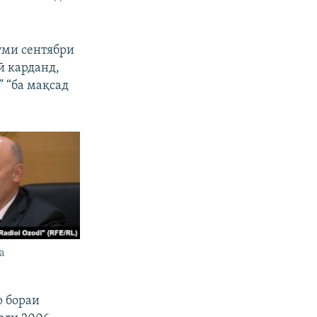
уми сентябри
ӣ карданд,
 “ба мақсад
а
р бораи