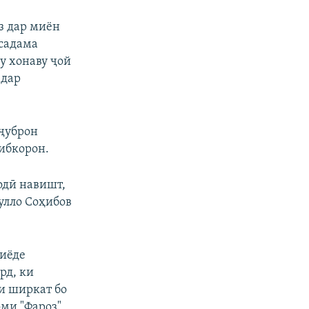
з дар миён
 садама
у хонаву ҷой
 дар
 ҷуброн
ҳибкорон.
одӣ навишт,
улло Соҳибов
зиёде
рд, ки
и ширкат бо
ми "Фароз"