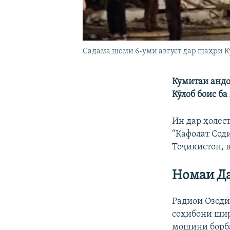
Садама шоми 6-уми август дар шаҳри К
Кумитаи андо
Кӯлоб боис ба
Ин дар ҳолес
“Кафолат Сод
Тоҷикистон, 
Номаи Да
Радиои Озодӣ
соҳибони шир
мошини борба