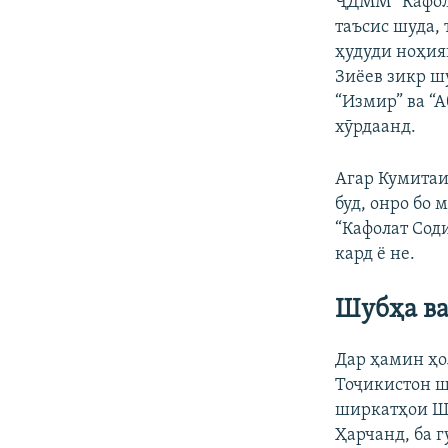
ҶДММ “Кафола
таъсис шуда,
ҳудуди ноҳия
Зиёев зикр ш
“Измир” ва “А
хӯрдаанд.
Агар Кумитаи
буд, онро бо
“Кафолат Сод
кард ё не.
Шубҳа ва
Дар ҳамин ҳо
Тоҷикистон ш
ширкатҳои Ша
Ҳарчанд, ба 