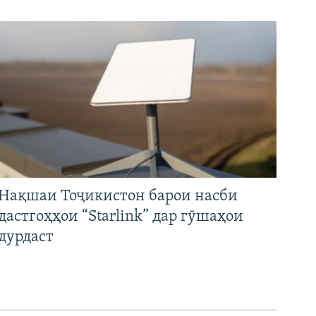
Нақшаи Тоҷикистон барои насби
дастгоҳҳои “Starlink” дар гӯшаҳои
дурдаст