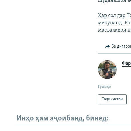
шуданашон ас
Ҳар сол дар Т
мекунанд. Ра
масъалаҳои н
Ба дигаро
Фар
Гӯшаҳо
Тоҷикистон
Инҳо ҳам аҷоибанд, бинед: