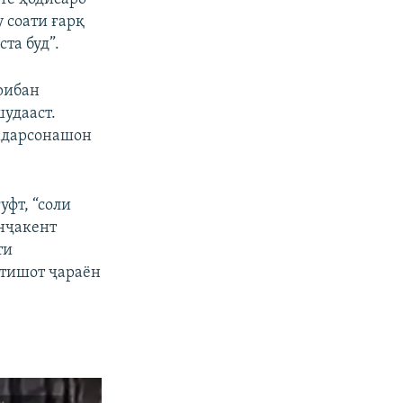
 соати ғарқ
та буд”.
рибан
шудааст.
амдарсонашон
уфт, “соли
нҷакент
ти
фтишот ҷараён