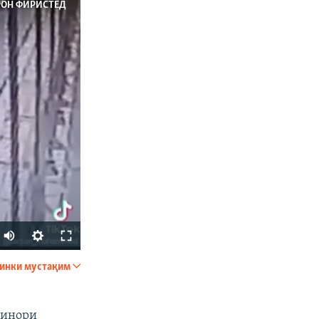
РОН ФИРИСТЕД
Auto
240p
инки мустақим
ФИРИСТЕД
360p
480p
Чинори