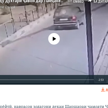
Худкушии ду духтари ҷавон дар Панҷакент
EMBED
БА ДИГА
ои Озодӣ
Феълан кор намекунад
2:53
Л
EMBED
БА ДИГАРОН 
арёфтӣ, наврасон зодагони деҳаи Шаршараи ҷамоати 