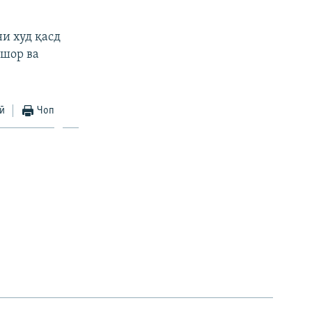
ни худ қасд
ишор ва
ӣ
Чоп