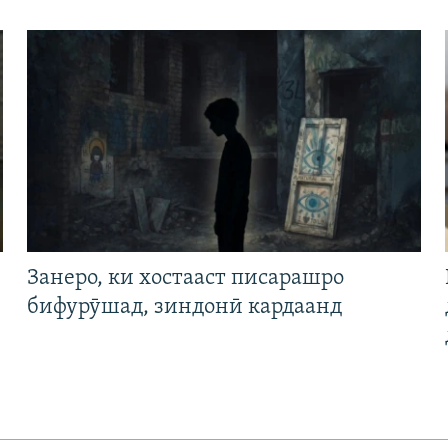
Занеро, ки хостааст писарашро
бифурӯшад, зиндонӣ кардаанд