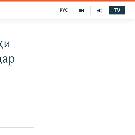
TV
РУС
қи
дар