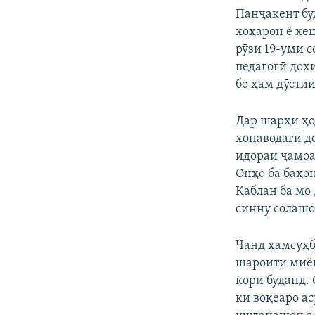
Панҷакент бу
хоҳарон ё хе
рӯзи 19-уми с
педагогӣ дох
бо ҳам дӯсти
Дар шарҳи ҳо
хонаводагӣ д
идораи ҷамоа
Онҳо ба баҳон
Қаблан ба мо
синну солашо
Чанд ҳамсуҳб
шароити миён
корӣ буданд.
ки воқеаро ас