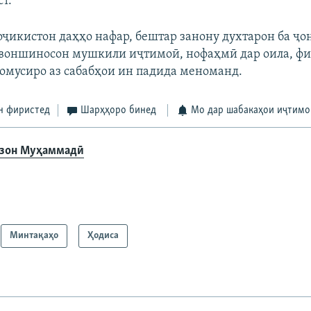
т.
оҷикистон даҳҳо нафар, бештар занону духтарон ба ҷо
воншиносон мушкили иҷтимоӣ, нофаҳмӣ дар оила, ф
омусиро аз сабабҳои ин падида меноманд.
н фиристед
Шарҳҳоро бинед
Мо дар шабакаҳои иҷтимо
зон Муҳаммадӣ
Минтақаҳо
Ҳодиса