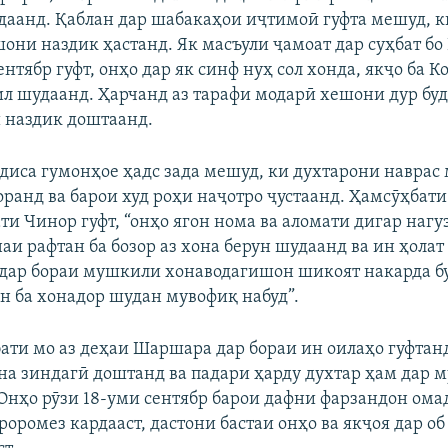
даанд. Қаблан дар шабакаҳои иҷтимоӣ гуфта мешуд, к
шони наздик ҳастанд. Як масъули ҷамоат дар суҳбат бо
Auto
240p
360p
480p
ентябр гуфт, онҳо дар як синф нуҳ сол хонда, якҷо ба К
ил шудаанд. Ҳарчанд аз тарафи модарӣ хешони дур бу
720p
1080p
и наздик доштаанд.
диса гумонҳое ҳадс зада мешуд, ки духтарони навра
оранд ва барои худ роҳи наҷотро ҷустаанд. Ҳамсӯҳбати
ти Чинор гуфт, “онҳо ягон нома ва аломати дигар наг
аи рафтан ба бозор аз хона берун шудаанд ва ин ҳолат 
 дар бораи мушкили хонаводагишон шикоят накарда бу
н ба хонадор шудан мувофиқ набуд”.
ати мо аз деҳаи Шаршара дар бораи ин оилаҳо гуфтанд
а зиндагӣ доштанд ва падари ҳарду духтар ҳам дар 
 Онҳо рӯзи 18-уми сентябр барои дафни фарзандон ома
роромез кардааст, дастони бастаи онҳо ва якҷоя дар об