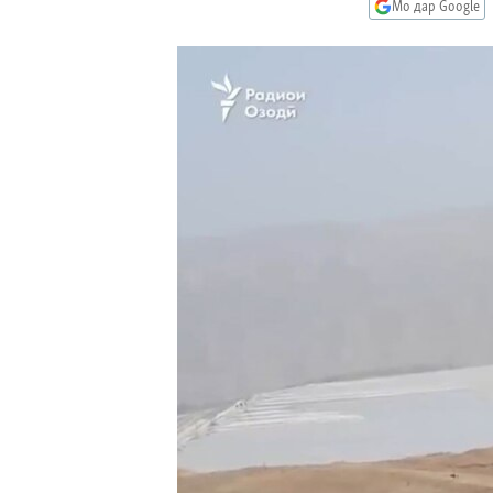
ГУЗОРИШҲОИ РАДИОӢ
Мо дар Google