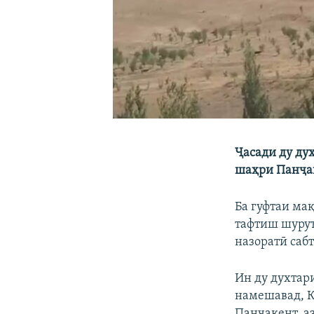
Ҷасади ду ду
шаҳри Панҷак
Ба гуфтаи мақ
тафтиш шуруъ
назоратӣ сабт
Ин ду духтар
намешавад, Қ
Панҷакент, аз