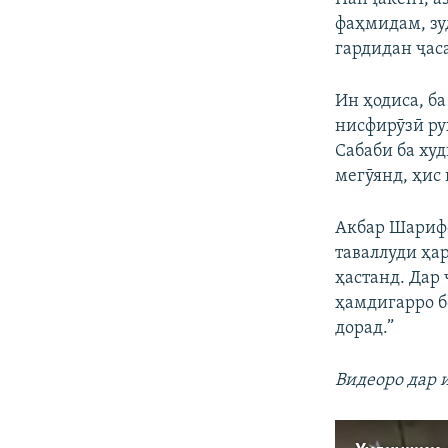
фаҳмидам, зуд
гардидан ҷас
Ин ҳодиса, б
нисфирӯзӣ рух
Сабаби ба ху
мегӯянд, ҳис
Акбар Шарифо
таваллуди ҳа
ҳастанд. Дар
ҳамдигарро бо
дорад.”
Видеоро дар 