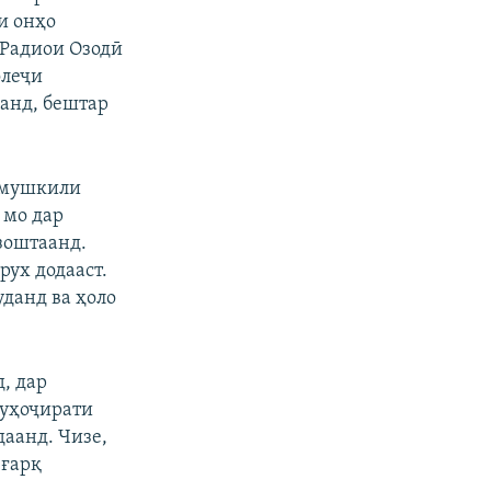
и онҳо
720p
 Радиои Озодӣ
1080p
олеҷи
данд, бештар
px
бар
с мушкили
 мо дар
узоштаанд.
рух додааст.
данд ва ҳоло
, дар
муҳоҷирати
даанд. Чизе,
 ғарқ