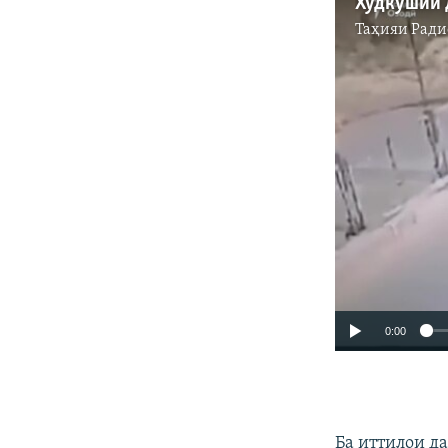
Таҳияи
Ради
0:00
Ба иттилои д