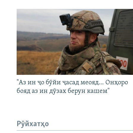
"Аз ин ҷо бӯйи ҷасад меояд… Онҳоро
бояд аз ин дӯзах берун кашем"
Рӯйхатҳо