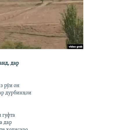
анд, дар
з рӯи он
дар дурбинҳои
 гуфта
а дар
қте ҳодисаро