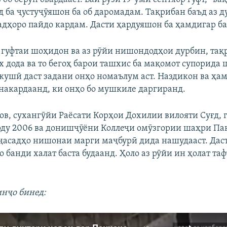
 ба ҷустуҷӯяшон ба об даромадам. Тақрибан баъд аз ду
адҳоро пайдо кардам. Дасти ҳардуяшон ба ҳамдигар бас
а гуфтаи шоҳидон ва аз рӯйи нишондодҳои дурбин, тақ
 дода ва то бегоҳ барои ташхис ба мақомот супорида 
дкушӣ даст задани онҳо номаълум аст. Наздикон ва ҳ
 накардаанд, ки онҳо бо мушкиле даргиранд.
в, сухангӯйи Раёсати Корҳои Дохилии вилояти Суғд, г
рду 2006 ва донишҷӯёни Коллеҷи омӯзгории шаҳри Па
 ҷасадҳо нишонаи марги маҷбурӣ дида нашудааст. Дас
 банди халат баста будаанд. Ҳоло аз рӯйи ин ҳолат та
инҷо бинед: