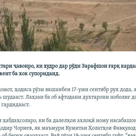
хтари ҷавонро, ки худро дар рӯди Зарафшон ғарқ карда
ент ба хок супориданд.
омот, ҳодиса рӯзи якшанбеи 17-уми сентябр рух дода, а
 шудааст. Лаҳзаи ба об афтодани духтарони ноболиғ 
 гардидааст.
и ҳабдаҳсоларо, ки ба далелҳои ахлоқӣ ному насабашон
одир Чориев, як маъмури Кумитаи Ҳолатҳои Фавқулод
 об берун овардааст. Вай рӯзи 19-уми сентябр гуфт, “ва