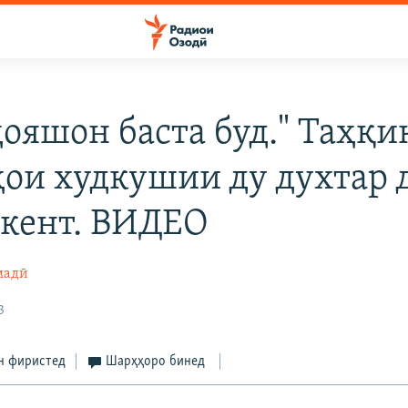
ҳояшон баста буд." Таҳқи
ҳои худкушии ду духтар 
кент. ВИДЕО
мадӣ
3
н фиристед
Шарҳҳоро бинед