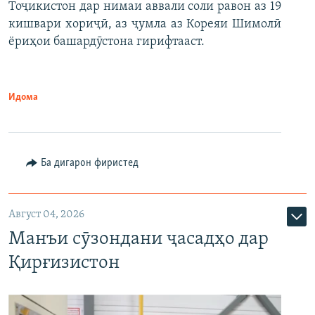
Тоҷикистон дар нимаи аввали соли равон аз 19
кишвари хориҷӣ, аз ҷумла аз Кореяи Шимолӣ
ёриҳои башардӯстона гирифтааст.
Идома
Ба дигарон фиристед
Август 04, 2026
Манъи сӯзондани ҷасадҳо дар
Қирғизистон