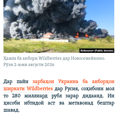
Ҳамла ба анбори Wildberries дар Новосемейкино.
Рӯзи 2-юми августи 2026
Дар пайи
зарбаҳои Украина ба анборҳои
ширкати Wildberries
дар Русия, соҳибони мол
то 280 миллиард рубл зарар дидаанд. Ин
ҳисоби ибтидоӣ аст ва метавонад бештар
шавад.