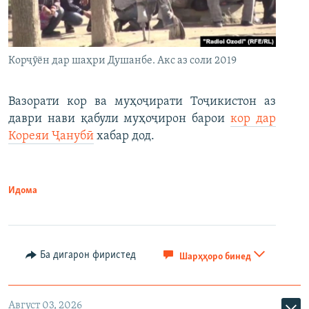
Корҷӯён дар шаҳри Душанбе. Акс аз соли 2019
Вазорати кор ва муҳоҷирати Тоҷикистон аз
даври нави қабули муҳоҷирон барои
кор дар
Кореяи Ҷанубӣ
хабар дод.
Идома
Ба дигарон фиристед
Шарҳҳоро бинед
Август 03, 2026