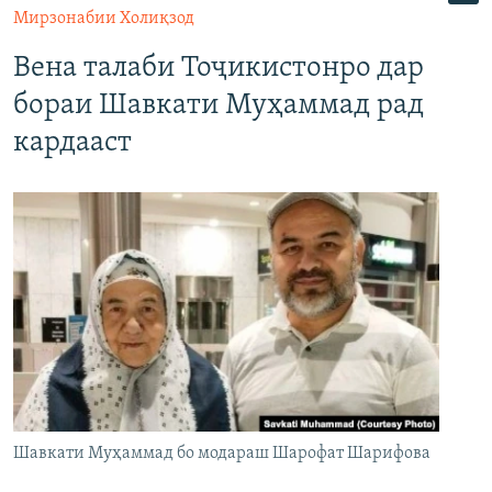
Мирзонабии Холиқзод
Вена талаби Тоҷикистонро дар
бораи Шавкати Муҳаммад рад
кардааст
Шавкати Муҳаммад бо модараш Шарофат Шарифова