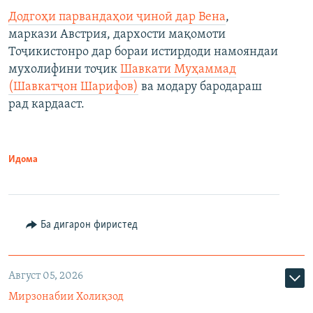
Додгоҳи парвандаҳои ҷиноӣ дар Вена
,
маркази Австрия, дархости мақомоти
Тоҷикистонро дар бораи истирдоди намояндаи
мухолифини тоҷик
Шавкати Муҳаммад
(Шавкатҷон Шарифов)
ва модару бародараш
рад кардааст.
Идома
Ба дигарон фиристед
Август 05, 2026
Мирзонабии Холиқзод