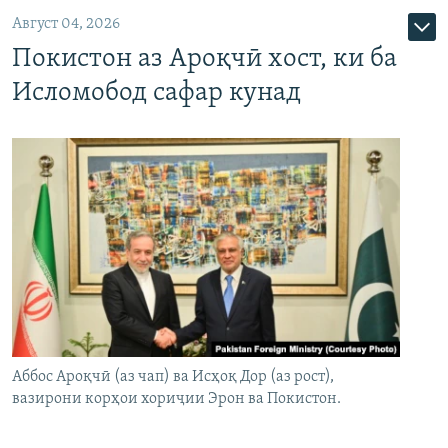
Август 04, 2026
Покистон аз Ароқчӣ хост, ки ба
Исломобод сафар кунад
Аббос Ароқчӣ (аз чап) ва Исҳоқ Дор (аз рост),
вазирони корҳои хориҷии Эрон ва Покистон.