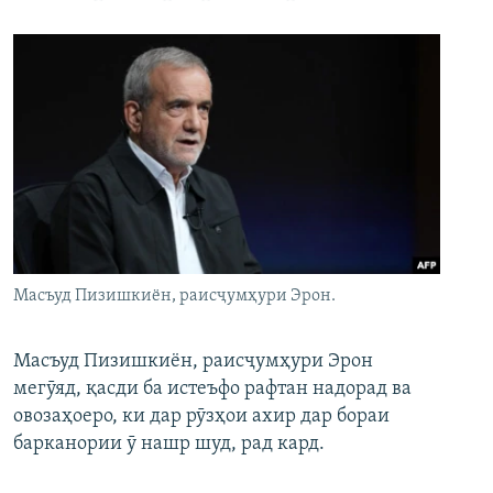
Масъуд Пизишкиён, раисҷумҳури Эрон.
Масъуд Пизишкиён, раисҷумҳури Эрон
мегӯяд, қасди ба истеъфо рафтан надорад ва
овозаҳоеро, ки дар рӯзҳои ахир дар бораи
барканории ӯ нашр шуд, рад кард.