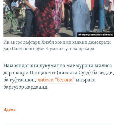
Ин аксро дафтари Ҳизби ҳокими халқии демократӣ
дар Панҷакент рӯзи 4-уми август нашр кард
Намояндагони ҳукумат ва маъмурони милиса
дар шаҳри Панҷакент (вилояти Суғд) ба зидди,
ба гуфтаашон,
либоси “бегона”
маърака
баргузор кардаанд.
Идома