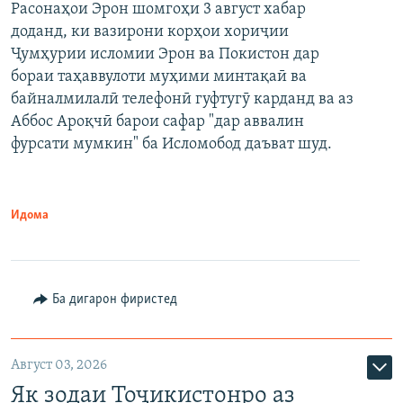
Расонаҳои Эрон шомгоҳи 3 август хабар
доданд, ки вазирони корҳои хориҷии
Ҷумҳурии исломии Эрон ва Покистон дар
бораи таҳаввулоти муҳими минтақаӣ ва
байналмилалӣ телефонӣ гуфтугӯ карданд ва аз
Аббос Ароқчӣ барои сафар "дар аввалин
фурсати мумкин" ба Исломобод даъват шуд.
Идома
Ба дигарон фиристед
Август 03, 2026
Як зодаи Тоҷикистонро аз