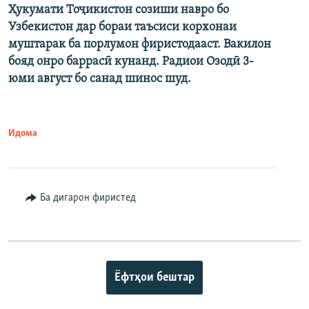
Ҳукумати Тоҷикистон созиши навро бо
Узбекистон дар бораи таъсиси корхонаи
муштарак ба порлумон фиристодааст. Вакилон
бояд онро баррасӣ кунанд. Радиои Озодӣ 3-
юми август бо санад шинос шуд.
Идома
Ба дигарон фиристед
Ёфтҳои бештар