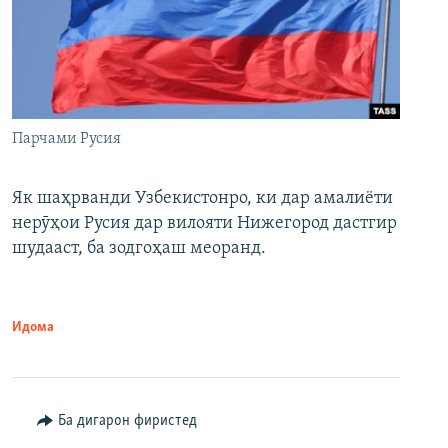
Парчами Русия
Як шаҳрванди Узбекистонро, ки дар амалиёти
нерӯҳои Русия дар вилояти Нижегород дастгир
шудааст, ба зодгоҳаш меоранд.
Идома
Ба дигарон фиристед