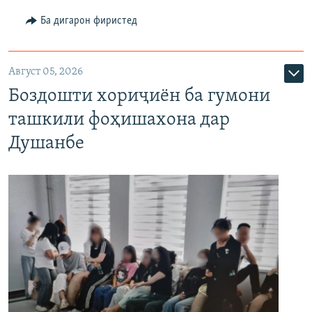
Ба дигарон фиристед
Август 05, 2026
Боздошти хориҷиён ба гумони
ташкили фоҳишахона дар
Душанбе