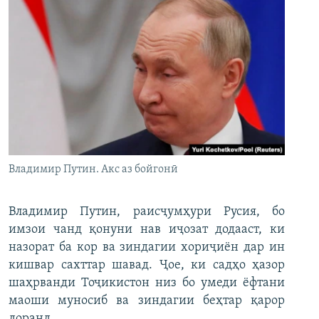
Владимир Путин. Акс аз бойгонӣ
Владимир Путин, раисҷумҳури Русия, бо
имзои чанд қонуни нав иҷозат додааст, ки
назорат ба кор ва зиндагии хориҷиён дар ин
кишвар сахттар шавад. Ҷое, ки садҳо ҳазор
шаҳрванди Тоҷикистон низ бо умеди ёфтани
маоши муносиб ва зиндагии беҳтар қарор
доранд.