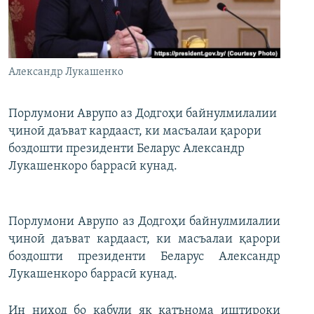
ГУЗОРИШҲОИ РАДИОӢ
Русский
ПАЙГИРӢ КУНЕД
Александр Лукашенко
Порлумони Аврупо аз Додгоҳи байнулмилалии
ҷиноӣ даъват кардааст, ки масъалаи қарори
боздошти президенти Беларус Александр
Ҳамаи сомонаҳои RFE/RL
Лукашенкоро баррасӣ кунад.
Порлумони Аврупо аз Додгоҳи байнулмилалии
ҷиноӣ даъват кардааст, ки масъалаи қарори
боздошти президенти Беларус Александр
Лукашенкоро баррасӣ кунад.
Ин ниҳод бо қабули як қатънома иштироки