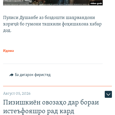
Пулиси Душанбе аз боздошти шаҳрвандони
хориҷӣ бо гумони ташкили фоҳишахона хабар
дод.
Идома
Ба дигарон фиристед
Август 05, 2026
Пизишкиён овозаҳо дар бораи
истеъфояшро рад кард