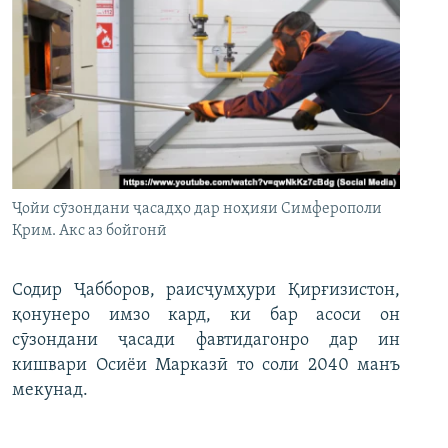
Ҷойи сӯзондани ҷасадҳо дар ноҳияи Симферополи
Қрим. Акс аз бойгонӣ
Содир Ҷабборов, раисҷумҳури Қирғизистон,
қонунеро имзо кард, ки бар асоси он
сӯзондани ҷасади фавтидагонро дар ин
кишвари Осиёи Марказӣ то соли 2040 манъ
мекунад.