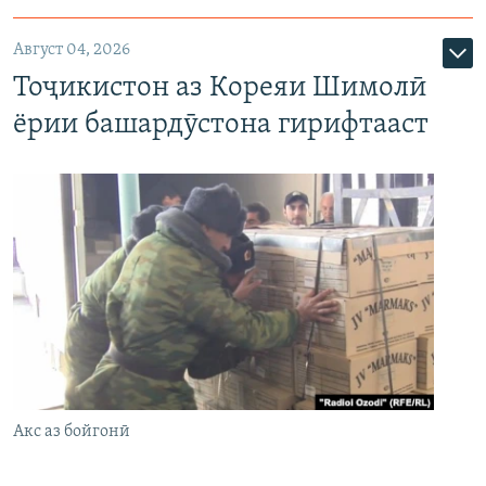
Август 04, 2026
Тоҷикистон аз Кореяи Шимолӣ
ёрии башардӯстона гирифтааст
Акс аз бойгонӣ