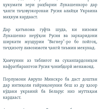
ҳукумати зери раҳбарии Лукашенкоро дар
ҷанги таҷовузкоронаи Русия алайҳи Украина
маҳкум кардааст.
Дар қатънома гуфта шуда, ки низоми
Лукашенко нерӯҳои Русия ва зархаридони
ширкати муздурии "Вагнер"-ро бо пойгоҳ,
таҷҳизоту лавозимоти ҷангӣ таъмин мекунад.
Ҳамчунин аз таблиғот ва суханпардозиҳои
нафратбарангези Русия ҷонибдорӣ менамояд.
Порлумони Аврупо Минскро ба даст доштан
дар интиқоли ғайриқонунии беш аз ду ҳазор
кӯдаки украинӣ ба Беларус низ муттаҳам
кардааст.