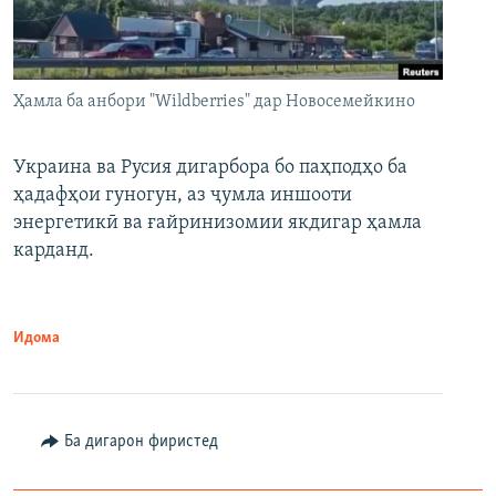
Ҳамла ба анбори "Wildberries" дар Новосемейкино
Украина ва Русия дигарбора бо паҳподҳо ба
ҳадафҳои гуногун, аз ҷумла иншооти
энергетикӣ ва ғайринизомии якдигар ҳамла
карданд.
Идома
Ба дигарон фиристед