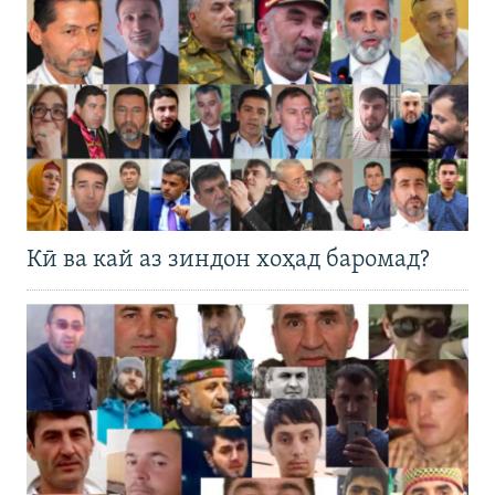
Кӣ ва кай аз зиндон хоҳад баромад?