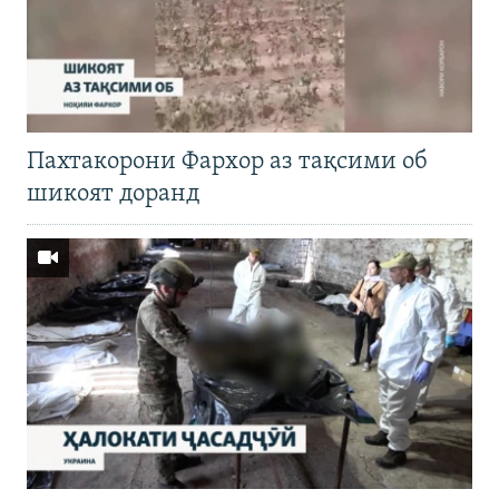
Пахтакорони Фархор аз тақсими об
шикоят доранд