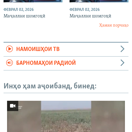
ФЕВРАЛ 02, 2026
ФЕВРАЛ 02, 2026
Маҷаллаи шомгоҳӣ
Маҷаллаи шомгоҳӣ
Ҳамаи порчаҳо
НАМОИШҲОИ ТВ
БАРНОМАҲОИ РАДИОӢ
Инҳо ҳам аҷоибанд, бинед: