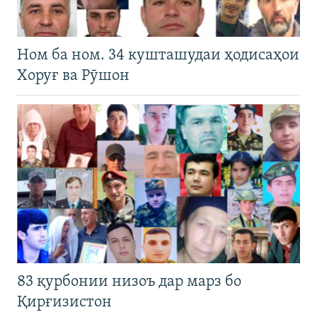
Ном ба ном. 34 кушташудаи ҳодисаҳои
Хоруғ ва Рӯшон
83 қурбонии низоъ дар марз бо
Қирғизистон