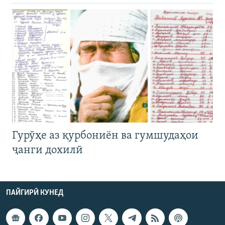
Гурӯҳе аз қурбониён ва гумшудаҳои
ҷанги дохилӣ
ПАЙГИРӢ КУНЕД