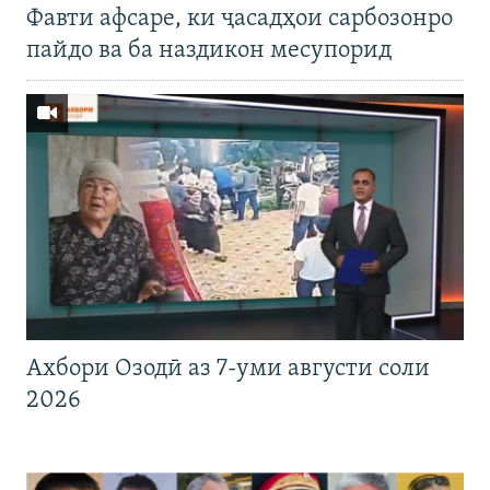
Фавти афсаре, ки ҷасадҳои сарбозонро
пайдо ва ба наздикон месупорид
Ахбори Озодӣ аз 7-уми августи соли
2026