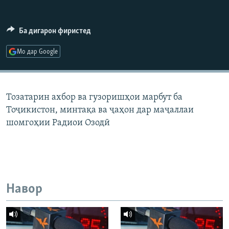
ГУЗОРИШҲОИ РАДИОӢ
Русский
Ба дигарон фиристед
ПАЙГИРӢ КУНЕД
Мо дар Google
Тозатарин ахбор ва гузоришҳои марбут ба
Тоҷикистон, минтақа ва ҷаҳон дар маҷаллаи
Ҳамаи сомонаҳои RFE/RL
шомгоҳии Радиои Озодӣ
Навор