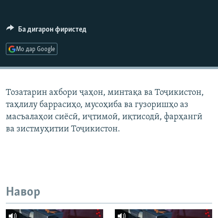
ГУЗОРИШҲОИ РАДИОӢ
Русский
Ба дигарон фиристед
ПАЙГИРӢ КУНЕД
Мо дар Google
Тозатарин ахбори ҷаҳон, минтақа ва Тоҷикистон,
таҳлилу баррасиҳо, мусоҳиба ва гузоришҳо аз
Ҳамаи сомонаҳои RFE/RL
масъалаҳои сиёсӣ, иҷтимоӣ, иқтисодӣ, фарҳангӣ
ва зистмуҳитии Тоҷикистон.
Навор