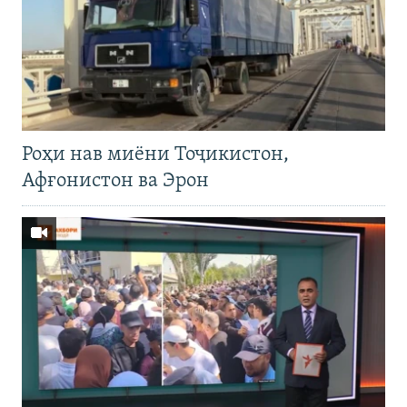
Роҳи нав миёни Тоҷикистон,
Афғонистон ва Эрон