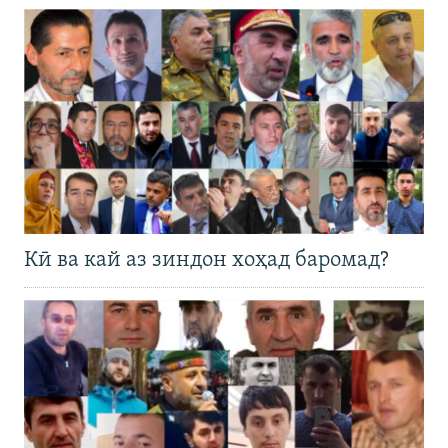
Кӣ ва кай аз зиндон хоҳад баромад?