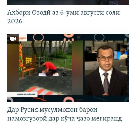
Ахбори Озодӣ аз 6-уми августи соли
2026
Дар Русия мусулмонон барои
намозгузорӣ дар кӯча ҷазо мегиранд