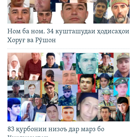
Ном ба ном. 34 кушташудаи ҳодисаҳои
Хоруғ ва Рӯшон
83 қурбонии низоъ дар марз бо