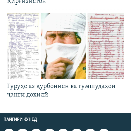
Қирғизистон
Гурӯҳе аз қурбониён ва гумшудаҳои
ҷанги дохилӣ
ПАЙГИРӢ КУНЕД