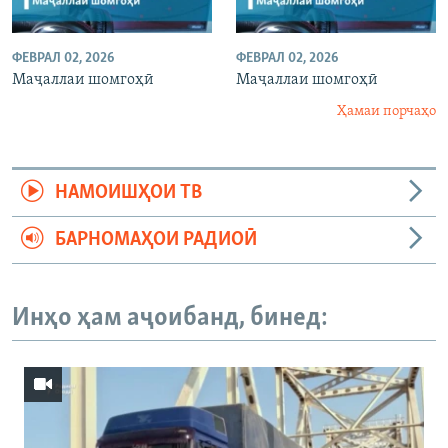
ФЕВРАЛ 02, 2026
ФЕВРАЛ 02, 2026
Маҷаллаи шомгоҳӣ
Маҷаллаи шомгоҳӣ
Ҳамаи порчаҳо
НАМОИШҲОИ ТВ
БАРНОМАҲОИ РАДИОӢ
Инҳо ҳам аҷоибанд, бинед: