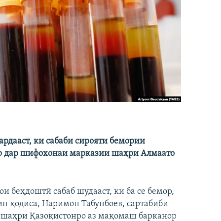
рдааст, ки сабаби сирояти бемории
ор дар шифохонаи марказии шаҳри Алмаато
и беҳдоштӣ сабаб шудааст, ки ба се бемор,
 ин ҳодиса, Наримон Табунбоев, сартабиби
 шаҳри Қазоқистонро аз мақомаш барканор