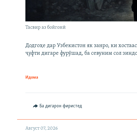
Тасвир аз бойгонӣ
Додгоҳе дар Узбекистон як занро, ки хостаа
ҷуфти дигаре фурӯшад, ба севуним сол зинд
Идома
Ба дигарон фиристед
Август 07, 2026