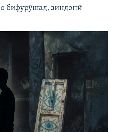
ро бифурӯшад, зиндонӣ