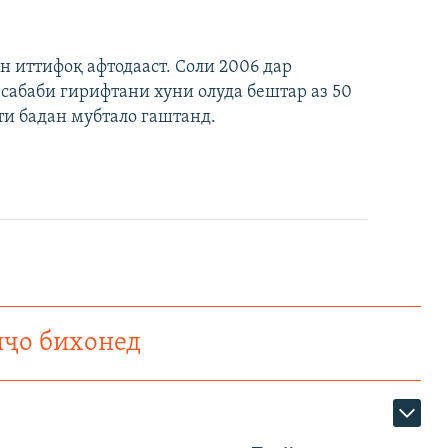
н иттифоқ афтодааст. Соли 2006 дар
сабаби гирифтани хуни олуда бештар аз 50
ти бадан мубтало гаштанд.
нҷо бихонед