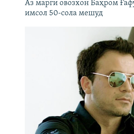
Аз марги овозхон Баҳром Ғаф
имсол 50-сола мешуд