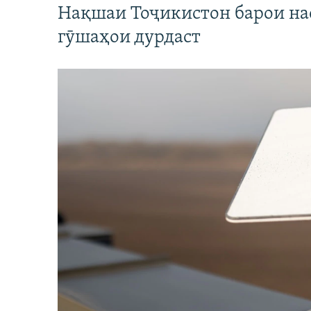
Нақшаи Тоҷикистон барои нас
гӯшаҳои дурдаст