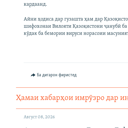
кардаанд.
Айни ҳодиса дар гузашта ҳам дар Қазоқисто
шифохонаи Вилояти Қазоқистони ҷанубӣ ба 
кӯдак ба бемории вируси норасоии масуния
Ба дигарон фиристед
Ҳамаи хабарҳои имрӯзро дар и
Август 08, 2026