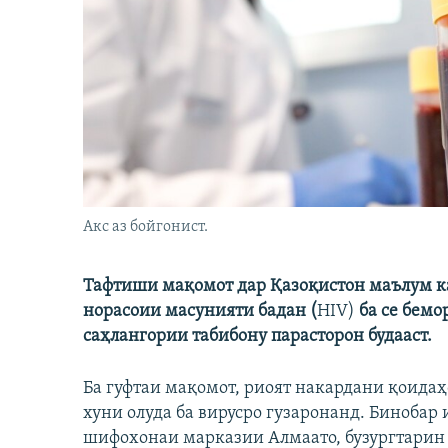
ГУЗОРИШҲОИ РАДИОӢ
Акс аз бойгонист.
Тафтиши мақомот дар Қазоқистон маълум ка
норасоии масунияти бадан (
HIV)
ба се бем
саҳлангории табибону парасторон будааст.
Ба гуфтаи мақомот, риоят накардани қоидаҳо
хуни олуда ба вирусро гузаронанд. Бинобар
шифохонаи марказии Алмаато, бузургтарин