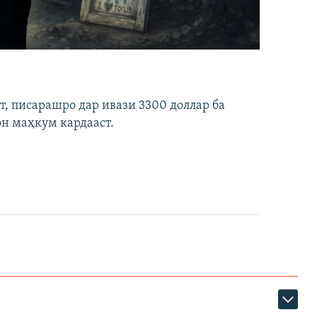
ст, писарашро дар ивази 3300 доллар ба
он маҳкум кардааст.