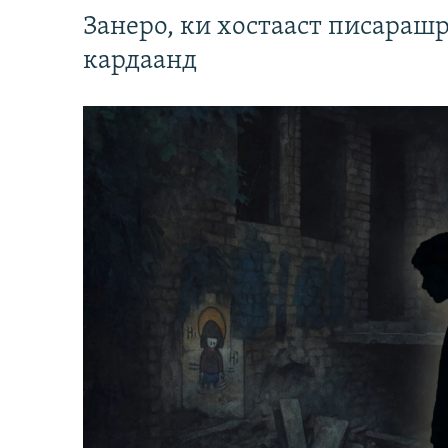
Занеро, ки хостааст писараш
кардаанд