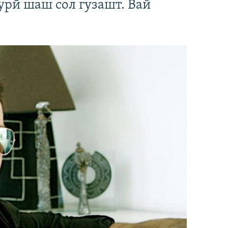
урӣ шаш сол гузашт. Вай