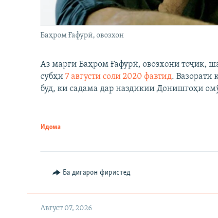
Баҳром Ғафурӣ, овозхон
Аз марги Баҳром Ғафурӣ, овозхони тоҷик, ш
субҳи
7 августи соли 2020 фавтид
. Вазорати
буд, ки садама дар наздикии Донишгоҳи ом
Идома
Ба дигарон фиристед
Август 07, 2026