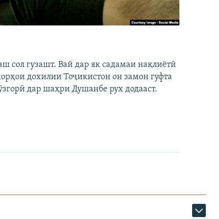
аш сол гузашт. Вай дар як садамаи нақлиётӣ
 корҳои дохилии Тоҷикистон он замон гуфта
ӯзгорӣ дар шаҳри Душанбе рух додааст.