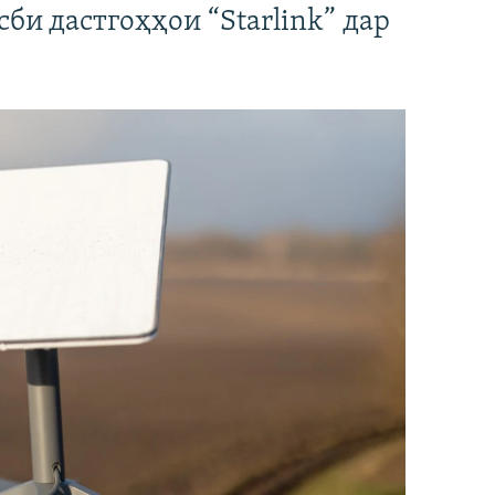
би дастгоҳҳои “Starlink” дар