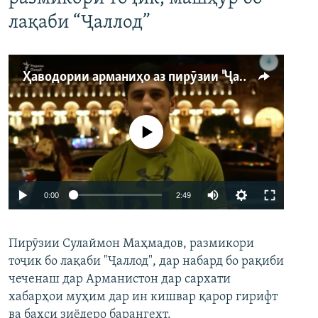
лақаби “Ҷаллод”
Ҳаводории арманиҳо аз пирӯзии "Ҷаллод"-и тоҷик
Феълан кор намекунад
Auto
0:00
2:49
240p
Пирӯзии Сулаймон Маҳмадов, размикори
360p
тоҷик бо лақаби "Ҷаллод", дар набард бо рақиби
480p
Auto
240p
360p
480p
чеченаш дар Арманистон дар сархати
720p
хабарҳои муҳим дар ин кишвар қарор гирифт
720p
1080p
ва баҳси зиёдеро барангехт.
1080p