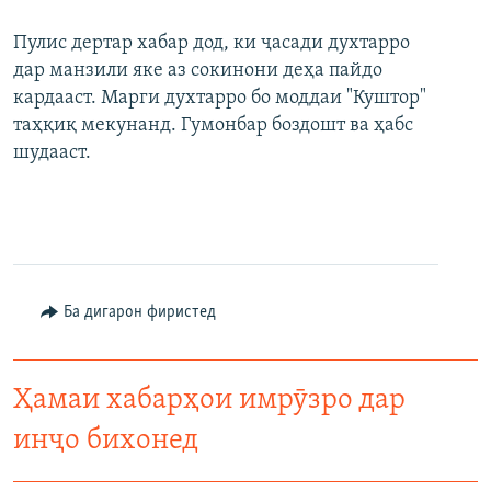
Пулис дертар хабар дод, ки ҷасади духтарро
дар манзили яке аз сокинони деҳа пайдо
кардааст. Марги духтарро бо моддаи "Куштор"
таҳқиқ мекунанд. Гумонбар боздошт ва ҳабс
шудааст.
Ба дигарон фиристед
Ҳамаи хабарҳои имрӯзро дар
инҷо бихонед