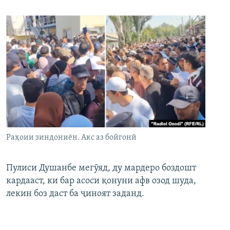
Раҳоии зиндониён. Акс аз бойгонӣ
Пулиси Душанбе мегӯяд, ду мардеро боздошт
кардааст, ки бар асоси қонуни афв озод шуда,
лекин боз даст ба ҷиноят заданд.