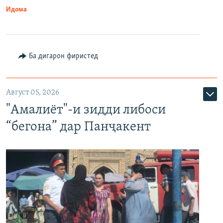
Идома
Ба дигарон фиристед
Август 05, 2026
"Амалиёт"-и зидди либоси
“бегона” дар Панҷакент