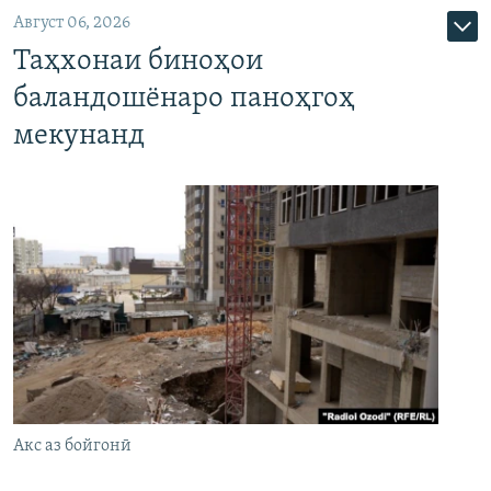
Август 06, 2026
Таҳхонаи биноҳои
баландошёнаро паноҳгоҳ
мекунанд
Акс аз бойгонӣ