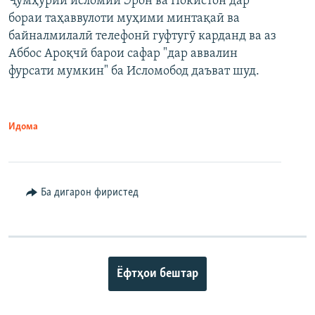
Ҷумҳурии исломии Эрон ва Покистон дар
бораи таҳаввулоти муҳими минтақаӣ ва
байналмилалӣ телефонӣ гуфтугӯ карданд ва аз
Аббос Ароқчӣ барои сафар "дар аввалин
фурсати мумкин" ба Исломобод даъват шуд.
Идома
Ба дигарон фиристед
Ёфтҳои бештар