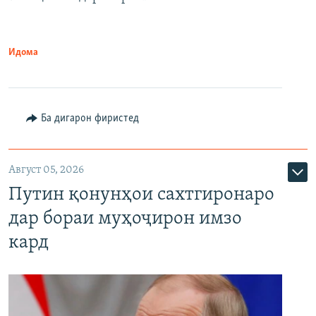
Идома
Ба дигарон фиристед
Август 05, 2026
Путин қонунҳои сахтгиронаро
дар бораи муҳоҷирон имзо
кард