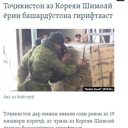
Тоҷикистон аз Кореяи Шимолӣ
ёрии башардӯстона гирифтааст
Акс аз бойгонӣ
Тоҷикистон дар нимаи аввали соли равон аз 19
кишвари хориҷӣ, аз ҷумла аз Кореяи Шимолӣ