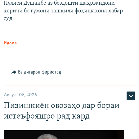
Пулиси Душанбе аз боздошти шаҳрвандони
хориҷӣ бо гумони ташкили фоҳишахона хабар
дод.
Идома
Ба дигарон фиристед
Август 05, 2026
Пизишкиён овозаҳо дар бораи
истеъфояшро рад кард