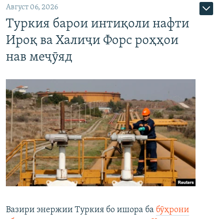
Август 06, 2026
Туркия барои интиқоли нафти
Ироқ ва Халиҷи Форс роҳҳои
нав меҷӯяд
Вазири энержии Туркия бо ишора ба
бӯҳрони