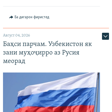
Ба дигарон фиристед
Август 04, 2026
Баҳси парчам. Узбекистон як
зани муҳоҷирро аз Русия
меорад