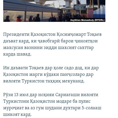
ГУЗОРИШҲОИ РАДИОӢ
Русский
ПАЙГИРӢ КУНЕД
Президенти Қазоқистон Қосимҷомарт Тоқаев
даъват кард, ки ҷавобгарӣ барои ҷиноятҳои
махсусан вазнини зидди шахсият сахттар
карда шавад.
Ҳамаи сомонаҳои RFE/RL
Ин даъвати Тоқаев дар ҳоле садо дод, ки дар
Қазоқистон марги кӯдаки панҷсоларо дар
вилояти Туркистон таҳқиқ мекунанд.
Рӯзи 13 июл дар ноҳияи Сариағаши вилояти
Туркистони Қазоқистон модаре ба пулис
муроҷиат ва аз гум шудани духтари 5-солааш
шикоят кард.