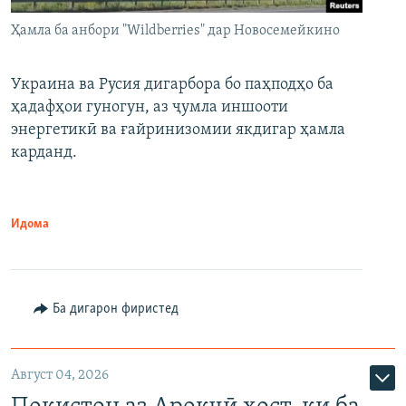
Ҳамла ба анбори "Wildberries" дар Новосемейкино
Украина ва Русия дигарбора бо паҳподҳо ба
ҳадафҳои гуногун, аз ҷумла иншооти
энергетикӣ ва ғайринизомии якдигар ҳамла
карданд.
Идома
Ба дигарон фиристед
Август 04, 2026