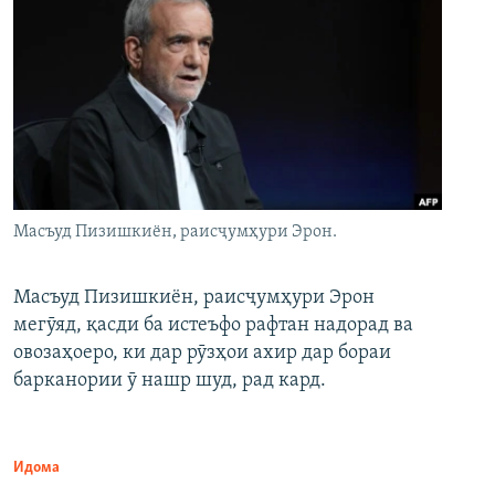
Масъуд Пизишкиён, раисҷумҳури Эрон.
Масъуд Пизишкиён, раисҷумҳури Эрон
мегӯяд, қасди ба истеъфо рафтан надорад ва
овозаҳоеро, ки дар рӯзҳои ахир дар бораи
барканории ӯ нашр шуд, рад кард.
Идома