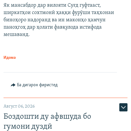
Як мансабдор дар вилояти Суғд гуфтааст,
ширкатҳои сохтмонӣ ҳаққи фурӯши таҳхонаи
биноҳоро надоранд ва ин маконҳо ҳамчун
паноҳгоҳ дар ҳолати фавқулода истифода
мешаванд.
Идома
Ба дигарон фиристед
Август 06, 2026
Боздошти ду афвшуда бо
гумони дуздӣ