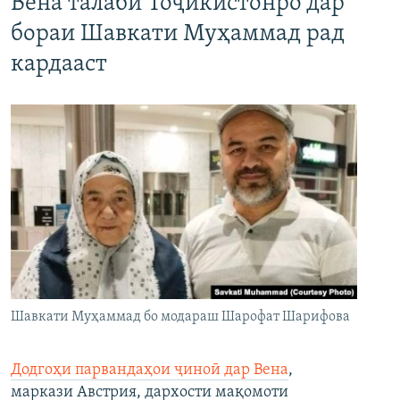
Вена талаби Тоҷикистонро дар
бораи Шавкати Муҳаммад рад
кардааст
Шавкати Муҳаммад бо модараш Шарофат Шарифова
Додгоҳи парвандаҳои ҷиноӣ дар Вена
,
маркази Австрия, дархости мақомоти