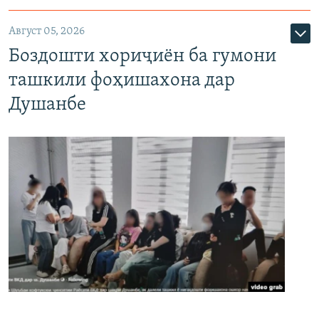
Август 05, 2026
Боздошти хориҷиён ба гумони
ташкили фоҳишахона дар
Душанбе