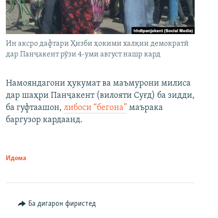
Ин аксро дафтари Ҳизби ҳокими халқии демократӣ
дар Панҷакент рӯзи 4-уми август нашр кард
Намояндагони ҳукумат ва маъмурони милиса
дар шаҳри Панҷакент (вилояти Суғд) ба зидди,
ба гуфтаашон,
либоси “бегона”
маърака
баргузор кардаанд.
Идома
Ба дигарон фиристед