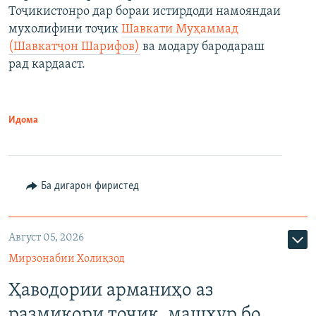
Тоҷикистонро дар бораи истирдоди намояндаи
мухолифини тоҷик
Шавкати Муҳаммад
(Шавкатҷон Шарифов)
ва модару бародараш
рад кардааст.
Идома
Ба дигарон фиристед
Август 05, 2026
Мирзонабии Холиқзод
Ҳаводории арманиҳо аз
размикори тоҷик, машҳур бо