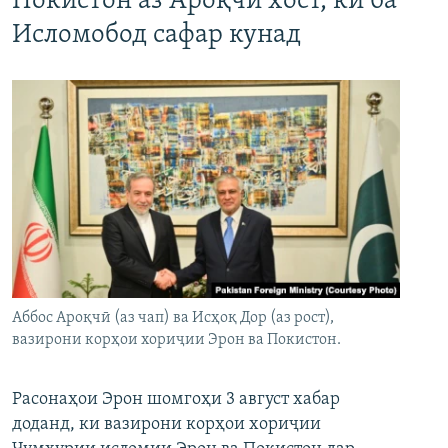
Покистон аз Ароқчӣ хост, ки ба
Исломобод сафар кунад
Аббос Ароқчӣ (аз чап) ва Исҳоқ Дор (аз рост),
вазирони корҳои хориҷии Эрон ва Покистон.
Расонаҳои Эрон шомгоҳи 3 август хабар
доданд, ки вазирони корҳои хориҷии