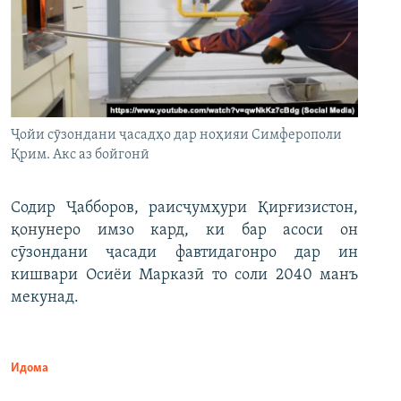
Ҷойи сӯзондани ҷасадҳо дар ноҳияи Симферополи
Қрим. Акс аз бойгонӣ
Содир Ҷабборов, раисҷумҳури Қирғизистон,
қонунеро имзо кард, ки бар асоси он
сӯзондани ҷасади фавтидагонро дар ин
кишвари Осиёи Марказӣ то соли 2040 манъ
мекунад.
Идома