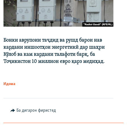
Бонки аврупоии таҷдид ва рушд барои нав
кардани иншоотҳои энергетикӣ дар шаҳри
Кӯлоб ва кам кардани талафоти барқ, ба
Тоҷикистон 10 миллион евро қарз медиҳад.
Идома
Ба дигарон фиристед