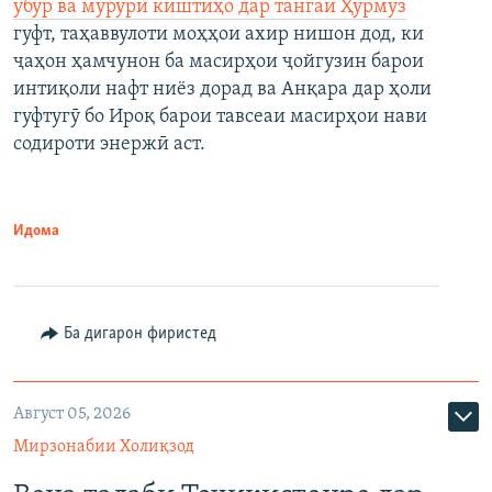
убур ва мурури киштиҳо дар тангаи Ҳурмуз
гуфт, таҳаввулоти моҳҳои ахир нишон дод, ки
ҷаҳон ҳамчунон ба масирҳои ҷойгузин барои
интиқоли нафт ниёз дорад ва Анқара дар ҳоли
гуфтугӯ бо Ироқ барои тавсеаи масирҳои нави
содироти энержӣ аст.
Идома
Ба дигарон фиристед
Август 05, 2026
Мирзонабии Холиқзод