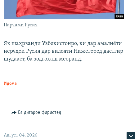
Парчами Русия
Як шаҳрванди Узбекистонро, ки дар амалиёти
нерӯҳои Русия дар вилояти Нижегород дастгир
шудааст, ба зодгоҳаш меоранд.
Идома
Ба дигарон фиристед
Август 04, 2026